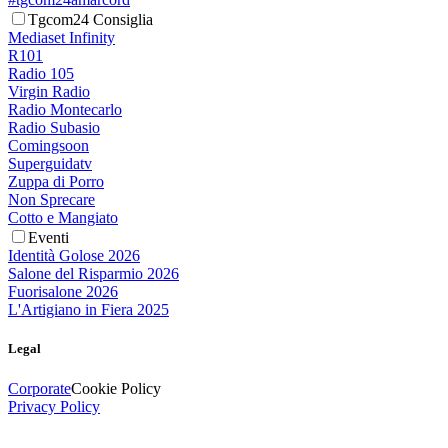
Tgcom24 Consiglia
Mediaset Infinity
R101
Radio 105
Virgin Radio
Radio Montecarlo
Radio Subasio
Comingsoon
Superguidatv
Zuppa di Porro
Non Sprecare
Cotto e Mangiato
Eventi
Identità Golose 2026
Salone del Risparmio 2026
Fuorisalone 2026
L'Artigiano in Fiera 2025
Legal
Corporate
Cookie Policy
Privacy Policy