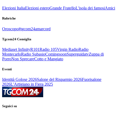
Elezioni Italia
Elezioni estero
Grande Fratello
L'isola dei famosi
Amici
Rubriche
Oroscopo
#tgcom24amarcord
Tgcom24 Consiglia
Mediaset Infinity
R101
Radio 105
Virgin Radio
Radio
Montecarlo
Radio Subasio
Comingsoon
Superguidatv
Zuppa di
Porro
Non Sprecare
Cotto e Mangiato
Eventi
Identità Golose 2026
Salone del Risparmio 2026
Fuorisalone
2026
L'Artigiano in Fiera 2025
Seguici su