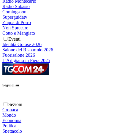
Radio Montecarlo
Radio Subasio
Comingsoon
Superguidatv
Zuppa di Porro
Non Sprecare
Cotto e Mangiato
Eventi
Identità Golose 2026
Salone del Risparmio 2026
Fuorisalone 2026
L'Artigiano in Fiera 2025
Seguici su
Sezioni
Cronaca
Mondo
Economia
Politica
Spettacolo