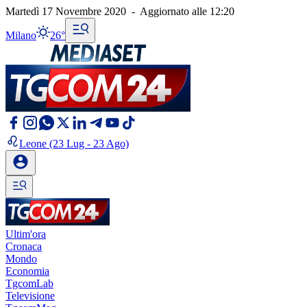
Martedì 17 Novembre 2020
-
Aggiornato alle
12:20
Milano
26°
Leone
(23 Lug - 23 Ago)
Ultim'ora
Cronaca
Mondo
Economia
TgcomLab
Televisione