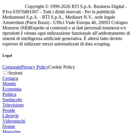
Copyright © 1999-
2026
RTI S.p.A. Business Digital -
P.Iva 03976881007 - Tutti i diritti riservati - Per la pubblicità
Mediamond S.p.A. - RTI S.p.A., Mediaset N.V., sede legale
Amsterdam (Paesi Bassi) - Uffici Viale Europa 46, 20093 Cologno
Monzese (MI)
Rispetto ai contenuti e ai dati personali trasmessi e/o
riprodotti è vietata ogni utilizzazione funzionale all’addestramento di
sistemi di intelligenza artificiale generativa. È altresì fatto divieto
espresso di utilizzare mezzi automatizzati di data scraping.
Legal
Corporate
Privacy Policy
Cookie Policy
Sezioni
Cronaca
Mondo
Economia
Politica
Spettacolo
Televisione
People
Lifestyle
Videogiochi
Donne
Magazine