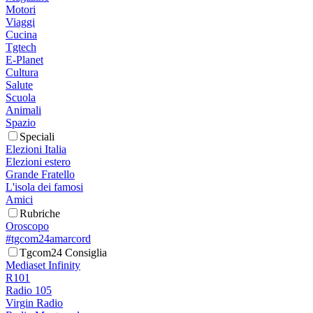
Motori
Viaggi
Cucina
Tgtech
E-Planet
Cultura
Salute
Scuola
Animali
Spazio
Speciali
Elezioni Italia
Elezioni estero
Grande Fratello
L'isola dei famosi
Amici
Rubriche
Oroscopo
#tgcom24amarcord
Tgcom24 Consiglia
Mediaset Infinity
R101
Radio 105
Virgin Radio