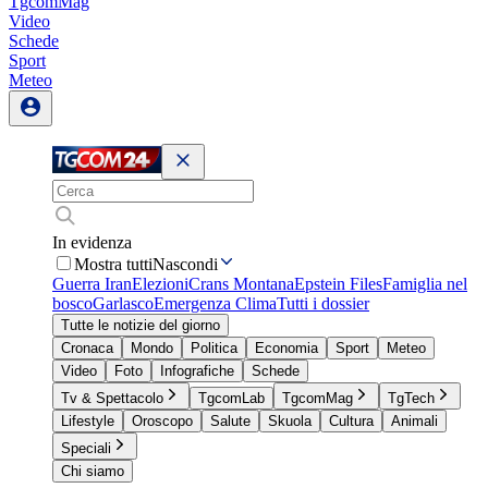
TgcomMag
Video
Schede
Sport
Meteo
In evidenza
Mostra tutti
Nascondi
Guerra Iran
Elezioni
Crans Montana
Epstein Files
Famiglia nel
bosco
Garlasco
Emergenza Clima
Tutti i dossier
Tutte le notizie del giorno
Cronaca
Mondo
Politica
Economia
Sport
Meteo
Video
Foto
Infografiche
Schede
Tv & Spettacolo
TgcomLab
TgcomMag
TgTech
Lifestyle
Oroscopo
Salute
Skuola
Cultura
Animali
Speciali
Chi siamo