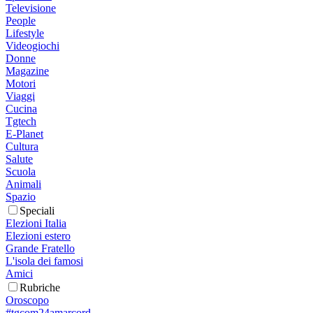
Televisione
People
Lifestyle
Videogiochi
Donne
Magazine
Motori
Viaggi
Cucina
Tgtech
E-Planet
Cultura
Salute
Scuola
Animali
Spazio
Speciali
Elezioni Italia
Elezioni estero
Grande Fratello
L'isola dei famosi
Amici
Rubriche
Oroscopo
#tgcom24amarcord