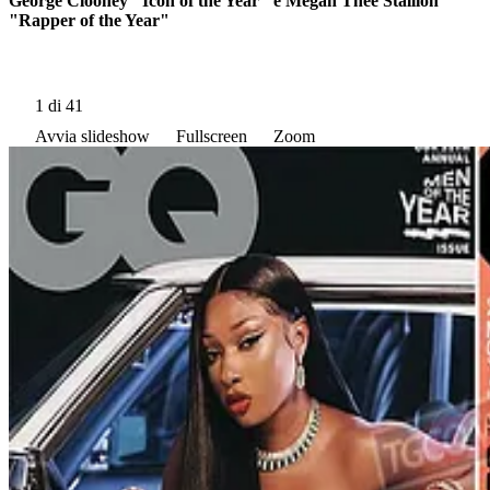
George Clooney "Icon of the Year" e Megan Thee Stallion
"Rapper of the Year"
1
di 41
Avvia slideshow
Fullscreen
Zoom