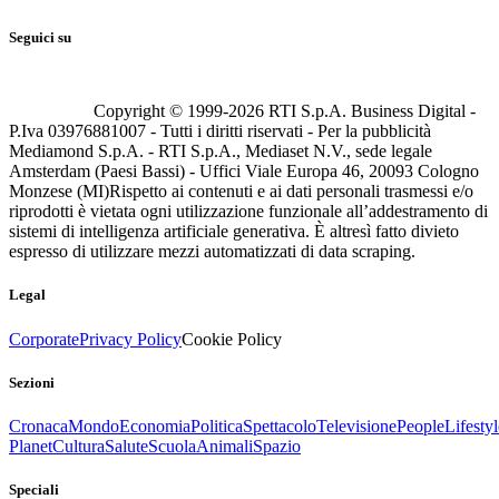
Seguici su
Copyright © 1999-
2026
RTI S.p.A. Business Digital -
P.Iva 03976881007 - Tutti i diritti riservati - Per la pubblicità
Mediamond S.p.A. - RTI S.p.A., Mediaset N.V., sede legale
Amsterdam (Paesi Bassi) - Uffici Viale Europa 46, 20093 Cologno
Monzese (MI)
Rispetto ai contenuti e ai dati personali trasmessi e/o
riprodotti è vietata ogni utilizzazione funzionale all’addestramento di
sistemi di intelligenza artificiale generativa. È altresì fatto divieto
espresso di utilizzare mezzi automatizzati di data scraping.
Legal
Corporate
Privacy Policy
Cookie Policy
Sezioni
Cronaca
Mondo
Economia
Politica
Spettacolo
Televisione
People
Lifestyl
Planet
Cultura
Salute
Scuola
Animali
Spazio
Speciali