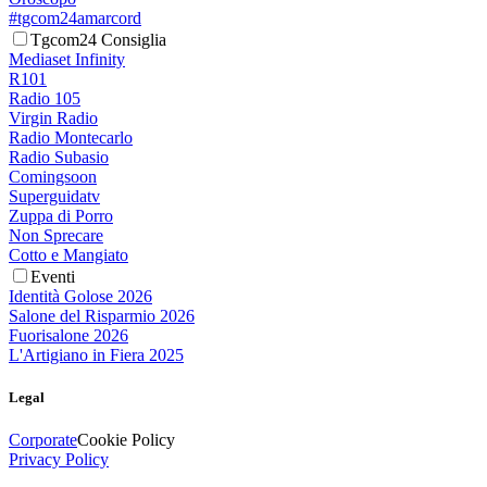
#tgcom24amarcord
Tgcom24 Consiglia
Mediaset Infinity
R101
Radio 105
Virgin Radio
Radio Montecarlo
Radio Subasio
Comingsoon
Superguidatv
Zuppa di Porro
Non Sprecare
Cotto e Mangiato
Eventi
Identità Golose 2026
Salone del Risparmio 2026
Fuorisalone 2026
L'Artigiano in Fiera 2025
Legal
Corporate
Cookie Policy
Privacy Policy