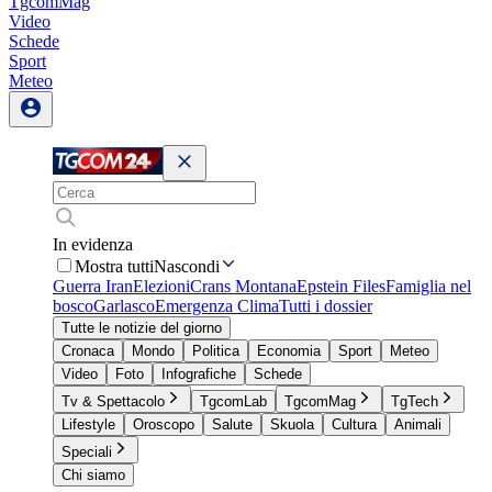
TgcomMag
Video
Schede
Sport
Meteo
In evidenza
Mostra tutti
Nascondi
Guerra Iran
Elezioni
Crans Montana
Epstein Files
Famiglia nel
bosco
Garlasco
Emergenza Clima
Tutti i dossier
Tutte le notizie del giorno
Cronaca
Mondo
Politica
Economia
Sport
Meteo
Video
Foto
Infografiche
Schede
Tv & Spettacolo
TgcomLab
TgcomMag
TgTech
Lifestyle
Oroscopo
Salute
Skuola
Cultura
Animali
Speciali
Chi siamo