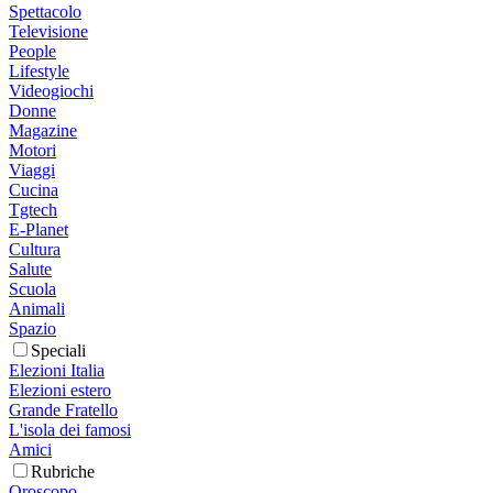
Spettacolo
Televisione
People
Lifestyle
Videogiochi
Donne
Magazine
Motori
Viaggi
Cucina
Tgtech
E-Planet
Cultura
Salute
Scuola
Animali
Spazio
Speciali
Elezioni Italia
Elezioni estero
Grande Fratello
L'isola dei famosi
Amici
Rubriche
Oroscopo