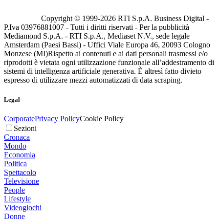
Copyright © 1999-
2026
RTI S.p.A. Business Digital -
P.Iva 03976881007 - Tutti i diritti riservati - Per la pubblicità
Mediamond S.p.A. - RTI S.p.A., Mediaset N.V., sede legale
Amsterdam (Paesi Bassi) - Uffici Viale Europa 46, 20093 Cologno
Monzese (MI)
Rispetto ai contenuti e ai dati personali trasmessi e/o
riprodotti è vietata ogni utilizzazione funzionale all’addestramento di
sistemi di intelligenza artificiale generativa. È altresì fatto divieto
espresso di utilizzare mezzi automatizzati di data scraping.
Legal
Corporate
Privacy Policy
Cookie Policy
Sezioni
Cronaca
Mondo
Economia
Politica
Spettacolo
Televisione
People
Lifestyle
Videogiochi
Donne