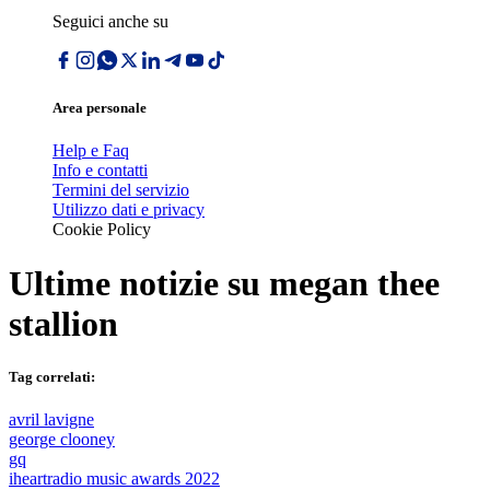
Seguici anche su
Area personale
Help e Faq
Info e contatti
Termini del servizio
Utilizzo dati e privacy
Cookie Policy
Ultime notizie su
megan thee
stallion
Tag correlati:
avril lavigne
george clooney
gq
iheartradio music awards 2022