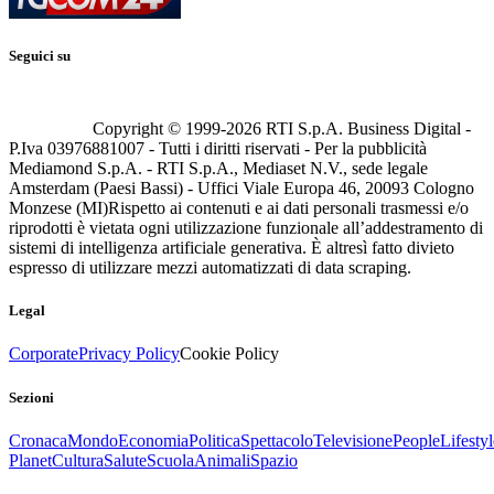
Seguici su
Copyright © 1999-
2026
RTI S.p.A. Business Digital -
P.Iva 03976881007 - Tutti i diritti riservati - Per la pubblicità
Mediamond S.p.A. - RTI S.p.A., Mediaset N.V., sede legale
Amsterdam (Paesi Bassi) - Uffici Viale Europa 46, 20093 Cologno
Monzese (MI)
Rispetto ai contenuti e ai dati personali trasmessi e/o
riprodotti è vietata ogni utilizzazione funzionale all’addestramento di
sistemi di intelligenza artificiale generativa. È altresì fatto divieto
espresso di utilizzare mezzi automatizzati di data scraping.
Legal
Corporate
Privacy Policy
Cookie Policy
Sezioni
Cronaca
Mondo
Economia
Politica
Spettacolo
Televisione
People
Lifestyl
Planet
Cultura
Salute
Scuola
Animali
Spazio