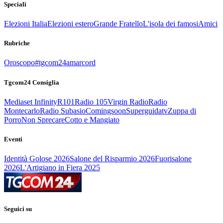
Speciali
Elezioni Italia
Elezioni estero
Grande Fratello
L'isola dei famosi
Amici
Rubriche
Oroscopo
#tgcom24amarcord
Tgcom24 Consiglia
Mediaset Infinity
R101
Radio 105
Virgin Radio
Radio
Montecarlo
Radio Subasio
Comingsoon
Superguidatv
Zuppa di
Porro
Non Sprecare
Cotto e Mangiato
Eventi
Identità Golose 2026
Salone del Risparmio 2026
Fuorisalone
2026
L'Artigiano in Fiera 2025
Seguici su