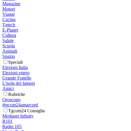
Magazine
Motori
Viaggi
Cucina
Tgtech
E-Planet
Cultura
Salute
Scuola
Animali
Spazio
Speciali
Elezioni Italia
Elezioni estero
Grande Fratello
L'isola dei famosi
Amici
Rubriche
Oroscopo
#tgcom24amarcord
Tgcom24 Consiglia
Mediaset Infinity
R101
Radio 105