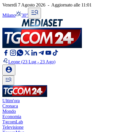
Venerdì 7 Agosto 2026
-
Aggiornato alle
11:01
Milano
30°
Leone
(23 Lug - 23 Ago)
Ultim'ora
Cronaca
Mondo
Economia
TgcomLab
Televisione