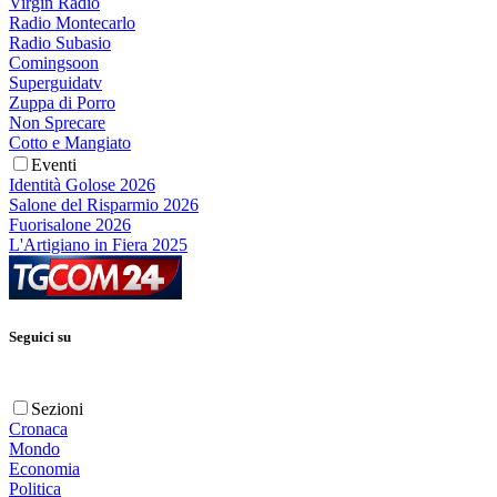
Virgin Radio
Radio Montecarlo
Radio Subasio
Comingsoon
Superguidatv
Zuppa di Porro
Non Sprecare
Cotto e Mangiato
Eventi
Identità Golose 2026
Salone del Risparmio 2026
Fuorisalone 2026
L'Artigiano in Fiera 2025
Seguici su
Sezioni
Cronaca
Mondo
Economia
Politica