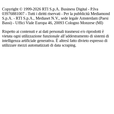
Copyright © 1999-
2026
RTI S.p.A. Business Digital - P.Iva
03976881007 - Tutti i diritti riservati - Per la pubblicità Mediamond
S.p.A. - RTI S.p.A., Mediaset N.V., sede legale Amsterdam (Paesi
Bassi) - Uffici Viale Europa 46, 20093 Cologno Monzese (MI)
Rispetto ai contenuti e ai dati personali trasmessi e/o riprodotti è
vietata ogni utilizzazione funzionale all’addestramento di sistemi di
intelligenza artificiale generativa. È altresì fatto divieto espresso di
utilizzare mezzi automatizzati di data scraping.