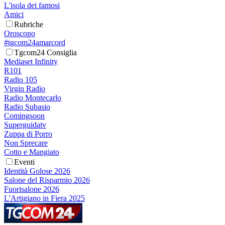
L'isola dei famosi
Amici
Rubriche
Oroscopo
#tgcom24amarcord
Tgcom24 Consiglia
Mediaset Infinity
R101
Radio 105
Virgin Radio
Radio Montecarlo
Radio Subasio
Comingsoon
Superguidatv
Zuppa di Porro
Non Sprecare
Cotto e Mangiato
Eventi
Identità Golose 2026
Salone del Risparmio 2026
Fuorisalone 2026
L'Artigiano in Fiera 2025