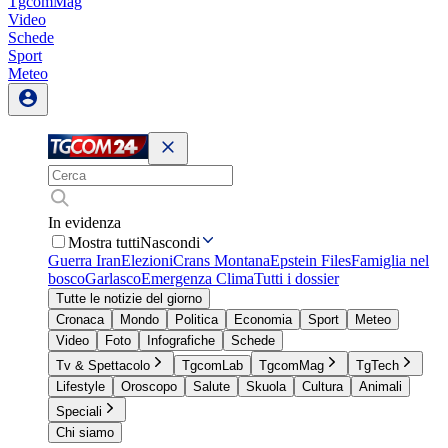
TgcomMag
Video
Schede
Sport
Meteo
In evidenza
Mostra tutti
Nascondi
Guerra Iran
Elezioni
Crans Montana
Epstein Files
Famiglia nel
bosco
Garlasco
Emergenza Clima
Tutti i dossier
Tutte le notizie del giorno
Cronaca
Mondo
Politica
Economia
Sport
Meteo
Video
Foto
Infografiche
Schede
Tv & Spettacolo
TgcomLab
TgcomMag
TgTech
Lifestyle
Oroscopo
Salute
Skuola
Cultura
Animali
Speciali
Chi siamo