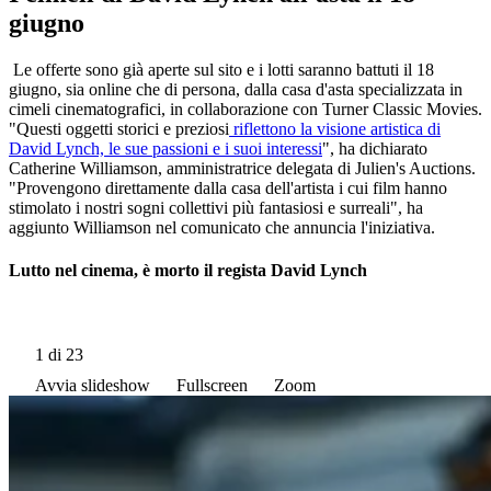
giugno
Le offerte sono già aperte sul sito e i lotti saranno battuti il 18
giugno, sia online che di persona, dalla casa d'asta specializzata in
cimeli cinematografici, in collaborazione con Turner Classic Movies.
"Questi oggetti storici e preziosi
riflettono la visione artistica di
David Lynch, le sue passioni e i suoi interessi
", ha dichiarato
Catherine Williamson, amministratrice delegata di Julien's Auctions.
"Provengono direttamente dalla casa dell'artista i cui film hanno
stimolato i nostri sogni collettivi più fantasiosi e surreali", ha
aggiunto Williamson nel comunicato che annuncia l'iniziativa.
Lutto nel cinema, è morto il regista David Lynch
1
di 23
Avvia slideshow
Fullscreen
Zoom