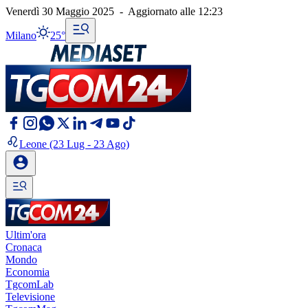
Venerdì 30 Maggio 2025
-
Aggiornato alle
12:23
Milano
25°
Leone
(23 Lug - 23 Ago)
Ultim'ora
Cronaca
Mondo
Economia
TgcomLab
Televisione