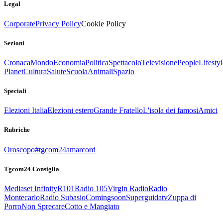
Legal
Corporate
Privacy Policy
Cookie Policy
Sezioni
Cronaca
Mondo
Economia
Politica
Spettacolo
Televisione
People
Lifestyl
Planet
Cultura
Salute
Scuola
Animali
Spazio
Speciali
Elezioni Italia
Elezioni estero
Grande Fratello
L'isola dei famosi
Amici
Rubriche
Oroscopo
#tgcom24amarcord
Tgcom24 Consiglia
Mediaset Infinity
R101
Radio 105
Virgin Radio
Radio
Montecarlo
Radio Subasio
Comingsoon
Superguidatv
Zuppa di
Porro
Non Sprecare
Cotto e Mangiato