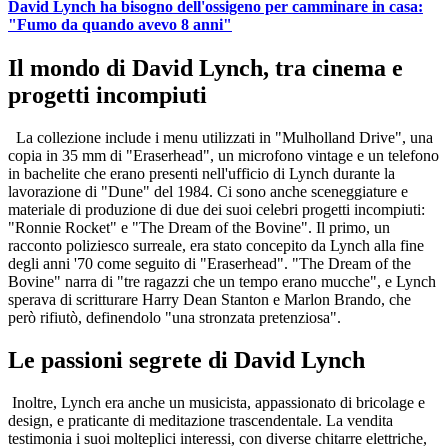
David Lynch ha bisogno dell'ossigeno per camminare in casa:
"Fumo da quando avevo 8 anni"
Il mondo di David Lynch, tra cinema e
progetti incompiuti
La collezione include i menu utilizzati in "Mulholland Drive", una
copia in 35 mm di "Eraserhead", un microfono vintage e un telefono
in bachelite che erano presenti nell'ufficio di Lynch durante la
lavorazione di "Dune" del 1984. Ci sono anche sceneggiature e
materiale di produzione di due dei suoi celebri progetti incompiuti:
"Ronnie Rocket" e "The Dream of the Bovine". Il primo, un
racconto poliziesco surreale, era stato concepito da Lynch alla fine
degli anni '70 come seguito di "Eraserhead". "The Dream of the
Bovine" narra di "tre ragazzi che un tempo erano mucche", e Lynch
sperava di scritturare Harry Dean Stanton e Marlon Brando, che
però rifiutò, definendolo "una stronzata pretenziosa".
Le passioni segrete di David Lynch
Inoltre, Lynch era anche un musicista, appassionato di bricolage e
design, e praticante di meditazione trascendentale. La vendita
testimonia i suoi molteplici interessi, con diverse chitarre elettriche,