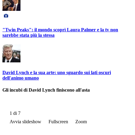
"Twin Peaks": il mondo scoprì Laura Palmer e la tv non
sarebbe stata più la stessa
David Lynch e la sua arte: uno sguardo sui lati oscuri
dell'animo umano
Gli incubi di David Lynch finiscono all'asta
1
di 7
Avvia slideshow
Fullscreen
Zoom