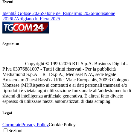
Eventi
Identità Golose 2026
Salone del Risparmio 2026
Fuorisalone
2026
L'Artigiano in Fiera 2025
Seguici su
Copyright © 1999-
2026
RTI S.p.A. Business Digital -
P.Iva 03976881007 - Tutti i diritti riservati - Per la pubblicità
Mediamond S.p.A. - RTI S.p.A., Mediaset N.V., sede legale
Amsterdam (Paesi Bassi) - Uffici Viale Europa 46, 20093 Cologno
Monzese (MI)
Rispetto ai contenuti e ai dati personali trasmessi e/o
riprodotti è vietata ogni utilizzazione funzionale all’addestramento di
sistemi di intelligenza artificiale generativa. È altresì fatto divieto
espresso di utilizzare mezzi automatizzati di data scraping.
Legal
Corporate
Privacy Policy
Cookie Policy
Sezioni