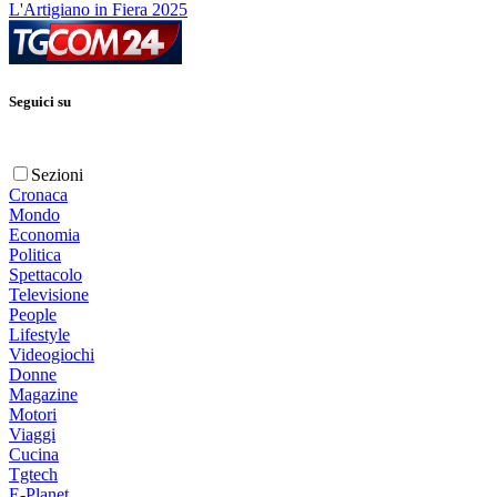
L'Artigiano in Fiera 2025
Seguici su
Sezioni
Cronaca
Mondo
Economia
Politica
Spettacolo
Televisione
People
Lifestyle
Videogiochi
Donne
Magazine
Motori
Viaggi
Cucina
Tgtech
E-Planet