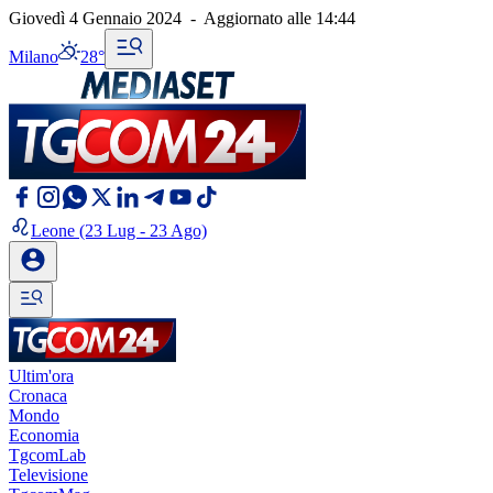
Giovedì 4 Gennaio 2024
-
Aggiornato alle
14:44
Milano
28°
Leone
(23 Lug - 23 Ago)
Ultim'ora
Cronaca
Mondo
Economia
TgcomLab
Televisione