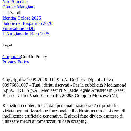
Non Sprecare
Cotto e Mangiato
Eventi
Identità Golose 2026
Salone del Risparmio 2026
Fuorisalone 2026
L'Artigiano in Fiera 2025
Legal
Corporate
Cookie Policy
Privacy Policy
Copyright © 1999-
2026
RTI S.p.A. Business Digital - P.Iva
03976881007 - Tutti i diritti riservati - Per la pubblicità Mediamond
S.p.A. - RTI S.p.A., Mediaset N.V., sede legale Amsterdam (Paesi
Bassi) - Uffici Viale Europa 46, 20093 Cologno Monzese (MI)
Rispetto ai contenuti e ai dati personali trasmessi e/o riprodotti è
vietata ogni utilizzazione funzionale all’addestramento di sistemi di
intelligenza artificiale generativa. È altresì fatto divieto espresso di
utilizzare mezzi automatizzati di data scraping.