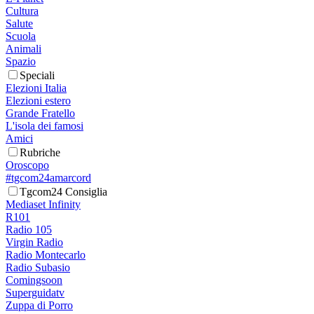
Cultura
Salute
Scuola
Animali
Spazio
Speciali
Elezioni Italia
Elezioni estero
Grande Fratello
L'isola dei famosi
Amici
Rubriche
Oroscopo
#tgcom24amarcord
Tgcom24 Consiglia
Mediaset Infinity
R101
Radio 105
Virgin Radio
Radio Montecarlo
Radio Subasio
Comingsoon
Superguidatv
Zuppa di Porro