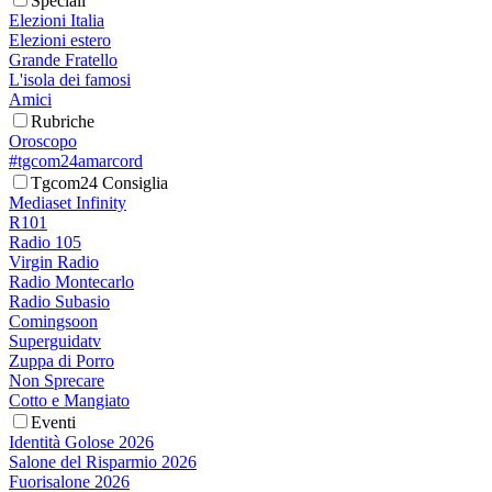
Speciali
Elezioni Italia
Elezioni estero
Grande Fratello
L'isola dei famosi
Amici
Rubriche
Oroscopo
#tgcom24amarcord
Tgcom24 Consiglia
Mediaset Infinity
R101
Radio 105
Virgin Radio
Radio Montecarlo
Radio Subasio
Comingsoon
Superguidatv
Zuppa di Porro
Non Sprecare
Cotto e Mangiato
Eventi
Identità Golose 2026
Salone del Risparmio 2026
Fuorisalone 2026