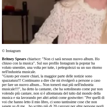
© Instagram
Britney Spears
chiarisce: "Non ci sarà nessun nuovo album. Ho
chiuso con la musica". Sul suo profilo Instagram la popstar ha
voluto smentire, una volta per tutte, i pettegolezzi su un suo ritorno
nell'industria musicale.
"Giusto per essere chiari, la maggior parte delle notizie sono
spazzatura!!! Continuano a dire che mi rivolgerò a persone a caso
per fare un nuovo album... Non tornerò mai più nell'industria
musicale!!!", ha detto la cantante, che ha sottolineato come pur non
volendo più cantare, non si è allontanata del tutto dal mondo della
musica e sta lavorando per altri artisti come gostwriter: "Per quelli di
voi che hanno letto il mio libro, ci sono tantissime cose che non
sapete su di me... ho scritto più di 20 canzoni per altre persone negli