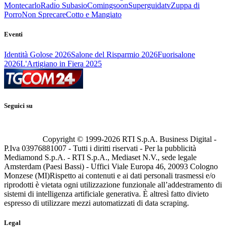
Montecarlo
Radio Subasio
Comingsoon
Superguidatv
Zuppa di
Porro
Non Sprecare
Cotto e Mangiato
Eventi
Identità Golose 2026
Salone del Risparmio 2026
Fuorisalone
2026
L'Artigiano in Fiera 2025
Seguici su
Copyright © 1999-
2026
RTI S.p.A. Business Digital -
P.Iva 03976881007 - Tutti i diritti riservati - Per la pubblicità
Mediamond S.p.A. - RTI S.p.A., Mediaset N.V., sede legale
Amsterdam (Paesi Bassi) - Uffici Viale Europa 46, 20093 Cologno
Monzese (MI)
Rispetto ai contenuti e ai dati personali trasmessi e/o
riprodotti è vietata ogni utilizzazione funzionale all’addestramento di
sistemi di intelligenza artificiale generativa. È altresì fatto divieto
espresso di utilizzare mezzi automatizzati di data scraping.
Legal