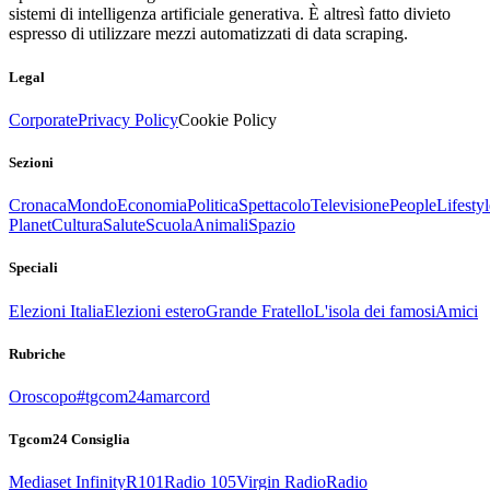
sistemi di intelligenza artificiale generativa. È altresì fatto divieto
espresso di utilizzare mezzi automatizzati di data scraping.
Legal
Corporate
Privacy Policy
Cookie Policy
Sezioni
Cronaca
Mondo
Economia
Politica
Spettacolo
Televisione
People
Lifestyl
Planet
Cultura
Salute
Scuola
Animali
Spazio
Speciali
Elezioni Italia
Elezioni estero
Grande Fratello
L'isola dei famosi
Amici
Rubriche
Oroscopo
#tgcom24amarcord
Tgcom24 Consiglia
Mediaset Infinity
R101
Radio 105
Virgin Radio
Radio