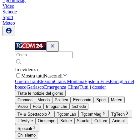
TgcomMag
Video
Schede
Sport
Meteo
In evidenza
Mostra tutti
Nascondi
Guerra Iran
Elezioni
Crans Montana
Epstein Files
Famiglia nel
bosco
Garlasco
Emergenza Clima
Tutti i dossier
Tutte le notizie del giorno
Cronaca
Mondo
Politica
Economia
Sport
Meteo
Video
Foto
Infografiche
Schede
Tv & Spettacolo
TgcomLab
TgcomMag
TgTech
Lifestyle
Oroscopo
Salute
Skuola
Cultura
Animali
Speciali
Chi siamo