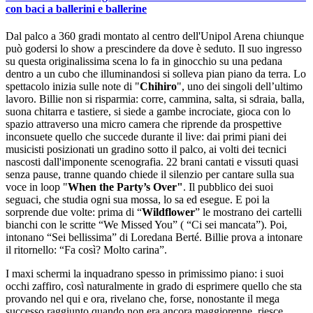
con baci a ballerini e ballerine
Dal palco a 360 gradi montato al centro dell'Unipol Arena chiunque
può godersi lo show a prescindere da dove è seduto. Il suo ingresso
su questa originalissima scena lo fa in ginocchio su una pedana
dentro a un cubo che illuminandosi si solleva pian piano da terra. Lo
spettacolo inizia sulle note di "
Chihiro
", uno dei singoli dell’ultimo
lavoro. Billie non si risparmia: corre, cammina, salta, si sdraia, balla,
suona chitarra e tastiere, si siede a gambe incrociate, gioca con lo
spazio attraverso una micro camera che riprende da prospettive
inconsuete quello che succede durante il live: dai primi piani dei
musicisti posizionati un gradino sotto il palco, ai volti dei tecnici
nascosti dall'imponente scenografia. 22 brani cantati e vissuti quasi
senza pause, tranne quando chiede il silenzio per cantare sulla sua
voce in loop "
When the Party’s Over"
. Il pubblico dei suoi
seguaci, che studia ogni sua mossa, lo sa ed esegue. E poi la
sorprende due volte: prima di “
Wildflower
” le mostrano dei cartelli
bianchi con le scritte “We Missed You” ( “Ci sei mancata”). Poi,
intonano “Sei bellissima” di Loredana Berté. Billie prova a intonare
il ritornello: “Fa così? Molto carina”.
I maxi schermi la inquadrano spesso in primissimo piano: i suoi
occhi zaffiro, così naturalmente in grado di esprimere quello che sta
provando nel qui e ora, rivelano che, forse, nonostante il mega
successo raggiunto quando non era ancora maggiorenne, riesce