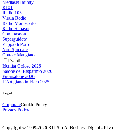
Mediaset Infinity
R101
Radio 105
Virgin Radio
Radio Montecarlo
Radio Subasio
Comingsoon
Superguidatv
Zuppa di Porro
Non Sprecare
Cotto e Mangiato
Eventi
Identità Golose 2026
Salone del Risparmio 2026
Fuorisalone 2026
L'Artigiano in Fiera 2025
Legal
Corporate
Cookie Policy
Privacy Policy
Copyright © 1999-
2026
RTI S.p.A. Business Digital - P.Iva