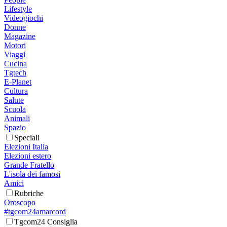
Lifestyle
Videogiochi
Donne
Magazine
Motori
Viaggi
Cucina
Tgtech
E-Planet
Cultura
Salute
Scuola
Animali
Spazio
Speciali
Elezioni Italia
Elezioni estero
Grande Fratello
L'isola dei famosi
Amici
Rubriche
Oroscopo
#tgcom24amarcord
Tgcom24 Consiglia