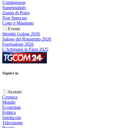
Comingsoon
Superguidatv
Zuppa di Porro
Non Sprecare
Cotto e Mangiato
Eventi
Identità Golose 2026
Salone del Risparmio 2026
Fuorisalone 2026
L'Artigiano in Fiera 2025
Seguici su
Sezioni
Cronaca
Mondo
Economia
Politica
Spettacolo
Televisione
People