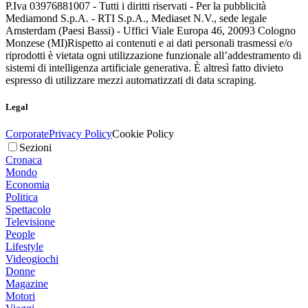
P.Iva 03976881007 - Tutti i diritti riservati - Per la pubblicità
Mediamond S.p.A. - RTI S.p.A., Mediaset N.V., sede legale
Amsterdam (Paesi Bassi) - Uffici Viale Europa 46, 20093 Cologno
Monzese (MI)
Rispetto ai contenuti e ai dati personali trasmessi e/o
riprodotti è vietata ogni utilizzazione funzionale all’addestramento di
sistemi di intelligenza artificiale generativa. È altresì fatto divieto
espresso di utilizzare mezzi automatizzati di data scraping.
Legal
Corporate
Privacy Policy
Cookie Policy
Sezioni
Cronaca
Mondo
Economia
Politica
Spettacolo
Televisione
People
Lifestyle
Videogiochi
Donne
Magazine
Motori