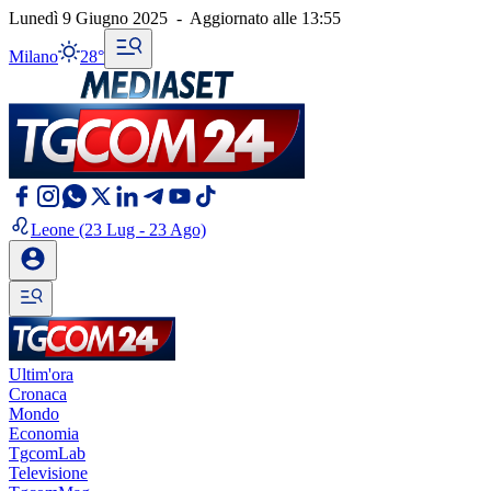
Lunedì 9 Giugno 2025
-
Aggiornato alle
13:55
Milano
28°
Leone
(23 Lug - 23 Ago)
Ultim'ora
Cronaca
Mondo
Economia
TgcomLab
Televisione