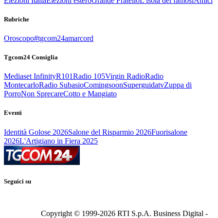
Elezioni Italia
Elezioni estero
Grande Fratello
L'isola dei famosi
Amici
Rubriche
Oroscopo
#tgcom24amarcord
Tgcom24 Consiglia
Mediaset Infinity
R101
Radio 105
Virgin Radio
Radio
Montecarlo
Radio Subasio
Comingsoon
Superguidatv
Zuppa di
Porro
Non Sprecare
Cotto e Mangiato
Eventi
Identità Golose 2026
Salone del Risparmio 2026
Fuorisalone
2026
L'Artigiano in Fiera 2025
Seguici su
Copyright © 1999-
2026
RTI S.p.A. Business Digital -