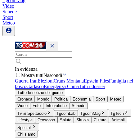
TgcomMag
Video
Schede
Sport
Meteo
In evidenza
Mostra tutti
Nascondi
Guerra Iran
Elezioni
Crans Montana
Epstein Files
Famiglia nel
bosco
Garlasco
Emergenza Clima
Tutti i dossier
Tutte le notizie del giorno
Cronaca
Mondo
Politica
Economia
Sport
Meteo
Video
Foto
Infografiche
Schede
Tv & Spettacolo
TgcomLab
TgcomMag
TgTech
Lifestyle
Oroscopo
Salute
Skuola
Cultura
Animali
Speciali
Chi siamo