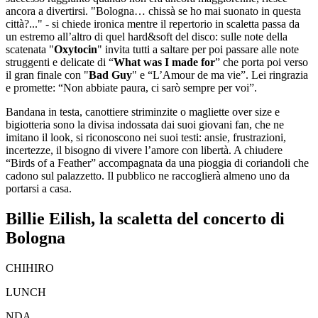
ancora a divertirsi. "Bologna… chissà se ho mai suonato in questa
città?..." - si chiede ironica mentre il repertorio in scaletta passa da
un estremo all’altro di quel hard&soft del disco: sulle note della
scatenata "
Oxytocin
" invita tutti a saltare per poi passare alle note
struggenti e delicate di “
What was I made for
” che porta poi verso
il gran finale con "
Bad Guy
" e “L’Amour de ma vie”. Lei ringrazia
e promette: “Non abbiate paura, ci sarò sempre per voi”.
Bandana in testa, canottiere striminzite o magliette over size e
bigiotteria sono la divisa indossata dai suoi giovani fan, che ne
imitano il look, si riconoscono nei suoi testi: ansie, frustrazioni,
incertezze, il bisogno di vivere l’amore con libertà. A chiudere
“Birds of a Feather” accompagnata da una pioggia di coriandoli che
cadono sul palazzetto. Il pubblico ne raccoglierà almeno uno da
portarsi a casa.
Billie Eilish, la scaletta del concerto di
Bologna
CHIHIRO
LUNCH
NDA