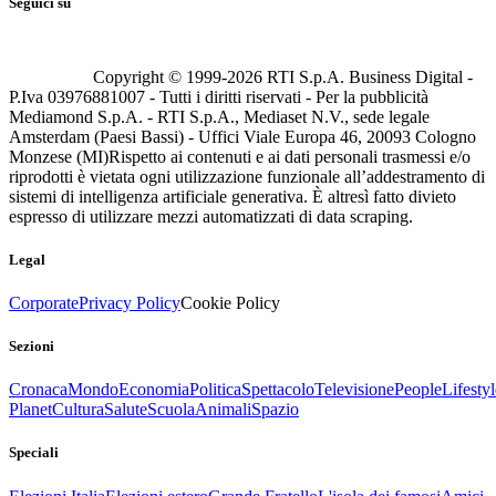
Seguici su
Copyright © 1999-
2026
RTI S.p.A. Business Digital -
P.Iva 03976881007 - Tutti i diritti riservati - Per la pubblicità
Mediamond S.p.A. - RTI S.p.A., Mediaset N.V., sede legale
Amsterdam (Paesi Bassi) - Uffici Viale Europa 46, 20093 Cologno
Monzese (MI)
Rispetto ai contenuti e ai dati personali trasmessi e/o
riprodotti è vietata ogni utilizzazione funzionale all’addestramento di
sistemi di intelligenza artificiale generativa. È altresì fatto divieto
espresso di utilizzare mezzi automatizzati di data scraping.
Legal
Corporate
Privacy Policy
Cookie Policy
Sezioni
Cronaca
Mondo
Economia
Politica
Spettacolo
Televisione
People
Lifestyl
Planet
Cultura
Salute
Scuola
Animali
Spazio
Speciali