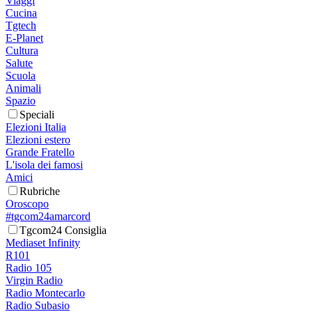
Viaggi
Cucina
Tgtech
E-Planet
Cultura
Salute
Scuola
Animali
Spazio
Speciali
Elezioni Italia
Elezioni estero
Grande Fratello
L'isola dei famosi
Amici
Rubriche
Oroscopo
#tgcom24amarcord
Tgcom24 Consiglia
Mediaset Infinity
R101
Radio 105
Virgin Radio
Radio Montecarlo
Radio Subasio