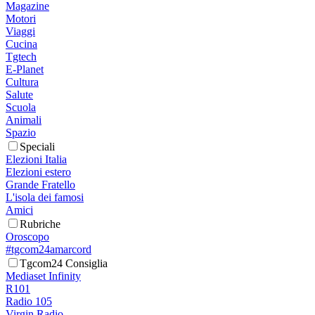
Magazine
Motori
Viaggi
Cucina
Tgtech
E-Planet
Cultura
Salute
Scuola
Animali
Spazio
Speciali
Elezioni Italia
Elezioni estero
Grande Fratello
L'isola dei famosi
Amici
Rubriche
Oroscopo
#tgcom24amarcord
Tgcom24 Consiglia
Mediaset Infinity
R101
Radio 105
Virgin Radio