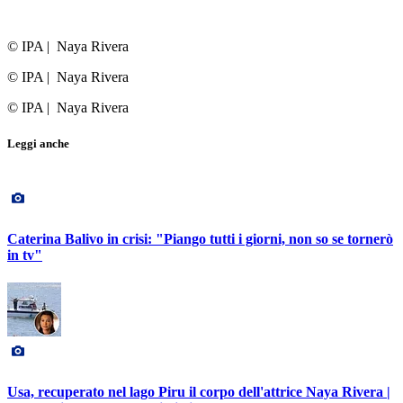
© IPA
|
Naya Rivera
© IPA
|
Naya Rivera
© IPA
|
Naya Rivera
Leggi anche
Caterina Balivo in crisi: "Piango tutti i giorni, non so se tornerò
in tv"
Usa, recuperato nel lago Piru il corpo dell'attrice Naya Rivera |