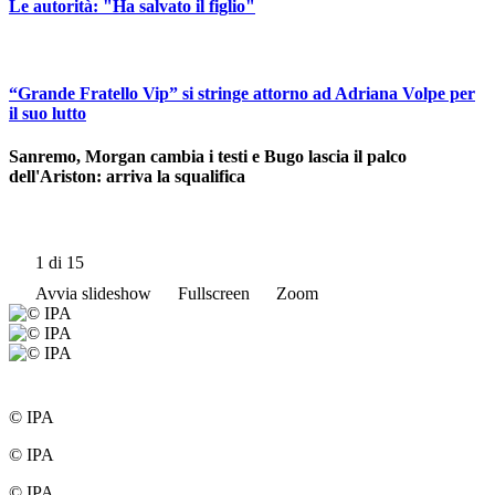
Le autorità: "Ha salvato il figlio"
“Grande Fratello Vip” si stringe attorno ad Adriana Volpe per
il suo lutto
Sanremo, Morgan cambia i testi e Bugo lascia il palco
dell'Ariston: arriva la squalifica
1
di 15
Avvia slideshow
Fullscreen
Zoom
© IPA
© IPA
© IPA