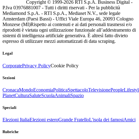
Copyright © 1999-
2026
RTI S.p.A. Business Digital -
P.Iva 03976881007 - Tutti i diritti riservati - Per la pubblicità
Mediamond S.p.A. - RTI S.p.A., Mediaset N.V., sede legale
Amsterdam (Paesi Bassi) - Uffici Viale Europa 46, 20093 Cologno
Monzese (MI)
Rispetto ai contenuti e ai dati personali trasmessi e/o
riprodotti è vietata ogni utilizzazione funzionale all’addestramento di
sistemi di intelligenza artificiale generativa. È altresì fatto divieto
espresso di utilizzare mezzi automatizzati di data scraping.
Legal
Corporate
Privacy Policy
Cookie Policy
Sezioni
Cronaca
Mondo
Economia
Politica
Spettacolo
Televisione
People
Lifestyl
Planet
Cultura
Salute
Scuola
Animali
Spazio
Speciali
Elezioni Italia
Elezioni estero
Grande Fratello
L'isola dei famosi
Amici
Rubriche