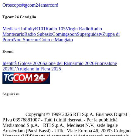
Oroscopo
#tgcom24amarcord
Tgcom24 Consiglia
Mediaset Infinity
R101
Radio 105
Virgin Radio
Radio
Montecarlo
Radio Subasio
Comingsoon
Superguidatv
Zuppa di
Porro
Non Sprecare
Cotto e Mangiato
Eventi
Identità Golose 2026
Salone del Risparmio 2026
Fuorisalone
2026
L'Artigiano in Fiera 2025
Seguici su
Copyright © 1999-
2026
RTI S.p.A. Business Digital -
P.Iva 03976881007 - Tutti i diritti riservati - Per la pubblicità
Mediamond S.p.A. - RTI S.p.A., Mediaset N.V., sede legale
Amsterdam (Paesi Bassi) - Uffici Viale Europa 46, 20093 Cologno