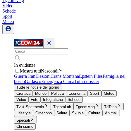
TgcomMag
Video
Schede
Sport
Meteo
In evidenza
Mostra tutti
Nascondi
Guerra Iran
Elezioni
Crans Montana
Epstein Files
Famiglia nel
bosco
Garlasco
Emergenza Clima
Tutti i dossier
Tutte le notizie del giorno
Cronaca
Mondo
Politica
Economia
Sport
Meteo
Video
Foto
Infografiche
Schede
Tv & Spettacolo
TgcomLab
TgcomMag
TgTech
Lifestyle
Oroscopo
Salute
Skuola
Cultura
Animali
Speciali
Chi siamo