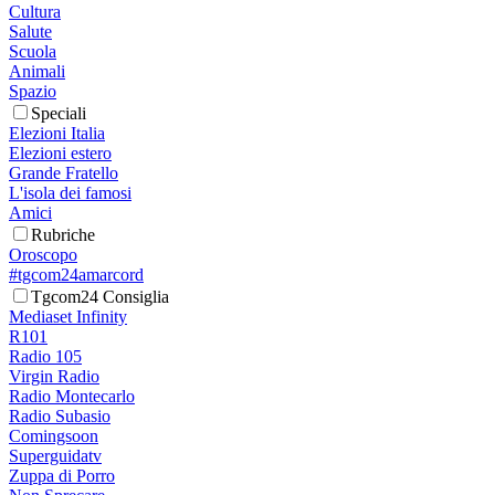
Cultura
Salute
Scuola
Animali
Spazio
Speciali
Elezioni Italia
Elezioni estero
Grande Fratello
L'isola dei famosi
Amici
Rubriche
Oroscopo
#tgcom24amarcord
Tgcom24 Consiglia
Mediaset Infinity
R101
Radio 105
Virgin Radio
Radio Montecarlo
Radio Subasio
Comingsoon
Superguidatv
Zuppa di Porro