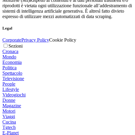
Monzese (MI)
Rispetto ai contenuti e ai dati personali trasmessi e/o
riprodotti è vietata ogni utilizzazione funzionale all’addestramento di
sistemi di intelligenza artificiale generativa. È altresì fatto divieto
espresso di utilizzare mezzi automatizzati di data scraping.
Legal
Corporate
Privacy Policy
Cookie Policy
Sezioni
Cronaca
Mondo
Economia
Politica
Spettacolo
Televisione
People
Lifestyle
Videogiochi
Donne
Magazine
Motori
Viaggi
Cucina
Tgtech
E-Planet