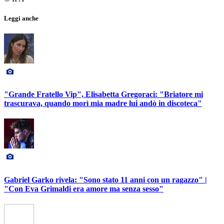
Leggi anche
"Grande Fratello Vip", Elisabetta Gregoraci: "Briatore mi
trascurava, quando morì mia madre lui andò in discoteca"
Gabriel Garko rivela: "Sono stato 11 anni con un ragazzo" |
"Con Eva Grimaldi era amore ma senza sesso"