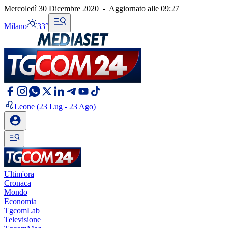
Mercoledì 30 Dicembre 2020
-
Aggiornato alle
09:27
Milano
33°
Leone
(23 Lug - 23 Ago)
Ultim'ora
Cronaca
Mondo
Economia
TgcomLab
Televisione