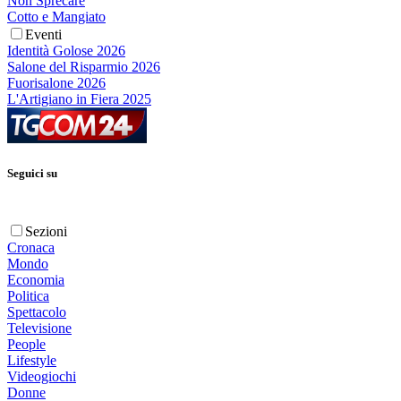
Non Sprecare
Cotto e Mangiato
Eventi
Identità Golose 2026
Salone del Risparmio 2026
Fuorisalone 2026
L'Artigiano in Fiera 2025
Seguici su
Sezioni
Cronaca
Mondo
Economia
Politica
Spettacolo
Televisione
People
Lifestyle
Videogiochi
Donne