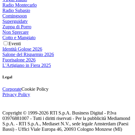
Radio Montecarlo
Radio Subasio
Comingsoon
Superguidatv
Zuppa di Porro
Non Sprecare
Cotto e Mangiato
Eventi
Identità Golose 2026
Salone del Risparmio 2026
Fuorisalone 2026
L'Artigiano in Fiera 2025
Legal
Corporate
Cookie Policy
Privacy Policy
Copyright © 1999-
2026
RTI S.p.A. Business Digital - P.Iva
03976881007 - Tutti i diritti riservati - Per la pubblicità Mediamond
S.p.A. - RTI S.p.A., Mediaset N.V., sede legale Amsterdam (Paesi
Bassi) - Uffici Viale Europa 46, 20093 Cologno Monzese (MI)