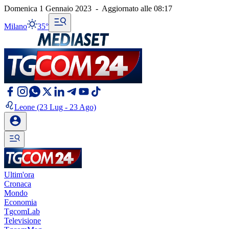
Domenica 1 Gennaio 2023
-
Aggiornato alle
08:17
Milano
35°
Leone
(23 Lug - 23 Ago)
Ultim'ora
Cronaca
Mondo
Economia
TgcomLab
Televisione