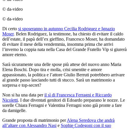
© da-video
© da-video
Di certo
si sposeranno in autunno Cecilia Rodriguez e Ignazio
Moser
. Belen Rodriguez, la testimone, ha chiesto di evitare il caldo
dell’estate, il papà dell’ex gieffino, Francesco Moser, ha domandato
di evitare il mese della vendemmia, insomma prima che arrivi
l’inverno la coppia nata nella Casa del Grande Fratello Vip si giurerà
amore eterno.
Sarà sicuramente una delle spose più attese del nuovo anno Maria
Elena Boschi. Dopo tira e molla, crisi smentite e amore
appassionato, la politica e l’attore Giulio Berruti potrebbero arrivare
al grande passo lasciando tutti di stucco. Sarà un matrimonio a
sorpresa e top-secret?
Non si ha una data per
il sì di Francesca Ferragni e Riccardo
Nicoletti
. I due diventati genitori di Edoardo preparano le nozze. Le
sorelle Chiara Ferragni e Valentina Ferragni sono già pronte a fare
da damigelle.
Grande proposta di matrimonio per
Alena Seredova che andrà
all’altare con Alessandro Nasi
e
Sophie Codegoni con il suo