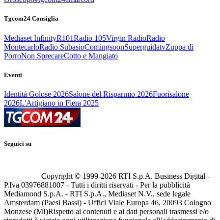
Tgcom24 Consiglia
Mediaset Infinity
R101
Radio 105
Virgin Radio
Radio
Montecarlo
Radio Subasio
Comingsoon
Superguidatv
Zuppa di
Porro
Non Sprecare
Cotto e Mangiato
Eventi
Identità Golose 2026
Salone del Risparmio 2026
Fuorisalone
2026
L'Artigiano in Fiera 2025
Seguici su
Copyright © 1999-
2026
RTI S.p.A. Business Digital -
P.Iva 03976881007 - Tutti i diritti riservati - Per la pubblicità
Mediamond S.p.A. - RTI S.p.A., Mediaset N.V., sede legale
Amsterdam (Paesi Bassi) - Uffici Viale Europa 46, 20093 Cologno
Monzese (MI)
Rispetto ai contenuti e ai dati personali trasmessi e/o