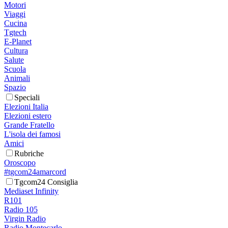
Motori
Viaggi
Cucina
Tgtech
E-Planet
Cultura
Salute
Scuola
Animali
Spazio
Speciali
Elezioni Italia
Elezioni estero
Grande Fratello
L'isola dei famosi
Amici
Rubriche
Oroscopo
#tgcom24amarcord
Tgcom24 Consiglia
Mediaset Infinity
R101
Radio 105
Virgin Radio
Radio Montecarlo