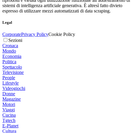
riprodotti è vietata ogni utilizzazione funzionale all’addestramento di
sistemi di intelligenza artificiale generativa. È altresì fatto divieto
espresso di utilizzare mezzi automatizzati di data scraping.
Legal
Corporate
Privacy Policy
Cookie Policy
Sezioni
Cronaca
Mondo
Economia
Politica
Spettacolo
Televisione
People
Lifestyle
Videogiochi
Donne
Magazine
Motori
Viaggi
Cucina
Tgtech
E-Planet
Cultura