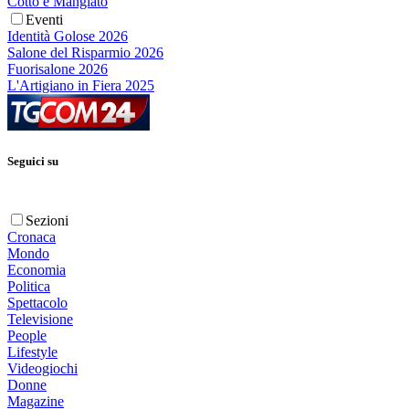
Cotto e Mangiato
Eventi
Identità Golose 2026
Salone del Risparmio 2026
Fuorisalone 2026
L'Artigiano in Fiera 2025
Seguici su
Sezioni
Cronaca
Mondo
Economia
Politica
Spettacolo
Televisione
People
Lifestyle
Videogiochi
Donne
Magazine