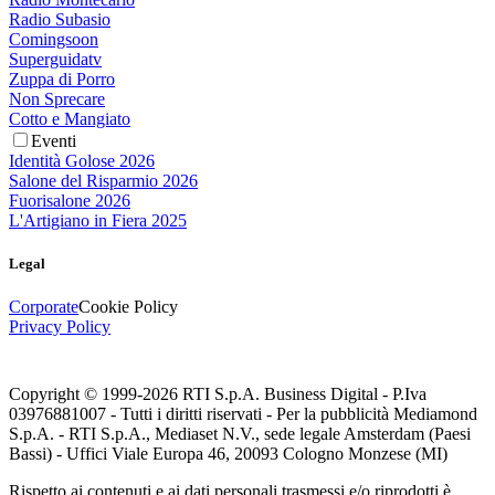
Radio Subasio
Comingsoon
Superguidatv
Zuppa di Porro
Non Sprecare
Cotto e Mangiato
Eventi
Identità Golose 2026
Salone del Risparmio 2026
Fuorisalone 2026
L'Artigiano in Fiera 2025
Legal
Corporate
Cookie Policy
Privacy Policy
Copyright © 1999-
2026
RTI S.p.A. Business Digital - P.Iva
03976881007 - Tutti i diritti riservati - Per la pubblicità Mediamond
S.p.A. - RTI S.p.A., Mediaset N.V., sede legale Amsterdam (Paesi
Bassi) - Uffici Viale Europa 46, 20093 Cologno Monzese (MI)
Rispetto ai contenuti e ai dati personali trasmessi e/o riprodotti è