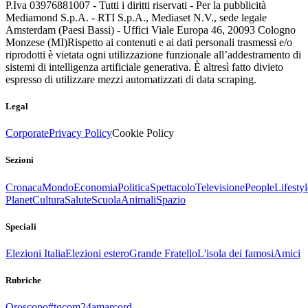
P.Iva 03976881007 - Tutti i diritti riservati - Per la pubblicità
Mediamond S.p.A. - RTI S.p.A., Mediaset N.V., sede legale
Amsterdam (Paesi Bassi) - Uffici Viale Europa 46, 20093 Cologno
Monzese (MI)
Rispetto ai contenuti e ai dati personali trasmessi e/o
riprodotti è vietata ogni utilizzazione funzionale all’addestramento di
sistemi di intelligenza artificiale generativa. È altresì fatto divieto
espresso di utilizzare mezzi automatizzati di data scraping.
Legal
Corporate
Privacy Policy
Cookie Policy
Sezioni
Cronaca
Mondo
Economia
Politica
Spettacolo
Televisione
People
Lifestyl
Planet
Cultura
Salute
Scuola
Animali
Spazio
Speciali
Elezioni Italia
Elezioni estero
Grande Fratello
L'isola dei famosi
Amici
Rubriche
Oroscopo
#tgcom24amarcord