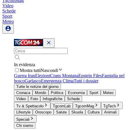
TgcomMag
Video
Schede
Sport
Meteo
In evidenza
Mostra tutti
Nascondi
Guerra Iran
Elezioni
Crans Montana
Epstein Files
Famiglia nel
bosco
Garlasco
Emergenza Clima
Tutti i dossier
Tutte le notizie del giorno
Cronaca
Mondo
Politica
Economia
Sport
Meteo
Video
Foto
Infografiche
Schede
Tv & Spettacolo
TgcomLab
TgcomMag
TgTech
Lifestyle
Oroscopo
Salute
Skuola
Cultura
Animali
Speciali
Chi siamo