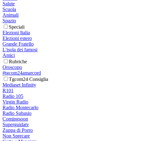
Salute
Scuola
Animali
Spazio
Speciali
Elezioni Italia
Elezioni estero
Grande Fratello
L'isola dei famosi
Amici
Rubriche
Oroscopo
#tgcom24amarcord
Tgcom24 Consiglia
Mediaset Infinity
R101
Radio 105
Virgin Radio
Radio Montecarlo
Radio Subasio
Comingsoon
Superguidatv
Zuppa di Porro
Non Sprecare