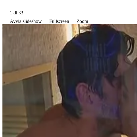
1
di 33
Avvia slideshow
Fullscreen
Zoom