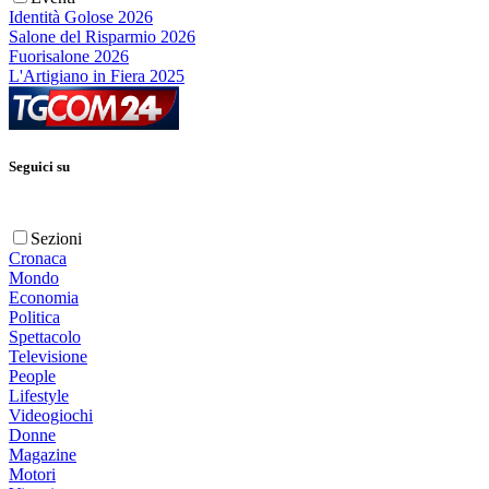
Identità Golose 2026
Salone del Risparmio 2026
Fuorisalone 2026
L'Artigiano in Fiera 2025
Seguici su
Sezioni
Cronaca
Mondo
Economia
Politica
Spettacolo
Televisione
People
Lifestyle
Videogiochi
Donne
Magazine
Motori