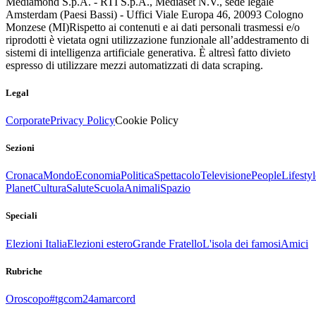
Mediamond S.p.A. - RTI S.p.A., Mediaset N.V., sede legale
Amsterdam (Paesi Bassi) - Uffici Viale Europa 46, 20093 Cologno
Monzese (MI)
Rispetto ai contenuti e ai dati personali trasmessi e/o
riprodotti è vietata ogni utilizzazione funzionale all’addestramento di
sistemi di intelligenza artificiale generativa. È altresì fatto divieto
espresso di utilizzare mezzi automatizzati di data scraping.
Legal
Corporate
Privacy Policy
Cookie Policy
Sezioni
Cronaca
Mondo
Economia
Politica
Spettacolo
Televisione
People
Lifestyl
Planet
Cultura
Salute
Scuola
Animali
Spazio
Speciali
Elezioni Italia
Elezioni estero
Grande Fratello
L'isola dei famosi
Amici
Rubriche
Oroscopo
#tgcom24amarcord