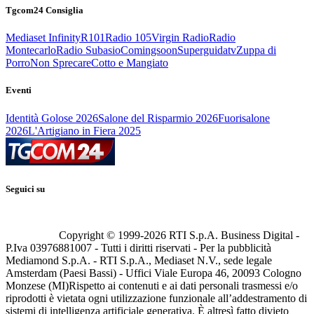
Tgcom24 Consiglia
Mediaset Infinity
R101
Radio 105
Virgin Radio
Radio
Montecarlo
Radio Subasio
Comingsoon
Superguidatv
Zuppa di
Porro
Non Sprecare
Cotto e Mangiato
Eventi
Identità Golose 2026
Salone del Risparmio 2026
Fuorisalone
2026
L'Artigiano in Fiera 2025
Seguici su
Copyright © 1999-
2026
RTI S.p.A. Business Digital -
P.Iva 03976881007 - Tutti i diritti riservati - Per la pubblicità
Mediamond S.p.A. - RTI S.p.A., Mediaset N.V., sede legale
Amsterdam (Paesi Bassi) - Uffici Viale Europa 46, 20093 Cologno
Monzese (MI)
Rispetto ai contenuti e ai dati personali trasmessi e/o
riprodotti è vietata ogni utilizzazione funzionale all’addestramento di
sistemi di intelligenza artificiale generativa. È altresì fatto divieto