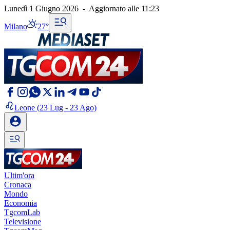
Lunedì 1 Giugno 2026
-
Aggiornato alle
11:23
Milano
27°
Leone
(23 Lug - 23 Ago)
Ultim'ora
Cronaca
Mondo
Economia
TgcomLab
Televisione