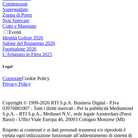
Comingsoon
Superguidatv
Zuppa di Porro
Non Sprecare
Cotto e Mangiato
Eventi
Identità Golose 2026
Salone del Risparmio 2026
Fuorisalone 2026
L'Artigiano in Fiera 2025
Legal
Corporate
Cookie Policy
Privacy Policy
Copyright © 1999-
2026
RTI S.p.A. Business Digital - P.Iva
03976881007 - Tutti i diritti riservati - Per la pubblicità Mediamond
S.p.A. - RTI S.p.A., Mediaset N.V., sede legale Amsterdam (Paesi
Bassi) - Uffici Viale Europa 46, 20093 Cologno Monzese (MI)
Rispetto ai contenuti e ai dati personali trasmessi e/o riprodotti è
vietata ogni utilizzazione funzionale all’addestramento di sistemi di