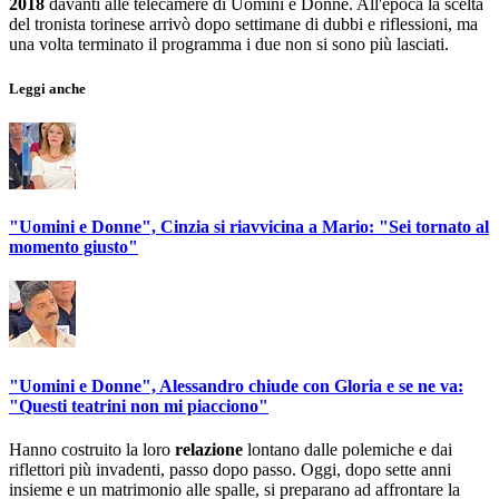
2018
davanti alle telecamere di Uomini e Donne. All'epoca la scelta
del tronista torinese arrivò dopo settimane di dubbi e riflessioni, ma
una volta terminato il programma i due non si sono più lasciati.
Leggi anche
"Uomini e Donne", Cinzia si riavvicina a Mario: "Sei tornato al
momento giusto"
"Uomini e Donne", Alessandro chiude con Gloria e se ne va:
"Questi teatrini non mi piacciono"
Hanno costruito la loro
relazione
lontano dalle polemiche e dai
riflettori più invadenti, passo dopo passo. Oggi, dopo sette anni
insieme e un matrimonio alle spalle, si preparano ad affrontare la