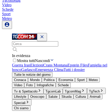
TgcomMag
Video
Schede
Sport
Meteo
In evidenza
Mostra tutti
Nascondi
Guerra Iran
Elezioni
Crans Montana
Epstein Files
Famiglia nel
bosco
Garlasco
Emergenza Clima
Tutti i dossier
Tutte le notizie del giorno
Cronaca
Mondo
Politica
Economia
Sport
Meteo
Video
Foto
Infografiche
Schede
Tv & Spettacolo
TgcomLab
TgcomMag
TgTech
Lifestyle
Oroscopo
Salute
Skuola
Cultura
Animali
Speciali
Chi siamo