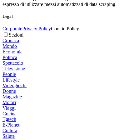
espresso di utilizzare mezzi automatizzati di data scraping.
Legal
Corporate
Privacy Policy
Cookie Policy
Sezioni
Cronaca
Mondo
Economia
Politica
Spettacolo
Televisione
People
Lifestyle
Videogiochi
Donne
Magazine
Motori
Viaggi
Cucina
Tgtech
E-Planet
Cultura
Salute