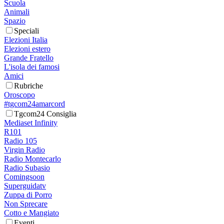
Scuola
Animali
Spazio
Speciali
Elezioni Italia
Elezioni estero
Grande Fratello
L'isola dei famosi
Amici
Rubriche
Oroscopo
#tgcom24amarcord
Tgcom24 Consiglia
Mediaset Infinity
R101
Radio 105
Virgin Radio
Radio Montecarlo
Radio Subasio
Comingsoon
Superguidatv
Zuppa di Porro
Non Sprecare
Cotto e Mangiato
Eventi