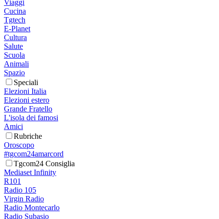
Viaggi
Cucina
Tgtech
E-Planet
Cultura
Salute
Scuola
Animali
Spazio
Speciali
Elezioni Italia
Elezioni estero
Grande Fratello
L'isola dei famosi
Amici
Rubriche
Oroscopo
#tgcom24amarcord
Tgcom24 Consiglia
Mediaset Infinity
R101
Radio 105
Virgin Radio
Radio Montecarlo
Radio Subasio