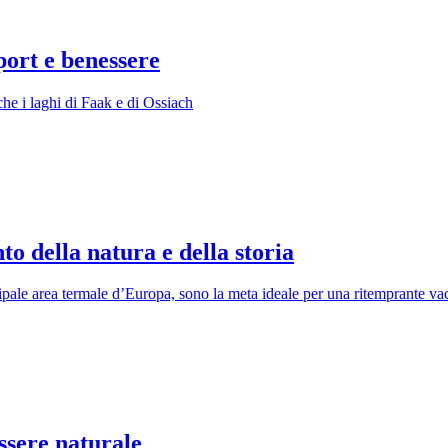
port e benessere
he i laghi di Faak e di Ossiach
to della natura e della storia
pale area termale d’Europa, sono la meta ideale per una ritemprante va
sere naturale