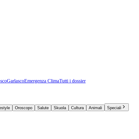
osco
Garlasco
Emergenza Clima
Tutti i dossier
estyle
Oroscopo
Salute
Skuola
Cultura
Animali
Speciali