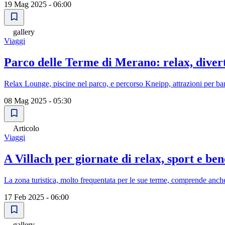
19 Mag 2025 - 06:00
gallery
Viaggi
Parco delle Terme di Merano: relax, diver
Relax Lounge, piscine nel parco, e percorso Kneipp, attrazioni per ba
08 Mag 2025 - 05:30
Articolo
Viaggi
A Villach per giornate di relax, sport e ben
La zona turistica, molto frequentata per le sue terme, comprende anche
17 Feb 2025 - 06:00
gallery