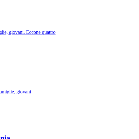
glie, giovani. Eccone quattro
famiglie, giovani
nia