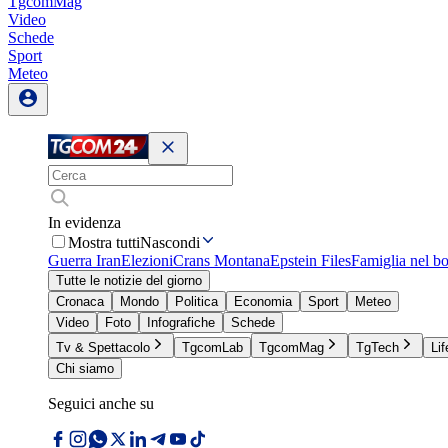
TgcomMag
Video
Schede
Sport
Meteo
In evidenza
Mostra tutti
Nascondi
Guerra Iran
Elezioni
Crans Montana
Epstein Files
Famiglia nel b
Tutte le notizie del giorno
Cronaca
Mondo
Politica
Economia
Sport
Meteo
Video
Foto
Infografiche
Schede
Tv & Spettacolo
TgcomLab
TgcomMag
TgTech
Lif
Chi siamo
Seguici anche su