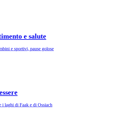
timento e salute
mbini e sportivi, pause golose
essere
 i laghi di Faak e di Ossiach