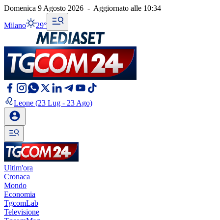
Domenica 9 Agosto 2026
-
Aggiornato alle
10:34
Milano
29°
Leone
(23 Lug - 23 Ago)
Ultim'ora
Cronaca
Mondo
Economia
TgcomLab
Televisione