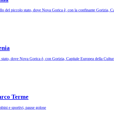
uello del piccolo stato, dove Nova Gorica è, con la confinante Gorizia, C
enia
lo stato, dove Nova Gorica è, con Gorizia, Capitale Europea della Cultur
Parco Terme
bini e sportivi, pause golose