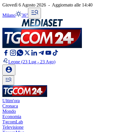
Giovedì 6 Agosto 2026
-
Aggiornato alle
14:40
Milano
36°
Leone
(23 Lug - 23 Ago)
Ultim'ora
Cronaca
Mondo
Economia
TgcomLab
Televisione