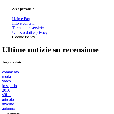
Area personale
Help e Faq
Info e contatti
Termini del servizio
Utilizzo dati e privacy
Cookie Policy
Ultime notizie su
recensione
Tag correlati:
commento
moda
video
jo squillo
2016
sfilate
articolo
inverno
autunno