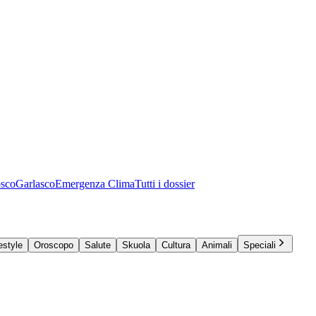
osco
Garlasco
Emergenza Clima
Tutti i dossier
estyle
Oroscopo
Salute
Skuola
Cultura
Animali
Speciali