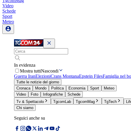
TgcomMag
Video
Schede
Sport
Meteo
In evidenza
Mostra tutti
Nascondi
Guerra Iran
Elezioni
Crans Montana
Epstein Files
Famiglia nel b
Tutte le notizie del giorno
Cronaca
Mondo
Politica
Economia
Sport
Meteo
Video
Foto
Infografiche
Schede
Tv & Spettacolo
TgcomLab
TgcomMag
TgTech
Lif
Chi siamo
Seguici anche su