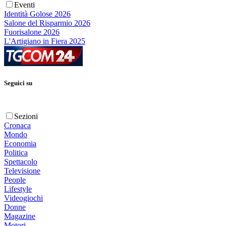
Eventi
Identità Golose 2026
Salone del Risparmio 2026
Fuorisalone 2026
L'Artigiano in Fiera 2025
Seguici su
Sezioni
Cronaca
Mondo
Economia
Politica
Spettacolo
Televisione
People
Lifestyle
Videogiochi
Donne
Magazine
Motori