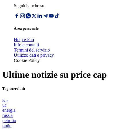
Seguici anche su
Area personale
Help e Faq
Info e contatti
Termini del servizio
Utilizzo dati e privacy
Cookie Policy
Ultime notizie su
price cap
Tag correlati:
gas
ue
energia
russia
petrolio
putin