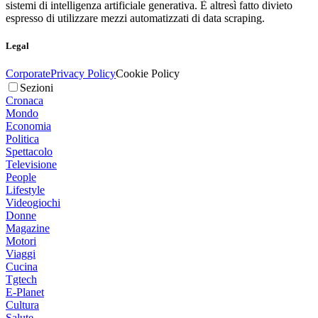
sistemi di intelligenza artificiale generativa. È altresì fatto divieto
espresso di utilizzare mezzi automatizzati di data scraping.
Legal
Corporate
Privacy Policy
Cookie Policy
Sezioni
Cronaca
Mondo
Economia
Politica
Spettacolo
Televisione
People
Lifestyle
Videogiochi
Donne
Magazine
Motori
Viaggi
Cucina
Tgtech
E-Planet
Cultura
Salute