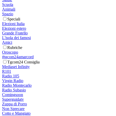
Scuola
Animali
Spazio
Speciali
Elezioni Italia
Elezioni estero
Grande Fratello
L'isola dei famosi
Amici
Rubriche
Oroscopo
#tgcom24amarcord
Tgcom24 Consiglia
Mediaset Infinity
R101
Radio 105
Virgin Radio
Radio Montecarlo
Radio Subasio
Comingsoon
Superguidatv
Zuppa di Porro
Non Sprecare
Cotto e Mangiato