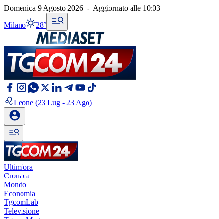
Domenica 9 Agosto 2026
-
Aggiornato alle
10:03
Milano
28°
Leone
(23 Lug - 23 Ago)
Ultim'ora
Cronaca
Mondo
Economia
TgcomLab
Televisione