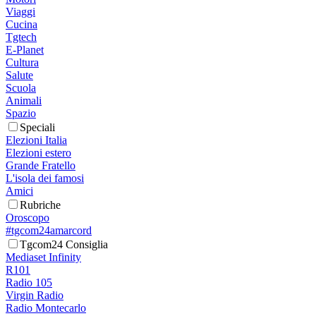
Viaggi
Cucina
Tgtech
E-Planet
Cultura
Salute
Scuola
Animali
Spazio
Speciali
Elezioni Italia
Elezioni estero
Grande Fratello
L'isola dei famosi
Amici
Rubriche
Oroscopo
#tgcom24amarcord
Tgcom24 Consiglia
Mediaset Infinity
R101
Radio 105
Virgin Radio
Radio Montecarlo