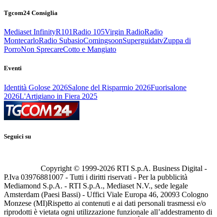
Tgcom24 Consiglia
Mediaset Infinity
R101
Radio 105
Virgin Radio
Radio
Montecarlo
Radio Subasio
Comingsoon
Superguidatv
Zuppa di
Porro
Non Sprecare
Cotto e Mangiato
Eventi
Identità Golose 2026
Salone del Risparmio 2026
Fuorisalone
2026
L'Artigiano in Fiera 2025
Seguici su
Copyright © 1999-
2026
RTI S.p.A. Business Digital -
P.Iva 03976881007 - Tutti i diritti riservati - Per la pubblicità
Mediamond S.p.A. - RTI S.p.A., Mediaset N.V., sede legale
Amsterdam (Paesi Bassi) - Uffici Viale Europa 46, 20093 Cologno
Monzese (MI)
Rispetto ai contenuti e ai dati personali trasmessi e/o
riprodotti è vietata ogni utilizzazione funzionale all’addestramento di