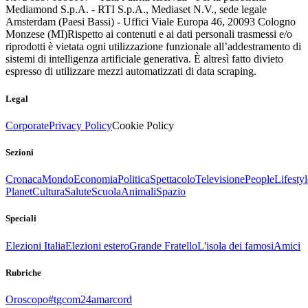
Mediamond S.p.A. - RTI S.p.A., Mediaset N.V., sede legale
Amsterdam (Paesi Bassi) - Uffici Viale Europa 46, 20093 Cologno
Monzese (MI)
Rispetto ai contenuti e ai dati personali trasmessi e/o
riprodotti è vietata ogni utilizzazione funzionale all’addestramento di
sistemi di intelligenza artificiale generativa. È altresì fatto divieto
espresso di utilizzare mezzi automatizzati di data scraping.
Legal
Corporate
Privacy Policy
Cookie Policy
Sezioni
Cronaca
Mondo
Economia
Politica
Spettacolo
Televisione
People
Lifestyl
Planet
Cultura
Salute
Scuola
Animali
Spazio
Speciali
Elezioni Italia
Elezioni estero
Grande Fratello
L'isola dei famosi
Amici
Rubriche
Oroscopo
#tgcom24amarcord