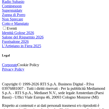
Radio Subasio
Comingsoon
Superguidatv
Zuppa di Porro
Non Sprecare
Cotto e Mangiato
Eventi
Identità Golose 2026
Salone del Risparmio 2026
Fuorisalone 2026
L'Artigiano in Fiera 2025
Legal
Corporate
Cookie Policy
Privacy Policy
Copyright © 1999-
2026
RTI S.p.A. Business Digital - P.Iva
03976881007 - Tutti i diritti riservati - Per la pubblicità Mediamond
S.p.A. - RTI S.p.A., Mediaset N.V., sede legale Amsterdam (Paesi
Bassi) - Uffici Viale Europa 46, 20093 Cologno Monzese (MI)
Rispetto ai contenuti e ai dati personali trasmessi e/o riprodotti è