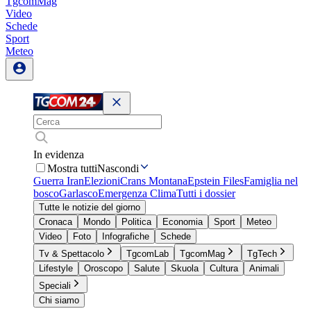
TgcomMag
Video
Schede
Sport
Meteo
In evidenza
Mostra tutti
Nascondi
Guerra Iran
Elezioni
Crans Montana
Epstein Files
Famiglia nel
bosco
Garlasco
Emergenza Clima
Tutti i dossier
Tutte le notizie del giorno
Cronaca
Mondo
Politica
Economia
Sport
Meteo
Video
Foto
Infografiche
Schede
Tv & Spettacolo
TgcomLab
TgcomMag
TgTech
Lifestyle
Oroscopo
Salute
Skuola
Cultura
Animali
Speciali
Chi siamo