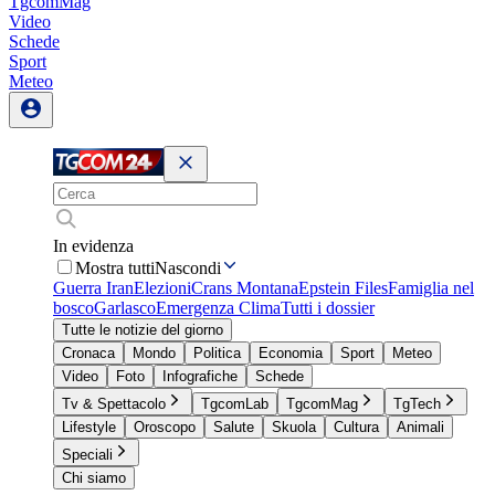
TgcomMag
Video
Schede
Sport
Meteo
In evidenza
Mostra tutti
Nascondi
Guerra Iran
Elezioni
Crans Montana
Epstein Files
Famiglia nel
bosco
Garlasco
Emergenza Clima
Tutti i dossier
Tutte le notizie del giorno
Cronaca
Mondo
Politica
Economia
Sport
Meteo
Video
Foto
Infografiche
Schede
Tv & Spettacolo
TgcomLab
TgcomMag
TgTech
Lifestyle
Oroscopo
Salute
Skuola
Cultura
Animali
Speciali
Chi siamo