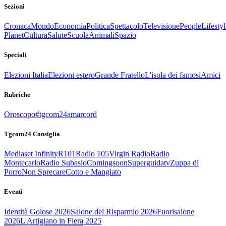
Sezioni
Cronaca
Mondo
Economia
Politica
Spettacolo
Televisione
People
Lifestyl
Planet
Cultura
Salute
Scuola
Animali
Spazio
Speciali
Elezioni Italia
Elezioni estero
Grande Fratello
L'isola dei famosi
Amici
Rubriche
Oroscopo
#tgcom24amarcord
Tgcom24 Consiglia
Mediaset Infinity
R101
Radio 105
Virgin Radio
Radio
Montecarlo
Radio Subasio
Comingsoon
Superguidatv
Zuppa di
Porro
Non Sprecare
Cotto e Mangiato
Eventi
Identità Golose 2026
Salone del Risparmio 2026
Fuorisalone
2026
L'Artigiano in Fiera 2025