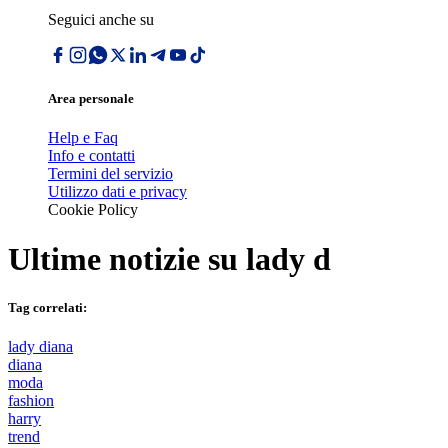
Seguici anche su
Area personale
Help e Faq
Info e contatti
Termini del servizio
Utilizzo dati e privacy
Cookie Policy
Ultime notizie su
lady d
Tag correlati:
lady diana
diana
moda
fashion
harry
trend