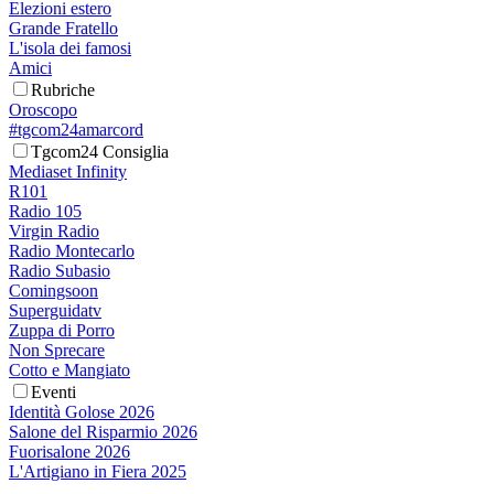
Elezioni estero
Grande Fratello
L'isola dei famosi
Amici
Rubriche
Oroscopo
#tgcom24amarcord
Tgcom24 Consiglia
Mediaset Infinity
R101
Radio 105
Virgin Radio
Radio Montecarlo
Radio Subasio
Comingsoon
Superguidatv
Zuppa di Porro
Non Sprecare
Cotto e Mangiato
Eventi
Identità Golose 2026
Salone del Risparmio 2026
Fuorisalone 2026
L'Artigiano in Fiera 2025