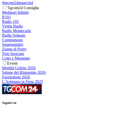
#tgcom24amarcord
Tgcom24 Consiglia
Mediaset Infinity
R101
Radio 105
Virgin Radio
Radio Montecarlo
Radio Subasio
Comingsoon
Superguidatv
Zuppa di Porro
Non Sprecare
Cotto e Mangiato
Eventi
Identità Golose 2026
Salone del Risparmio 2026
Fuorisalone 2026
L'Artigiano in Fiera 2025
Seguici su