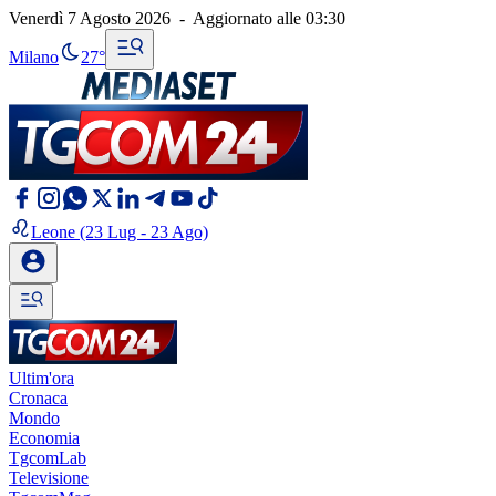
Venerdì 7 Agosto 2026
-
Aggiornato alle
03:30
Milano
27°
Leone
(23 Lug - 23 Ago)
Ultim'ora
Cronaca
Mondo
Economia
TgcomLab
Televisione