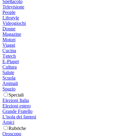
Spettacolo
Televisione
People
Lifestyle
Videogiochi
Donne
Magazine
Motori
Viaggi
Cucina
Tgtech
E-Planet
Cultura
Salute
Scuola
Animali
Spazio
Speciali
Elezioni Italia
Elezioni estero
Grande Fratello
L'isola dei famosi
Amici
Rubriche
Oroscopo