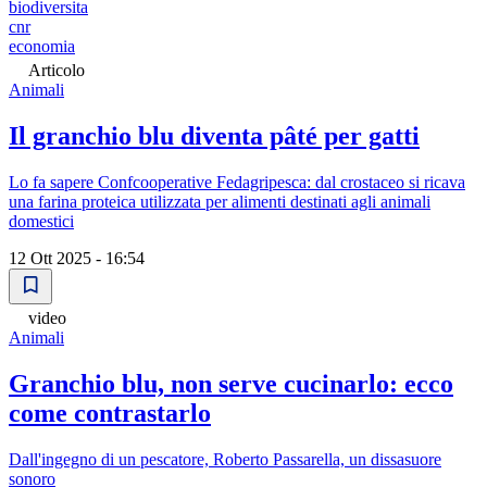
biodiversita
cnr
economia
Articolo
Animali
Il granchio blu diventa pâté per gatti
Lo fa sapere Confcooperative Fedagripesca: dal crostaceo si ricava
una farina proteica utilizzata per alimenti destinati agli animali
domestici
12 Ott 2025 - 16:54
video
Animali
Granchio blu, non serve cucinarlo: ecco
come contrastarlo
Dall'ingegno di un pescatore, Roberto Passarella, un dissasuore
sonoro