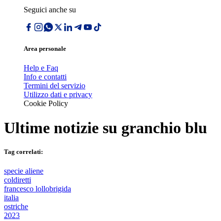
Seguici anche su
Area personale
Help e Faq
Info e contatti
Termini del servizio
Utilizzo dati e privacy
Cookie Policy
Ultime notizie su
granchio blu
Tag correlati:
specie aliene
coldiretti
francesco lollobrigida
italia
ostriche
2023