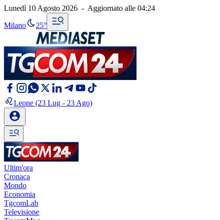
Lunedì 10 Agosto 2026
-
Aggiornato alle
04:24
Milano
25°
Leone
(23 Lug - 23 Ago)
Ultim'ora
Cronaca
Mondo
Economia
TgcomLab
Televisione