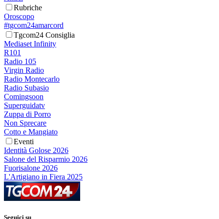
Rubriche
Oroscopo
#tgcom24amarcord
Tgcom24 Consiglia
Mediaset Infinity
R101
Radio 105
Virgin Radio
Radio Montecarlo
Radio Subasio
Comingsoon
Superguidatv
Zuppa di Porro
Non Sprecare
Cotto e Mangiato
Eventi
Identità Golose 2026
Salone del Risparmio 2026
Fuorisalone 2026
L'Artigiano in Fiera 2025
Seguici su