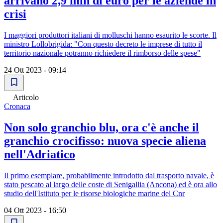
arrivano 2,9 mln di euro per le aziende in
crisi
I maggiori produttori italiani di molluschi hanno esaurito le scorte. Il
ministro Lollobrigida: "Con questo decreto le imprese di tutto il
territorio nazionale potranno richiedere il rimborso delle spese"
24 Ott 2023 - 09:14
Articolo
Cronaca
Non solo granchio blu, ora c'è anche il
granchio crocifisso: nuova specie aliena
nell'Adriatico
Il primo esemplare, probabilmente introdotto dal trasporto navale, è
stato pescato al largo delle coste di Senigallia (Ancona) ed è ora allo
studio dell'Istituto per le risorse biologiche marine del Cnr
04 Ott 2023 - 16:50