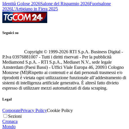
Identità Golose 2026
Salone del Risparmio 2026
Fuorisalone
2026
L'Artigiano in Fiera 2025
Seguici su
Copyright © 1999-
2026
RTI S.p.A. Business Digital -
P.Iva 03976881007 - Tutti i diritti riservati - Per la pubblicità
Mediamond S.p.A. - RTI S.p.A., Mediaset N.V., sede legale
Amsterdam (Paesi Bassi) - Uffici Viale Europa 46, 20093 Cologno
Monzese (MI)
Rispetto ai contenuti e ai dati personali trasmessi e/o
riprodotti è vietata ogni utilizzazione funzionale all’addestramento di
sistemi di intelligenza artificiale generativa. È altresì fatto divieto
espresso di utilizzare mezzi automatizzati di data scraping.
Legal
Corporate
Privacy Policy
Cookie Policy
Sezioni
Cronaca
Mondo