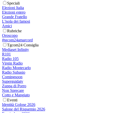
Speciali
Elezioni Italia
Elezioni estero
Grande Fratello
L'isola dei famosi
Amici
Rubriche
Oroscopo
#tgcom24amarcord
Tgcom24 Consiglia
Mediaset Infinity
R101
Radio 105
Virgin Radio
Radio Montecarlo
Radio Subasio
Comingsoon
Superguidatv
Zuppa di Porro
Non Sprecare
Cotto e Mangiato
Eventi
Identità Golose 2026
Salone del Risparmio 2026