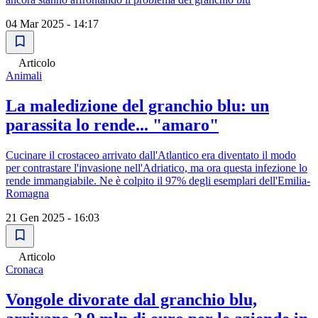
04 Mar 2025 - 14:17
Articolo
Animali
La maledizione del granchio blu: un
parassita lo rende... "amaro"
Cucinare il crostaceo arrivato dall'Atlantico era diventato il modo
per contrastare l'invasione nell'Adriatico, ma ora questa infezione lo
rende immangiabile. Ne è colpito il 97% degli esemplari dell'Emilia-
Romagna
21 Gen 2025 - 16:03
Articolo
Cronaca
Vongole divorate dal granchio blu,