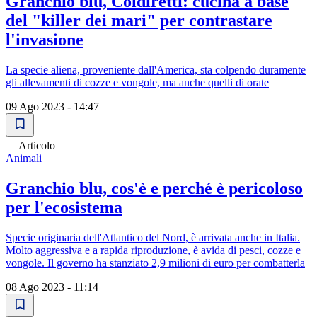
Granchio blu, Coldiretti: cucina a base
del "killer dei mari" per contrastare
l'invasione
La specie aliena, proveniente dall'America, sta colpendo duramente
gli allevamenti di cozze e vongole, ma anche quelli di orate
09 Ago 2023 - 14:47
Articolo
Animali
Granchio blu, cos'è e perché è pericoloso
per l'ecosistema
Specie originaria dell'Atlantico del Nord, è arrivata anche in Italia.
Molto aggressiva e a rapida riproduzione, è avida di pesci, cozze e
vongole. Il governo ha stanziato 2,9 milioni di euro per combatterla
08 Ago 2023 - 11:14