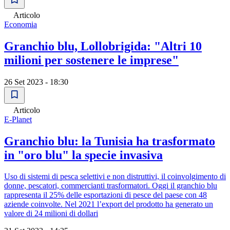
Articolo
Economia
Granchio blu, Lollobrigida: "Altri 10
milioni per sostenere le imprese"
26 Set 2023 - 18:30
Articolo
E-Planet
Granchio blu: la Tunisia ha trasformato
in "oro blu" la specie invasiva
Uso di sistemi di pesca selettivi e non distruttivi, il coinvolgimento di
donne, pescatori, commercianti trasformatori. Oggi il granchio blu
rappresenta il 25% delle esportazioni di pesce del paese con 48
aziende coinvolte. Nel 2021 l’export del prodotto ha generato un
valore di 24 milioni di dollari