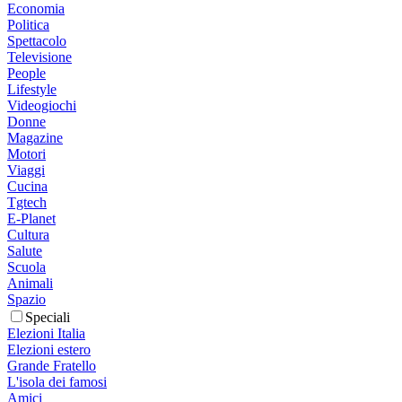
Economia
Politica
Spettacolo
Televisione
People
Lifestyle
Videogiochi
Donne
Magazine
Motori
Viaggi
Cucina
Tgtech
E-Planet
Cultura
Salute
Scuola
Animali
Spazio
Speciali
Elezioni Italia
Elezioni estero
Grande Fratello
L'isola dei famosi
Amici