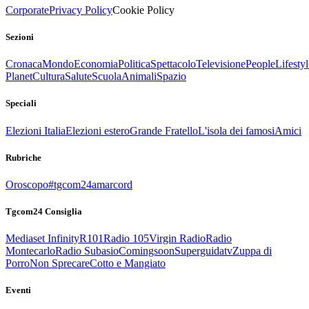
Corporate
Privacy Policy
Cookie Policy
Sezioni
Cronaca
Mondo
Economia
Politica
Spettacolo
Televisione
People
Lifestyl
Planet
Cultura
Salute
Scuola
Animali
Spazio
Speciali
Elezioni Italia
Elezioni estero
Grande Fratello
L'isola dei famosi
Amici
Rubriche
Oroscopo
#tgcom24amarcord
Tgcom24 Consiglia
Mediaset Infinity
R101
Radio 105
Virgin Radio
Radio
Montecarlo
Radio Subasio
Comingsoon
Superguidatv
Zuppa di
Porro
Non Sprecare
Cotto e Mangiato
Eventi