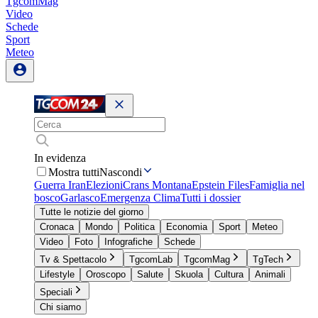
TgcomMag
Video
Schede
Sport
Meteo
In evidenza
Mostra tutti
Nascondi
Guerra Iran
Elezioni
Crans Montana
Epstein Files
Famiglia nel
bosco
Garlasco
Emergenza Clima
Tutti i dossier
Tutte le notizie del giorno
Cronaca
Mondo
Politica
Economia
Sport
Meteo
Video
Foto
Infografiche
Schede
Tv & Spettacolo
TgcomLab
TgcomMag
TgTech
Lifestyle
Oroscopo
Salute
Skuola
Cultura
Animali
Speciali
Chi siamo