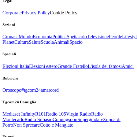
Legal
Corporate
Privacy Policy
Cookie Policy
Sezioni
Cronaca
Mondo
Economia
Politica
Spettacolo
Televisione
People
Lifestyl
Planet
Cultura
Salute
Scuola
Animali
Spazio
Speciali
Elezioni Italia
Elezioni estero
Grande Fratello
L'isola dei famosi
Amici
Rubriche
Oroscopo
#tgcom24amarcord
Tgcom24 Consiglia
Mediaset Infinity
R101
Radio 105
Virgin Radio
Radio
Montecarlo
Radio Subasio
Comingsoon
Superguidatv
Zuppa di
Porro
Non Sprecare
Cotto e Mangiato
Eventi