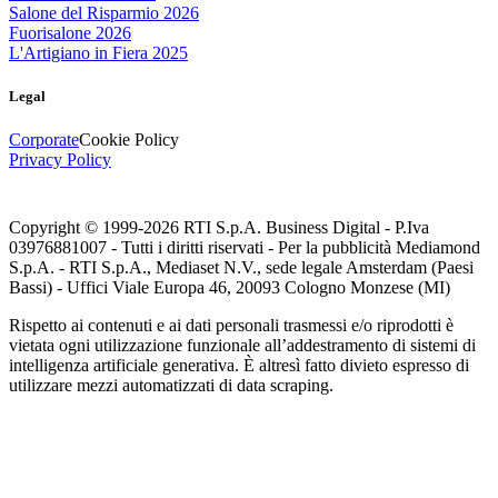
Salone del Risparmio 2026
Fuorisalone 2026
L'Artigiano in Fiera 2025
Legal
Corporate
Cookie Policy
Privacy Policy
Copyright © 1999-
2026
RTI S.p.A. Business Digital - P.Iva
03976881007 - Tutti i diritti riservati - Per la pubblicità Mediamond
S.p.A. - RTI S.p.A., Mediaset N.V., sede legale Amsterdam (Paesi
Bassi) - Uffici Viale Europa 46, 20093 Cologno Monzese (MI)
Rispetto ai contenuti e ai dati personali trasmessi e/o riprodotti è
vietata ogni utilizzazione funzionale all’addestramento di sistemi di
intelligenza artificiale generativa. È altresì fatto divieto espresso di
utilizzare mezzi automatizzati di data scraping.