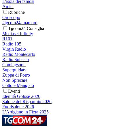
L'isola dei famosi
Amici
Rubriche
Oroscopo
#tgcom24amarcord
Tgcom24 Consiglia
Mediaset Infinity
R101
Radio 105
Virgin Radio
Radio Montecarlo
Radio Subasio
Comingsoon
Superguidatv
Zuppa di Porro
Non Sprecare
Cotto e Mangiato
Eventi
Identità Golose 2026
Salone del Risparmio 2026
Fuorisalone 2026
L'Artigiano in Fiera 2025