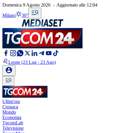
Domenica 9 Agosto 2026
-
Aggiornato alle
12:04
Milano
30°
Leone
(23 Lug - 23 Ago)
Ultim'ora
Cronaca
Mondo
Economia
TgcomLab
Televisione