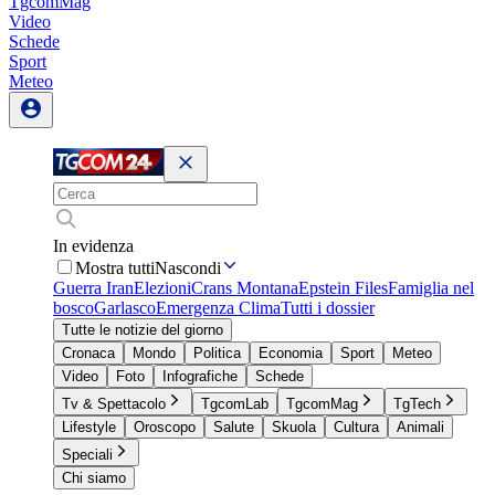
TgcomMag
Video
Schede
Sport
Meteo
In evidenza
Mostra tutti
Nascondi
Guerra Iran
Elezioni
Crans Montana
Epstein Files
Famiglia nel
bosco
Garlasco
Emergenza Clima
Tutti i dossier
Tutte le notizie del giorno
Cronaca
Mondo
Politica
Economia
Sport
Meteo
Video
Foto
Infografiche
Schede
Tv & Spettacolo
TgcomLab
TgcomMag
TgTech
Lifestyle
Oroscopo
Salute
Skuola
Cultura
Animali
Speciali
Chi siamo