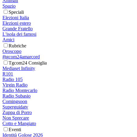
Animali
Spazio
Speciali
Elezioni Italia
Elezioni estero
Grande Fratello
L'isola dei famosi
Amici
Rubriche
Oroscopo
#tgcom24amarcord
Tgcom24 Consiglia
Mediaset Infinity
R101
Radio 105
Virgin Radio
Radio Montecarlo
Radio Subasio
Comingsoon
Superguidatv
Zuppa di Porro
Non Sprecare
Cotto e Mangiato
Eventi
Identità Golose 2026