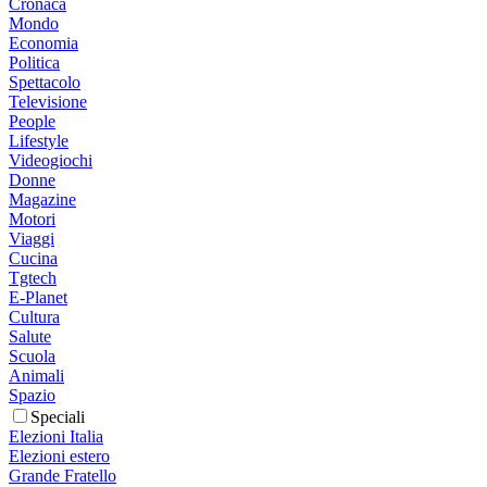
Cronaca
Mondo
Economia
Politica
Spettacolo
Televisione
People
Lifestyle
Videogiochi
Donne
Magazine
Motori
Viaggi
Cucina
Tgtech
E-Planet
Cultura
Salute
Scuola
Animali
Spazio
Speciali
Elezioni Italia
Elezioni estero
Grande Fratello