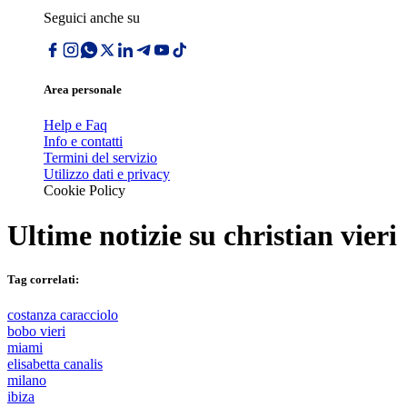
Seguici anche su
Area personale
Help e Faq
Info e contatti
Termini del servizio
Utilizzo dati e privacy
Cookie Policy
Ultime notizie su
christian vieri
Tag correlati:
costanza caracciolo
bobo vieri
miami
elisabetta canalis
milano
ibiza