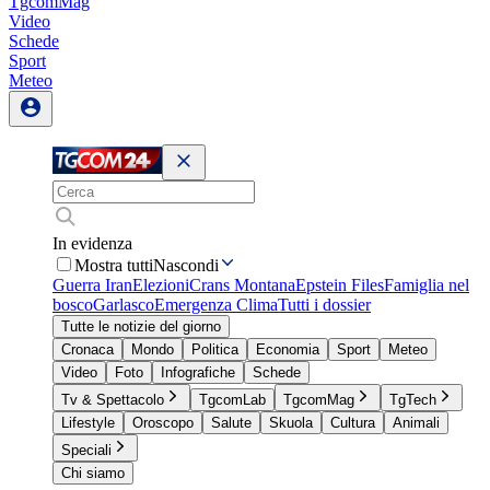
TgcomMag
Video
Schede
Sport
Meteo
In evidenza
Mostra tutti
Nascondi
Guerra Iran
Elezioni
Crans Montana
Epstein Files
Famiglia nel
bosco
Garlasco
Emergenza Clima
Tutti i dossier
Tutte le notizie del giorno
Cronaca
Mondo
Politica
Economia
Sport
Meteo
Video
Foto
Infografiche
Schede
Tv & Spettacolo
TgcomLab
TgcomMag
TgTech
Lifestyle
Oroscopo
Salute
Skuola
Cultura
Animali
Speciali
Chi siamo