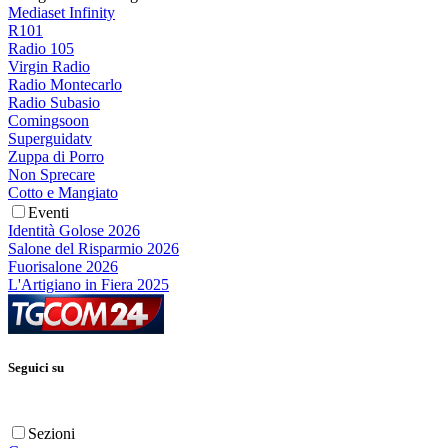
Mediaset Infinity
R101
Radio 105
Virgin Radio
Radio Montecarlo
Radio Subasio
Comingsoon
Superguidatv
Zuppa di Porro
Non Sprecare
Cotto e Mangiato
Eventi
Identità Golose 2026
Salone del Risparmio 2026
Fuorisalone 2026
L'Artigiano in Fiera 2025
Seguici su
Sezioni