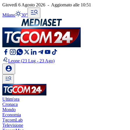
Giovedì 6 Agosto 2026
-
Aggiornato alle
10:51
Milano
30°
Leone
(23 Lug - 23 Ago)
Ultim'ora
Cronaca
Mondo
Economia
TgcomLab
Televisione