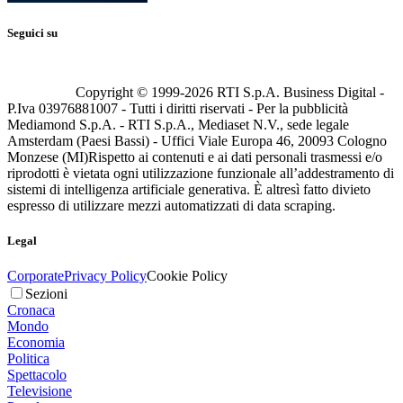
Seguici su
Copyright © 1999-
2026
RTI S.p.A. Business Digital -
P.Iva 03976881007 - Tutti i diritti riservati - Per la pubblicità
Mediamond S.p.A. - RTI S.p.A., Mediaset N.V., sede legale
Amsterdam (Paesi Bassi) - Uffici Viale Europa 46, 20093 Cologno
Monzese (MI)
Rispetto ai contenuti e ai dati personali trasmessi e/o
riprodotti è vietata ogni utilizzazione funzionale all’addestramento di
sistemi di intelligenza artificiale generativa. È altresì fatto divieto
espresso di utilizzare mezzi automatizzati di data scraping.
Legal
Corporate
Privacy Policy
Cookie Policy
Sezioni
Cronaca
Mondo
Economia
Politica
Spettacolo
Televisione