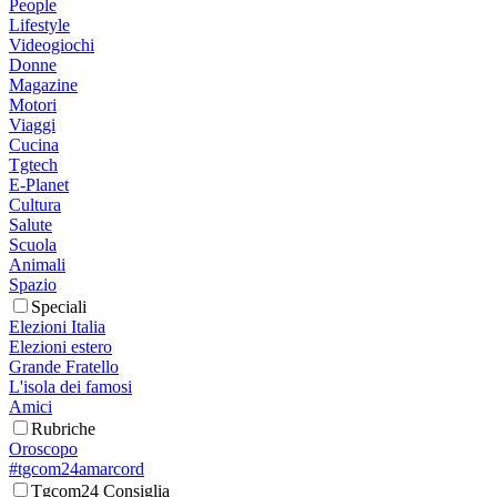
People
Lifestyle
Videogiochi
Donne
Magazine
Motori
Viaggi
Cucina
Tgtech
E-Planet
Cultura
Salute
Scuola
Animali
Spazio
Speciali
Elezioni Italia
Elezioni estero
Grande Fratello
L'isola dei famosi
Amici
Rubriche
Oroscopo
#tgcom24amarcord
Tgcom24 Consiglia