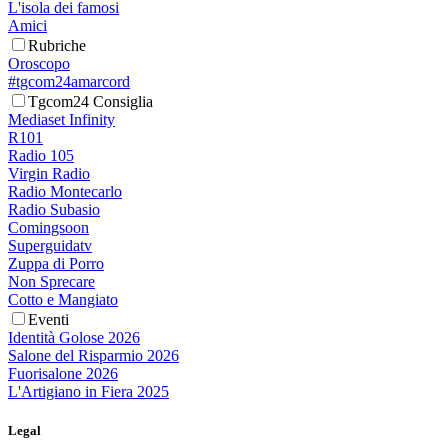
L'isola dei famosi
Amici
Rubriche
Oroscopo
#tgcom24amarcord
Tgcom24 Consiglia
Mediaset Infinity
R101
Radio 105
Virgin Radio
Radio Montecarlo
Radio Subasio
Comingsoon
Superguidatv
Zuppa di Porro
Non Sprecare
Cotto e Mangiato
Eventi
Identità Golose 2026
Salone del Risparmio 2026
Fuorisalone 2026
L'Artigiano in Fiera 2025
Legal