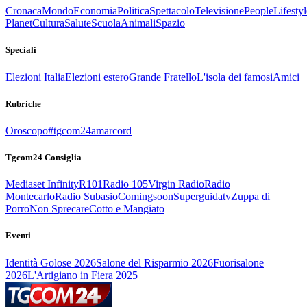
Cronaca
Mondo
Economia
Politica
Spettacolo
Televisione
People
Lifestyl
Planet
Cultura
Salute
Scuola
Animali
Spazio
Speciali
Elezioni Italia
Elezioni estero
Grande Fratello
L'isola dei famosi
Amici
Rubriche
Oroscopo
#tgcom24amarcord
Tgcom24 Consiglia
Mediaset Infinity
R101
Radio 105
Virgin Radio
Radio
Montecarlo
Radio Subasio
Comingsoon
Superguidatv
Zuppa di
Porro
Non Sprecare
Cotto e Mangiato
Eventi
Identità Golose 2026
Salone del Risparmio 2026
Fuorisalone
2026
L'Artigiano in Fiera 2025