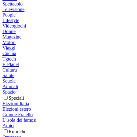
Spettacolo
Televisione
People
Lifestyle
Videogiochi
Donne
Magazine
Motori
Viaggi
Cucina
Tgtech
E-Planet
Cultura
Salute
Scuola
Animali
Spazio
Speciali
Elezioni Italia
Elezioni estero
Grande Fratello
L'isola dei famosi
Amici
Rubriche