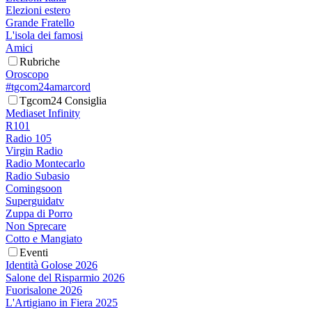
Elezioni estero
Grande Fratello
L'isola dei famosi
Amici
Rubriche
Oroscopo
#tgcom24amarcord
Tgcom24 Consiglia
Mediaset Infinity
R101
Radio 105
Virgin Radio
Radio Montecarlo
Radio Subasio
Comingsoon
Superguidatv
Zuppa di Porro
Non Sprecare
Cotto e Mangiato
Eventi
Identità Golose 2026
Salone del Risparmio 2026
Fuorisalone 2026
L'Artigiano in Fiera 2025