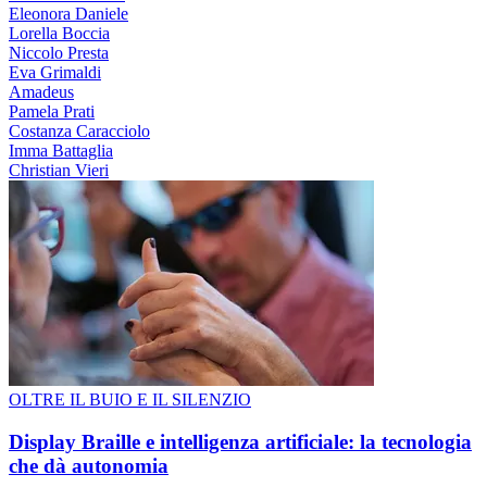
Eleonora Daniele
Lorella Boccia
Niccolo Presta
Eva Grimaldi
Amadeus
Pamela Prati
Costanza Caracciolo
Imma Battaglia
Christian Vieri
OLTRE IL BUIO E IL SILENZIO
Display Braille e intelligenza artificiale: la tecnologia
che dà autonomia