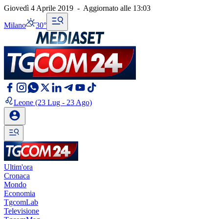
Giovedì 4 Aprile 2019
-
Aggiornato alle
13:03
Milano
30°
Leone
(23 Lug - 23 Ago)
Ultim'ora
Cronaca
Mondo
Economia
TgcomLab
Televisione