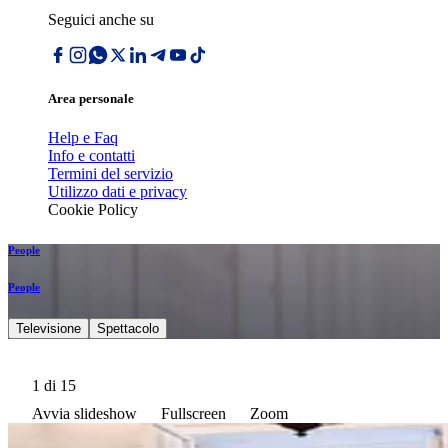
Seguici anche su
Area personale
Help e Faq
Info e contatti
Termini del servizio
Utilizzo dati e privacy
Cookie Policy
People
People
Televisione
Spettacolo
1
di 15
Avvia slideshow
Fullscreen
Zoom