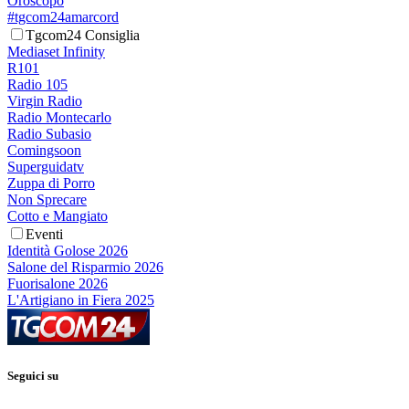
Oroscopo
#tgcom24amarcord
Tgcom24 Consiglia
Mediaset Infinity
R101
Radio 105
Virgin Radio
Radio Montecarlo
Radio Subasio
Comingsoon
Superguidatv
Zuppa di Porro
Non Sprecare
Cotto e Mangiato
Eventi
Identità Golose 2026
Salone del Risparmio 2026
Fuorisalone 2026
L'Artigiano in Fiera 2025
Seguici su