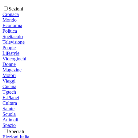
Sezioni
Cronaca
Mondo
Economia
Politica
Spettacolo
Televisione
People
Lifestyle
Videogiochi
Donne
Magazine
Motori
Viaggi
Cucina
Tgtech
E-Planet
Cultura
Salute
Scuola
Animali
Spazio
Speciali
Elezioni Italia