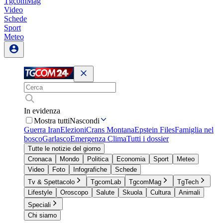
TgcomMag
Video
Schede
Sport
Meteo
In evidenza
Mostra tutti
Nascondi
Guerra Iran
Elezioni
Crans Montana
Epstein Files
Famiglia nel
bosco
Garlasco
Emergenza Clima
Tutti i dossier
Tutte le notizie del giorno
Cronaca
Mondo
Politica
Economia
Sport
Meteo
Video
Foto
Infografiche
Schede
Tv & Spettacolo
TgcomLab
TgcomMag
TgTech
Lifestyle
Oroscopo
Salute
Skuola
Cultura
Animali
Speciali
Chi siamo