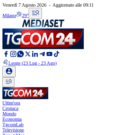
Venerdì 7 Agosto 2026
-
Aggiornato alle
09:11
Milano
29°
Leone
(23 Lug - 23 Ago)
Ultim'ora
Cronaca
Mondo
Economia
TgcomLab
Televisione