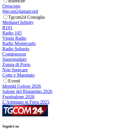
Rubriche
Oroscopo
#tgcom24amarcord
Tgcom24 Consiglia
Mediaset Infinity
R101
Radio 105
Virgin Radio
Radio Montecarlo
Radio Subasio
Comingsoon
Superguidatv
Zuppa di Porro
Non Sprecare
Cotto e Mangiato
Eventi
Identità Golose 2026
Salone del Risparmio 2026
Fuorisalone 2026
L'Artigiano in Fiera 2025
Seguici su