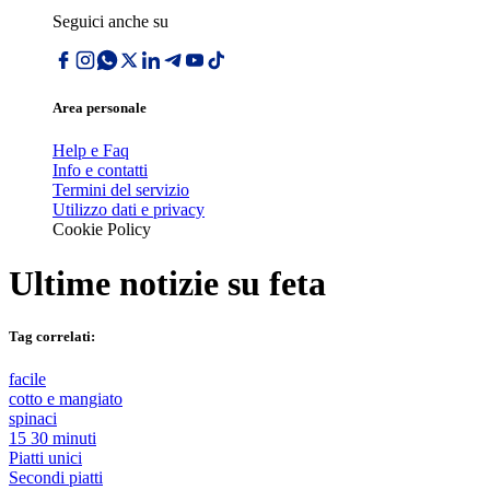
Seguici anche su
Area personale
Help e Faq
Info e contatti
Termini del servizio
Utilizzo dati e privacy
Cookie Policy
Ultime notizie su
feta
Tag correlati:
facile
cotto e mangiato
spinaci
15 30 minuti
Piatti unici
Secondi piatti