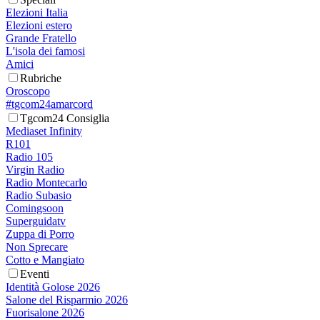
Elezioni Italia
Elezioni estero
Grande Fratello
L'isola dei famosi
Amici
Rubriche
Oroscopo
#tgcom24amarcord
Tgcom24 Consiglia
Mediaset Infinity
R101
Radio 105
Virgin Radio
Radio Montecarlo
Radio Subasio
Comingsoon
Superguidatv
Zuppa di Porro
Non Sprecare
Cotto e Mangiato
Eventi
Identità Golose 2026
Salone del Risparmio 2026
Fuorisalone 2026