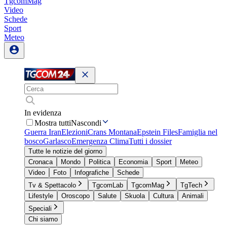
TgcomMag
Video
Schede
Sport
Meteo
In evidenza
Mostra tutti
Nascondi
Guerra Iran
Elezioni
Crans Montana
Epstein Files
Famiglia nel
bosco
Garlasco
Emergenza Clima
Tutti i dossier
Tutte le notizie del giorno
Cronaca
Mondo
Politica
Economia
Sport
Meteo
Video
Foto
Infografiche
Schede
Tv & Spettacolo
TgcomLab
TgcomMag
TgTech
Lifestyle
Oroscopo
Salute
Skuola
Cultura
Animali
Speciali
Chi siamo