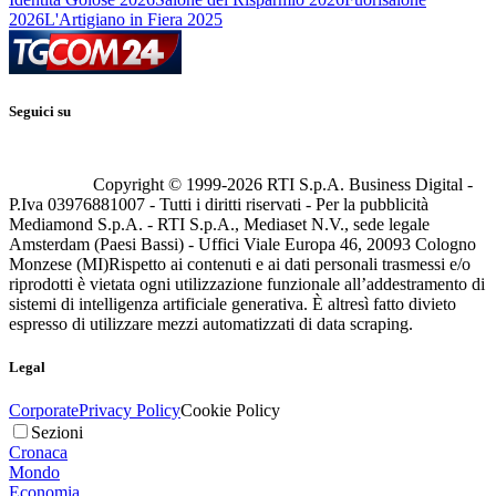
2026
L'Artigiano in Fiera 2025
Seguici su
Copyright © 1999-
2026
RTI S.p.A. Business Digital -
P.Iva 03976881007 - Tutti i diritti riservati - Per la pubblicità
Mediamond S.p.A. - RTI S.p.A., Mediaset N.V., sede legale
Amsterdam (Paesi Bassi) - Uffici Viale Europa 46, 20093 Cologno
Monzese (MI)
Rispetto ai contenuti e ai dati personali trasmessi e/o
riprodotti è vietata ogni utilizzazione funzionale all’addestramento di
sistemi di intelligenza artificiale generativa. È altresì fatto divieto
espresso di utilizzare mezzi automatizzati di data scraping.
Legal
Corporate
Privacy Policy
Cookie Policy
Sezioni
Cronaca
Mondo
Economia