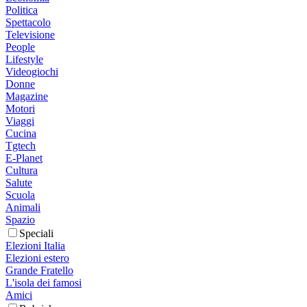
Politica
Spettacolo
Televisione
People
Lifestyle
Videogiochi
Donne
Magazine
Motori
Viaggi
Cucina
Tgtech
E-Planet
Cultura
Salute
Scuola
Animali
Spazio
Speciali
Elezioni Italia
Elezioni estero
Grande Fratello
L'isola dei famosi
Amici