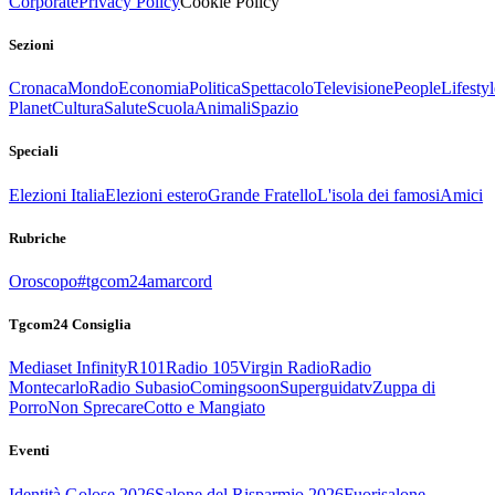
Corporate
Privacy Policy
Cookie Policy
Sezioni
Cronaca
Mondo
Economia
Politica
Spettacolo
Televisione
People
Lifestyl
Planet
Cultura
Salute
Scuola
Animali
Spazio
Speciali
Elezioni Italia
Elezioni estero
Grande Fratello
L'isola dei famosi
Amici
Rubriche
Oroscopo
#tgcom24amarcord
Tgcom24 Consiglia
Mediaset Infinity
R101
Radio 105
Virgin Radio
Radio
Montecarlo
Radio Subasio
Comingsoon
Superguidatv
Zuppa di
Porro
Non Sprecare
Cotto e Mangiato
Eventi
Identità Golose 2026
Salone del Risparmio 2026
Fuorisalone