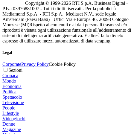
Copyright © 1999-
2026
RTI S.p.A. Business Digital -
P.Iva 03976881007 - Tutti i diritti riservati - Per la pubblicità
Mediamond S.p.A. - RTI S.p.A., Mediaset N.V., sede legale
Amsterdam (Paesi Bassi) - Uffici Viale Europa 46, 20093 Cologno
Monzese (MI)
Rispetto ai contenuti e ai dati personali trasmessi e/o
riprodotti è vietata ogni utilizzazione funzionale all’addestramento di
sistemi di intelligenza artificiale generativa. È altresì fatto divieto
espresso di utilizzare mezzi automatizzati di data scraping.
Legal
Corporate
Privacy Policy
Cookie Policy
Sezioni
Cronaca
Mondo
Economia
Politica
Spettacolo
Televisione
People
Lifestyle
Videogiochi
Donne
Magazine