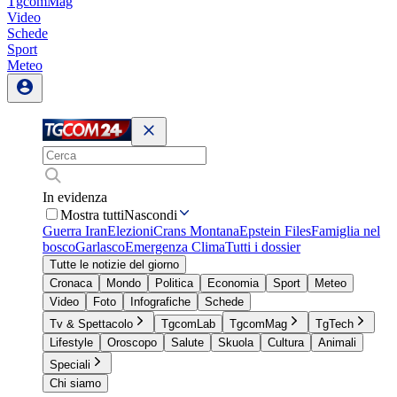
TgcomMag
Video
Schede
Sport
Meteo
In evidenza
Mostra tutti
Nascondi
Guerra Iran
Elezioni
Crans Montana
Epstein Files
Famiglia nel
bosco
Garlasco
Emergenza Clima
Tutti i dossier
Tutte le notizie del giorno
Cronaca
Mondo
Politica
Economia
Sport
Meteo
Video
Foto
Infografiche
Schede
Tv & Spettacolo
TgcomLab
TgcomMag
TgTech
Lifestyle
Oroscopo
Salute
Skuola
Cultura
Animali
Speciali
Chi siamo