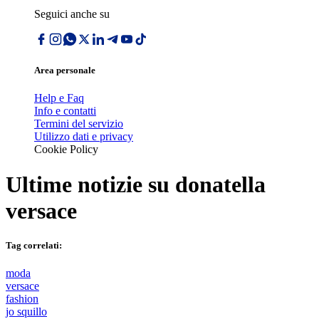
Seguici anche su
Area personale
Help e Faq
Info e contatti
Termini del servizio
Utilizzo dati e privacy
Cookie Policy
Ultime notizie su
donatella
versace
Tag correlati:
moda
versace
fashion
jo squillo