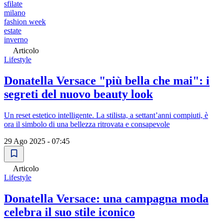
sfilate
milano
fashion week
estate
inverno
Articolo
Lifestyle
Donatella Versace "più bella che mai": i
segreti del nuovo beauty look
Un reset estetico intelligente. La stilista, a settant’anni compiuti, è
ora il simbolo di una bellezza ritrovata e consapevole
29 Ago 2025 - 07:45
Articolo
Lifestyle
Donatella Versace: una campagna moda
celebra il suo stile iconico