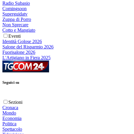
Radio Subasio
Comingsoon
Superguidatv
Zuppa di Porro
Non Sprecare
Cotto e Mangiato
Eventi
Identità Golose 2026
Salone del Risparmio 2026
Fuorisalone 2026
L'Artigiano in Fiera 2025
Seguici su
Sezioni
Cronaca
Mondo
Economia
Politica
Spettacolo