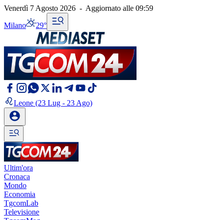
Venerdì 7 Agosto 2026
-
Aggiornato alle
09:59
Milano
29°
Leone
(23 Lug - 23 Ago)
Ultim'ora
Cronaca
Mondo
Economia
TgcomLab
Televisione