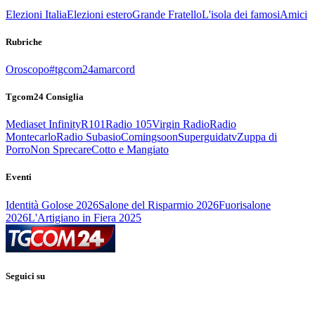
Elezioni Italia
Elezioni estero
Grande Fratello
L'isola dei famosi
Amici
Rubriche
Oroscopo
#tgcom24amarcord
Tgcom24 Consiglia
Mediaset Infinity
R101
Radio 105
Virgin Radio
Radio
Montecarlo
Radio Subasio
Comingsoon
Superguidatv
Zuppa di
Porro
Non Sprecare
Cotto e Mangiato
Eventi
Identità Golose 2026
Salone del Risparmio 2026
Fuorisalone
2026
L'Artigiano in Fiera 2025
Seguici su