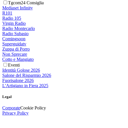
Tgcom24 Consiglia
Mediaset Infinity
R101
Radio 105
Virgin Radio
Radio Montecarlo
Radio Subasio
Comingsoon
Superguidatv
Zuppa di Porro
Non Sprecare
Cotto e Mangiato
Eventi
Identità Golose 2026
Salone del Risparmio 2026
Fuorisalone 2026
L'Artigiano in Fiera 2025
Legal
Corporate
Cookie Policy
Privacy Policy