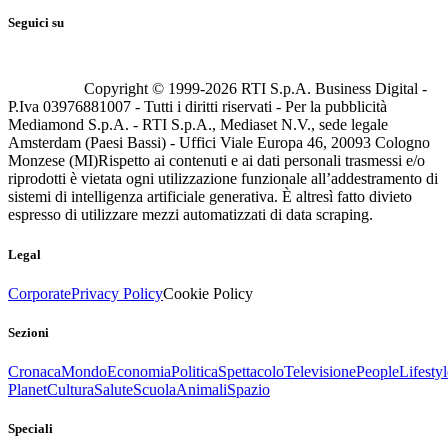
Seguici su
Copyright © 1999-
2026
RTI S.p.A. Business Digital -
P.Iva 03976881007 - Tutti i diritti riservati - Per la pubblicità
Mediamond S.p.A. - RTI S.p.A., Mediaset N.V., sede legale
Amsterdam (Paesi Bassi) - Uffici Viale Europa 46, 20093 Cologno
Monzese (MI)
Rispetto ai contenuti e ai dati personali trasmessi e/o
riprodotti è vietata ogni utilizzazione funzionale all’addestramento di
sistemi di intelligenza artificiale generativa. È altresì fatto divieto
espresso di utilizzare mezzi automatizzati di data scraping.
Legal
Corporate
Privacy Policy
Cookie Policy
Sezioni
Cronaca
Mondo
Economia
Politica
Spettacolo
Televisione
People
Lifestyl
Planet
Cultura
Salute
Scuola
Animali
Spazio
Speciali