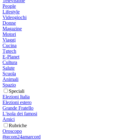
Televisione
People
Lifestyle
Videogiochi
Donne
Magazine
Motori
Viaggi
Cucina
Tgtech
E-Planet
Cultura
Salute
Scuola
Animali
Spazio
Speciali
Elezioni Italia
Elezioni estero
Grande Fratello
L'isola dei famosi
Amici
Rubriche
Oroscopo
#tgcom24amarcord