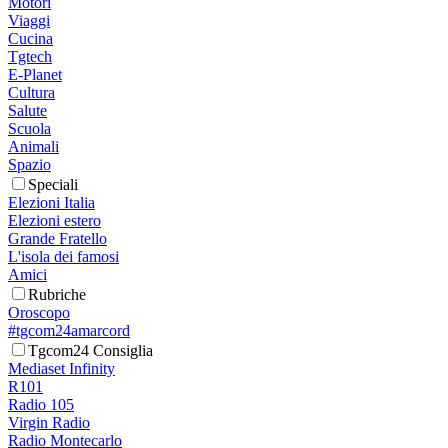
Motori
Viaggi
Cucina
Tgtech
E-Planet
Cultura
Salute
Scuola
Animali
Spazio
Speciali
Elezioni Italia
Elezioni estero
Grande Fratello
L'isola dei famosi
Amici
Rubriche
Oroscopo
#tgcom24amarcord
Tgcom24 Consiglia
Mediaset Infinity
R101
Radio 105
Virgin Radio
Radio Montecarlo