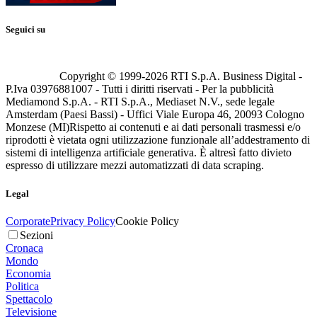
Seguici su
Copyright © 1999-
2026
RTI S.p.A. Business Digital -
P.Iva 03976881007 - Tutti i diritti riservati - Per la pubblicità
Mediamond S.p.A. - RTI S.p.A., Mediaset N.V., sede legale
Amsterdam (Paesi Bassi) - Uffici Viale Europa 46, 20093 Cologno
Monzese (MI)
Rispetto ai contenuti e ai dati personali trasmessi e/o
riprodotti è vietata ogni utilizzazione funzionale all’addestramento di
sistemi di intelligenza artificiale generativa. È altresì fatto divieto
espresso di utilizzare mezzi automatizzati di data scraping.
Legal
Corporate
Privacy Policy
Cookie Policy
Sezioni
Cronaca
Mondo
Economia
Politica
Spettacolo
Televisione