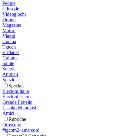
People
Lifestyle
Videogiochi
Donne
Magazine
Motori
Viaggi
Cucina
Tgtech
E-Planet
Cultura
Salute
Scuola
Animali
Spazio
Speciali
Elezioni Italia
Elezioni estero
Grande Fratello
L'isola dei famosi
Amici
Rubriche
Oroscopo
#tgcom24amarcord