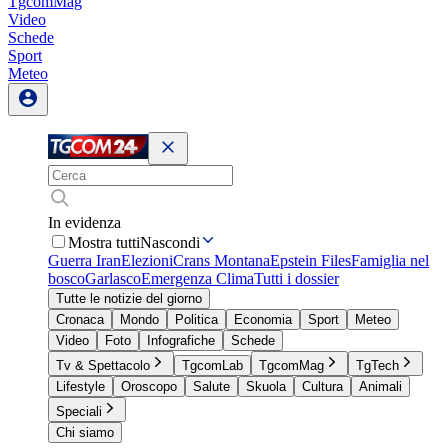
TgcomMag
Video
Schede
Sport
Meteo
In evidenza
Mostra tutti
Nascondi
Guerra Iran
Elezioni
Crans Montana
Epstein Files
Famiglia nel
bosco
Garlasco
Emergenza Clima
Tutti i dossier
Tutte le notizie del giorno
Cronaca
Mondo
Politica
Economia
Sport
Meteo
Video
Foto
Infografiche
Schede
Tv & Spettacolo
TgcomLab
TgcomMag
TgTech
Lifestyle
Oroscopo
Salute
Skuola
Cultura
Animali
Speciali
Chi siamo