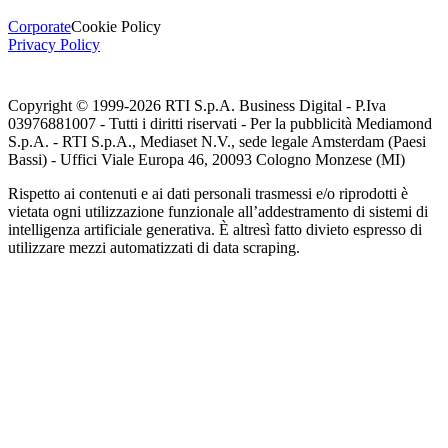
Corporate
Cookie Policy
Privacy Policy
Copyright © 1999-
2026
RTI S.p.A. Business Digital - P.Iva
03976881007 - Tutti i diritti riservati - Per la pubblicità Mediamond
S.p.A. - RTI S.p.A., Mediaset N.V., sede legale Amsterdam (Paesi
Bassi) - Uffici Viale Europa 46, 20093 Cologno Monzese (MI)
Rispetto ai contenuti e ai dati personali trasmessi e/o riprodotti è
vietata ogni utilizzazione funzionale all’addestramento di sistemi di
intelligenza artificiale generativa. È altresì fatto divieto espresso di
utilizzare mezzi automatizzati di data scraping.