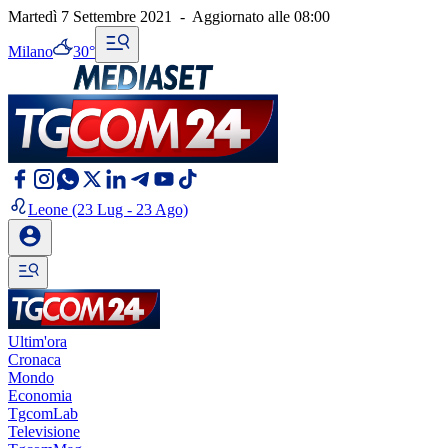
Martedì 7 Settembre 2021
-
Aggiornato alle
08:00
Milano
30°
Leone
(23 Lug - 23 Ago)
Ultim'ora
Cronaca
Mondo
Economia
TgcomLab
Televisione