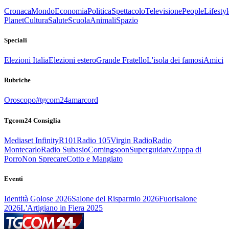
Cronaca
Mondo
Economia
Politica
Spettacolo
Televisione
People
Lifestyl
Planet
Cultura
Salute
Scuola
Animali
Spazio
Speciali
Elezioni Italia
Elezioni estero
Grande Fratello
L'isola dei famosi
Amici
Rubriche
Oroscopo
#tgcom24amarcord
Tgcom24 Consiglia
Mediaset Infinity
R101
Radio 105
Virgin Radio
Radio
Montecarlo
Radio Subasio
Comingsoon
Superguidatv
Zuppa di
Porro
Non Sprecare
Cotto e Mangiato
Eventi
Identità Golose 2026
Salone del Risparmio 2026
Fuorisalone
2026
L'Artigiano in Fiera 2025