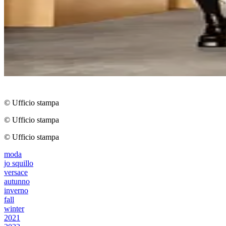
© Ufficio stampa
© Ufficio stampa
© Ufficio stampa
moda
jo squillo
versace
autunno
inverno
fall
winter
2021