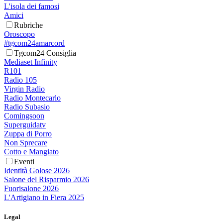
L'isola dei famosi
Amici
Rubriche
Oroscopo
#tgcom24amarcord
Tgcom24 Consiglia
Mediaset Infinity
R101
Radio 105
Virgin Radio
Radio Montecarlo
Radio Subasio
Comingsoon
Superguidatv
Zuppa di Porro
Non Sprecare
Cotto e Mangiato
Eventi
Identità Golose 2026
Salone del Risparmio 2026
Fuorisalone 2026
L'Artigiano in Fiera 2025
Legal