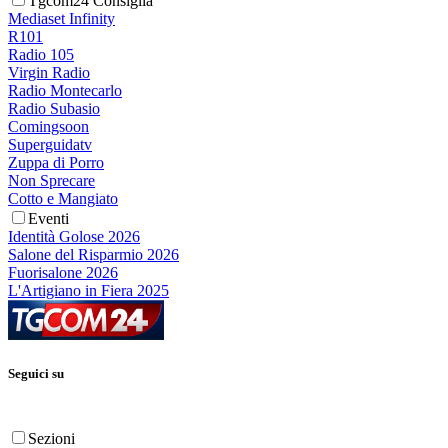
Tgcom24 Consiglia
Mediaset Infinity
R101
Radio 105
Virgin Radio
Radio Montecarlo
Radio Subasio
Comingsoon
Superguidatv
Zuppa di Porro
Non Sprecare
Cotto e Mangiato
Eventi
Identità Golose 2026
Salone del Risparmio 2026
Fuorisalone 2026
L'Artigiano in Fiera 2025
Seguici su
Sezioni