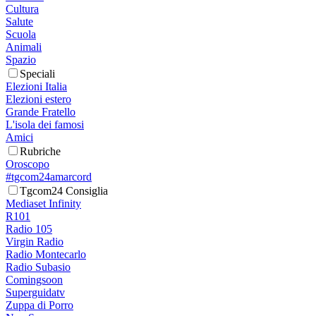
Cultura
Salute
Scuola
Animali
Spazio
Speciali
Elezioni Italia
Elezioni estero
Grande Fratello
L'isola dei famosi
Amici
Rubriche
Oroscopo
#tgcom24amarcord
Tgcom24 Consiglia
Mediaset Infinity
R101
Radio 105
Virgin Radio
Radio Montecarlo
Radio Subasio
Comingsoon
Superguidatv
Zuppa di Porro