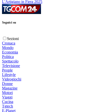
L'Artigiano in Fiera 2025
Seguici su
Sezioni
Cronaca
Mondo
Economia
Politica
Spettacolo
Televisione
People
Lifestyle
Videogiochi
Donne
Magazine
Motori
Viaggi
Cucina
Tgtech
E-Planet