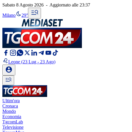
Sabato 8 Agosto 2026
-
Aggiornato alle
23:37
Milano
29°
Leone
(23 Lug - 23 Ago)
Ultim'ora
Cronaca
Mondo
Economia
TgcomLab
Televisione