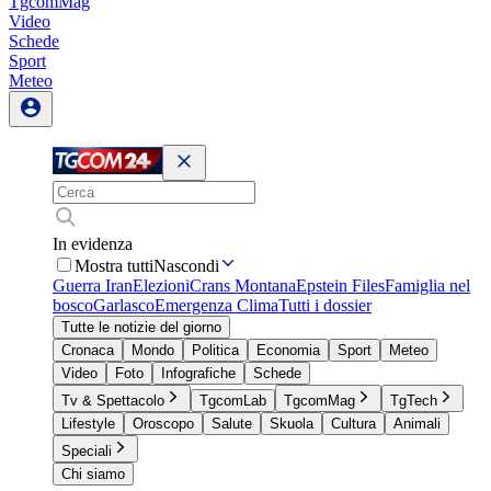
TgcomMag
Video
Schede
Sport
Meteo
In evidenza
Mostra tutti
Nascondi
Guerra Iran
Elezioni
Crans Montana
Epstein Files
Famiglia nel
bosco
Garlasco
Emergenza Clima
Tutti i dossier
Tutte le notizie del giorno
Cronaca
Mondo
Politica
Economia
Sport
Meteo
Video
Foto
Infografiche
Schede
Tv & Spettacolo
TgcomLab
TgcomMag
TgTech
Lifestyle
Oroscopo
Salute
Skuola
Cultura
Animali
Speciali
Chi siamo