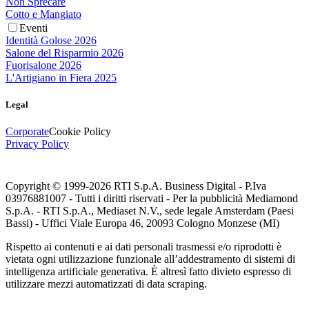
Non Sprecare
Cotto e Mangiato
Eventi
Identità Golose 2026
Salone del Risparmio 2026
Fuorisalone 2026
L'Artigiano in Fiera 2025
Legal
Corporate
Cookie Policy
Privacy Policy
Copyright © 1999-
2026
RTI S.p.A. Business Digital - P.Iva
03976881007 - Tutti i diritti riservati - Per la pubblicità Mediamond
S.p.A. - RTI S.p.A., Mediaset N.V., sede legale Amsterdam (Paesi
Bassi) - Uffici Viale Europa 46, 20093 Cologno Monzese (MI)
Rispetto ai contenuti e ai dati personali trasmessi e/o riprodotti è
vietata ogni utilizzazione funzionale all’addestramento di sistemi di
intelligenza artificiale generativa. È altresì fatto divieto espresso di
utilizzare mezzi automatizzati di data scraping.