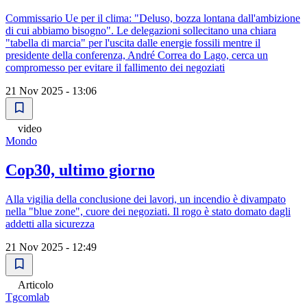
Commissario Ue per il clima: "Deluso, bozza lontana dall'ambizione
di cui abbiamo bisogno". Le delegazioni sollecitano una chiara
"tabella di marcia" per l'uscita dalle energie fossili mentre il
presidente della conferenza, André Correa do Lago, cerca un
compromesso per evitare il fallimento dei negoziati
21 Nov 2025 - 13:06
video
Mondo
Cop30, ultimo giorno
Alla vigilia della conclusione dei lavori, un incendio è divampato
nella "blue zone", cuore dei negoziati. Il rogo è stato domato dagli
addetti alla sicurezza
21 Nov 2025 - 12:49
Articolo
Tgcomlab