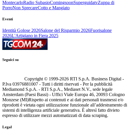
Montecarlo
Radio Subasio
Comingsoon
Superguidatv
Zuppa di
Porro
Non Sprecare
Cotto e Mangiato
Eventi
Identità Golose 2026
Salone del Risparmio 2026
Fuorisalone
2026
L'Artigiano in Fiera 2025
Seguici su
Copyright © 1999-
2026
RTI S.p.A. Business Digital -
P.Iva 03976881007 - Tutti i diritti riservati - Per la pubblicità
Mediamond S.p.A. - RTI S.p.A., Mediaset N.V., sede legale
Amsterdam (Paesi Bassi) - Uffici Viale Europa 46, 20093 Cologno
Monzese (MI)
Rispetto ai contenuti e ai dati personali trasmessi e/o
riprodotti è vietata ogni utilizzazione funzionale all’addestramento di
sistemi di intelligenza artificiale generativa. È altresì fatto divieto
espresso di utilizzare mezzi automatizzati di data scraping.
Legal