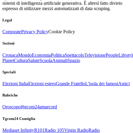
sistemi di intelligenza artificiale generativa. È altresì fatto divieto
espresso di utilizzare mezzi automatizzati di data scraping.
Legal
Corporate
Privacy Policy
Cookie Policy
Sezioni
Cronaca
Mondo
Economia
Politica
Spettacolo
Televisione
People
Lifestyl
Planet
Cultura
Salute
Scuola
Animali
Spazio
Speciali
Elezioni Italia
Elezioni estero
Grande Fratello
L'isola dei famosi
Amici
Rubriche
Oroscopo
#tgcom24amarcord
Tgcom24 Consiglia
Mediaset Infinity
R101
Radio 105
Virgin Radio
Radio