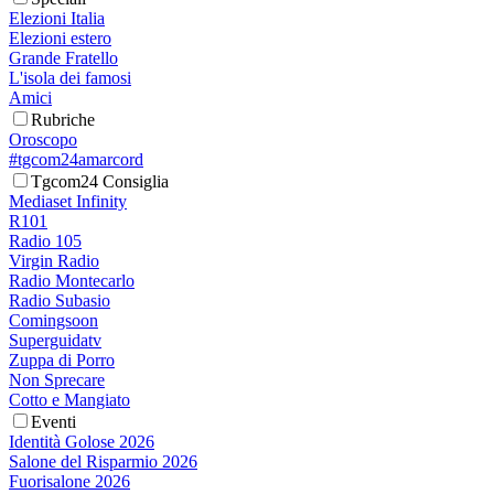
Elezioni Italia
Elezioni estero
Grande Fratello
L'isola dei famosi
Amici
Rubriche
Oroscopo
#tgcom24amarcord
Tgcom24 Consiglia
Mediaset Infinity
R101
Radio 105
Virgin Radio
Radio Montecarlo
Radio Subasio
Comingsoon
Superguidatv
Zuppa di Porro
Non Sprecare
Cotto e Mangiato
Eventi
Identità Golose 2026
Salone del Risparmio 2026
Fuorisalone 2026