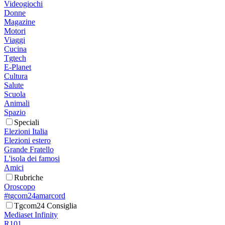
Videogiochi
Donne
Magazine
Motori
Viaggi
Cucina
Tgtech
E-Planet
Cultura
Salute
Scuola
Animali
Spazio
Speciali
Elezioni Italia
Elezioni estero
Grande Fratello
L'isola dei famosi
Amici
Rubriche
Oroscopo
#tgcom24amarcord
Tgcom24 Consiglia
Mediaset Infinity
R101