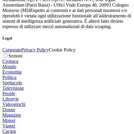
Amsterdam (Paesi Bassi) - Uffici Viale Europa 46, 20093 Cologno
Monzese (MI)
Rispetto ai contenuti e ai dati personali trasmessi e/o
riprodotti è vietata ogni utilizzazione funzionale all’addestramento di
sistemi di intelligenza artificiale generativa. È altresì fatto divieto
espresso di utilizzare mezzi automatizzati di data scraping.
Legal
Corporate
Privacy Policy
Cookie Policy
Sezioni
Cronaca
Mondo
Economia
Politica
Spettacolo
Televisione
People
Lifestyle
Videogiochi
Donne
Magazine
Motori
Viaggi
Cucina