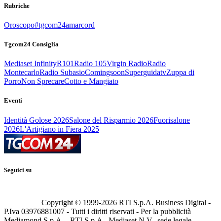
Rubriche
Oroscopo
#tgcom24amarcord
Tgcom24 Consiglia
Mediaset Infinity
R101
Radio 105
Virgin Radio
Radio
Montecarlo
Radio Subasio
Comingsoon
Superguidatv
Zuppa di
Porro
Non Sprecare
Cotto e Mangiato
Eventi
Identità Golose 2026
Salone del Risparmio 2026
Fuorisalone
2026
L'Artigiano in Fiera 2025
Seguici su
Copyright © 1999-
2026
RTI S.p.A. Business Digital -
P.Iva 03976881007 - Tutti i diritti riservati - Per la pubblicità
Mediamond S.p.A. - RTI S.p.A., Mediaset N.V., sede legale