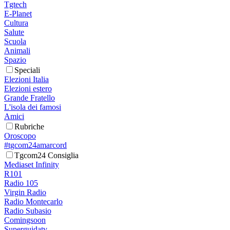
Tgtech
E-Planet
Cultura
Salute
Scuola
Animali
Spazio
Speciali
Elezioni Italia
Elezioni estero
Grande Fratello
L'isola dei famosi
Amici
Rubriche
Oroscopo
#tgcom24amarcord
Tgcom24 Consiglia
Mediaset Infinity
R101
Radio 105
Virgin Radio
Radio Montecarlo
Radio Subasio
Comingsoon
Superguidatv