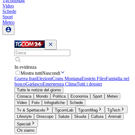
TgcomMag
Video
Schede
Sport
Meteo
In evidenza
Mostra tutti
Nascondi
Guerra Iran
Elezioni
Crans Montana
Epstein Files
Famiglia nel
bosco
Garlasco
Emergenza Clima
Tutti i dossier
Tutte le notizie del giorno
Cronaca
Mondo
Politica
Economia
Sport
Meteo
Video
Foto
Infografiche
Schede
Tv & Spettacolo
TgcomLab
TgcomMag
TgTech
Lifestyle
Oroscopo
Salute
Skuola
Cultura
Animali
Speciali
Chi siamo