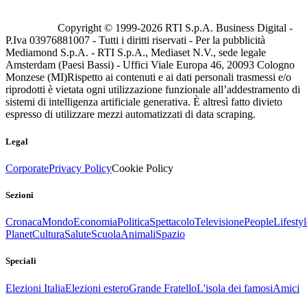
Copyright © 1999-
2026
RTI S.p.A. Business Digital -
P.Iva 03976881007 - Tutti i diritti riservati - Per la pubblicità
Mediamond S.p.A. - RTI S.p.A., Mediaset N.V., sede legale
Amsterdam (Paesi Bassi) - Uffici Viale Europa 46, 20093 Cologno
Monzese (MI)
Rispetto ai contenuti e ai dati personali trasmessi e/o
riprodotti è vietata ogni utilizzazione funzionale all’addestramento di
sistemi di intelligenza artificiale generativa. È altresì fatto divieto
espresso di utilizzare mezzi automatizzati di data scraping.
Legal
Corporate
Privacy Policy
Cookie Policy
Sezioni
Cronaca
Mondo
Economia
Politica
Spettacolo
Televisione
People
Lifestyl
Planet
Cultura
Salute
Scuola
Animali
Spazio
Speciali
Elezioni Italia
Elezioni estero
Grande Fratello
L'isola dei famosi
Amici