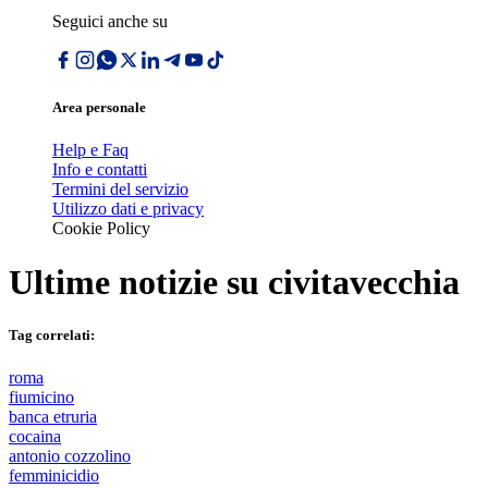
Seguici anche su
Area personale
Help e Faq
Info e contatti
Termini del servizio
Utilizzo dati e privacy
Cookie Policy
Ultime notizie su
civitavecchia
Tag correlati:
roma
fiumicino
banca etruria
cocaina
antonio cozzolino
femminicidio