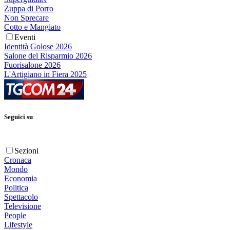
Zuppa di Porro
Non Sprecare
Cotto e Mangiato
Eventi
Identità Golose 2026
Salone del Risparmio 2026
Fuorisalone 2026
L'Artigiano in Fiera 2025
Seguici su
Sezioni
Cronaca
Mondo
Economia
Politica
Spettacolo
Televisione
People
Lifestyle