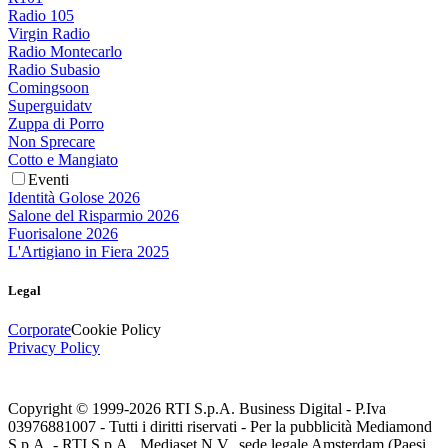
Radio 105
Virgin Radio
Radio Montecarlo
Radio Subasio
Comingsoon
Superguidatv
Zuppa di Porro
Non Sprecare
Cotto e Mangiato
Eventi
Identità Golose 2026
Salone del Risparmio 2026
Fuorisalone 2026
L'Artigiano in Fiera 2025
Legal
Corporate
Cookie Policy
Privacy Policy
Copyright © 1999-
2026
RTI S.p.A. Business Digital - P.Iva
03976881007 - Tutti i diritti riservati - Per la pubblicità Mediamond
S.p.A. - RTI S.p.A., Mediaset N.V., sede legale Amsterdam (Paesi