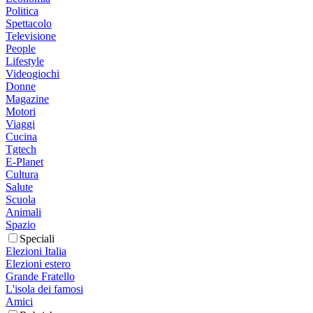
Politica
Spettacolo
Televisione
People
Lifestyle
Videogiochi
Donne
Magazine
Motori
Viaggi
Cucina
Tgtech
E-Planet
Cultura
Salute
Scuola
Animali
Spazio
Speciali
Elezioni Italia
Elezioni estero
Grande Fratello
L'isola dei famosi
Amici