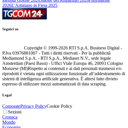
Identità Golose 2026
Salone del Risparmio 2026
Fuorisalone
2026
L'Artigiano in Fiera 2025
Seguici su
Copyright © 1999-
2026
RTI S.p.A. Business Digital -
P.Iva 03976881007 - Tutti i diritti riservati - Per la pubblicità
Mediamond S.p.A. - RTI S.p.A., Mediaset N.V., sede legale
Amsterdam (Paesi Bassi) - Uffici Viale Europa 46, 20093 Cologno
Monzese (MI)
Rispetto ai contenuti e ai dati personali trasmessi e/o
riprodotti è vietata ogni utilizzazione funzionale all’addestramento di
sistemi di intelligenza artificiale generativa. È altresì fatto divieto
espresso di utilizzare mezzi automatizzati di data scraping.
Legal
Corporate
Privacy Policy
Cookie Policy
Sezioni
Cronaca
Mondo
Economia