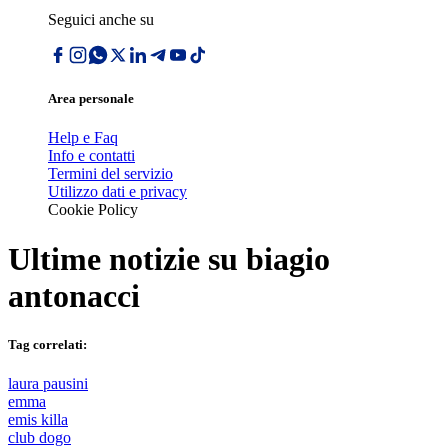
Seguici anche su
Area personale
Help e Faq
Info e contatti
Termini del servizio
Utilizzo dati e privacy
Cookie Policy
Ultime notizie su
biagio
antonacci
Tag correlati:
laura pausini
emma
emis killa
club dogo