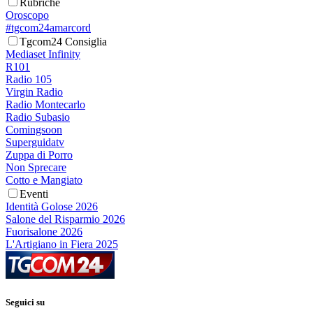
Rubriche
Oroscopo
#tgcom24amarcord
Tgcom24 Consiglia
Mediaset Infinity
R101
Radio 105
Virgin Radio
Radio Montecarlo
Radio Subasio
Comingsoon
Superguidatv
Zuppa di Porro
Non Sprecare
Cotto e Mangiato
Eventi
Identità Golose 2026
Salone del Risparmio 2026
Fuorisalone 2026
L'Artigiano in Fiera 2025
Seguici su