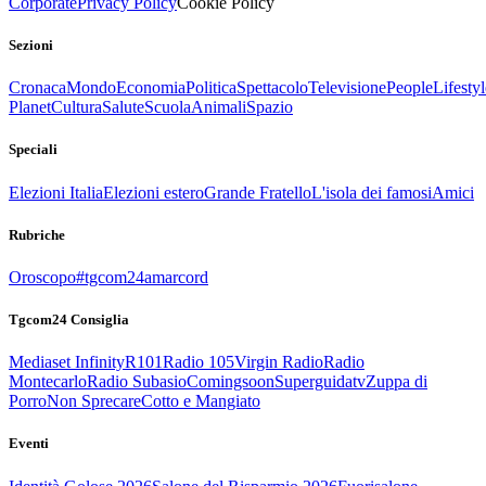
Corporate
Privacy Policy
Cookie Policy
Sezioni
Cronaca
Mondo
Economia
Politica
Spettacolo
Televisione
People
Lifestyl
Planet
Cultura
Salute
Scuola
Animali
Spazio
Speciali
Elezioni Italia
Elezioni estero
Grande Fratello
L'isola dei famosi
Amici
Rubriche
Oroscopo
#tgcom24amarcord
Tgcom24 Consiglia
Mediaset Infinity
R101
Radio 105
Virgin Radio
Radio
Montecarlo
Radio Subasio
Comingsoon
Superguidatv
Zuppa di
Porro
Non Sprecare
Cotto e Mangiato
Eventi