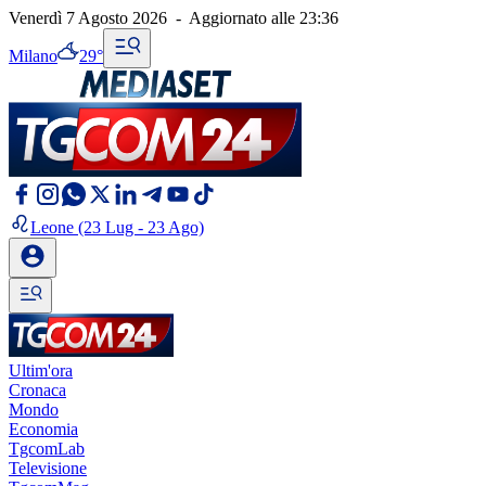
Venerdì 7 Agosto 2026
-
Aggiornato alle
23:36
Milano
29°
Leone
(23 Lug - 23 Ago)
Ultim'ora
Cronaca
Mondo
Economia
TgcomLab
Televisione