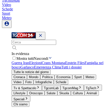
TgcomMag
Video
Schede
Sport
Meteo
In evidenza
Mostra tutti
Nascondi
Guerra Iran
Elezioni
Crans Montana
Epstein Files
Famiglia nel
bosco
Garlasco
Emergenza Clima
Tutti i dossier
Tutte le notizie del giorno
Cronaca
Mondo
Politica
Economia
Sport
Meteo
Video
Foto
Infografiche
Schede
Tv & Spettacolo
TgcomLab
TgcomMag
TgTech
Lifestyle
Oroscopo
Salute
Skuola
Cultura
Animali
Speciali
Chi siamo