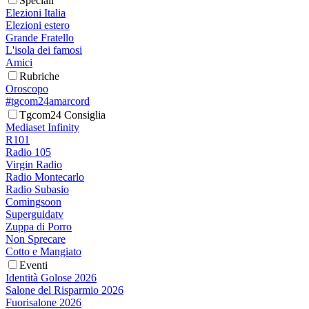
Speciali
Elezioni Italia
Elezioni estero
Grande Fratello
L'isola dei famosi
Amici
Rubriche
Oroscopo
#tgcom24amarcord
Tgcom24 Consiglia
Mediaset Infinity
R101
Radio 105
Virgin Radio
Radio Montecarlo
Radio Subasio
Comingsoon
Superguidatv
Zuppa di Porro
Non Sprecare
Cotto e Mangiato
Eventi
Identità Golose 2026
Salone del Risparmio 2026
Fuorisalone 2026