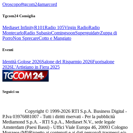
Oroscopo
#tgcom24amarcord
Tgcom24 Consiglia
Mediaset Infinity
R101
Radio 105
Virgin Radio
Radio
Montecarlo
Radio Subasio
Comingsoon
Superguidatv
Zuppa di
Porro
Non Sprecare
Cotto e Mangiato
Eventi
Identità Golose 2026
Salone del Risparmio 2026
Fuorisalone
2026
L'Artigiano in Fiera 2025
Seguici su
Copyright © 1999-
2026
RTI S.p.A. Business Digital -
P.Iva 03976881007 - Tutti i diritti riservati - Per la pubblicità
Mediamond S.p.A. - RTI S.p.A., Mediaset N.V., sede legale
Amsterdam (Paesi Bassi) - Uffici Viale Europa 46, 20093 Cologno
Monzese (MI)
Rispetto ai contenuti e ai dati personali trasmessi e/o