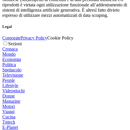
riprodotti è vietata ogni utilizzazione funzionale all’addestramento di
sistemi di intelligenza artificiale generativa. È altresì fatto divieto
espresso di utilizzare mezzi automatizzati di data scraping.
Legal
Corporate
Privacy Policy
Cookie Policy
Sezioni
Cronaca
Mondo
Economia
Politica
Spettacolo
Televisione
People
Lifestyle
Videogiochi
Donne
Magazine
Motori
Viaggi
Cucina
Tgtech
E-Planet