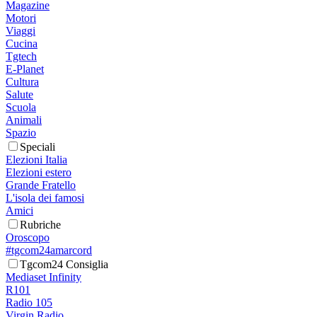
Magazine
Motori
Viaggi
Cucina
Tgtech
E-Planet
Cultura
Salute
Scuola
Animali
Spazio
Speciali
Elezioni Italia
Elezioni estero
Grande Fratello
L'isola dei famosi
Amici
Rubriche
Oroscopo
#tgcom24amarcord
Tgcom24 Consiglia
Mediaset Infinity
R101
Radio 105
Virgin Radio