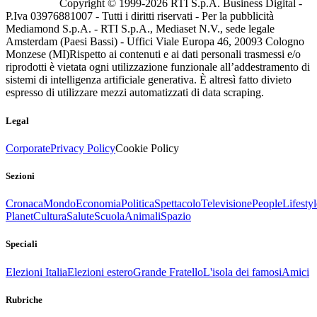
Copyright © 1999-
2026
RTI S.p.A. Business Digital -
P.Iva 03976881007 - Tutti i diritti riservati - Per la pubblicità
Mediamond S.p.A. - RTI S.p.A., Mediaset N.V., sede legale
Amsterdam (Paesi Bassi) - Uffici Viale Europa 46, 20093 Cologno
Monzese (MI)
Rispetto ai contenuti e ai dati personali trasmessi e/o
riprodotti è vietata ogni utilizzazione funzionale all’addestramento di
sistemi di intelligenza artificiale generativa. È altresì fatto divieto
espresso di utilizzare mezzi automatizzati di data scraping.
Legal
Corporate
Privacy Policy
Cookie Policy
Sezioni
Cronaca
Mondo
Economia
Politica
Spettacolo
Televisione
People
Lifestyl
Planet
Cultura
Salute
Scuola
Animali
Spazio
Speciali
Elezioni Italia
Elezioni estero
Grande Fratello
L'isola dei famosi
Amici
Rubriche