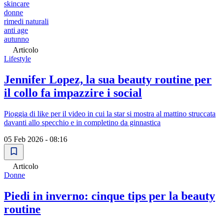
skincare
donne
rimedi naturali
anti age
autunno
Articolo
Lifestyle
Jennifer Lopez, la sua beauty routine per
il collo fa impazzire i social
Pioggia di like per il video in cui la star si mostra al mattino struccata
davanti allo specchio e in completino da ginnastica
05 Feb 2026 - 08:16
Articolo
Donne
Piedi in inverno: cinque tips per la beauty
routine