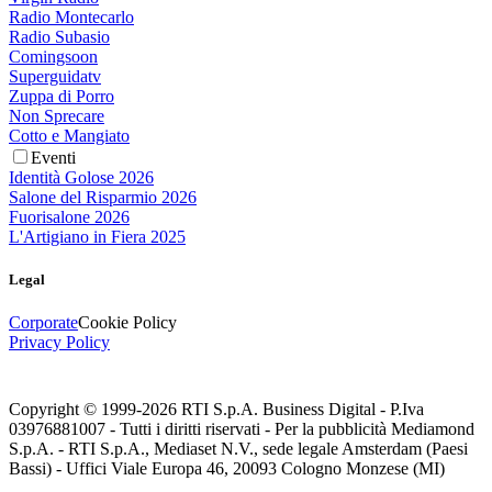
Radio Montecarlo
Radio Subasio
Comingsoon
Superguidatv
Zuppa di Porro
Non Sprecare
Cotto e Mangiato
Eventi
Identità Golose 2026
Salone del Risparmio 2026
Fuorisalone 2026
L'Artigiano in Fiera 2025
Legal
Corporate
Cookie Policy
Privacy Policy
Copyright © 1999-
2026
RTI S.p.A. Business Digital - P.Iva
03976881007 - Tutti i diritti riservati - Per la pubblicità Mediamond
S.p.A. - RTI S.p.A., Mediaset N.V., sede legale Amsterdam (Paesi
Bassi) - Uffici Viale Europa 46, 20093 Cologno Monzese (MI)