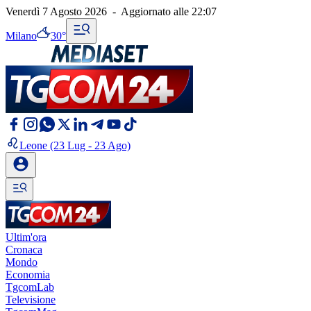
Venerdì 7 Agosto 2026
-
Aggiornato alle
22:07
Milano
30°
Leone
(23 Lug - 23 Ago)
Ultim'ora
Cronaca
Mondo
Economia
TgcomLab
Televisione