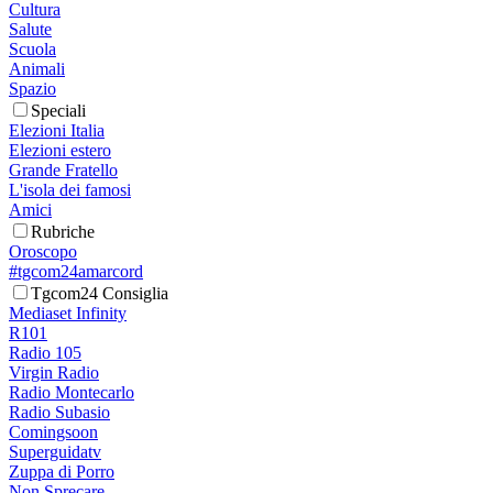
Cultura
Salute
Scuola
Animali
Spazio
Speciali
Elezioni Italia
Elezioni estero
Grande Fratello
L'isola dei famosi
Amici
Rubriche
Oroscopo
#tgcom24amarcord
Tgcom24 Consiglia
Mediaset Infinity
R101
Radio 105
Virgin Radio
Radio Montecarlo
Radio Subasio
Comingsoon
Superguidatv
Zuppa di Porro
Non Sprecare