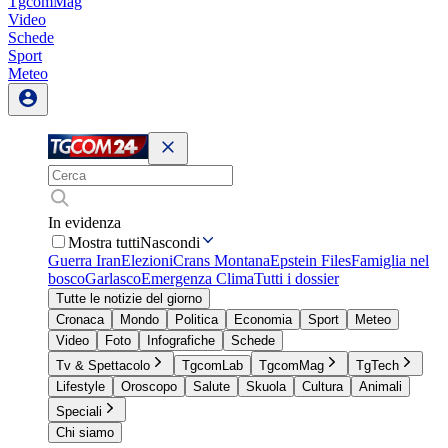
TgcomMag
Video
Schede
Sport
Meteo
In evidenza
Mostra tutti
Nascondi
Guerra Iran
Elezioni
Crans Montana
Epstein Files
Famiglia nel
bosco
Garlasco
Emergenza Clima
Tutti i dossier
Tutte le notizie del giorno
Cronaca
Mondo
Politica
Economia
Sport
Meteo
Video
Foto
Infografiche
Schede
Tv & Spettacolo
TgcomLab
TgcomMag
TgTech
Lifestyle
Oroscopo
Salute
Skuola
Cultura
Animali
Speciali
Chi siamo