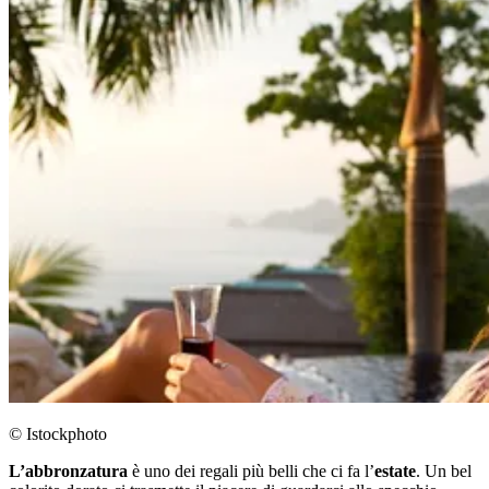
© Istockphoto
L’abbronzatura
è uno dei regali più belli che ci fa l’
estate
. Un bel