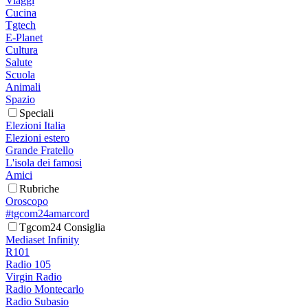
Viaggi
Cucina
Tgtech
E-Planet
Cultura
Salute
Scuola
Animali
Spazio
Speciali
Elezioni Italia
Elezioni estero
Grande Fratello
L'isola dei famosi
Amici
Rubriche
Oroscopo
#tgcom24amarcord
Tgcom24 Consiglia
Mediaset Infinity
R101
Radio 105
Virgin Radio
Radio Montecarlo
Radio Subasio