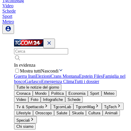
TgcomMag
Video
Schede
Sport
Meteo
In evidenza
Mostra tutti
Nascondi
Guerra Iran
Elezioni
Crans Montana
Epstein Files
Famiglia nel
bosco
Garlasco
Emergenza Clima
Tutti i dossier
Tutte le notizie del giorno
Cronaca
Mondo
Politica
Economia
Sport
Meteo
Video
Foto
Infografiche
Schede
Tv & Spettacolo
TgcomLab
TgcomMag
TgTech
Lifestyle
Oroscopo
Salute
Skuola
Cultura
Animali
Speciali
Chi siamo