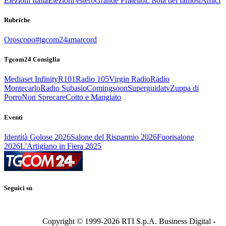
Elezioni Italia
Elezioni estero
Grande Fratello
L'isola dei famosi
Amici
Rubriche
Oroscopo
#tgcom24amarcord
Tgcom24 Consiglia
Mediaset Infinity
R101
Radio 105
Virgin Radio
Radio
Montecarlo
Radio Subasio
Comingsoon
Superguidatv
Zuppa di
Porro
Non Sprecare
Cotto e Mangiato
Eventi
Identità Golose 2026
Salone del Risparmio 2026
Fuorisalone
2026
L'Artigiano in Fiera 2025
Seguici su
Copyright © 1999-
2026
RTI S.p.A. Business Digital -