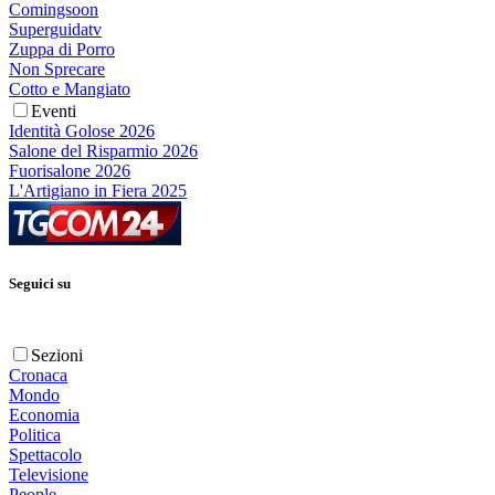
Comingsoon
Superguidatv
Zuppa di Porro
Non Sprecare
Cotto e Mangiato
Eventi
Identità Golose 2026
Salone del Risparmio 2026
Fuorisalone 2026
L'Artigiano in Fiera 2025
Seguici su
Sezioni
Cronaca
Mondo
Economia
Politica
Spettacolo
Televisione
People