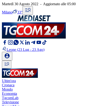
Martedì 30 Agosto 2022
-
Aggiornato alle
05:00
Milano
33°
Leone
(23 Lug - 23 Ago)
Ultim'ora
Cronaca
Mondo
Economia
TgcomLab
Televisione