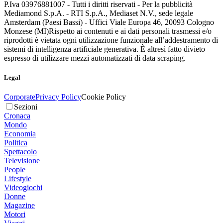
P.Iva 03976881007 - Tutti i diritti riservati - Per la pubblicità
Mediamond S.p.A. - RTI S.p.A., Mediaset N.V., sede legale
Amsterdam (Paesi Bassi) - Uffici Viale Europa 46, 20093 Cologno
Monzese (MI)
Rispetto ai contenuti e ai dati personali trasmessi e/o
riprodotti è vietata ogni utilizzazione funzionale all’addestramento di
sistemi di intelligenza artificiale generativa. È altresì fatto divieto
espresso di utilizzare mezzi automatizzati di data scraping.
Legal
Corporate
Privacy Policy
Cookie Policy
Sezioni
Cronaca
Mondo
Economia
Politica
Spettacolo
Televisione
People
Lifestyle
Videogiochi
Donne
Magazine
Motori