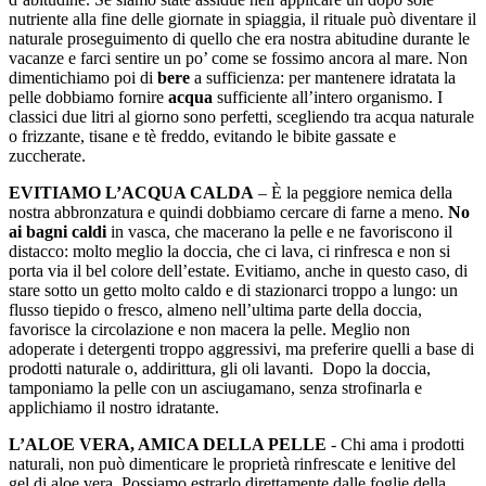
nutriente alla fine delle giornate in spiaggia, il rituale può diventare il
naturale proseguimento di quello che era nostra abitudine durante le
vacanze e farci sentire un po’ come se fossimo ancora al mare. Non
dimentichiamo poi di
bere
a sufficienza: per mantenere idratata la
pelle dobbiamo fornire
acqua
sufficiente all’intero organismo. I
classici due litri al giorno sono perfetti, scegliendo tra acqua naturale
o frizzante, tisane e tè freddo, evitando le bibite gassate e
zuccherate.
EVITIAMO L’ACQUA CALDA
– È la peggiore nemica della
nostra abbronzatura e quindi dobbiamo cercare di farne a meno.
No
ai bagni caldi
in vasca, che macerano la pelle e ne favoriscono il
distacco: molto meglio la doccia, che ci lava, ci rinfresca e non si
porta via il bel colore dell’estate. Evitiamo, anche in questo caso, di
stare sotto un getto molto caldo e di stazionarci troppo a lungo: un
flusso tiepido o fresco, almeno nell’ultima parte della doccia,
favorisce la circolazione e non macera la pelle. Meglio non
adoperate i detergenti troppo aggressivi, ma preferire quelli a base di
prodotti naturale o, addirittura, gli oli lavanti. Dopo la doccia,
tamponiamo la pelle con un asciugamano, senza strofinarla e
applichiamo il nostro idratante.
L’ALOE VERA, AMICA DELLA PELLE
- Chi ama i prodotti
naturali, non può dimenticare le proprietà rinfrescate e lenitive del
gel di aloe vera. Possiamo estrarlo direttamente dalle foglie della