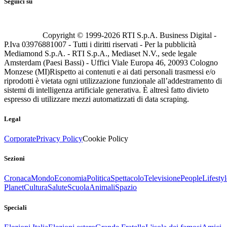
Seguici su
Copyright © 1999-
2026
RTI S.p.A. Business Digital -
P.Iva 03976881007 - Tutti i diritti riservati - Per la pubblicità
Mediamond S.p.A. - RTI S.p.A., Mediaset N.V., sede legale
Amsterdam (Paesi Bassi) - Uffici Viale Europa 46, 20093 Cologno
Monzese (MI)
Rispetto ai contenuti e ai dati personali trasmessi e/o
riprodotti è vietata ogni utilizzazione funzionale all’addestramento di
sistemi di intelligenza artificiale generativa. È altresì fatto divieto
espresso di utilizzare mezzi automatizzati di data scraping.
Legal
Corporate
Privacy Policy
Cookie Policy
Sezioni
Cronaca
Mondo
Economia
Politica
Spettacolo
Televisione
People
Lifestyl
Planet
Cultura
Salute
Scuola
Animali
Spazio
Speciali