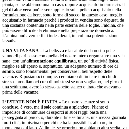
pianta, se ne abbiamo una in casa, oppure acquistarlo in farmacia. Il
gel di aloe vera
può essere applicato sulla pelle o acquistato nella
formulazione da bere, sotto forma di succo: in questo caso, meglio
acquistarlo in farmacia perché i prodotti in vendita sono depurati da
una sostanza contenuta nella parte esterna delle foglie, l’aloina, che
può essere difficile da eliminare nella preparazione domestica.
L’aloina può avere effetti indesiderati, tra cui una potente azione
lassativa.
UNA VITA SANA –
La bellezza e la salute della nostra pelle
vanno di pari passo con quella del nostro intero organismo: una vita
sana, con un
’alimentazione equilibrata
, un po’ di attività fisica,
meglio se all’aperto e, soprattutto, un adeguato numero di ore di
sonno
, sono fondamentali per conservare il bell’aspetto delle
vacanze. Riposiamoci dunque, cerchiamo di limitare i picchi di
stress e prendiamoci cura di noi stessi se non vogliamo, nel giro di
una settimana, avere lo stesso aspetto stanco e tirato che avevamo
prima delle vacanze.
L’ESTATE NON È FINITA –
Le nostre vacanze si sono
concluse, è vero, ma il
sole
continua a splendere. Niente ci
impedisce di continuare di esporci ai suoi raggi: basta una
passeggiata al parco, o, durante il fine settimana, una mezza giornata
fuori città, in piscina o per chi ne ha la possibilità, al mare, in
montagna o al lago. Al limite, se proprio non abbiamo altra scelta, va