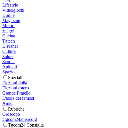
Lifestyle
Videogiochi
Donne
Magazine
Motori
Viaggi
Cucina
Tgtech
E-Planet
Cultura
Salute
Scuola
Animali
Spazio
Speciali
Elezioni Italia
Elezioni estero
Grande Fratello
L'isola dei famosi
Amici
Rubriche
Oroscopo
#tgcom24amarcord
Tgcom24 Consiglia