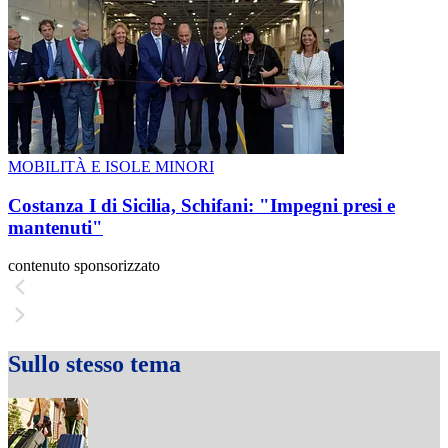
MOBILITÀ E ISOLE MINORI
Costanza I di Sicilia, Schifani: "Impegni presi e
mantenuti"
contenuto sponsorizzato
Sullo stesso tema