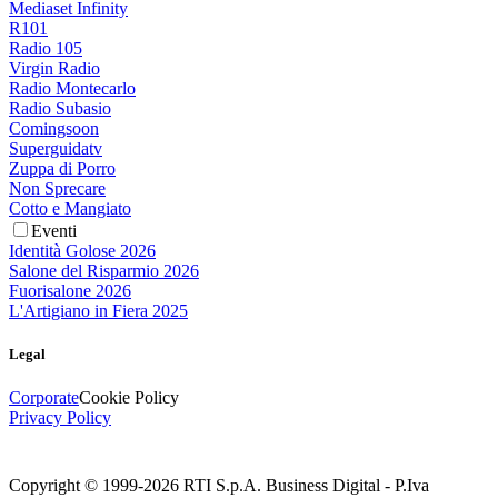
Mediaset Infinity
R101
Radio 105
Virgin Radio
Radio Montecarlo
Radio Subasio
Comingsoon
Superguidatv
Zuppa di Porro
Non Sprecare
Cotto e Mangiato
Eventi
Identità Golose 2026
Salone del Risparmio 2026
Fuorisalone 2026
L'Artigiano in Fiera 2025
Legal
Corporate
Cookie Policy
Privacy Policy
Copyright © 1999-
2026
RTI S.p.A. Business Digital - P.Iva