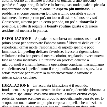
colorito dorato ci trasmette il piacere di guardarci allo specchio
perché ci fa apparire
più belle e in forma,
nasconde qualche piccola
imperfezione della pelle, ci dona un
aspetto più luminoso
. Il
problema è: come
conservarlo
il più a lungo possibile e come
trattenere, almeno per un po’, un tocco di estate sul nostro viso?
Conservare, almeno per un certo periodo, un po’ di
tintarella
è
possibile, a patto di seguire la
beauty routine giusta
e di essere
assidue
nel metterla in pratica.
ESFOLIAZIONE –
A qualcuno sembrerà un controsenso, ma il
primo passo per conservare l’abbronzatura è liberarsi delle cellule
superficiali ormai morte, responsabili di aspetto spento e poco
luminoso. Un
peeling delicato
favorisce, invece la rigenerazione
cellulare e ruba ben poco al nostro colorito, regalando invece nuova
luce al nostro incarnato. Utilizziamo on prodotti delicato a
microgranuli o ai sali minerali; a operazione conclusa, massaggiamo
con delicatezza la pelle di tutto il corpo, utilizzando una spazzola a
setole morbide per favorire la microcircolazione e favorire la
rigenerazione cellulare.
IDRATAZIONE
- Un’accurata idratazione è il secondo,
fondamentale step per mantenere in forma un’epidermide abbronzata
ed evitare spellature. Possiamo utilizzare la nostra
crema
corpo
preferita, oppure scegliere un prodotto appositamente pensato per lo
scopo, con una texture un po’ più corposa di quella che utilizziamo
d’abitudine. Se siamo state assidue nell’applicare un dopo sole