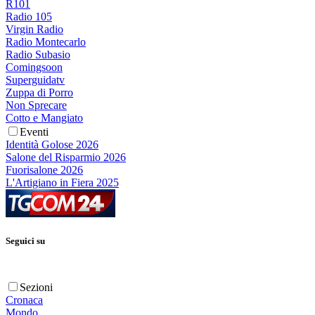
R101
Radio 105
Virgin Radio
Radio Montecarlo
Radio Subasio
Comingsoon
Superguidatv
Zuppa di Porro
Non Sprecare
Cotto e Mangiato
Eventi
Identità Golose 2026
Salone del Risparmio 2026
Fuorisalone 2026
L'Artigiano in Fiera 2025
Seguici su
Sezioni
Cronaca
Mondo