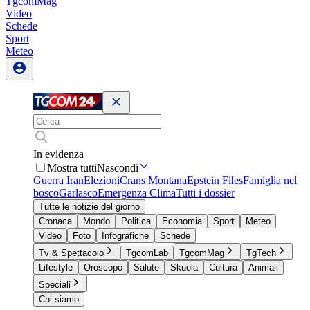
TgcomMag
Video
Schede
Sport
Meteo
In evidenza
Mostra tutti
Nascondi
Guerra Iran
Elezioni
Crans Montana
Epstein Files
Famiglia nel
bosco
Garlasco
Emergenza Clima
Tutti i dossier
Tutte le notizie del giorno
Cronaca
Mondo
Politica
Economia
Sport
Meteo
Video
Foto
Infografiche
Schede
Tv & Spettacolo
TgcomLab
TgcomMag
TgTech
Lifestyle
Oroscopo
Salute
Skuola
Cultura
Animali
Speciali
Chi siamo