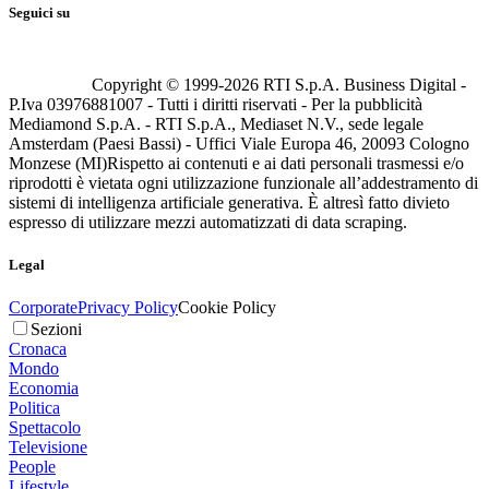
Seguici su
Copyright © 1999-
2026
RTI S.p.A. Business Digital -
P.Iva 03976881007 - Tutti i diritti riservati - Per la pubblicità
Mediamond S.p.A. - RTI S.p.A., Mediaset N.V., sede legale
Amsterdam (Paesi Bassi) - Uffici Viale Europa 46, 20093 Cologno
Monzese (MI)
Rispetto ai contenuti e ai dati personali trasmessi e/o
riprodotti è vietata ogni utilizzazione funzionale all’addestramento di
sistemi di intelligenza artificiale generativa. È altresì fatto divieto
espresso di utilizzare mezzi automatizzati di data scraping.
Legal
Corporate
Privacy Policy
Cookie Policy
Sezioni
Cronaca
Mondo
Economia
Politica
Spettacolo
Televisione
People
Lifestyle