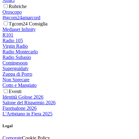
Amici
Rubriche
Oroscopo
#tgcom24amarcord
Tgcom24 Consiglia
Mediaset Infinity
R101
Radio 105
Virgin Radio
Radio Montecarlo
Radio Subasio
Comingsoon
Superguidatv
Zuppa di Porro
Non Sprecare
Cotto e Mangiato
Eventi
Identità Golose 2026
Salone del Risparmio 2026
Fuorisalone 2026
L'Artigiano in Fiera 2025
Legal
Corporate
Cookie Policy