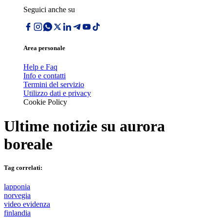
Seguici anche su
Area personale
Help e Faq
Info e contatti
Termini del servizio
Utilizzo dati e privacy
Cookie Policy
Ultime notizie su
aurora
boreale
Tag correlati:
lapponia
norvegia
video evidenza
finlandia