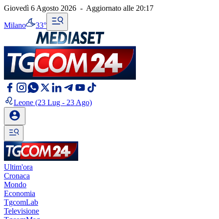
Giovedì 6 Agosto 2026
-
Aggiornato alle
20:17
Milano
33°
Leone
(23 Lug - 23 Ago)
Ultim'ora
Cronaca
Mondo
Economia
TgcomLab
Televisione