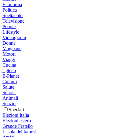
Economia
Politica
Spettacolo
Televisione
People
Lifestyle
Videogiochi
Donne
Magazine
Motori
Viaggi
Cucina
Tgtech
E-Planet
Cultura
Salute
Scuola
Animali
Spazio
Speciali
Elezioni Italia
Elezioni estero
Grande Fratello
L'isola dei famosi