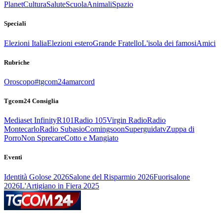
Planet
Cultura
Salute
Scuola
Animali
Spazio
Speciali
Elezioni Italia
Elezioni estero
Grande Fratello
L'isola dei famosi
Amici
Rubriche
Oroscopo
#tgcom24amarcord
Tgcom24 Consiglia
Mediaset Infinity
R101
Radio 105
Virgin Radio
Radio
Montecarlo
Radio Subasio
Comingsoon
Superguidatv
Zuppa di
Porro
Non Sprecare
Cotto e Mangiato
Eventi
Identità Golose 2026
Salone del Risparmio 2026
Fuorisalone
2026
L'Artigiano in Fiera 2025