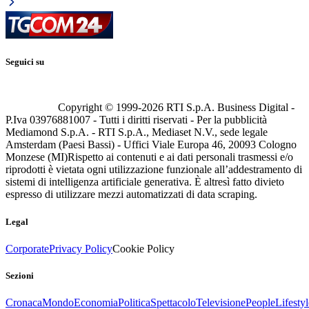
Seguici su
Copyright © 1999-
2026
RTI S.p.A. Business Digital -
P.Iva 03976881007 - Tutti i diritti riservati - Per la pubblicità
Mediamond S.p.A. - RTI S.p.A., Mediaset N.V., sede legale
Amsterdam (Paesi Bassi) - Uffici Viale Europa 46, 20093 Cologno
Monzese (MI)
Rispetto ai contenuti e ai dati personali trasmessi e/o
riprodotti è vietata ogni utilizzazione funzionale all’addestramento di
sistemi di intelligenza artificiale generativa. È altresì fatto divieto
espresso di utilizzare mezzi automatizzati di data scraping.
Legal
Corporate
Privacy Policy
Cookie Policy
Sezioni
Cronaca
Mondo
Economia
Politica
Spettacolo
Televisione
People
Lifestyl