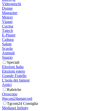
Videogiochi
Donne
Magazine
Motori
Viaggi
Cucina
Tgtech
E-Planet
Cultura
Salute
Scuola
Animali
Spazio
Speciali
Elezioni Italia
Elezioni estero
Grande Fratello
L'isola dei famosi
Amici
Rubriche
Oroscopo
#tgcom24amarcord
Tgcom24 Consiglia
Mediaset Infinity