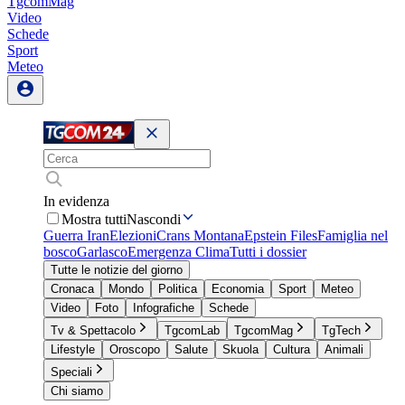
TgcomMag
Video
Schede
Sport
Meteo
In evidenza
Mostra tutti
Nascondi
Guerra Iran
Elezioni
Crans Montana
Epstein Files
Famiglia nel
bosco
Garlasco
Emergenza Clima
Tutti i dossier
Tutte le notizie del giorno
Cronaca
Mondo
Politica
Economia
Sport
Meteo
Video
Foto
Infografiche
Schede
Tv & Spettacolo
TgcomLab
TgcomMag
TgTech
Lifestyle
Oroscopo
Salute
Skuola
Cultura
Animali
Speciali
Chi siamo