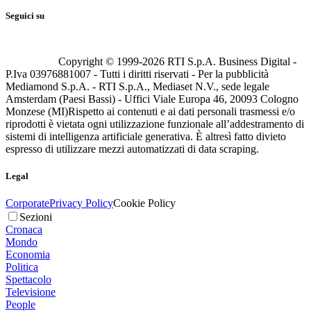
Seguici su
Copyright © 1999-
2026
RTI S.p.A. Business Digital -
P.Iva 03976881007 - Tutti i diritti riservati - Per la pubblicità
Mediamond S.p.A. - RTI S.p.A., Mediaset N.V., sede legale
Amsterdam (Paesi Bassi) - Uffici Viale Europa 46, 20093 Cologno
Monzese (MI)
Rispetto ai contenuti e ai dati personali trasmessi e/o
riprodotti è vietata ogni utilizzazione funzionale all’addestramento di
sistemi di intelligenza artificiale generativa. È altresì fatto divieto
espresso di utilizzare mezzi automatizzati di data scraping.
Legal
Corporate
Privacy Policy
Cookie Policy
Sezioni
Cronaca
Mondo
Economia
Politica
Spettacolo
Televisione
People