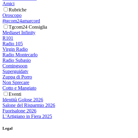
Amici
Rubriche
Oroscopo
#tgcom24amarcord
Tgcom24 Consiglia
Mediaset Infinity
R101
Radio 105
Virgin Radio
Radio Montecarlo
Radio Subasio
Comingsoon
Superguidatv
Zuppa di Porro
Non Sprecare
Cotto e Mangiato
Eventi
Identità Golose 2026
Salone del Risparmio 2026
Fuorisalone 2026
L'Artigiano in Fiera 2025
Legal