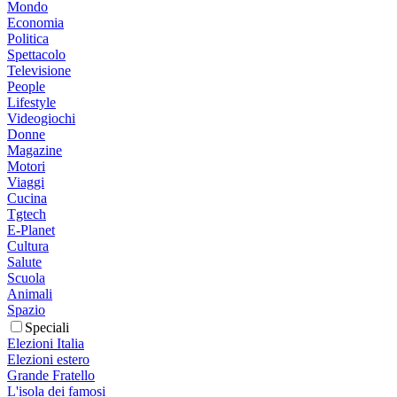
Mondo
Economia
Politica
Spettacolo
Televisione
People
Lifestyle
Videogiochi
Donne
Magazine
Motori
Viaggi
Cucina
Tgtech
E-Planet
Cultura
Salute
Scuola
Animali
Spazio
Speciali
Elezioni Italia
Elezioni estero
Grande Fratello
L'isola dei famosi