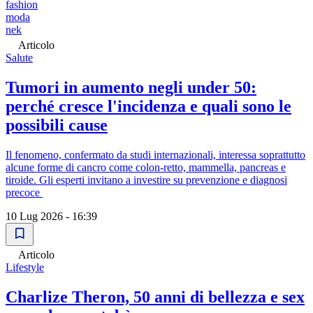
fashion
moda
nek
Articolo
Salute
Tumori in aumento negli under 50:
perché cresce l'incidenza e quali sono le
possibili cause
Il fenomeno, confermato da studi internazionali, interessa soprattutto
alcune forme di cancro come colon-retto, mammella, pancreas e
tiroide. Gli esperti invitano a investire su prevenzione e diagnosi
precoce
10 Lug 2026 - 16:39
Articolo
Lifestyle
Charlize Theron, 50 anni di bellezza e sex