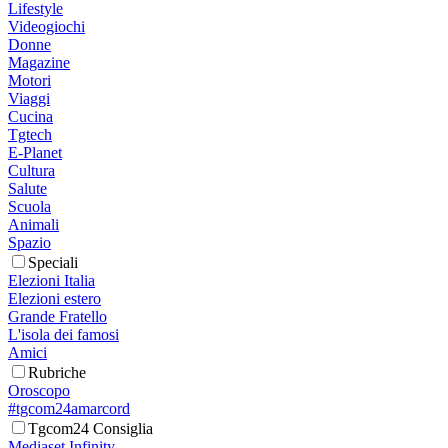
Lifestyle
Videogiochi
Donne
Magazine
Motori
Viaggi
Cucina
Tgtech
E-Planet
Cultura
Salute
Scuola
Animali
Spazio
Speciali
Elezioni Italia
Elezioni estero
Grande Fratello
L'isola dei famosi
Amici
Rubriche
Oroscopo
#tgcom24amarcord
Tgcom24 Consiglia
Mediaset Infinity