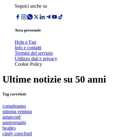
Seguici anche su
Area personale
Help e Faq
Info e contatti
Termini del servizio
Utilizzo dati e privacy
Cookie Policy
Ultime notizie su
50 anni
Tag correlati:
compleanno
simona ventura
amarcord
anniversario
beatles
cindy crawford