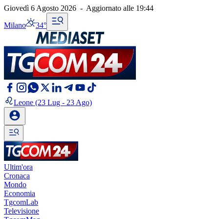
Giovedì 6 Agosto 2026
-
Aggiornato alle
19:44
Milano
34°
Leone
(23 Lug - 23 Ago)
Ultim'ora
Cronaca
Mondo
Economia
TgcomLab
Televisione