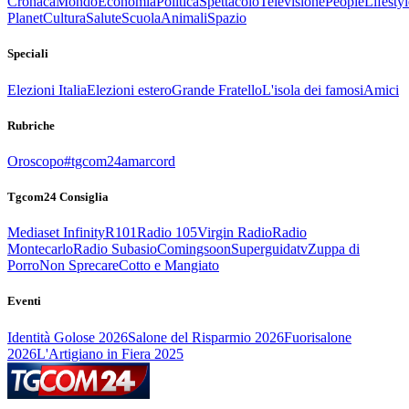
Cronaca
Mondo
Economia
Politica
Spettacolo
Televisione
People
Lifestyl
Planet
Cultura
Salute
Scuola
Animali
Spazio
Speciali
Elezioni Italia
Elezioni estero
Grande Fratello
L'isola dei famosi
Amici
Rubriche
Oroscopo
#tgcom24amarcord
Tgcom24 Consiglia
Mediaset Infinity
R101
Radio 105
Virgin Radio
Radio
Montecarlo
Radio Subasio
Comingsoon
Superguidatv
Zuppa di
Porro
Non Sprecare
Cotto e Mangiato
Eventi
Identità Golose 2026
Salone del Risparmio 2026
Fuorisalone
2026
L'Artigiano in Fiera 2025