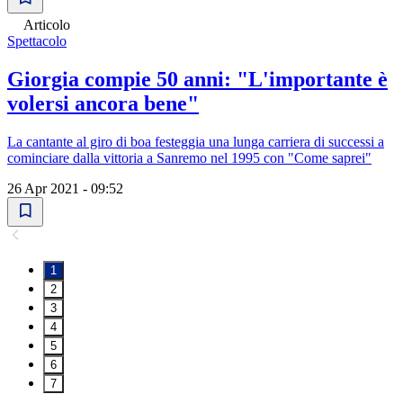
Articolo
Spettacolo
Giorgia compie 50 anni: "L'importante è
volersi ancora bene"
La cantante al giro di boa festeggia una lunga carriera di successi a
cominciare dalla vittoria a Sanremo nel 1995 con "Come saprei"
26 Apr 2021 - 09:52
1
2
3
4
5
6
7