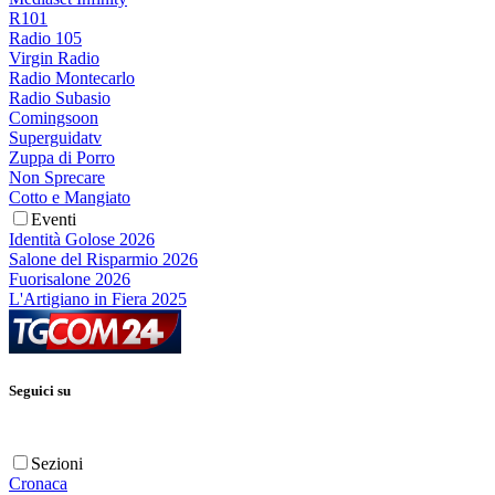
R101
Radio 105
Virgin Radio
Radio Montecarlo
Radio Subasio
Comingsoon
Superguidatv
Zuppa di Porro
Non Sprecare
Cotto e Mangiato
Eventi
Identità Golose 2026
Salone del Risparmio 2026
Fuorisalone 2026
L'Artigiano in Fiera 2025
Seguici su
Sezioni
Cronaca