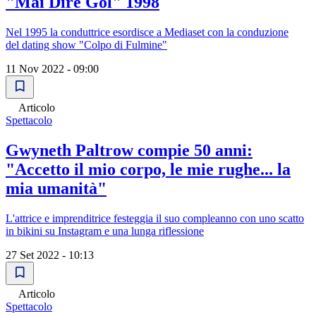
"Mai Dire Gol" 1998
Nel 1995 la conduttrice esordisce a Mediaset con la conduzione
del dating show "Colpo di Fulmine"
11 Nov 2022 - 09:00
Articolo
Spettacolo
Gwyneth Paltrow compie 50 anni:
"Accetto il mio corpo, le mie rughe... la
mia umanità"
L'attrice e imprenditrice festeggia il suo compleanno con uno scatto
in bikini su Instagram e una lunga riflessione
27 Set 2022 - 10:13
Articolo
Spettacolo