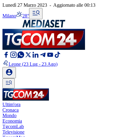
Lunedì 27 Marzo 2023
-
Aggiornato alle
00:13
Milano
28°
Leone
(23 Lug - 23 Ago)
Ultim'ora
Cronaca
Mondo
Economia
TgcomLab
Televisione