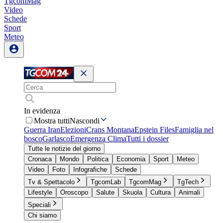
TgcomMag
Video
Schede
Sport
Meteo
In evidenza
Mostra tutti
Nascondi
Guerra Iran
Elezioni
Crans Montana
Epstein Files
Famiglia nel
bosco
Garlasco
Emergenza Clima
Tutti i dossier
Tutte le notizie del giorno
Cronaca
Mondo
Politica
Economia
Sport
Meteo
Video
Foto
Infografiche
Schede
Tv & Spettacolo
TgcomLab
TgcomMag
TgTech
Lifestyle
Oroscopo
Salute
Skuola
Cultura
Animali
Speciali
Chi siamo