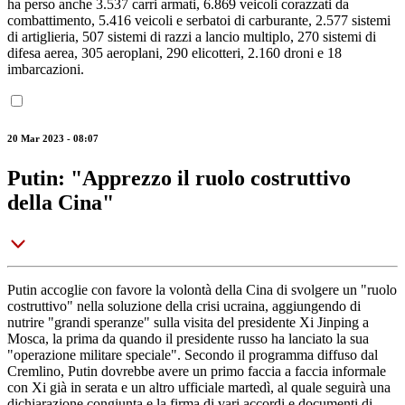
ha perso anche 3.537 carri armati, 6.869 veicoli corazzati da
combattimento, 5.416 veicoli e serbatoi di carburante, 2.577 sistemi
di artiglieria, 507 sistemi di razzi a lancio multiplo, 270 sistemi di
difesa aerea, 305 aeroplani, 290 elicotteri, 2.160 droni e 18
imbarcazioni.
20 Mar 2023 - 08:07
Putin: "Apprezzo il ruolo costruttivo
della Cina"
Putin accoglie con favore la volontà della Cina di svolgere un "ruolo
costruttivo" nella soluzione della crisi ucraina, aggiungendo di
nutrire "grandi speranze" sulla visita del presidente Xi Jinping a
Mosca, la prima da quando il presidente russo ha lanciato la sua
"operazione militare speciale". Secondo il programma diffuso dal
Cremlino, Putin dovrebbe avere un primo faccia a faccia informale
con Xi già in serata e un altro ufficiale martedì, al quale seguirà una
dichiarazione congiunta e la firma di vari accordi e documenti di