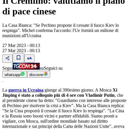
Il Cremlino: valutiamo il piano
di pace cinese
La Casa Bianca: "Se Pechino propone il cessate il fuoco Kiev lo
respinga". Michel conferma l'accordo: l'Ue fornirà un milione di
munizioni all'Ucraina
27 Mar 2023 - 00:13
27 Mar 2023 - 00:13
Segui
su
Seguici su
whatsapp
discover
La
guerra in Ucraina
giunge al 390esimo giorno. A Mosca
Xi
Jinping è stato a colloquio più di 4 ore con Vladimir Putin
, che
al presidente cinese ha detto: "Guardiamo con interesse alle proposte
di Pechino per risolvere la crisi a Kiev". Ma la Casa Bianca replica:
"Se la Cina proporrà il cessate il fuoco Kiev lo respinga". "La Cina
e la Russia sono buoni vicini e partner affidabili. Siamo pronti a
vigilare, con Mosca, sull'ordine mondiale basato sul diritto
internazionale e sui principi della Carta delle Nazioni Unite", aveva