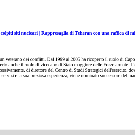
olpiti siti nucleari | Rappresaglia di Teheran con una raffica di mis
un veterano dei conflitti. Dal 1999 al 2005 ha ricoperto il ruolo di Capo
erto anche il ruolo di vicecapo di Stato maggiore delle Forze armate. L
ssivamente, di direttore del Centro di Studi Strategici dell'esercito, dov
i servizi e la sua preziosa esperienza, viene nominato successore del ma