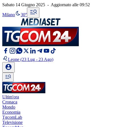
Sabato 14 Giugno 2025
-
Aggiornato alle
09:52
Milano
30°
Leone
(23 Lug - 23 Ago)
Ultim'ora
Cronaca
Mondo
Economia
TgcomLab
Televisione