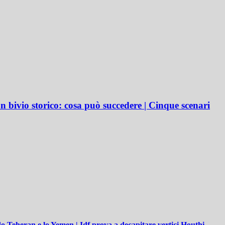
un bivio storico: cosa può succedere | Cinque scenari
do Teheran e lo Yemen | Idf prova a decapitare vertici Houthi