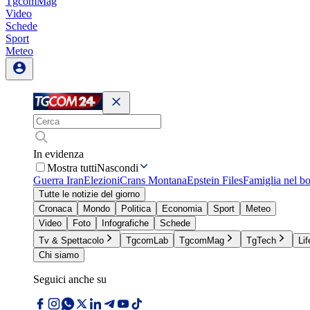
TgcomMag
Video
Schede
Sport
Meteo
In evidenza
Mostra tutti
Nascondi
Guerra Iran
Elezioni
Crans Montana
Epstein Files
Famiglia nel b
Tutte le notizie del giorno
Cronaca
Mondo
Politica
Economia
Sport
Meteo
Video
Foto
Infografiche
Schede
Tv & Spettacolo
TgcomLab
TgcomMag
TgTech
Lif
Chi siamo
Seguici anche su