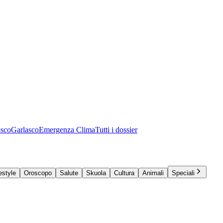
osco
Garlasco
Emergenza Clima
Tutti i dossier
estyle
Oroscopo
Salute
Skuola
Cultura
Animali
Speciali