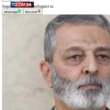
Segui
su
Seguici su
whatsapp
discover