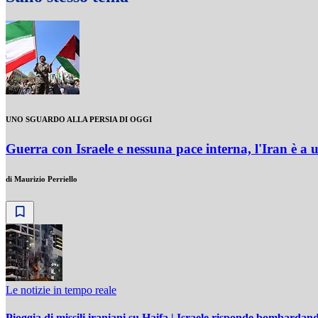
UNO SGUARDO ALLA PERSIA DI OGGI
Guerra con Israele e nessuna pace interna, l'Iran è a 
di
Maurizio Perriello
Le notizie in tempo reale
Pioggia di missili iraniani su Haifa | Israele risponde bombardan