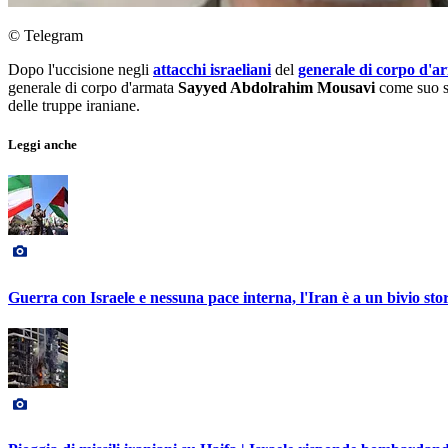
© Telegram
Dopo l'uccisione negli
attacchi israeliani
del
generale di corpo d
generale di corpo d'armata
Sayyed Abdolrahim Mousavi
come suo su
delle truppe iraniane.
Leggi anche
Guerra con Israele e nessuna pace interna, l'Iran è a un bivio sto