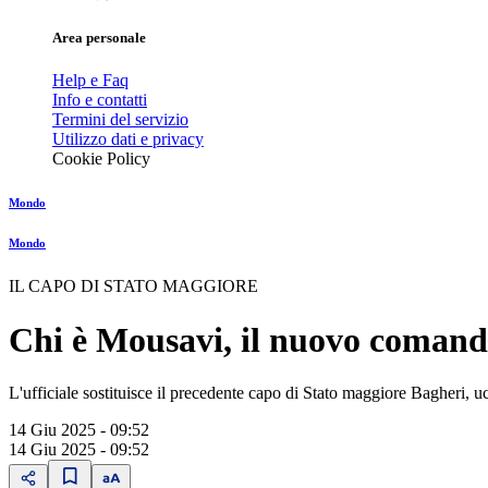
Area personale
Help e Faq
Info e contatti
Termini del servizio
Utilizzo dati e privacy
Cookie Policy
Mondo
Mondo
IL CAPO DI STATO MAGGIORE
Chi è Mousavi, il nuovo comanda
L'ufficiale sostituisce il precedente capo di Stato maggiore Bagheri, uc
14 Giu 2025 - 09:52
14 Giu 2025 - 09:52