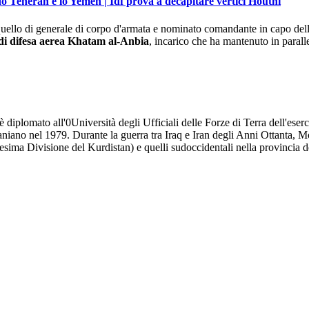
do Teheran e lo Yemen | Idf prova a decapitare vertici Houthi
 quello di generale di corpo d'armata e nominato comandante in capo dell
di difesa aerea Khatam al-Anbia
, incarico che ha mantenuto in parallel
 diplomato all'0Università degli Ufficiali delle Forze di Terra dell'eser
aniano nel 1979. Durante la guerra tra Iraq e Iran degli Anni Ottanta, Mou
(28esima Divisione del Kurdistan) e quelli sudoccidentali nella provincia