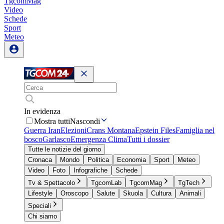
TgcomMag
Video
Schede
Sport
Meteo
In evidenza
Mostra tutti
Nascondi
Guerra Iran
Elezioni
Crans Montana
Epstein Files
Famiglia nel
bosco
Garlasco
Emergenza Clima
Tutti i dossier
Tutte le notizie del giorno
Cronaca
Mondo
Politica
Economia
Sport
Meteo
Video
Foto
Infografiche
Schede
Tv & Spettacolo
TgcomLab
TgcomMag
TgTech
Lifestyle
Oroscopo
Salute
Skuola
Cultura
Animali
Speciali
Chi siamo