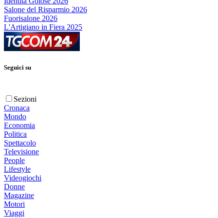
Identità Golose 2026
Salone del Risparmio 2026
Fuorisalone 2026
L'Artigiano in Fiera 2025
Seguici su
Sezioni
Cronaca
Mondo
Economia
Politica
Spettacolo
Televisione
People
Lifestyle
Videogiochi
Donne
Magazine
Motori
Viaggi