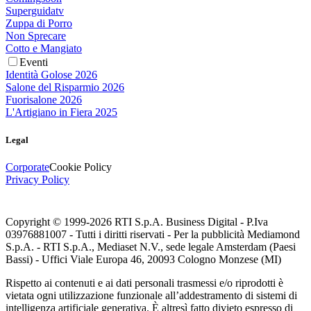
Superguidatv
Zuppa di Porro
Non Sprecare
Cotto e Mangiato
Eventi
Identità Golose 2026
Salone del Risparmio 2026
Fuorisalone 2026
L'Artigiano in Fiera 2025
Legal
Corporate
Cookie Policy
Privacy Policy
Copyright © 1999-
2026
RTI S.p.A. Business Digital - P.Iva
03976881007 - Tutti i diritti riservati - Per la pubblicità Mediamond
S.p.A. - RTI S.p.A., Mediaset N.V., sede legale Amsterdam (Paesi
Bassi) - Uffici Viale Europa 46, 20093 Cologno Monzese (MI)
Rispetto ai contenuti e ai dati personali trasmessi e/o riprodotti è
vietata ogni utilizzazione funzionale all’addestramento di sistemi di
intelligenza artificiale generativa. È altresì fatto divieto espresso di