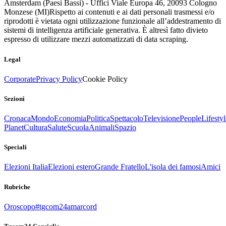
Amsterdam (Paesi Bassi) - Uffici Viale Europa 46, 20093 Cologno
Monzese (MI)
Rispetto ai contenuti e ai dati personali trasmessi e/o
riprodotti è vietata ogni utilizzazione funzionale all’addestramento di
sistemi di intelligenza artificiale generativa. È altresì fatto divieto
espresso di utilizzare mezzi automatizzati di data scraping.
Legal
Corporate
Privacy Policy
Cookie Policy
Sezioni
Cronaca
Mondo
Economia
Politica
Spettacolo
Televisione
People
Lifestyl
Planet
Cultura
Salute
Scuola
Animali
Spazio
Speciali
Elezioni Italia
Elezioni estero
Grande Fratello
L'isola dei famosi
Amici
Rubriche
Oroscopo
#tgcom24amarcord