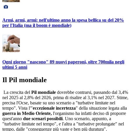
Armi, armi, armi: nell'ultimo anno la spesa bellica su del 20%
per l'Italia (ma il boom è mondiale)
Ogni giorno "nascono" 89 nuovi paperoni, oltre 700mila negli
ultimi 5 anni
Il Pil mondiale
La crescita del
Pil mondiale
dovrebbe contrarsi, passando dal 3,4%
nel 2025 al 2,8% del 2026, prima di risalire al 3,1% nel 2027. Stime,
precisa l'Ocse, basate su uno scenario a "turbative limitate nel
tempo". Vista l'"
eccezionale incertezza
" della situazione legata alla
guerra in Medio Oriente,
l'organismo ha infatti deciso di proporre
quest'anno
due scenari possibili
. Uno scenario, appunto, a
"turbative limitate nel tempo", e l'altra a "turbative prolungate" nel
tempo, dalle "conseguenze più vaste e ben più duratura".