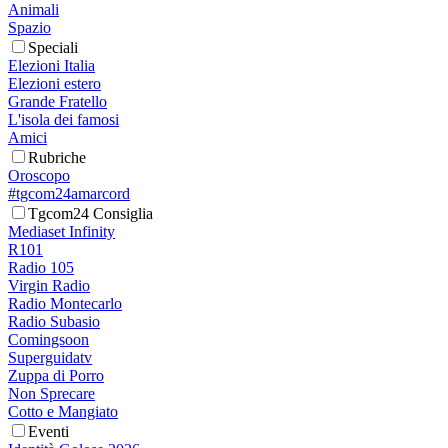
Animali
Spazio
Speciali
Elezioni Italia
Elezioni estero
Grande Fratello
L'isola dei famosi
Amici
Rubriche
Oroscopo
#tgcom24amarcord
Tgcom24 Consiglia
Mediaset Infinity
R101
Radio 105
Virgin Radio
Radio Montecarlo
Radio Subasio
Comingsoon
Superguidatv
Zuppa di Porro
Non Sprecare
Cotto e Mangiato
Eventi