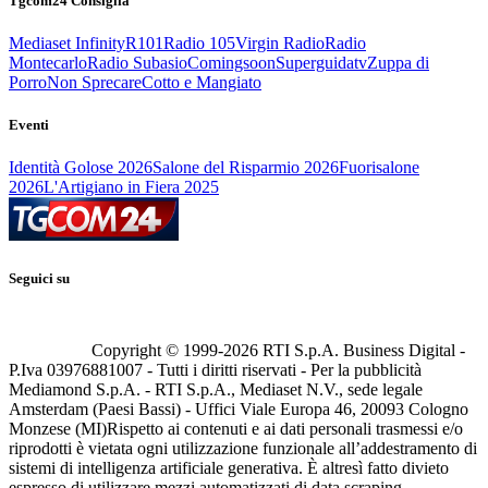
Tgcom24 Consiglia
Mediaset Infinity
R101
Radio 105
Virgin Radio
Radio
Montecarlo
Radio Subasio
Comingsoon
Superguidatv
Zuppa di
Porro
Non Sprecare
Cotto e Mangiato
Eventi
Identità Golose 2026
Salone del Risparmio 2026
Fuorisalone
2026
L'Artigiano in Fiera 2025
Seguici su
Copyright © 1999-
2026
RTI S.p.A. Business Digital -
P.Iva 03976881007 - Tutti i diritti riservati - Per la pubblicità
Mediamond S.p.A. - RTI S.p.A., Mediaset N.V., sede legale
Amsterdam (Paesi Bassi) - Uffici Viale Europa 46, 20093 Cologno
Monzese (MI)
Rispetto ai contenuti e ai dati personali trasmessi e/o
riprodotti è vietata ogni utilizzazione funzionale all’addestramento di
sistemi di intelligenza artificiale generativa. È altresì fatto divieto
espresso di utilizzare mezzi automatizzati di data scraping.