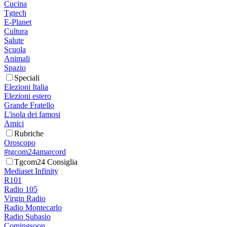
Cucina
Tgtech
E-Planet
Cultura
Salute
Scuola
Animali
Spazio
Speciali
Elezioni Italia
Elezioni estero
Grande Fratello
L'isola dei famosi
Amici
Rubriche
Oroscopo
#tgcom24amarcord
Tgcom24 Consiglia
Mediaset Infinity
R101
Radio 105
Virgin Radio
Radio Montecarlo
Radio Subasio
Comingsoon