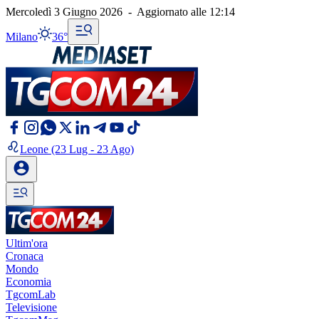
Mercoledì 3 Giugno 2026
-
Aggiornato alle
12:14
Milano
36°
Leone
(23 Lug - 23 Ago)
Ultim'ora
Cronaca
Mondo
Economia
TgcomLab
Televisione