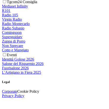
Tgcom24 Consiglia
Mediaset Infinity
R101
Radio 105
Virgin Radio
Radio Montecarlo
Radio Subasio
Comingsoon
Superguidatv
Zuppa di Porro
Non Sprecare
Cotto e Mangiato
Eventi
Identità Golose 2026
Salone del Risparmio 2026
Fuorisalone 2026
L'Artigiano in Fiera 2025
Legal
Corporate
Cookie Policy
Privacy Policy