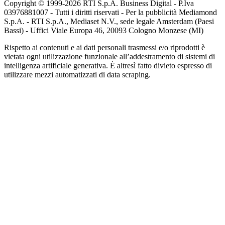
Copyright © 1999-
2026
RTI S.p.A. Business Digital - P.Iva
03976881007 - Tutti i diritti riservati - Per la pubblicità Mediamond
S.p.A. - RTI S.p.A., Mediaset N.V., sede legale Amsterdam (Paesi
Bassi) - Uffici Viale Europa 46, 20093 Cologno Monzese (MI)
Rispetto ai contenuti e ai dati personali trasmessi e/o riprodotti è
vietata ogni utilizzazione funzionale all’addestramento di sistemi di
intelligenza artificiale generativa. È altresì fatto divieto espresso di
utilizzare mezzi automatizzati di data scraping.