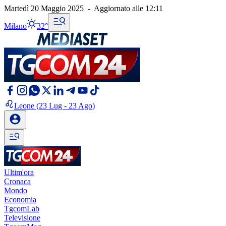
Martedì 20 Maggio 2025
-
Aggiornato alle
12:11
Milano
32°
Leone
(23 Lug - 23 Ago)
Ultim'ora
Cronaca
Mondo
Economia
TgcomLab
Televisione