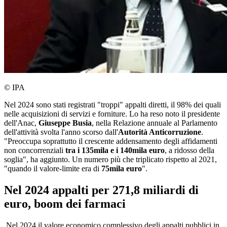
© IPA
Nel 2024 sono stati registrati "troppi" appalti diretti, il 98% dei quali
nelle acquisizioni di servizi e forniture. Lo ha reso noto il presidente
dell'Anac,
Giuseppe Busia
, nella Relazione annuale al Parlamento
dell'attività svolta l'anno scorso dall'
Autorità Anticorruzione
.
"Preoccupa soprattutto il crescente addensamento degli affidamenti
non concorrenziali
tra i 135mila e i 140mila euro
, a ridosso della
soglia", ha aggiunto. Un numero più che triplicato rispetto al 2021,
"quando il valore-limite era di
75mila euro
".
Nel 2024 appalti per 271,8 miliardi di
euro, boom dei farmaci
Nel 2024 il valore economico complessivo degli appalti pubblici in