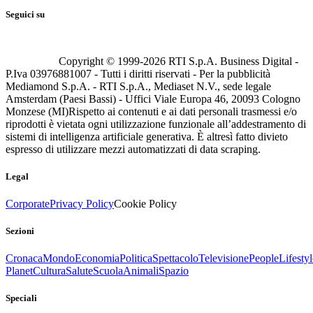
Seguici su
Copyright © 1999-
2026
RTI S.p.A. Business Digital -
P.Iva 03976881007 - Tutti i diritti riservati - Per la pubblicità
Mediamond S.p.A. - RTI S.p.A., Mediaset N.V., sede legale
Amsterdam (Paesi Bassi) - Uffici Viale Europa 46, 20093 Cologno
Monzese (MI)
Rispetto ai contenuti e ai dati personali trasmessi e/o
riprodotti è vietata ogni utilizzazione funzionale all’addestramento di
sistemi di intelligenza artificiale generativa. È altresì fatto divieto
espresso di utilizzare mezzi automatizzati di data scraping.
Legal
Corporate
Privacy Policy
Cookie Policy
Sezioni
Cronaca
Mondo
Economia
Politica
Spettacolo
Televisione
People
Lifestyl
Planet
Cultura
Salute
Scuola
Animali
Spazio
Speciali