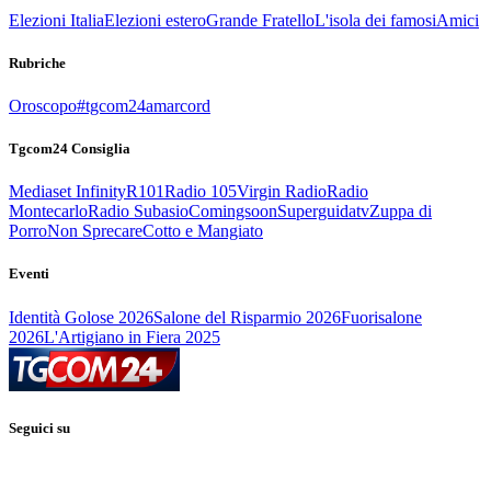
Elezioni Italia
Elezioni estero
Grande Fratello
L'isola dei famosi
Amici
Rubriche
Oroscopo
#tgcom24amarcord
Tgcom24 Consiglia
Mediaset Infinity
R101
Radio 105
Virgin Radio
Radio
Montecarlo
Radio Subasio
Comingsoon
Superguidatv
Zuppa di
Porro
Non Sprecare
Cotto e Mangiato
Eventi
Identità Golose 2026
Salone del Risparmio 2026
Fuorisalone
2026
L'Artigiano in Fiera 2025
Seguici su