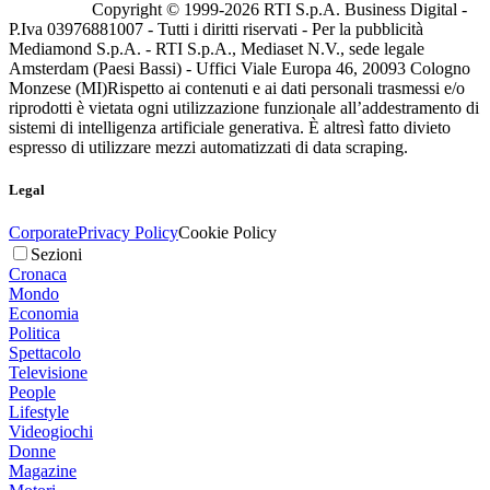
Copyright © 1999-
2026
RTI S.p.A. Business Digital -
P.Iva 03976881007 - Tutti i diritti riservati - Per la pubblicità
Mediamond S.p.A. - RTI S.p.A., Mediaset N.V., sede legale
Amsterdam (Paesi Bassi) - Uffici Viale Europa 46, 20093 Cologno
Monzese (MI)
Rispetto ai contenuti e ai dati personali trasmessi e/o
riprodotti è vietata ogni utilizzazione funzionale all’addestramento di
sistemi di intelligenza artificiale generativa. È altresì fatto divieto
espresso di utilizzare mezzi automatizzati di data scraping.
Legal
Corporate
Privacy Policy
Cookie Policy
Sezioni
Cronaca
Mondo
Economia
Politica
Spettacolo
Televisione
People
Lifestyle
Videogiochi
Donne
Magazine