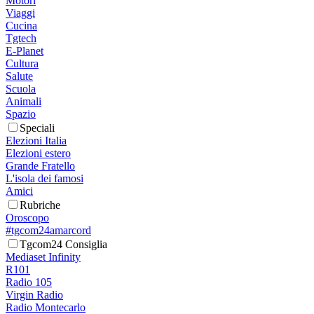
Motori
Viaggi
Cucina
Tgtech
E-Planet
Cultura
Salute
Scuola
Animali
Spazio
Speciali
Elezioni Italia
Elezioni estero
Grande Fratello
L'isola dei famosi
Amici
Rubriche
Oroscopo
#tgcom24amarcord
Tgcom24 Consiglia
Mediaset Infinity
R101
Radio 105
Virgin Radio
Radio Montecarlo