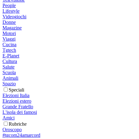
People
Lifestyle
Videogiochi
Donne
Magazine
Motori
Viaggi
Cucina
Tgtech
E-Planet
Cultura
Salute
Scuola
Animali
Spazio
Speciali
Elezioni Italia
Elezioni estero
Grande Fratello
L'isola dei famosi
Amici
Rubriche
Oroscopo
#tgcom24amarcord