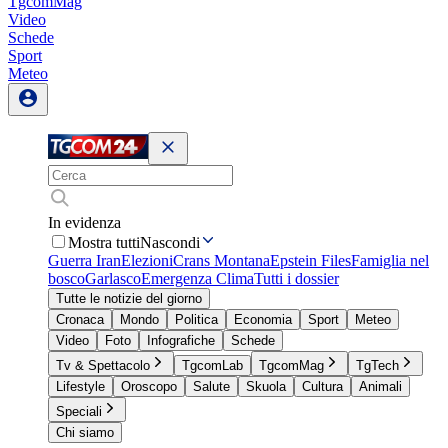
TgcomMag
Video
Schede
Sport
Meteo
In evidenza
Mostra tutti
Nascondi
Guerra Iran
Elezioni
Crans Montana
Epstein Files
Famiglia nel
bosco
Garlasco
Emergenza Clima
Tutti i dossier
Tutte le notizie del giorno
Cronaca
Mondo
Politica
Economia
Sport
Meteo
Video
Foto
Infografiche
Schede
Tv & Spettacolo
TgcomLab
TgcomMag
TgTech
Lifestyle
Oroscopo
Salute
Skuola
Cultura
Animali
Speciali
Chi siamo