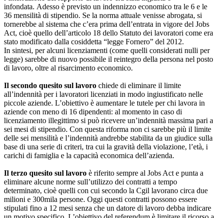
infondata. Adesso è previsto un indennizzo economico tra le 6 e le
36 mensilità di stipendio. Se la norma attuale venisse abrogata, si
tornerebbe al sistema che c’era prima dell’entrata in vigore del Jobs
Act, cioè quello dell’articolo 18 dello Statuto dei lavoratori come era
stato modificato dalla cosiddetta “legge Fornero” del 2012.
In sintesi, per alcuni licenziamenti (come quelli considerati nulli per
legge) sarebbe di nuovo possibile il reintegro della persona nel posto
di lavoro, oltre al risarcimento economico.
Il secondo quesito
sul lavoro
chiede di eliminare il limite
all’indennità per i lavoratori licenziati in modo ingiustificato nelle
piccole aziende. L’obiettivo è aumentare le tutele per chi lavora in
aziende con meno di 16 dipendenti: al momento in caso di
licenziamento illegittimo si può ricevere un’indennità massima pari a
sei mesi di stipendio. Con questa riforma non ci sarebbe più il limite
delle sei mensilità e l’indennità andrebbe stabilita da un giudice sulla
base di una serie di criteri, tra cui la gravità della violazione, l’età, i
carichi di famiglia e la capacità economica dell’azienda.
Il terzo quesito sul lavoro
è riferito sempre al Jobs Act e punta a
eliminare alcune norme sull’utilizzo dei contratti a tempo
determinato, cioè quelli con cui secondo la Cgil lavorano circa due
milioni e 300mila persone. Oggi questi contratti possono essere
stipulati fino a 12 mesi senza che un datore di lavoro debba indicare
un motivo specifico. L’obiettivo del referendum è limitare il ricorso a