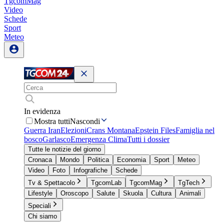
TgcomMag
Video
Schede
Sport
Meteo
In evidenza
Mostra tutti
Nascondi
Guerra Iran
Elezioni
Crans Montana
Epstein Files
Famiglia nel
bosco
Garlasco
Emergenza Clima
Tutti i dossier
Tutte le notizie del giorno
Cronaca
Mondo
Politica
Economia
Sport
Meteo
Video
Foto
Infografiche
Schede
Tv & Spettacolo
TgcomLab
TgcomMag
TgTech
Lifestyle
Oroscopo
Salute
Skuola
Cultura
Animali
Speciali
Chi siamo