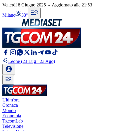
Venerdì 6 Giugno 2025
-
Aggiornato alle
21:53
Milano
33°
Leone
(23 Lug - 23 Ago)
Ultim'ora
Cronaca
Mondo
Economia
TgcomLab
Televisione