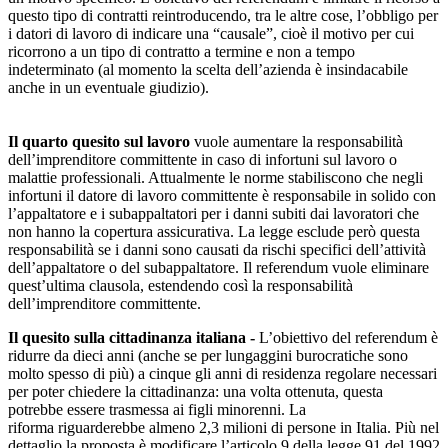
questo tipo di contratti reintroducendo, tra le altre cose, l’obbligo per
i datori di lavoro di indicare una “causale”, cioè il motivo per cui
ricorrono a un tipo di contratto a termine e non a tempo
indeterminato (al momento la scelta dell’azienda è insindacabile
anche in un eventuale giudizio).
Il quarto quesito sul lavoro
vuole aumentare la responsabilità
dell’imprenditore committente in caso di infortuni sul lavoro o
malattie professionali. Attualmente le norme stabiliscono che negli
infortuni il datore di lavoro committente è responsabile in solido con
l’appaltatore e i subappaltatori per i danni subiti dai lavoratori che
non hanno la copertura assicurativa. La legge esclude però questa
responsabilità se i danni sono causati da rischi specifici dell’attività
dell’appaltatore o del subappaltatore. Il referendum vuole eliminare
quest’ultima clausola, estendendo così la responsabilità
dell’imprenditore committente.
Il quesito sulla cittadinanza italiana -
L’obiettivo del referendum è
ridurre da dieci anni (anche se per lungaggini burocratiche sono
molto spesso di più) a cinque gli anni di residenza regolare necessari
per poter chiedere la cittadinanza: una volta ottenuta, questa
potrebbe essere trasmessa ai figli minorenni. La
riforma riguarderebbe almeno 2,3 milioni di persone in Italia. Più nel
dettaglio la proposta è modificare l’articolo 9 della legge 91 del 1992