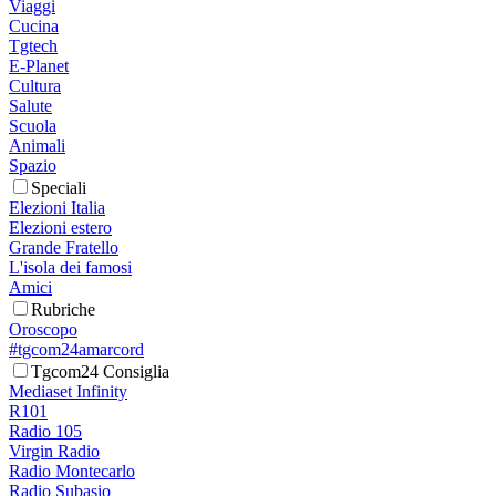
Viaggi
Cucina
Tgtech
E-Planet
Cultura
Salute
Scuola
Animali
Spazio
Speciali
Elezioni Italia
Elezioni estero
Grande Fratello
L'isola dei famosi
Amici
Rubriche
Oroscopo
#tgcom24amarcord
Tgcom24 Consiglia
Mediaset Infinity
R101
Radio 105
Virgin Radio
Radio Montecarlo
Radio Subasio