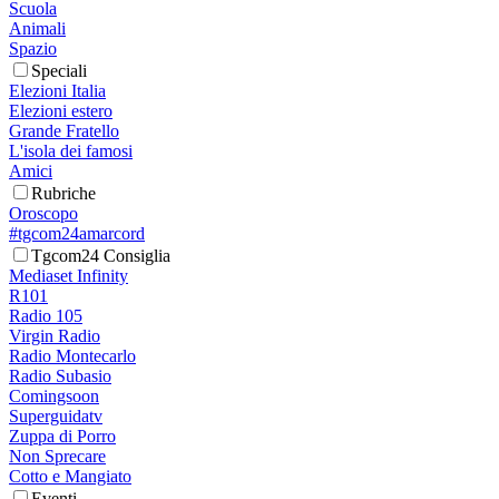
Scuola
Animali
Spazio
Speciali
Elezioni Italia
Elezioni estero
Grande Fratello
L'isola dei famosi
Amici
Rubriche
Oroscopo
#tgcom24amarcord
Tgcom24 Consiglia
Mediaset Infinity
R101
Radio 105
Virgin Radio
Radio Montecarlo
Radio Subasio
Comingsoon
Superguidatv
Zuppa di Porro
Non Sprecare
Cotto e Mangiato
Eventi