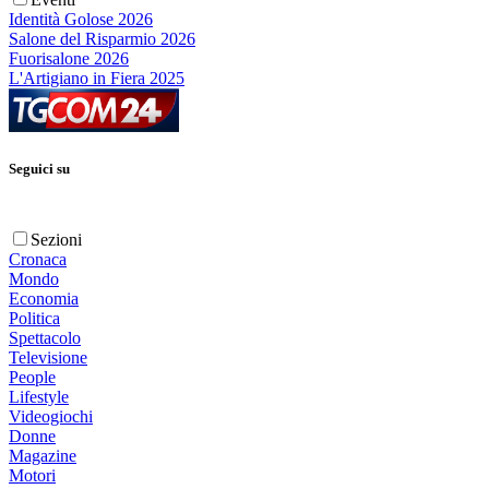
Identità Golose 2026
Salone del Risparmio 2026
Fuorisalone 2026
L'Artigiano in Fiera 2025
Seguici su
Sezioni
Cronaca
Mondo
Economia
Politica
Spettacolo
Televisione
People
Lifestyle
Videogiochi
Donne
Magazine
Motori