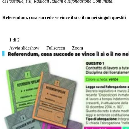
di
Possibile, Psi, Radicali Italiani
e
Rifondazione Comunista
.
Referendum, cosa succede se vince il sì o il no nei singoli questiti
1
di 2
Avvia slideshow
Fullscreen
Zoom