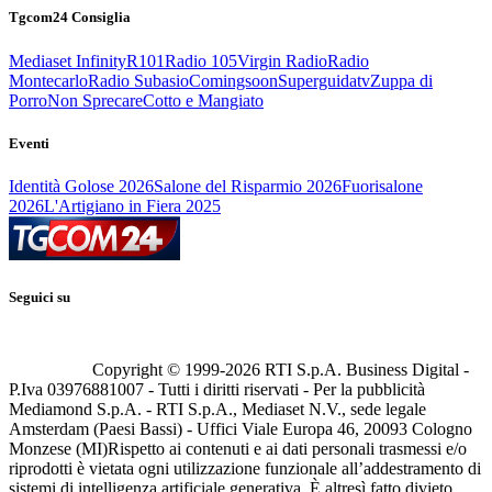
Tgcom24 Consiglia
Mediaset Infinity
R101
Radio 105
Virgin Radio
Radio
Montecarlo
Radio Subasio
Comingsoon
Superguidatv
Zuppa di
Porro
Non Sprecare
Cotto e Mangiato
Eventi
Identità Golose 2026
Salone del Risparmio 2026
Fuorisalone
2026
L'Artigiano in Fiera 2025
Seguici su
Copyright © 1999-
2026
RTI S.p.A. Business Digital -
P.Iva 03976881007 - Tutti i diritti riservati - Per la pubblicità
Mediamond S.p.A. - RTI S.p.A., Mediaset N.V., sede legale
Amsterdam (Paesi Bassi) - Uffici Viale Europa 46, 20093 Cologno
Monzese (MI)
Rispetto ai contenuti e ai dati personali trasmessi e/o
riprodotti è vietata ogni utilizzazione funzionale all’addestramento di
sistemi di intelligenza artificiale generativa. È altresì fatto divieto