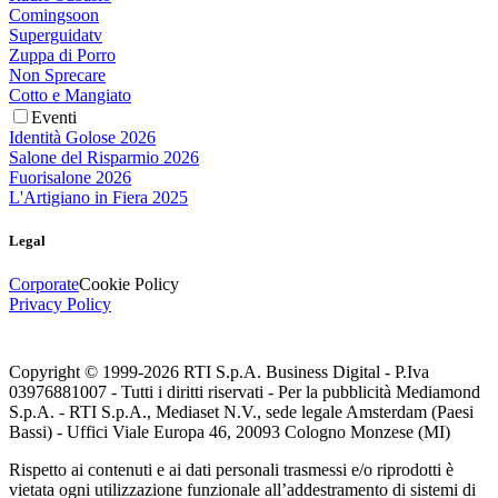
Comingsoon
Superguidatv
Zuppa di Porro
Non Sprecare
Cotto e Mangiato
Eventi
Identità Golose 2026
Salone del Risparmio 2026
Fuorisalone 2026
L'Artigiano in Fiera 2025
Legal
Corporate
Cookie Policy
Privacy Policy
Copyright © 1999-
2026
RTI S.p.A. Business Digital - P.Iva
03976881007 - Tutti i diritti riservati - Per la pubblicità Mediamond
S.p.A. - RTI S.p.A., Mediaset N.V., sede legale Amsterdam (Paesi
Bassi) - Uffici Viale Europa 46, 20093 Cologno Monzese (MI)
Rispetto ai contenuti e ai dati personali trasmessi e/o riprodotti è
vietata ogni utilizzazione funzionale all’addestramento di sistemi di