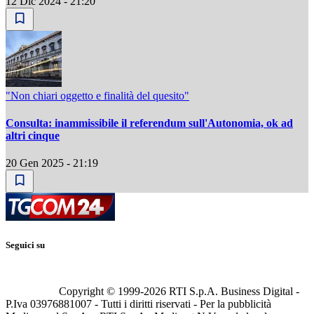
12 Dic 2024 - 21:20
"Non chiari oggetto e finalità del quesito"
Consulta: inammissibile il referendum sull'Autonomia, ok ad
altri cinque
20 Gen 2025 - 21:19
Seguici su
Copyright © 1999-
2026
RTI S.p.A. Business Digital -
P.Iva 03976881007 - Tutti i diritti riservati - Per la pubblicità