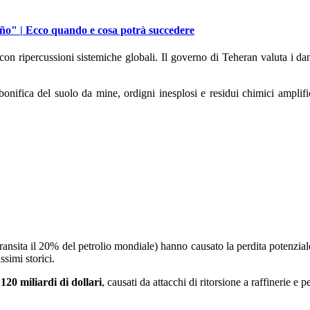
ño" | Ecco quando e cosa potrà succedere
, con ripercussioni sistemiche globali. Il governo di Teheran valuta i dan
a bonifica del suolo da mine, ordigni inesplosi e residui chimici amplif
ransita il 20% del petrolio mondiale) hanno causato la perdita potenzia
simi storici.
120 miliardi di dollari
, causati da attacchi di ritorsione a raffinerie e