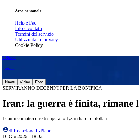
Area personale
Help e Faq
Info e contatti
Termini del servizio
Utilizzo dati e privacy
Cookie Policy
E-Planet
E-Planet
News
Video
Foto
SERVIRANNO DECENNI PER LA BONIFICA
Iran: la guerra è finita, rimane 
I danni climatici diretti superano 1,3 miliardi di dollari
di
Redazione E-Planet
16 Giu 2026 - 18:02