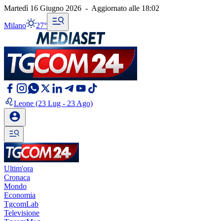
Martedì 16 Giugno 2026
-
Aggiornato alle
18:02
Milano
27°
Leone
(23 Lug - 23 Ago)
Ultim'ora
Cronaca
Mondo
Economia
TgcomLab
Televisione