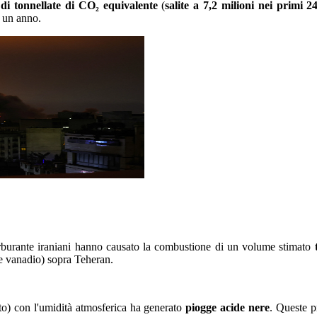
i di tonnellate di CO₂ equivalente
(
salite a 7,2 milioni nei primi 2
n un anno.
carburante iraniani hanno causato la combustione di un volume stimato
t
 e vanadio) sopra Teheran.
oto) con l'umidità atmosferica ha generato
piogge acide nere
. Queste p