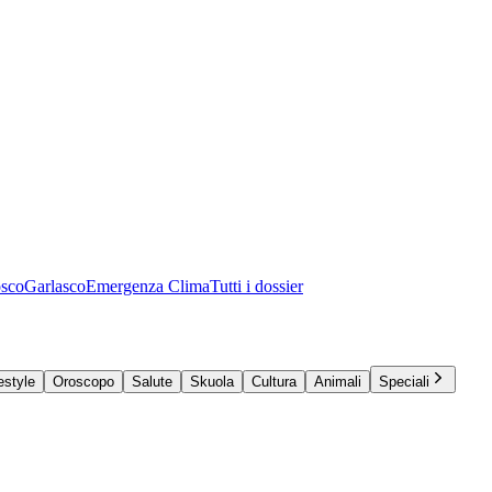
osco
Garlasco
Emergenza Clima
Tutti i dossier
estyle
Oroscopo
Salute
Skuola
Cultura
Animali
Speciali