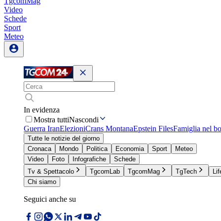
TgcomMag
Video
Schede
Sport
Meteo
In evidenza
Mostra tutti
Nascondi
Guerra Iran
Elezioni
Crans Montana
Epstein Files
Famiglia nel b
Tutte le notizie del giorno
Cronaca
Mondo
Politica
Economia
Sport
Meteo
Video
Foto
Infografiche
Schede
Tv & Spettacolo
TgcomLab
TgcomMag
TgTech
Lif
Chi siamo
Seguici anche su