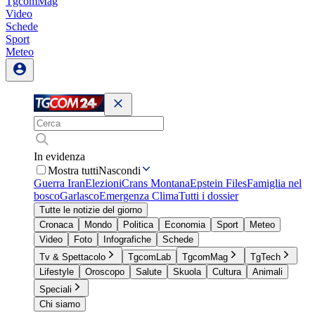
TgcomMag
Video
Schede
Sport
Meteo
In evidenza
Mostra tutti
Nascondi
Guerra Iran
Elezioni
Crans Montana
Epstein Files
Famiglia nel
bosco
Garlasco
Emergenza Clima
Tutti i dossier
Tutte le notizie del giorno
Cronaca
Mondo
Politica
Economia
Sport
Meteo
Video
Foto
Infografiche
Schede
Tv & Spettacolo
TgcomLab
TgcomMag
TgTech
Lifestyle
Oroscopo
Salute
Skuola
Cultura
Animali
Speciali
Chi siamo