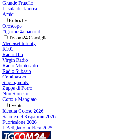
Grande Fratello
L'isola dei famosi
Amici
Rubriche
Oroscopo
#tgcom24amarcord
Tgcom24 Consiglia
Mediaset Infinity
R101
Radio 105
Virgin Radio
Radio Montecarlo
Radio Subasio
Comingsoon
Superguidatv
Zuppa di Porro
Non Sprecare
Cotto e Mangiato
Eventi
Identità Golose 2026
Salone del Risparmio 2026
Fuorisalone 2026
L'Artigiano in Fiera 2025