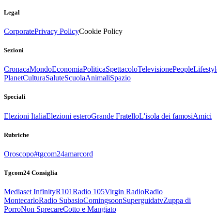
Legal
Corporate
Privacy Policy
Cookie Policy
Sezioni
Cronaca
Mondo
Economia
Politica
Spettacolo
Televisione
People
Lifestyl
Planet
Cultura
Salute
Scuola
Animali
Spazio
Speciali
Elezioni Italia
Elezioni estero
Grande Fratello
L'isola dei famosi
Amici
Rubriche
Oroscopo
#tgcom24amarcord
Tgcom24 Consiglia
Mediaset Infinity
R101
Radio 105
Virgin Radio
Radio
Montecarlo
Radio Subasio
Comingsoon
Superguidatv
Zuppa di
Porro
Non Sprecare
Cotto e Mangiato