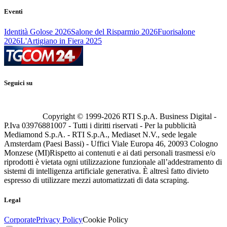
Eventi
Identità Golose 2026
Salone del Risparmio 2026
Fuorisalone
2026
L'Artigiano in Fiera 2025
Seguici su
Copyright © 1999-
2026
RTI S.p.A. Business Digital -
P.Iva 03976881007 - Tutti i diritti riservati - Per la pubblicità
Mediamond S.p.A. - RTI S.p.A., Mediaset N.V., sede legale
Amsterdam (Paesi Bassi) - Uffici Viale Europa 46, 20093 Cologno
Monzese (MI)
Rispetto ai contenuti e ai dati personali trasmessi e/o
riprodotti è vietata ogni utilizzazione funzionale all’addestramento di
sistemi di intelligenza artificiale generativa. È altresì fatto divieto
espresso di utilizzare mezzi automatizzati di data scraping.
Legal
Corporate
Privacy Policy
Cookie Policy