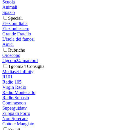
Scuola
Animali
Spazio
Speciali
Elezioni Italia
Elezioni estero
Grande Fratello
L'isola dei famosi
Amici
Rubriche
Oroscopo
#tgcom24amarcord
Tgcom24 Consiglia
Mediaset Infinity
R101
Radio 105
Virgin Radio
Radio Montecarlo
Radio Subasio
Comingsoon
Superguidatv
Zuppa di Porro
Non Sprecare
Cotto e Mangiato
Eventi