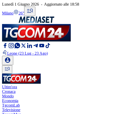
Lunedì 1 Giugno 2026
-
Aggiornato alle
18:58
Milano
26°
Leone
(23 Lug - 23 Ago)
Ultim'ora
Cronaca
Mondo
Economia
TgcomLab
Televisione