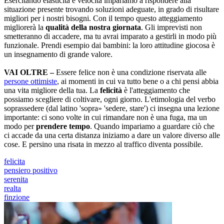
Esercitando elasticità e velocità impariamo a rispondere alla
situazione presente trovando soluzioni adeguate, in grado di risultare
migliori per i nostri bisogni. Con il tempo questo atteggiamento
migliorerà la
qualità della nostra giornata
. Gli imprevisti non
smetteranno di accadere, ma tu avrai imparato a gestirli in modo più
funzionale. Prendi esempio dai bambini: la loro attitudine giocosa è
un insegnamento di grande valore.
VAI OLTRE –
Essere felice non è una condizione riservata alle
persone ottimiste
, ai momenti in cui va tutto bene o a chi pensi abbia
una vita migliore della tua. La
felicità
è l'atteggiamento che
possiamo scegliere di coltivare, ogni giorno. L'etimologia del verbo
soprassedere (dal latino 'sopra» 'sedere, stare') ci insegna una lezione
importante: ci sono volte in cui rimandare non è una fuga, ma un
modo per
prendere tempo
. Quando impariamo a guardare ciò che
ci accade da una certa distanza iniziamo a dare un valore diverso alle
cose. E persino una risata in mezzo al traffico diventa possibile.
felicita
pensiero positivo
serenita
realta
finzione