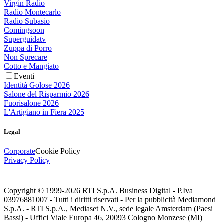
Virgin Radio
Radio Montecarlo
Radio Subasio
Comingsoon
Superguidatv
Zuppa di Porro
Non Sprecare
Cotto e Mangiato
Eventi
Identità Golose 2026
Salone del Risparmio 2026
Fuorisalone 2026
L'Artigiano in Fiera 2025
Legal
Corporate
Cookie Policy
Privacy Policy
Copyright © 1999-
2026
RTI S.p.A. Business Digital - P.Iva
03976881007 - Tutti i diritti riservati - Per la pubblicità Mediamond
S.p.A. - RTI S.p.A., Mediaset N.V., sede legale Amsterdam (Paesi
Bassi) - Uffici Viale Europa 46, 20093 Cologno Monzese (MI)