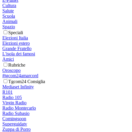
E-Planet
Cultura
Salute
Scuola
Animali
Spazio
Speciali
Elezioni Italia
Elezioni estero
Grande Fratello
L'isola dei famosi
Amici
Rubriche
Oroscopo
#tgcom24amarcord
Tgcom24 Consiglia
Mediaset Infinity
R101
Radio 105
Virgin Radio
Radio Montecarlo
Radio Subasio
Comingsoon
Superguidatv
Zuppa di Porro