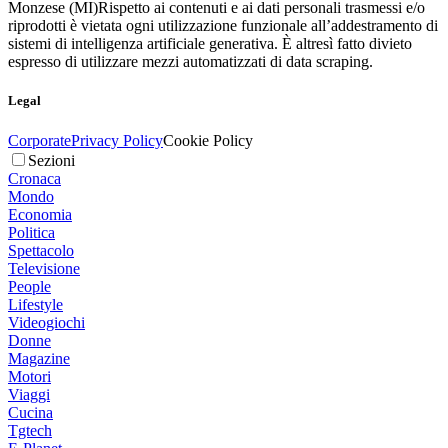
Monzese (MI)
Rispetto ai contenuti e ai dati personali trasmessi e/o
riprodotti è vietata ogni utilizzazione funzionale all’addestramento di
sistemi di intelligenza artificiale generativa. È altresì fatto divieto
espresso di utilizzare mezzi automatizzati di data scraping.
Legal
Corporate
Privacy Policy
Cookie Policy
Sezioni
Cronaca
Mondo
Economia
Politica
Spettacolo
Televisione
People
Lifestyle
Videogiochi
Donne
Magazine
Motori
Viaggi
Cucina
Tgtech