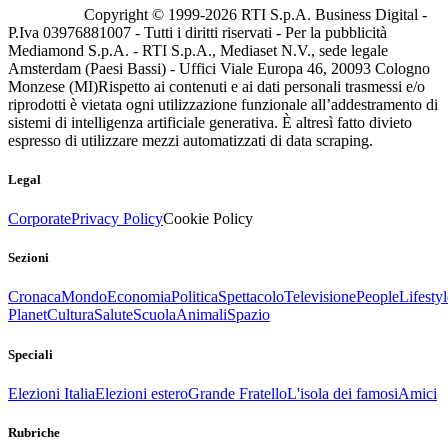
Copyright © 1999-
2026
RTI S.p.A. Business Digital -
P.Iva 03976881007 - Tutti i diritti riservati - Per la pubblicità
Mediamond S.p.A. - RTI S.p.A., Mediaset N.V., sede legale
Amsterdam (Paesi Bassi) - Uffici Viale Europa 46, 20093 Cologno
Monzese (MI)
Rispetto ai contenuti e ai dati personali trasmessi e/o
riprodotti è vietata ogni utilizzazione funzionale all’addestramento di
sistemi di intelligenza artificiale generativa. È altresì fatto divieto
espresso di utilizzare mezzi automatizzati di data scraping.
Legal
Corporate
Privacy Policy
Cookie Policy
Sezioni
Cronaca
Mondo
Economia
Politica
Spettacolo
Televisione
People
Lifestyl
Planet
Cultura
Salute
Scuola
Animali
Spazio
Speciali
Elezioni Italia
Elezioni estero
Grande Fratello
L'isola dei famosi
Amici
Rubriche