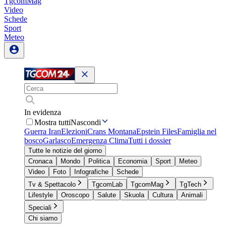
TgcomMag
Video
Schede
Sport
Meteo
In evidenza
Mostra tutti
Nascondi
Guerra Iran
Elezioni
Crans Montana
Epstein Files
Famiglia nel
bosco
Garlasco
Emergenza Clima
Tutti i dossier
Tutte le notizie del giorno
Cronaca
Mondo
Politica
Economia
Sport
Meteo
Video
Foto
Infografiche
Schede
Tv & Spettacolo
TgcomLab
TgcomMag
TgTech
Lifestyle
Oroscopo
Salute
Skuola
Cultura
Animali
Speciali
Chi siamo