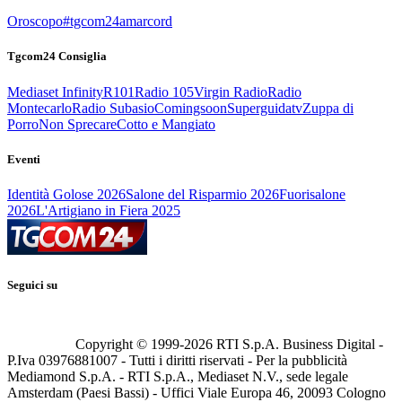
Oroscopo
#tgcom24amarcord
Tgcom24 Consiglia
Mediaset Infinity
R101
Radio 105
Virgin Radio
Radio
Montecarlo
Radio Subasio
Comingsoon
Superguidatv
Zuppa di
Porro
Non Sprecare
Cotto e Mangiato
Eventi
Identità Golose 2026
Salone del Risparmio 2026
Fuorisalone
2026
L'Artigiano in Fiera 2025
Seguici su
Copyright © 1999-
2026
RTI S.p.A. Business Digital -
P.Iva 03976881007 - Tutti i diritti riservati - Per la pubblicità
Mediamond S.p.A. - RTI S.p.A., Mediaset N.V., sede legale
Amsterdam (Paesi Bassi) - Uffici Viale Europa 46, 20093 Cologno