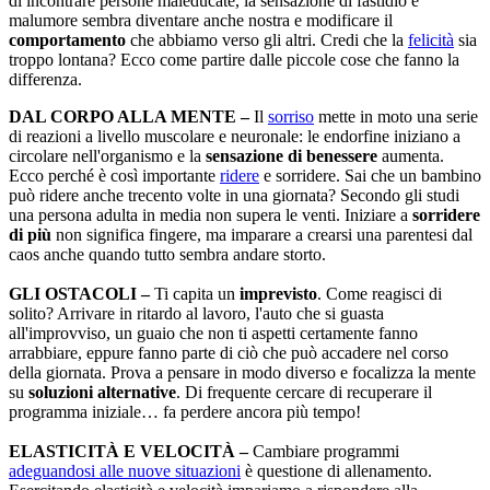
di incontrare persone maleducate, la sensazione di fastidio e
malumore sembra diventare anche nostra e modificare il
comportamento
che abbiamo verso gli altri. Credi che la
felicità
sia
troppo lontana? Ecco come partire dalle piccole cose che fanno la
differenza.
DAL CORPO ALLA MENTE –
Il
sorriso
mette in moto una serie
di reazioni a livello muscolare e neuronale: le endorfine iniziano a
circolare nell'organismo e la
sensazione di benessere
aumenta.
Ecco perché è così importante
ridere
e sorridere. Sai che un bambino
può ridere anche trecento volte in una giornata? Secondo gli studi
una persona adulta in media non supera le venti. Iniziare a
sorridere
di più
non significa fingere, ma imparare a crearsi una parentesi dal
caos anche quando tutto sembra andare storto.
GLI OSTACOLI –
Ti capita un
imprevisto
. Come reagisci di
solito? Arrivare in ritardo al lavoro, l'auto che si guasta
all'improvviso, un guaio che non ti aspetti certamente fanno
arrabbiare, eppure fanno parte di ciò che può accadere nel corso
della giornata. Prova a pensare in modo diverso e focalizza la mente
su
soluzioni alternative
. Di frequente cercare di recuperare il
programma iniziale… fa perdere ancora più tempo!
ELASTICITÀ E VELOCITÀ –
Cambiare programmi
adeguandosi alle nuove situazioni
è questione di allenamento.