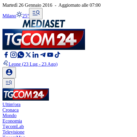
Martedì 26 Gennaio 2016
-
Aggiornato alle
07:00
Milano
25°
Leone
(23 Lug - 23 Ago)
Ultim'ora
Cronaca
Mondo
Economia
TgcomLab
Televisione