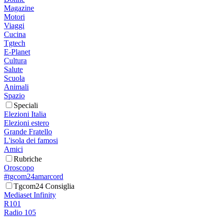
Magazine
Motori
Viaggi
Cucina
Tgtech
E-Planet
Cultura
Salute
Scuola
Animali
Spazio
Speciali
Elezioni Italia
Elezioni estero
Grande Fratello
L'isola dei famosi
Amici
Rubriche
Oroscopo
#tgcom24amarcord
Tgcom24 Consiglia
Mediaset Infinity
R101
Radio 105