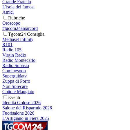
Grande Fratello
L'isola dei famosi
Amici
Rubriche
Oroscopo
#tgcom24amarcord
Tgcom24 Consiglia
Mediaset Infinity
R101
Radio 105
Virgin Radio
Radio Montecarlo
Radio Subasio
Comingsoon
Superguidatv
Zuppa di Porro
Non Sprecare
Cotto e Mangiato
Eventi
Identità Golose 2026
Salone del Risparmio 2026
Fuorisalone 2026
L'Artigiano in Fiera 2025