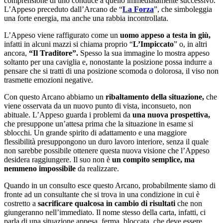
comprensione di uno conduce a quello immediatamente successivo.
L’Appeso preceduto dall’Arcano de “
La Forza
”, che simboleggia
una forte energia, ma anche una rabbia incontrollata.
L’Appeso viene raffigurato come un
uomo appeso a testa in giù,
infatti in alcuni mazzi si chiama proprio “
L’Impiccato
” o, in altri
ancora,
“Il Traditore”.
Spesso la sua immagine lo mostra appeso
soltanto per una caviglia e, nonostante la posizione possa indurre a
pensare che si tratti di una posizione scomoda o dolorosa, il viso non
trasmette emozioni negative.
Con questo Arcano abbiamo un
ribaltamento della situazione,
che
viene osservata da un nuovo punto di vista, inconsueto, non
abituale. L’Appeso guarda i problemi da
una nuova prospettiva,
che presuppone un’attesa prima che la situazione in esame si
sblocchi. Un grande spirito di adattamento e una maggiore
flessibilità presuppongono un duro lavoro interiore, senza il quale
non sarebbe possibile ottenere questa nuova visione che l’Appeso
desidera raggiungere. Il suo non è
un compito semplice, ma
nemmeno impossibile
da realizzare.
Quando in un consulto esce questo Arcano, probabilmente siamo di
fronte ad un consultante che si trova in una condizione in cui è
costretto a
sacrificare qualcosa in cambio di risultati
che non
giungeranno nell’immediato. Il nome stesso della carta, infatti, ci
parla di una situazione appesa, ferma, bloccata, che deve essere