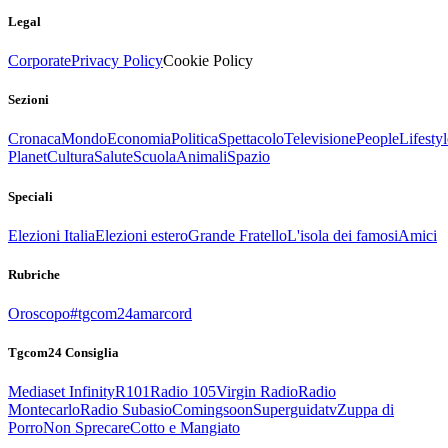
Legal
Corporate
Privacy Policy
Cookie Policy
Sezioni
Cronaca
Mondo
Economia
Politica
Spettacolo
Televisione
People
Lifestyl
Planet
Cultura
Salute
Scuola
Animali
Spazio
Speciali
Elezioni Italia
Elezioni estero
Grande Fratello
L'isola dei famosi
Amici
Rubriche
Oroscopo
#tgcom24amarcord
Tgcom24 Consiglia
Mediaset Infinity
R101
Radio 105
Virgin Radio
Radio
Montecarlo
Radio Subasio
Comingsoon
Superguidatv
Zuppa di
Porro
Non Sprecare
Cotto e Mangiato