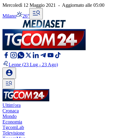
Mercoledì 12 Maggio 2021
-
Aggiornato alle
05:00
Milano
26°
Leone
(23 Lug - 23 Ago)
Ultim'ora
Cronaca
Mondo
Economia
TgcomLab
Televisione