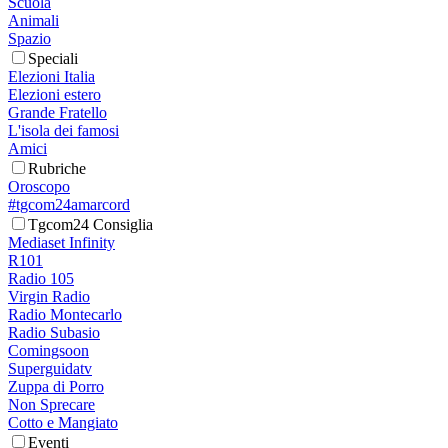
Scuola
Animali
Spazio
Speciali
Elezioni Italia
Elezioni estero
Grande Fratello
L'isola dei famosi
Amici
Rubriche
Oroscopo
#tgcom24amarcord
Tgcom24 Consiglia
Mediaset Infinity
R101
Radio 105
Virgin Radio
Radio Montecarlo
Radio Subasio
Comingsoon
Superguidatv
Zuppa di Porro
Non Sprecare
Cotto e Mangiato
Eventi