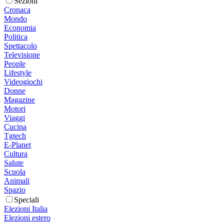
Sezioni
Cronaca
Mondo
Economia
Politica
Spettacolo
Televisione
People
Lifestyle
Videogiochi
Donne
Magazine
Motori
Viaggi
Cucina
Tgtech
E-Planet
Cultura
Salute
Scuola
Animali
Spazio
Speciali
Elezioni Italia
Elezioni estero