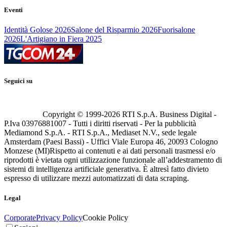
Eventi
Identità Golose 2026
Salone del Risparmio 2026
Fuorisalone
2026
L'Artigiano in Fiera 2025
Seguici su
Copyright © 1999-
2026
RTI S.p.A. Business Digital -
P.Iva 03976881007 - Tutti i diritti riservati - Per la pubblicità
Mediamond S.p.A. - RTI S.p.A., Mediaset N.V., sede legale
Amsterdam (Paesi Bassi) - Uffici Viale Europa 46, 20093 Cologno
Monzese (MI)
Rispetto ai contenuti e ai dati personali trasmessi e/o
riprodotti è vietata ogni utilizzazione funzionale all’addestramento di
sistemi di intelligenza artificiale generativa. È altresì fatto divieto
espresso di utilizzare mezzi automatizzati di data scraping.
Legal
Corporate
Privacy Policy
Cookie Policy