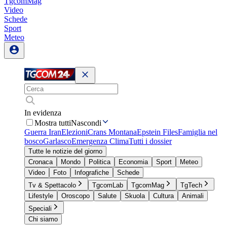
TgcomMag
Video
Schede
Sport
Meteo
In evidenza
Mostra tutti
Nascondi
Guerra Iran
Elezioni
Crans Montana
Epstein Files
Famiglia nel
bosco
Garlasco
Emergenza Clima
Tutti i dossier
Tutte le notizie del giorno
Cronaca
Mondo
Politica
Economia
Sport
Meteo
Video
Foto
Infografiche
Schede
Tv & Spettacolo
TgcomLab
TgcomMag
TgTech
Lifestyle
Oroscopo
Salute
Skuola
Cultura
Animali
Speciali
Chi siamo