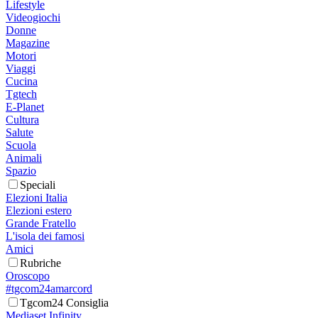
Lifestyle
Videogiochi
Donne
Magazine
Motori
Viaggi
Cucina
Tgtech
E-Planet
Cultura
Salute
Scuola
Animali
Spazio
Speciali
Elezioni Italia
Elezioni estero
Grande Fratello
L'isola dei famosi
Amici
Rubriche
Oroscopo
#tgcom24amarcord
Tgcom24 Consiglia
Mediaset Infinity