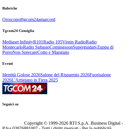
Rubriche
Oroscopo
#tgcom24amarcord
Tgcom24 Consiglia
Mediaset Infinity
R101
Radio 105
Virgin Radio
Radio
Montecarlo
Radio Subasio
Comingsoon
Superguidatv
Zuppa di
Porro
Non Sprecare
Cotto e Mangiato
Eventi
Identità Golose 2026
Salone del Risparmio 2026
Fuorisalone
2026
L'Artigiano in Fiera 2025
Seguici su
Copyright © 1999-
2026
RTI S.p.A. Business Digital -
P.Iva 03976881007 - Tutti i diritti riservati - Per la pubblicità