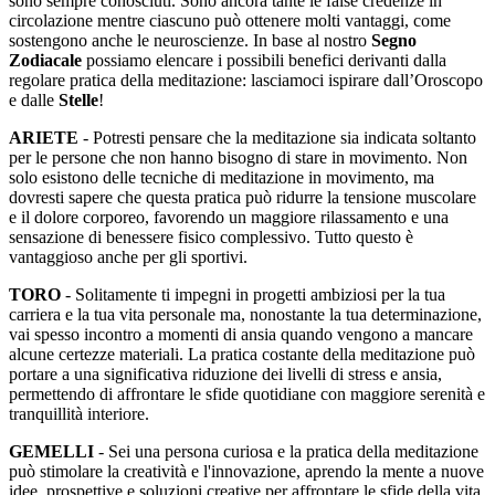
sono sempre conosciuti. Sono ancora tante le false credenze in
circolazione mentre ciascuno può ottenere molti vantaggi, come
sostengono anche le neuroscienze. In base al nostro
Segno
Zodiacale
possiamo elencare i possibili benefici derivanti dalla
regolare pratica della meditazione: lasciamoci ispirare dall’Oroscopo
e dalle
Stelle
!
ARIETE
- Potresti pensare che la meditazione sia indicata soltanto
per le persone che non hanno bisogno di stare in movimento. Non
solo esistono delle tecniche di meditazione in movimento, ma
dovresti sapere che questa pratica può ridurre la tensione muscolare
e il dolore corporeo, favorendo un maggiore rilassamento e una
sensazione di benessere fisico complessivo. Tutto questo è
vantaggioso anche per gli sportivi.
TORO
- Solitamente ti impegni in progetti ambiziosi per la tua
carriera e la tua vita personale ma, nonostante la tua determinazione,
vai spesso incontro a momenti di ansia quando vengono a mancare
alcune certezze materiali. La pratica costante della meditazione può
portare a una significativa riduzione dei livelli di stress e ansia,
permettendo di affrontare le sfide quotidiane con maggiore serenità e
tranquillità interiore.
GEMELLI
- Sei una persona curiosa e la pratica della meditazione
può stimolare la creatività e l'innovazione, aprendo la mente a nuove
idee, prospettive e soluzioni creative per affrontare le sfide della vita