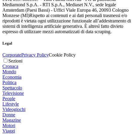
Mediamond S.p.A. - RTI S.p.A., Mediaset N.V., sede legale
Amsterdam (Paesi Bassi) - Uffici Viale Europa 46, 20093 Cologno
Monzese (MI)
Rispetto ai contenuti e ai dati personali trasmessi e/o
riprodotti è vietata ogni utilizzazione funzionale all’addestramento di
sistemi di intelligenza artificiale generativa. È altresì fatto divieto
espresso di utilizzare mezzi automatizzati di data scraping.
Legal
Corporate
Privacy Policy
Cookie Policy
Sezioni
Cronaca
Mondo
Economia
Politica
Spettacolo
Televisione
People
Lifestyle
Videogiochi
Donne
Magazine
Motori
Viaggi