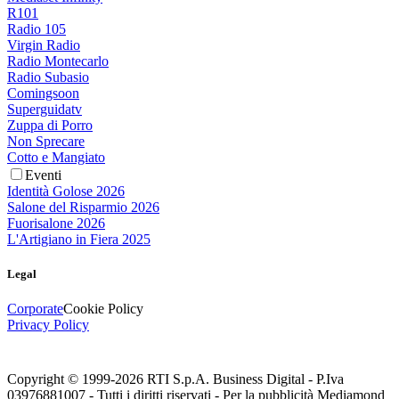
R101
Radio 105
Virgin Radio
Radio Montecarlo
Radio Subasio
Comingsoon
Superguidatv
Zuppa di Porro
Non Sprecare
Cotto e Mangiato
Eventi
Identità Golose 2026
Salone del Risparmio 2026
Fuorisalone 2026
L'Artigiano in Fiera 2025
Legal
Corporate
Cookie Policy
Privacy Policy
Copyright © 1999-
2026
RTI S.p.A. Business Digital - P.Iva
03976881007 - Tutti i diritti riservati - Per la pubblicità Mediamond