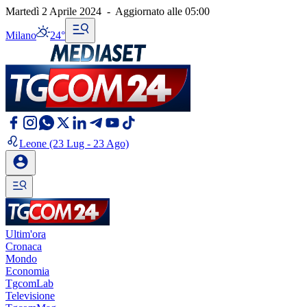
Martedì 2 Aprile 2024
-
Aggiornato alle
05:00
Milano
24°
Leone
(23 Lug - 23 Ago)
Ultim'ora
Cronaca
Mondo
Economia
TgcomLab
Televisione