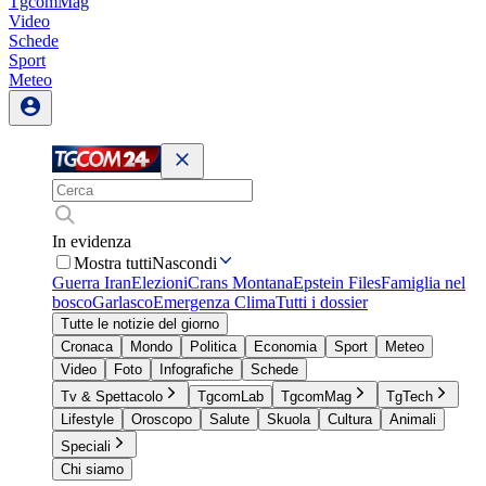
TgcomMag
Video
Schede
Sport
Meteo
In evidenza
Mostra tutti
Nascondi
Guerra Iran
Elezioni
Crans Montana
Epstein Files
Famiglia nel
bosco
Garlasco
Emergenza Clima
Tutti i dossier
Tutte le notizie del giorno
Cronaca
Mondo
Politica
Economia
Sport
Meteo
Video
Foto
Infografiche
Schede
Tv & Spettacolo
TgcomLab
TgcomMag
TgTech
Lifestyle
Oroscopo
Salute
Skuola
Cultura
Animali
Speciali
Chi siamo