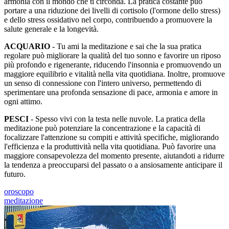
armonia con il mondo che ti circonda. La pratica costante può
portare a una riduzione dei livelli di cortisolo (l'ormone dello stress)
e dello stress ossidativo nel corpo, contribuendo a promuovere la
salute generale e la longevità.
ACQUARIO
- Tu ami la meditazione e sai che la sua pratica
regolare può migliorare la qualità del tuo sonno e favorire un riposo
più profondo e rigenerante, riducendo l'insonnia e promuovendo un
maggiore equilibrio e vitalità nella vita quotidiana. Inoltre, promuove
un senso di connessione con l'intero universo, permettendo di
sperimentare una profonda sensazione di pace, armonia e amore in
ogni attimo.
PESCI
- Spesso vivi con la testa nelle nuvole. La pratica della
meditazione può potenziare la concentrazione e la capacità di
focalizzare l'attenzione su compiti e attività specifiche, migliorando
l'efficienza e la produttività nella vita quotidiana. Può favorire una
maggiore consapevolezza del momento presente, aiutandoti a ridurre
la tendenza a preoccuparsi del passato o a ansiosamente anticipare il
futuro.
oroscopo
meditazione