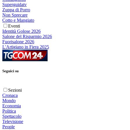
Superguidatv
Zuppa di Porro
Non Sprecare
Cotto e Mangiato
Eventi
Identità Golose 2026
Salone del Risparmio 2026
Fuorisalone 2026
L'Artigiano in Fiera 2025
Seguici su
Sezioni
Cronaca
Mondo
Economia
Politica
Spettacolo
Televisione
People