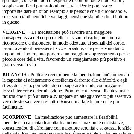
spirituale, consentendoti di esplorare e comprendere i tuoi valori,
scopi e significati più profondi nella vita. Per te può essere
importante dare un buon esempio alle persone che ti circondano e,
se ci sono tanti benefici e vantaggi, pensi che sia utile che ti imitino
in questo.
VERGINE
- La meditazione può favorire una maggiore
consapevolezza del corpo e delle sensazioni fisiche, aiutando a
riconoscere e a rispondere in modo adeguato ai segnali del corpo,
promuovendo il benessere fisico e la salute, che per te sono tanto
importanti. Inoltre, può portare a un maggiore apprezzamento per le
piccole cose della vita, favorendo un atteggiamento più positivo e
grato verso la vita.
BILANCIA
- Praticare regolarmente la meditazione può aumentare
la capacità di adattamento e resilienza di fronte alle difficoltà e agli
stress della vita, permettendoti di superare le sfide con maggiore
forza interiore e determinazione. Promuove un senso di autostima e
fiducia che ti può aiutare a sviluppare un atteggiamento più assertivo
verso te stessa e verso gli altri. Riuscirai a fare le tue scelte più
facilmente.
SCORPIONE
- La meditazione può aumentare la flessibilità
mentale e la capacità di adattarti a nuove situazioni e circostanze,
consentendoti di affrontare con maggiore serenità e saggezza le sfide
della vita. Per una persona come te può essere utile anche per ridurre