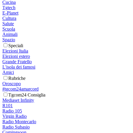
Cucina
Tgtech
E-Planet
Cultura
Salute
Scuola
Animali
Spazio
Speciali
Elezioni Italia
Elezioni estero
Grande Fratello
L'isola dei famosi
Amici
Rubriche
Oroscopo
#tgcom24amarcord
Tgcom24 Consiglia
Mediaset Infinity
R101
Radio 105
Virgin Radio
Radio Montecarlo
Radio Subasio
Comingsoon