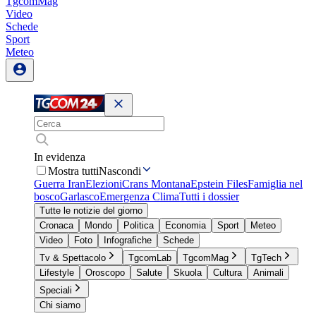
TgcomMag
Video
Schede
Sport
Meteo
In evidenza
Mostra tutti
Nascondi
Guerra Iran
Elezioni
Crans Montana
Epstein Files
Famiglia nel
bosco
Garlasco
Emergenza Clima
Tutti i dossier
Tutte le notizie del giorno
Cronaca
Mondo
Politica
Economia
Sport
Meteo
Video
Foto
Infografiche
Schede
Tv & Spettacolo
TgcomLab
TgcomMag
TgTech
Lifestyle
Oroscopo
Salute
Skuola
Cultura
Animali
Speciali
Chi siamo