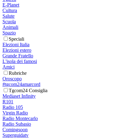
E-Planet
Cultura
Salute
Scuola
Animali
Spazio
Speciali
Elezioni Italia
Elezioni estero
Grande Fratello
L'isola dei famosi
Amici
Rubriche
Oroscopo
#tgcom24amarcord
Tgcom24 Consiglia
Mediaset Infinity
R101
Radio 105
Virgin Radio
Radio Montecarlo
Radio Subasio
Comingsoon
Superguidatv