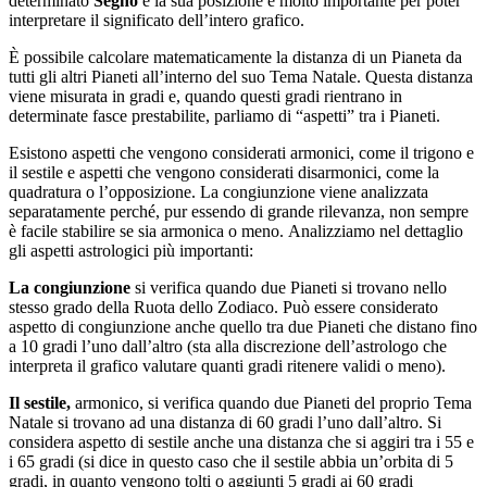
determinato
Segno
e la sua posizione è molto importante per poter
interpretare il significato dell’intero grafico.
È possibile calcolare matematicamente la distanza di un Pianeta da
tutti gli altri Pianeti all’interno del suo Tema Natale. Questa distanza
viene misurata in gradi e, quando questi gradi rientrano in
determinate fasce prestabilite, parliamo di “aspetti” tra i Pianeti.
Esistono aspetti che vengono considerati armonici, come il trigono e
il sestile e aspetti che vengono considerati disarmonici, come la
quadratura o l’opposizione. La congiunzione viene analizzata
separatamente perché, pur essendo di grande rilevanza, non sempre
è facile stabilire se sia armonica o meno. Analizziamo nel dettaglio
gli aspetti astrologici più importanti:
La congiunzione
si verifica quando due Pianeti si trovano nello
stesso grado della Ruota dello Zodiaco. Può essere considerato
aspetto di congiunzione anche quello tra due Pianeti che distano fino
a 10 gradi l’uno dall’altro (sta alla discrezione dell’astrologo che
interpreta il grafico valutare quanti gradi ritenere validi o meno).
Il sestile,
armonico, si verifica quando due Pianeti del proprio Tema
Natale si trovano ad una distanza di 60 gradi l’uno dall’altro. Si
considera aspetto di sestile anche una distanza che si aggiri tra i 55 e
i 65 gradi (si dice in questo caso che il sestile abbia un’orbita di 5
gradi, in quanto vengono tolti o aggiunti 5 gradi ai 60 gradi