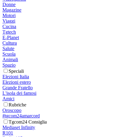
Donne
Magazine
Motori
Viaggi
Cucina
Tgtech
E-Planet
Cultura
Salute
Scuola
Animali
Spazio
Speciali
Elezioni Italia
Elezioni estero
Grande Fratello
L'isola dei famosi
Amici
Rubriche
Oroscopo
#tgcom24amarcord
Tgcom24 Consiglia
Mediaset Infinity
R101