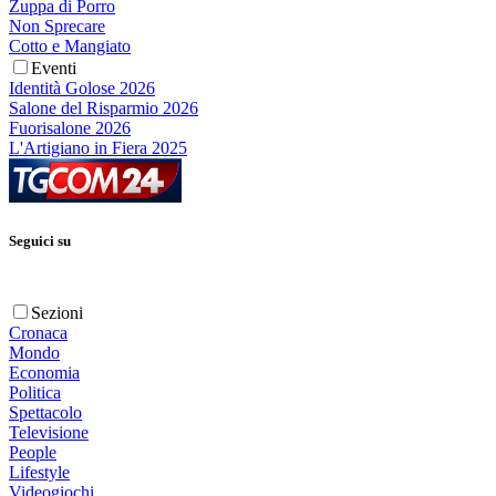
Zuppa di Porro
Non Sprecare
Cotto e Mangiato
Eventi
Identità Golose 2026
Salone del Risparmio 2026
Fuorisalone 2026
L'Artigiano in Fiera 2025
Seguici su
Sezioni
Cronaca
Mondo
Economia
Politica
Spettacolo
Televisione
People
Lifestyle
Videogiochi