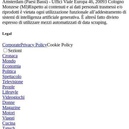
Amsterdam (Paesi Bassi) - Uffici Viale Europa 46, 20093 Cologno
Monzese (MI)
Rispetto ai contenuti e ai dati personali trasmessi e/o
riprodotti è vietata ogni utilizzazione funzionale all’addestramento di
sistemi di intelligenza artificiale generativa. È altresì fatto divieto
espresso di utilizzare mezzi automatizzati di data scraping.
Legal
Corporate
Privacy Policy
Cookie Policy
Sezioni
Cronaca
Mondo
Economia
Politica
Spettacolo
Televisione
People
Lifestyle
Videogiochi
Donne
Magazine
Motori
Viaggi
Cucina
Tgtech