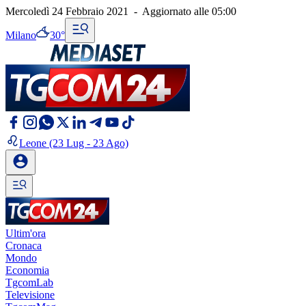
Mercoledì 24 Febbraio 2021
-
Aggiornato alle
05:00
Milano
30°
Leone
(23 Lug - 23 Ago)
Ultim'ora
Cronaca
Mondo
Economia
TgcomLab
Televisione