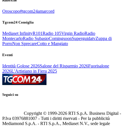
Rubriche
Oroscopo
#tgcom24amarcord
Tgcom24 Consiglia
Mediaset Infinity
R101
Radio 105
Virgin Radio
Radio
Montecarlo
Radio Subasio
Comingsoon
Superguidatv
Zuppa di
Porro
Non Sprecare
Cotto e Mangiato
Eventi
Identità Golose 2026
Salone del Risparmio 2026
Fuorisalone
2026
L'Artigiano in Fiera 2025
Seguici su
Copyright © 1999-
2026
RTI S.p.A. Business Digital -
P.Iva 03976881007 - Tutti i diritti riservati - Per la pubblicità
Mediamond S.p.A. - RTI S.p.A., Mediaset N.V., sede legale