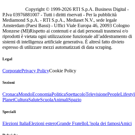
Copyright © 1999-
2026
RTI S.p.A. Business Digital -
P.Iva 03976881007 - Tutti i diritti riservati - Per la pubblicità
Mediamond S.p.A. - RTI S.p.A., Mediaset N.V., sede legale
Amsterdam (Paesi Bassi) - Uffici Viale Europa 46, 20093 Cologno
Monzese (MI)
Rispetto ai contenuti e ai dati personali trasmessi e/o
riprodotti è vietata ogni utilizzazione funzionale all’addestramento di
sistemi di intelligenza artificiale generativa. È altresì fatto divieto
espresso di utilizzare mezzi automatizzati di data scraping.
Legal
Corporate
Privacy Policy
Cookie Policy
Sezioni
Cronaca
Mondo
Economia
Politica
Spettacolo
Televisione
People
Lifestyl
Planet
Cultura
Salute
Scuola
Animali
Spazio
Speciali
Elezioni Italia
Elezioni estero
Grande Fratello
L'isola dei famosi
Amici