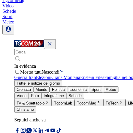
TgcomMag
Video
Schede
Sport
Meteo
In evidenza
Mostra tutti
Nascondi
Guerra Iran
Elezioni
Crans Montana
Epstein Files
Famiglia nel b
Tutte le notizie del giorno
Cronaca
Mondo
Politica
Economia
Sport
Meteo
Video
Foto
Infografiche
Schede
Tv & Spettacolo
TgcomLab
TgcomMag
TgTech
Lif
Chi siamo
Seguici anche su