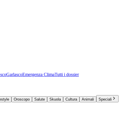
osco
Garlasco
Emergenza Clima
Tutti i dossier
estyle
Oroscopo
Salute
Skuola
Cultura
Animali
Speciali