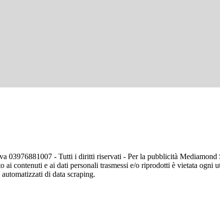
va 03976881007 - Tutti i diritti riservati - Per la pubblicità Mediamon
o ai contenuti e ai dati personali trasmessi e/o riprodotti è vietata ogni 
zi automatizzati di data scraping.