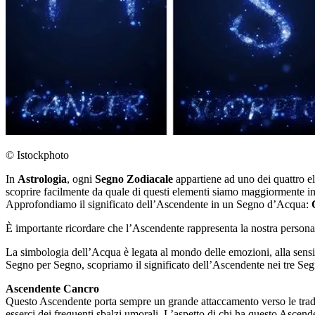
© Istockphoto
In
Astrologia
, ogni
Segno Zodiacale
appartiene ad uno dei quattro e
scoprire facilmente da quale di questi elementi siamo maggiormente inf
Approfondiamo il significato dell’Ascendente in un Segno d’Acqua:
È importante ricordare che l’Ascendente rappresenta la nostra personali
La simbologia dell’Acqua è legata al mondo delle emozioni, alla sensibil
Segno per Segno, scopriamo il significato dell’Ascendente nei tre Se
Ascendente Cancro
Questo Ascendente porta sempre un grande attaccamento verso le tradizi
esserci dei frequenti sbalzi umorali. L’aspetto di chi ha questo Ascen