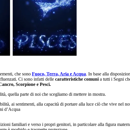
lementi, che sono
Fuoco, Terra, Aria e Acqua
. In base alla disposizio
luenzati. Ci sono infatti delle
caratteristiche comuni
a tutti i Segni 
Cancro, Scorpione e Pesci.
tà, quella parte di noi che scegliamo di mettere in mostra.
ità, ai sentimenti, alla capacità di portare alla luce ciò che vive nel n
gni d’Acqua
oni familiari e verso i propri genitori, in particolare alla figura mate
dente è morbido e trasmette protezione.