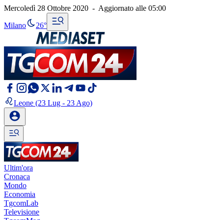
Mercoledì 28 Ottobre 2020
-
Aggiornato alle
05:00
Milano
26°
Leone
(23 Lug - 23 Ago)
Ultim'ora
Cronaca
Mondo
Economia
TgcomLab
Televisione