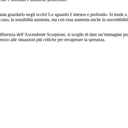
sta guardarlo negli occhi! Lo sguardo è intenso e profondo. Si tende a p
 caso, la sensibilità aumenta, ma con essa aumenta anche la suscettibilità
fferenza dell’Ascendente Scorpione, si sceglie di dare un’immagine pura
zzo alle situazioni più critiche per recuperare la speranza.