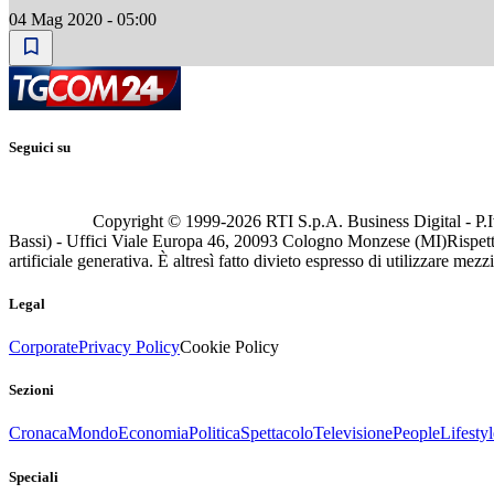
04 Mag 2020 - 05:00
Seguici su
Copyright © 1999-
2026
RTI S.p.A. Business Digital - P.I
Bassi) - Uffici Viale Europa 46, 20093 Cologno Monzese (MI)
Rispett
artificiale generativa. È altresì fatto divieto espresso di utilizzare mez
Legal
Corporate
Privacy Policy
Cookie Policy
Sezioni
Cronaca
Mondo
Economia
Politica
Spettacolo
Televisione
People
Lifestyl
Speciali