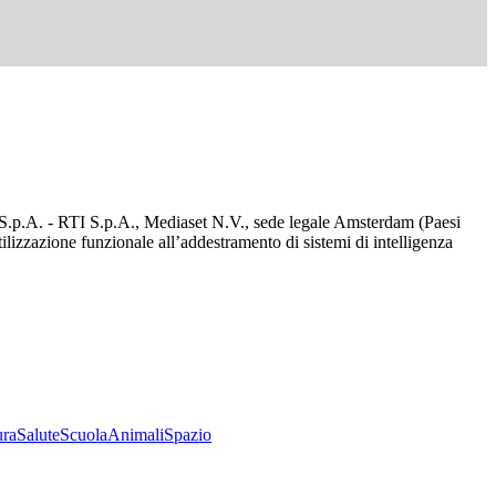
d S.p.A. - RTI S.p.A., Mediaset N.V., sede legale Amsterdam (Paesi
utilizzazione funzionale all’addestramento di sistemi di intelligenza
ura
Salute
Scuola
Animali
Spazio