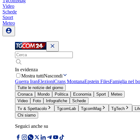
TgcomMag
Video
Schede
Sport
Meteo
In evidenza
Mostra tutti
Nascondi
Guerra Iran
Elezioni
Crans Montana
Epstein Files
Famiglia nel b
Tutte le notizie del giorno
Cronaca
Mondo
Politica
Economia
Sport
Meteo
Video
Foto
Infografiche
Schede
Tv & Spettacolo
TgcomLab
TgcomMag
TgTech
Lif
Chi siamo
Seguici anche su