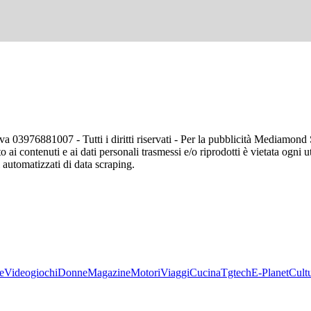
va 03976881007 - Tutti i diritti riservati - Per la pubblicità Mediamon
o ai contenuti e ai dati personali trasmessi e/o riprodotti è vietata ogni 
zi automatizzati di data scraping.
e
Videogiochi
Donne
Magazine
Motori
Viaggi
Cucina
Tgtech
E-Planet
Cult