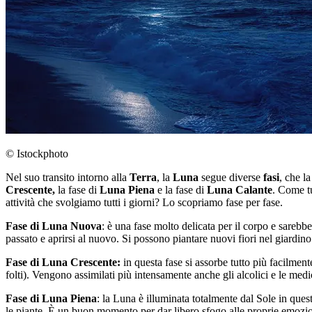
© Istockphoto
Nel suo transito intorno alla
Terra
, la
Luna
segue diverse
fasi
, che l
Crescente,
la fase di
Luna Piena
e la fase di
Luna Calante
. Come tu
attività che svolgiamo tutti i giorni? Lo scopriamo fase per fase.
Fase di Luna Nuova
: è una fase molto delicata per il corpo e sarebb
passato e aprirsi al nuovo. Si possono piantare nuovi fiori nel giardino 
Fase di Luna Crescente:
in questa fase si assorbe tutto più facilmente 
folti). Vengono assimilati più intensamente anche gli alcolici e le medi
Fase di Luna Piena
: la Luna è illuminata totalmente dal Sole in ques
le piante. È un buon momento per dar libero sfogo alle proprie emozion