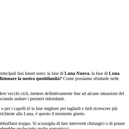
rincipali fasi lunari sono: la fase di
Luna Nuova
, la fase di
Luna
izionare la nostra quotidianità?
Come possiamo sfruttarle nelle
dere vecchi cicli, mettere definitivamente fine ad alcune situazioni del
asciando andare i pensieri ridondanti.
 per i capelli (è la fase migliore per tagliarli e farli ricrescere più
 richieste alla Luna, è questo il momento giusto.
uffarsi troppo. Si sconsiglia di fare interventi chirurgici o di potare
enderebbe anche tutto molto romantico).