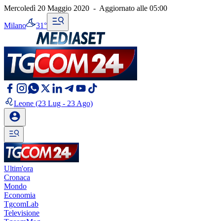
Mercoledì 20 Maggio 2020
-
Aggiornato alle
05:00
Milano
31°
Leone
(23 Lug - 23 Ago)
Ultim'ora
Cronaca
Mondo
Economia
TgcomLab
Televisione