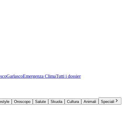
osco
Garlasco
Emergenza Clima
Tutti i dossier
estyle
Oroscopo
Salute
Skuola
Cultura
Animali
Speciali