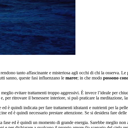
a rendono tanto affascinante e misteriosa agli occhi di chi la osserva. Le p
tti sanno, queste fasi influenzano le
maree
; in che modo
possono cond
e meglio evitare trattamenti troppo aggressivi. È invece l’ideale per chiu
e, per ritrovare il benessere interiore, si può praticare la meditazione, l
ed è quindi indicata per fare trattamenti idratanti e nutrienti per la pelle o
cine ed è quindi necessario prestare attenzione. Se si desidera fare delle
ta fase ed è quindi un momento di grande energia. Sarebbe meglio non abb
i e per dichiarare a qualcuno il proprio amore (lo scenario del cielo r