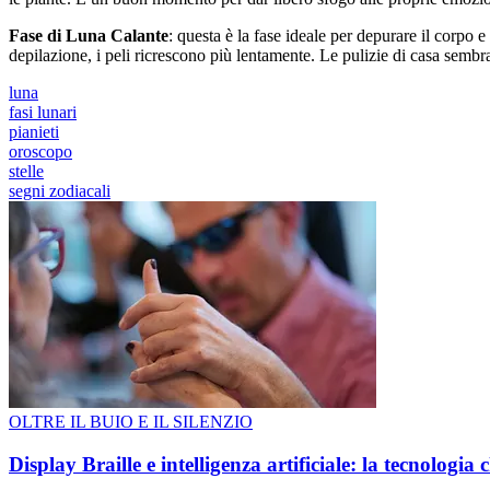
Fase di Luna Calante
: questa è la fase ideale per depurare il corpo 
depilazione, i peli ricrescono più lentamente. Le pulizie di casa sembran
luna
fasi lunari
pianieti
oroscopo
stelle
segni zodiacali
OLTRE IL BUIO E IL SILENZIO
Display Braille e intelligenza artificiale: la tecnologi