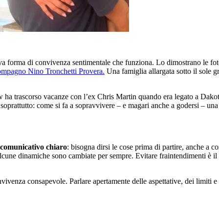
va forma di convivenza sentimentale che funziona. Lo dimostrano le fo
compagno Nino Tronchetti Provera.
Una famiglia allargata sotto il sole g
ow ha trascorso vacanze con l’ex Chris Martin quando era legato a Dakot
 E soprattutto: come si fa a sopravvivere – e magari anche a godersi – un
 comunicativo chiaro
: bisogna dirsi le cose prima di partire, anche a c
lcune dinamiche sono cambiate per sempre. Evitare fraintendimenti è il p
venza consapevole. Parlare apertamente delle aspettative, dei limiti e d