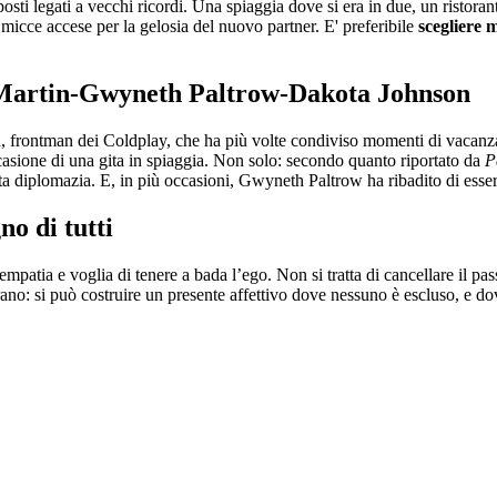
posti legati a vecchi ricordi. Una spiaggia dove si era in due, un risto
micce accese per la gelosia del nuovo partner. E' preferibile
scegliere m
 Martin-Gwyneth Paltrow-Dakota Johnson
n, frontman dei Coldplay, che ha più volte condiviso momenti di vacan
casione di una gita in spiaggia. Non solo: secondo quanto riportato da
P
anta diplomazia. E, in più occasioni, Gwyneth Paltrow ha ribadito di esse
no di tutti
patia e voglia di tenere a bada l’ego. Non si tratta di cancellare il pas
: si può costruire un presente affettivo dove nessuno è escluso, e dov