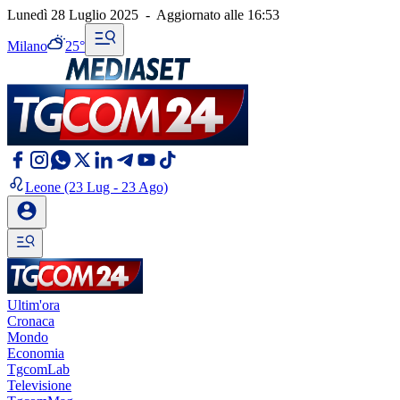
Lunedì 28 Luglio 2025
-
Aggiornato alle
16:53
Milano
25°
Leone
(23 Lug - 23 Ago)
Ultim'ora
Cronaca
Mondo
Economia
TgcomLab
Televisione