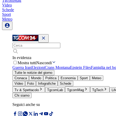
TgcomMag
Video
Schede
Sport
Meteo
In evidenza
Mostra tutti
Nascondi
Guerra Iran
Elezioni
Crans Montana
Epstein Files
Famiglia nel b
Tutte le notizie del giorno
Cronaca
Mondo
Politica
Economia
Sport
Meteo
Video
Foto
Infografiche
Schede
Tv & Spettacolo
TgcomLab
TgcomMag
TgTech
Lif
Chi siamo
Seguici anche su