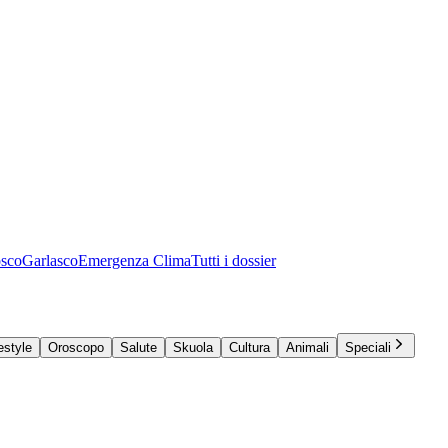
osco
Garlasco
Emergenza Clima
Tutti i dossier
estyle
Oroscopo
Salute
Skuola
Cultura
Animali
Speciali