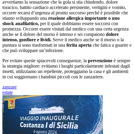
avvertiamo la sensazione che la gola si stia chiudendo, dolore
toracico, battito cardiaco accelerato persistente, vertigini e vomito,
occorre recarsi d’urgenza al pronto soccorso perché è possibile che
stiamo sviluppando una
reazione allergica importante o uno
shock anafilattico,
per il quale dobbiamo essere soccorsi con
prontezza. Occorre essere visitati dal medico con una certa urgenza
anche se il dolore del morso è intenso e sei compaiono
dolore
intenso, gonfiore e lividi.
Serve il medico anche se il morso o la
puntura si sono trasformati in una
ferita aperta
che fatica a guarire e
che può sviluppare un’infezione.
Per evitare queste spiacevoli conseguenze, la
prevenzione
è sempre
la strategia migliore: evitiamo i luoghi particolarmente infestati dagli
insetti, utilizziamo un repellente, proteggiamo la casa e gli ambienti
in cui soggiornano i bambini piccoli con le zanzariere.
zanzare
estate