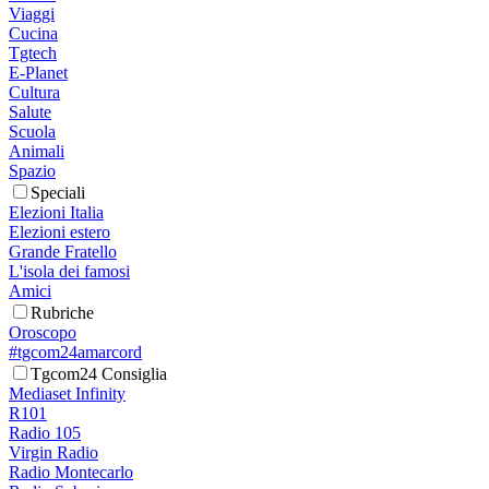
Viaggi
Cucina
Tgtech
E-Planet
Cultura
Salute
Scuola
Animali
Spazio
Speciali
Elezioni Italia
Elezioni estero
Grande Fratello
L'isola dei famosi
Amici
Rubriche
Oroscopo
#tgcom24amarcord
Tgcom24 Consiglia
Mediaset Infinity
R101
Radio 105
Virgin Radio
Radio Montecarlo