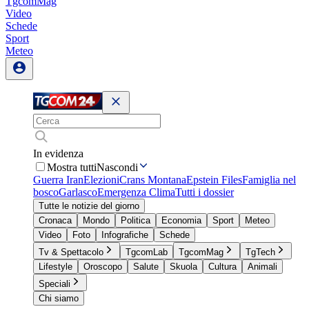
TgcomMag
Video
Schede
Sport
Meteo
In evidenza
Mostra tutti
Nascondi
Guerra Iran
Elezioni
Crans Montana
Epstein Files
Famiglia nel
bosco
Garlasco
Emergenza Clima
Tutti i dossier
Tutte le notizie del giorno
Cronaca
Mondo
Politica
Economia
Sport
Meteo
Video
Foto
Infografiche
Schede
Tv & Spettacolo
TgcomLab
TgcomMag
TgTech
Lifestyle
Oroscopo
Salute
Skuola
Cultura
Animali
Speciali
Chi siamo