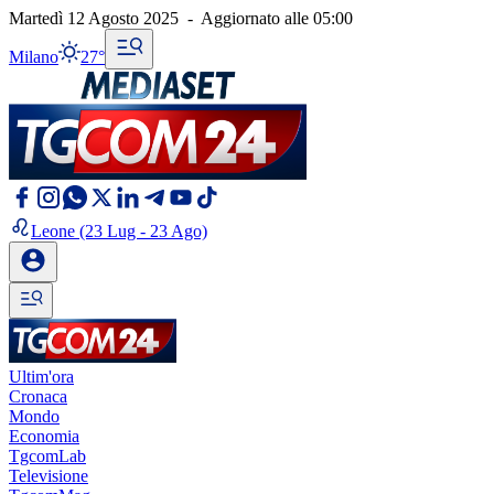
Martedì 12 Agosto 2025
-
Aggiornato alle
05:00
Milano
27°
Leone
(23 Lug - 23 Ago)
Ultim'ora
Cronaca
Mondo
Economia
TgcomLab
Televisione