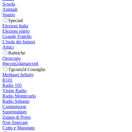
Scuola
Animali
Spazio
Speciali
Elezioni Italia
Elezioni estero
Grande Fratello
L'isola dei famosi
Amici
Rubriche
Oroscopo
#tgcom24amarcord
Tgcom24 Consiglia
Mediaset Infinity
R101
Radio 105
Virgin Radio
Radio Montecarlo
Radio Subasio
Comingsoon
Superguidatv
Zuppa di Porro
Non Sprecare
Cotto e Mangiato