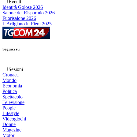
Eventi
Identità Golose 2026
Salone del Risparmio 2026
Fuorisalone 2026
L'Artigiano in Fiera 2025
Seguici su
Sezioni
Cronaca
Mondo
Economia
Politica
Spettacolo
Televisione
People
Lifestyle
Videogiochi
Donne
Magazine
Motori