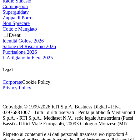
Radio Subasio
Comingsoon
Superguidatv
Zuppa di Porro
Non Sprecare
Cotto e Mangiato
Eventi
Identità Golose 2026
Salone del Risparmio 2026
Fuorisalone 2026
L'Artigiano in Fiera 2025
Legal
Corporate
Cookie Policy
Privacy Policy
Copyright © 1999-
2026
RTI S.p.A. Business Digital - P.Iva
03976881007 - Tutti i diritti riservati - Per la pubblicità Mediamond
S.p.A. - RTI S.p.A., Mediaset N.V., sede legale Amsterdam (Paesi
Bassi) - Uffici Viale Europa 46, 20093 Cologno Monzese (MI)
Rispetto ai contenuti e ai dati personali trasmessi e/o riprodotti è
vietata ogni utilizzazione funzionale all’addestramento di sistemi di