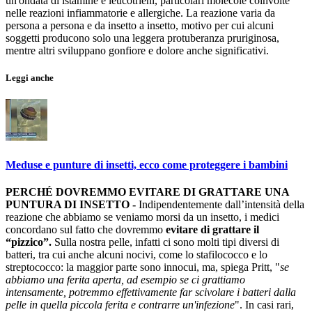
un'ondata di istamine e leucotrieni, particolari molecole coinvolte
nelle reazioni infiammatorie e allergiche. La reazione varia da
persona a persona e da insetto a insetto, motivo per cui alcuni
soggetti producono solo una leggera protuberanza pruriginosa,
mentre altri sviluppano gonfiore e dolore anche significativi.
Leggi anche
Meduse e punture di insetti, ecco come proteggere i bambini
PERCHÉ DOVREMMO EVITARE DI GRATTARE UNA
PUNTURA DI INSETTO -
Indipendentemente dall’intensità della
reazione che abbiamo se veniamo morsi da un insetto, i medici
concordano sul fatto che dovremmo
evitare di grattare il
“pizzico”.
Sulla nostra pelle, infatti ci sono molti tipi diversi di
batteri, tra cui anche alcuni nocivi, come lo stafilococco e lo
streptococco: la maggior parte sono innocui, ma, spiega Pritt, "
se
abbiamo una ferita aperta, ad esempio se ci grattiamo
intensamente, potremmo effettivamente far scivolare i batteri dalla
pelle in quella piccola ferita e contrarre un'infezione
". In casi rari,