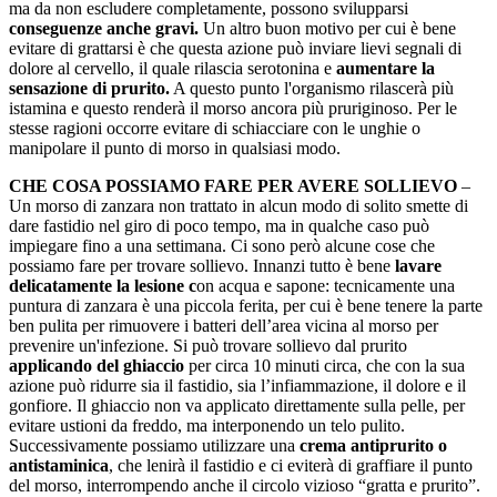
ma da non escludere completamente, possono svilupparsi
conseguenze anche gravi.
Un altro buon motivo per cui è bene
evitare di grattarsi è che questa azione può inviare lievi segnali di
dolore al cervello, il quale rilascia serotonina e
aumentare la
sensazione di prurito.
A questo punto l'organismo rilascerà più
istamina e questo renderà il morso ancora più pruriginoso. Per le
stesse ragioni occorre evitare di schiacciare con le unghie o
manipolare il punto di morso in qualsiasi modo.
CHE COSA POSSIAMO FARE PER AVERE SOLLIEVO
–
Un morso di zanzara non trattato in alcun modo di solito smette di
dare fastidio nel giro di poco tempo, ma in qualche caso può
impiegare fino a una settimana. Ci sono però alcune cose che
possiamo fare per trovare sollievo. Innanzi tutto è bene
lavare
delicatamente la lesione c
on acqua e sapone: tecnicamente una
puntura di zanzara è una piccola ferita, per cui è bene tenere la parte
ben pulita per rimuovere i batteri dell’area vicina al morso per
prevenire un'infezione. Si può trovare sollievo dal prurito
applicando del ghiaccio
per circa 10 minuti circa, che con la sua
azione può ridurre sia il fastidio, sia l’infiammazione, il dolore e il
gonfiore. Il ghiaccio non va applicato direttamente sulla pelle, per
evitare ustioni da freddo, ma interponendo un telo pulito.
Successivamente possiamo utilizzare una
crema antiprurito o
antistaminica
, che lenirà il fastidio e ci eviterà di graffiare il punto
del morso, interrompendo anche il circolo vizioso “gratta e prurito”.