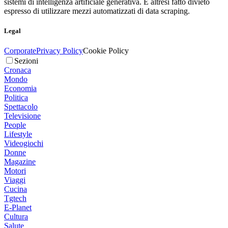
sistemi di intelligenza artificiale generativa. È altresì fatto divieto
espresso di utilizzare mezzi automatizzati di data scraping.
Legal
Corporate
Privacy Policy
Cookie Policy
Sezioni
Cronaca
Mondo
Economia
Politica
Spettacolo
Televisione
People
Lifestyle
Videogiochi
Donne
Magazine
Motori
Viaggi
Cucina
Tgtech
E-Planet
Cultura
Salute