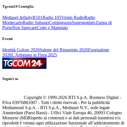
Tgcom24 Consiglia
Mediaset Infinity
R101
Radio 105
Virgin Radio
Radio
Montecarlo
Radio Subasio
Comingsoon
Superguidatv
Zuppa di
Porro
Non Sprecare
Cotto e Mangiato
Eventi
Identità Golose 2026
Salone del Risparmio 2026
Fuorisalone
2026
L'Artigiano in Fiera 2025
Seguici su
Copyright © 1999-
2026
RTI S.p.A. Business Digital -
P.Iva 03976881007 - Tutti i diritti riservati - Per la pubblicità
Mediamond S.p.A. - RTI S.p.A., Mediaset N.V., sede legale
Amsterdam (Paesi Bassi) - Uffici Viale Europa 46, 20093 Cologno
Monzese (MI)
Rispetto ai contenuti e ai dati personali trasmessi e/o
riprodotti è vietata ogni utilizzazione funzionale all’addestramento di