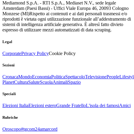
Mediamond S.p.A. - RTI S.p.A., Mediaset N.V., sede legale
Amsterdam (Paesi Bassi) - Uffici Viale Europa 46, 20093 Cologno
Monzese (MI)
Rispetto ai contenuti e ai dati personali trasmessi e/o
riprodotti è vietata ogni utilizzazione funzionale all’addestramento di
sistemi di intelligenza artificiale generativa. È altresì fatto divieto
espresso di utilizzare mezzi automatizzati di data scraping.
Legal
Corporate
Privacy Policy
Cookie Policy
Sezioni
Cronaca
Mondo
Economia
Politica
Spettacolo
Televisione
People
Lifestyl
Planet
Cultura
Salute
Scuola
Animali
Spazio
Speciali
Elezioni Italia
Elezioni estero
Grande Fratello
L'isola dei famosi
Amici
Rubriche
Oroscopo
#tgcom24amarcord