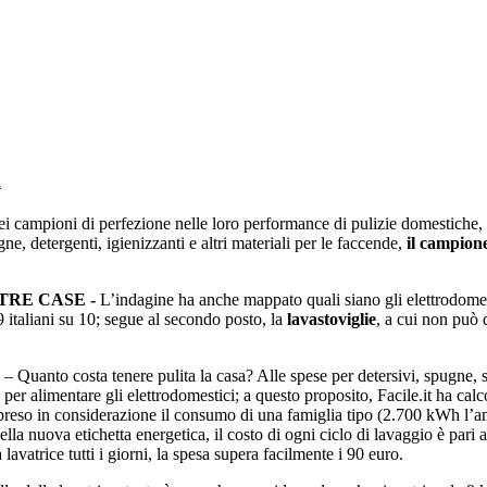
a
i campioni di perfezione nelle loro performance di pulizie domestiche,
ugne, detergenti, igienizzanti e altri materiali per le faccende,
il campion
TRE CASE -
L’indagine ha anche mappato quali siano gli elettrodomest
9 italiani su 10; segue al secondo posto, la
lavastoviglie
, a cui non può d
– Quanto costa tenere pulita la casa? Alle spese per detersivi, spugne, st
ta per alimentare gli elettrodomestici; a questo proposito, Facile.it ha ca
to preso in considerazione il consumo di una famiglia tipo (2.700 kWh l’a
lla nuova etichetta energetica, il costo di ogni ciclo di lavaggio è pari
a lavatrice tutti i giorni, la spesa supera facilmente i 90 euro.