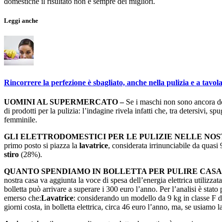
domestiche il risultato non è sempre dei migliori.
Leggi anche
Rincorrere la perfezione è sbagliato, anche nella pulizia e a tavol
UOMINI AL SUPERMERCATO –
Se i maschi non sono ancora de
di prodotti per la pulizia: l’indagine rivela infatti che, tra detersivi, sp
femminile.
GLI ELETTRODOMESTICI PER LE PULIZIE NELLE NOS
primo posto si piazza la
lavatrice
, considerata irrinunciabile da quasi 
stiro
(28%).
QUANTO SPENDIAMO IN BOLLETTA PER PULIRE CASA
nostra casa va aggiunta la voce di spesa dell’energia elettrica utilizza
bolletta può arrivare a superare i 300 euro l’anno. Per l’analisi è sta
emerso che:
Lavatrice
: considerando un modello da 9 kg in classe F de
giorni costa, in bolletta elettrica, circa 46 euro l’anno, ma, se usiamo l