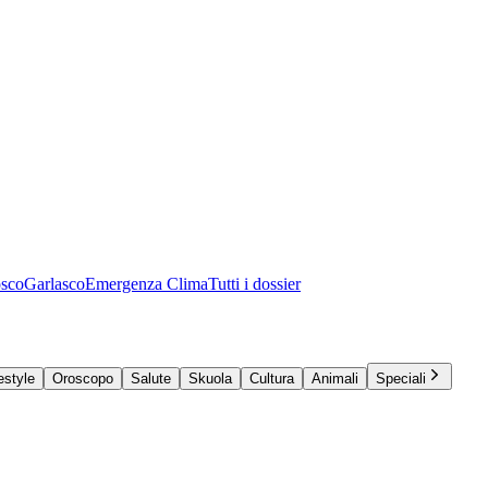
osco
Garlasco
Emergenza Clima
Tutti i dossier
estyle
Oroscopo
Salute
Skuola
Cultura
Animali
Speciali