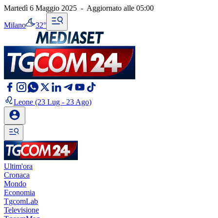
Martedì 6 Maggio 2025
-
Aggiornato alle
05:00
Milano
32°
Leone
(23 Lug - 23 Ago)
Ultim'ora
Cronaca
Mondo
Economia
TgcomLab
Televisione