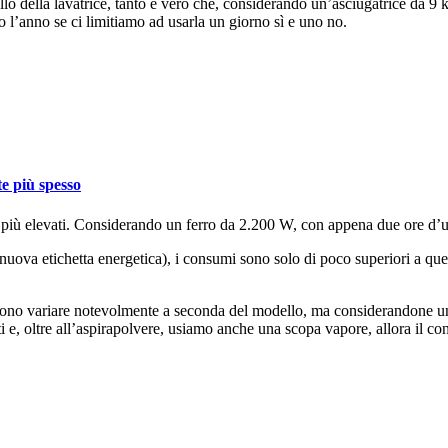
lo della lavatrice, tanto è vero che, considerando un’asciugatrice da 9 k
ro l’anno se ci limitiamo ad usarla un giorno sì e uno no.
te più spesso
 più elevati. Considerando un ferro da 2.200 W, con appena due ore d’uso
nuova etichetta energetica), i consumi sono solo di poco superiori a quel
ono variare notevolmente a seconda del modello, ma considerandone un
e, oltre all’aspirapolvere, usiamo anche una scopa vapore, allora il cont