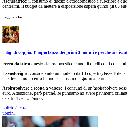
Asciugatrice
: il consumo di questo elettrodomestico è superiore a quel
centesimi. Il budget da mettere a disposizione supera quindi gli 85 eu
Leggi anche
Litigi di coppia: l’importanza dei primi 3 minuti e perché si discu
Ferro da stiro:
questo elettrodomestico è uno di quelli con i consumi
Lavastoviglie
: considerando un modello da 13 coperti (classe F della 
che diventano 55 euro l’anno se la usiamo a giorni alterni.
Aspirapolvere e scopa a vapore:
i consumi di un’aspirapolvere poss
euro. Attenzione, però perché, se puntiamo ad avere pavimenti brillanti 
da altri 45 euro l’anno.
pulizie di casa
uomini