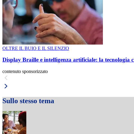
OLTRE IL BUIO E IL SILENZIO
Display Braille e intelligenza artificiale: la tecnologi
contenuto sponsorizzato
Sullo stesso tema