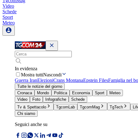
TgcomMag
Video
Schede
Sport
Meteo
In evidenza
Mostra tutti
Nascondi
Guerra Iran
Elezioni
Crans Montana
Epstein Files
Famiglia nel b
Tutte le notizie del giorno
Cronaca
Mondo
Politica
Economia
Sport
Meteo
Video
Foto
Infografiche
Schede
Tv & Spettacolo
TgcomLab
TgcomMag
TgTech
Lif
Chi siamo
Seguici anche su