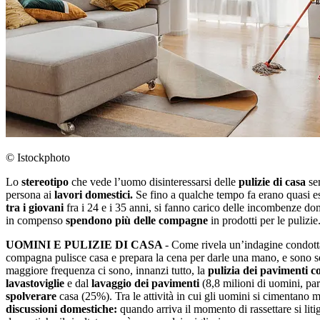
© Istockphoto
Lo
stereotipo
che vede l’uomo disinteressarsi delle
pulizie di casa
se
persona ai
lavori domestici.
Se fino a qualche tempo fa erano quasi e
tra i giovani
fra i 24 e i 35 anni, si fanno carico delle incombenze d
in compenso
spendono più delle compagne
in prodotti per le pulizie
UOMINI E PULIZIE DI CASA
- Come rivela un’indagine condotta
compagna pulisce casa e prepara la cena per darle una mano, e sono sem
maggiore frequenza ci sono, innanzi tutto, la
pulizia dei pavimenti c
lavastoviglie
e dal
lavaggio dei pavimenti
(8,8 milioni di uomini, pa
spolverare
casa (25%). Tra le attività in cui gli uomini si cimentano 
discussioni domestiche:
quando arriva il momento di rassettare si liti