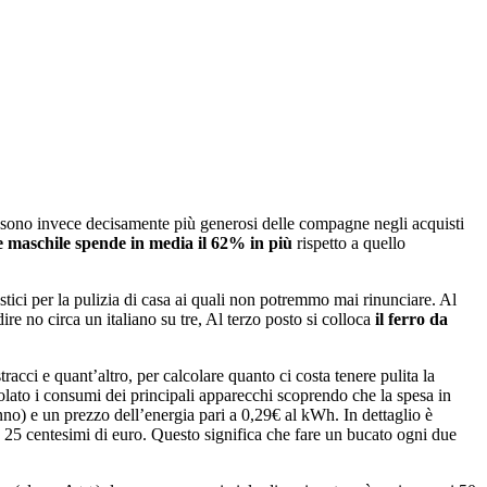
 sono invece decisamente più generosi delle compagne negli acquisti
e maschile spende in media il 62% in più
rispetto a quello
ici per la pulizia di casa ai quali non potremmo mai rinunciare. Al
ire no circa un italiano su tre, Al terzo posto si colloca
il ferro da
racci e quant’altro, per calcolare quanto ci costa tenere pulita la
lcolato i consumi dei principali apparecchi scoprendo che la spesa in
nno) e un prezzo dell’energia pari a 0,29€ al kWh. In dettaglio è
 a 25 centesimi di euro. Questo significa che fare un bucato ogni due