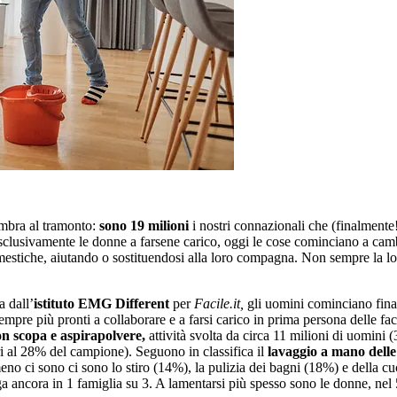
mbra al tramonto:
sono 19 milioni
i nostri connazionali che (finalmente!
sclusivamente le donne a farsene carico, oggi le cose cominciano a cam
omestiche, aiutando o sostituendosi alla loro compagna. Non sempre la l
.
 dall’
istituto EMG Different
per
Facile.it,
gli uomini cominciano fina
pre più pronti a collaborare e a farsi carico in prima persona delle fac
on scopa e aspirapolvere,
attività svolta da circa 11 milioni di uomini
ri al 28% del campione). Seguono in classifica il
lavaggio a mano delle 
meno ci sono ci sono lo stiro (14%), la pulizia dei bagni (18%) e della cu
ga ancora in 1 famiglia su 3. A lamentarsi più spesso sono le donne, nel 