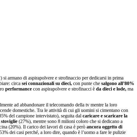
) si armano di aspirapolvere e strofinaccio per dedicarsi in prima
biare: circa
sei connazionali su dieci,
con punte che
salgono all’80%
oro
performance
con aspirapolvere e strofinacci è
da dieci e lode,
ma
lmente ad abbandonare il telecomando della tv mentre la loro
cende domestiche. Tra le attività di cui gli uomini si cimentano con
 (35% del campione intervistato), seguita dal
caricare e scaricare la
stoviglie
(27%), mentre sono 8 milioni coloro che si dedicano a
cina (20%). Il carico dei lavori di casa è però
ancora oggetto di
53% dei casi perché, a loro dire, quando è l’uomo a fare le pulizie