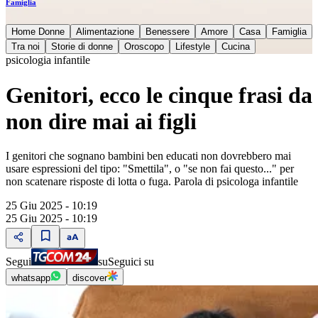
Famiglia
Home Donne
Alimentazione
Benessere
Amore
Casa
Famiglia
Tra noi
Storie di donne
Oroscopo
Lifestyle
Cucina
psicologia infantile
Genitori, ecco le cinque frasi da
non dire mai ai figli
I genitori che sognano bambini ben educati non dovrebbero mai
usare espressioni del tipo: "Smettila", o "se non fai questo..." per
non scatenare risposte di lotta o fuga. Parola di psicologa infantile
25 Giu 2025 - 10:19
25 Giu 2025 - 10:19
Segui
su
Seguici su
whatsapp
discover