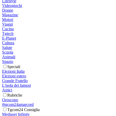
Lifestyle
Videogiochi
Donne
Magazine
Motori
Viaggi
Cucina
Tgtech
E-Planet
Cultura
Salute
Scuola
Animali
Spazio
Speciali
Elezioni Italia
Elezioni estero
Grande Fratello
L'isola dei famosi
Amici
Rubriche
Oroscopo
#tgcom24amarcord
Tgcom24 Consiglia
Mediaset Infinity