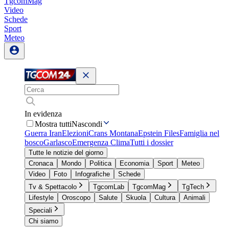
TgcomMag
Video
Schede
Sport
Meteo
In evidenza
Mostra tutti
Nascondi
Guerra Iran
Elezioni
Crans Montana
Epstein Files
Famiglia nel
bosco
Garlasco
Emergenza Clima
Tutti i dossier
Tutte le notizie del giorno
Cronaca
Mondo
Politica
Economia
Sport
Meteo
Video
Foto
Infografiche
Schede
Tv & Spettacolo
TgcomLab
TgcomMag
TgTech
Lifestyle
Oroscopo
Salute
Skuola
Cultura
Animali
Speciali
Chi siamo