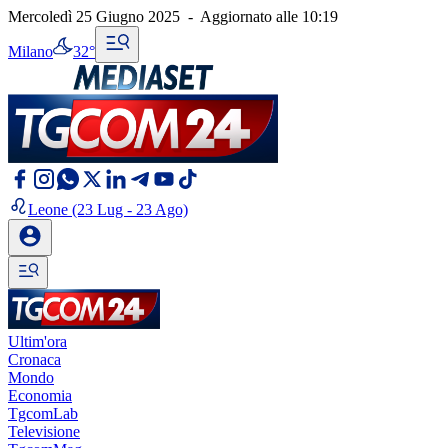
Mercoledì 25 Giugno 2025
-
Aggiornato alle
10:19
Milano
32°
Leone
(23 Lug - 23 Ago)
Ultim'ora
Cronaca
Mondo
Economia
TgcomLab
Televisione