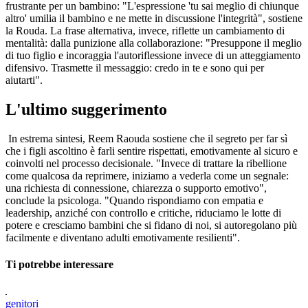
frustrante per un bambino: "L'espressione 'tu sai meglio di chiunque
altro' umilia il bambino e ne mette in discussione l'integrità", sostiene
la Rouda. La frase alternativa, invece, riflette un cambiamento di
mentalità: dalla punizione alla collaborazione: "Presuppone il meglio
di tuo figlio e incoraggia l'autoriflessione invece di un atteggiamento
difensivo. Trasmette il messaggio: credo in te e sono qui per
aiutarti".
L'ultimo suggerimento
In estrema sintesi, Reem Raouda sostiene che il segreto per far sì
che i figli ascoltino è farli sentire rispettati, emotivamente al sicuro e
coinvolti nel processo decisionale. "Invece di trattare la ribellione
come qualcosa da reprimere, iniziamo a vederla come un segnale:
una richiesta di connessione, chiarezza o supporto emotivo",
conclude la psicologa. "Quando rispondiamo con empatia e
leadership, anziché con controllo e critiche, riduciamo le lotte di
potere e cresciamo bambini che si fidano di noi, si autoregolano più
facilmente e diventano adulti emotivamente resilienti".
Ti potrebbe interessare
genitori