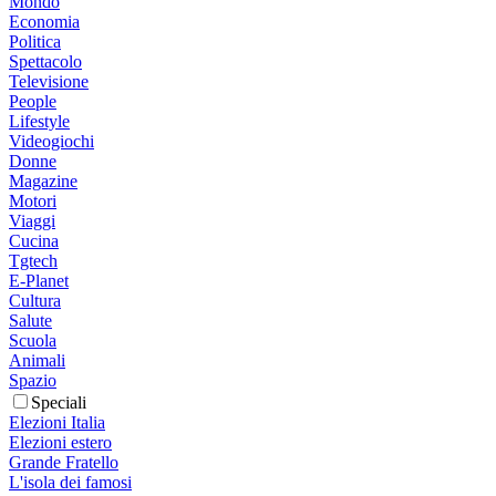
Mondo
Economia
Politica
Spettacolo
Televisione
People
Lifestyle
Videogiochi
Donne
Magazine
Motori
Viaggi
Cucina
Tgtech
E-Planet
Cultura
Salute
Scuola
Animali
Spazio
Speciali
Elezioni Italia
Elezioni estero
Grande Fratello
L'isola dei famosi