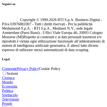
Seguici su
Copyright © 1999-
2026
RTI S.p.A. Business Digital -
P.Iva 03976881007 - Tutti i diritti riservati - Per la pubblicità
Mediamond S.p.A. - RTI S.p.A., Mediaset N.V., sede legale
Amsterdam (Paesi Bassi) - Uffici Viale Europa 46, 20093 Cologno
Monzese (MI)
Rispetto ai contenuti e ai dati personali trasmessi e/o
riprodotti è vietata ogni utilizzazione funzionale all’addestramento di
sistemi di intelligenza artificiale generativa. È altresì fatto divieto
espresso di utilizzare mezzi automatizzati di data scraping.
Legal
Corporate
Privacy Policy
Cookie Policy
Sezioni
Cronaca
Mondo
Economia
Politica
Spettacolo
Televisione
People