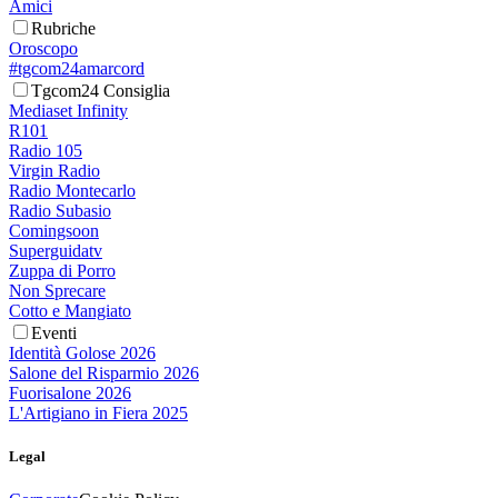
Amici
Rubriche
Oroscopo
#tgcom24amarcord
Tgcom24 Consiglia
Mediaset Infinity
R101
Radio 105
Virgin Radio
Radio Montecarlo
Radio Subasio
Comingsoon
Superguidatv
Zuppa di Porro
Non Sprecare
Cotto e Mangiato
Eventi
Identità Golose 2026
Salone del Risparmio 2026
Fuorisalone 2026
L'Artigiano in Fiera 2025
Legal