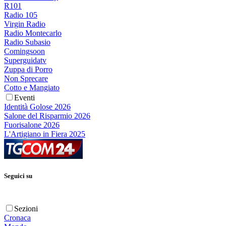
R101
Radio 105
Virgin Radio
Radio Montecarlo
Radio Subasio
Comingsoon
Superguidatv
Zuppa di Porro
Non Sprecare
Cotto e Mangiato
Eventi
Identità Golose 2026
Salone del Risparmio 2026
Fuorisalone 2026
L'Artigiano in Fiera 2025
Seguici su
Sezioni
Cronaca