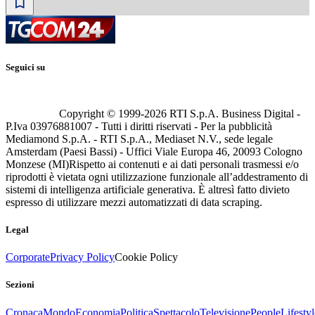
Seguici su
Copyright © 1999-
2026
RTI S.p.A. Business Digital -
P.Iva 03976881007 - Tutti i diritti riservati - Per la pubblicità
Mediamond S.p.A. - RTI S.p.A., Mediaset N.V., sede legale
Amsterdam (Paesi Bassi) - Uffici Viale Europa 46, 20093 Cologno
Monzese (MI)
Rispetto ai contenuti e ai dati personali trasmessi e/o
riprodotti è vietata ogni utilizzazione funzionale all’addestramento di
sistemi di intelligenza artificiale generativa. È altresì fatto divieto
espresso di utilizzare mezzi automatizzati di data scraping.
Legal
Corporate
Privacy Policy
Cookie Policy
Sezioni
Cronaca
Mondo
Economia
Politica
Spettacolo
Televisione
People
Lifestyl