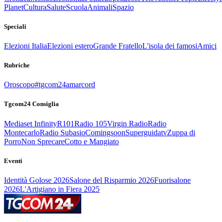
Planet
Cultura
Salute
Scuola
Animali
Spazio
Speciali
Elezioni Italia
Elezioni estero
Grande Fratello
L'isola dei famosi
Amici
Rubriche
Oroscopo
#tgcom24amarcord
Tgcom24 Consiglia
Mediaset Infinity
R101
Radio 105
Virgin Radio
Radio
Montecarlo
Radio Subasio
Comingsoon
Superguidatv
Zuppa di
Porro
Non Sprecare
Cotto e Mangiato
Eventi
Identità Golose 2026
Salone del Risparmio 2026
Fuorisalone
2026
L'Artigiano in Fiera 2025