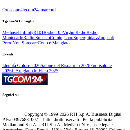
Oroscopo
#tgcom24amarcord
Tgcom24 Consiglia
Mediaset Infinity
R101
Radio 105
Virgin Radio
Radio
Montecarlo
Radio Subasio
Comingsoon
Superguidatv
Zuppa di
Porro
Non Sprecare
Cotto e Mangiato
Eventi
Identità Golose 2026
Salone del Risparmio 2026
Fuorisalone
2026
L'Artigiano in Fiera 2025
Seguici su
Copyright © 1999-
2026
RTI S.p.A. Business Digital -
P.Iva 03976881007 - Tutti i diritti riservati - Per la pubblicità
Mediamond S.p.A. - RTI S.p.A., Mediaset N.V., sede legale
Amsterdam (Paesi Bassi) - Uffici Viale Europa 46, 20093 Cologno