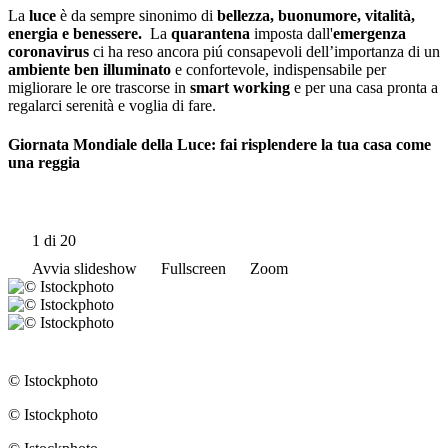
La
luce
è da sempre sinonimo di
bellezza, buonumore, vitalità,
energia e benessere.
La
quarantena
imposta dall'
emergenza
coronavirus
ci ha reso ancora piú consapevoli dell’importanza di un
ambiente ben illuminato
e confortevole, indispensabile per
migliorare le ore trascorse in
smart working
e per una casa pronta a
regalarci serenità e voglia di fare.
Giornata Mondiale della Luce: fai risplendere la tua casa come
una reggia
1
di 20
Avvia slideshow
Fullscreen
Zoom
© Istockphoto
© Istockphoto