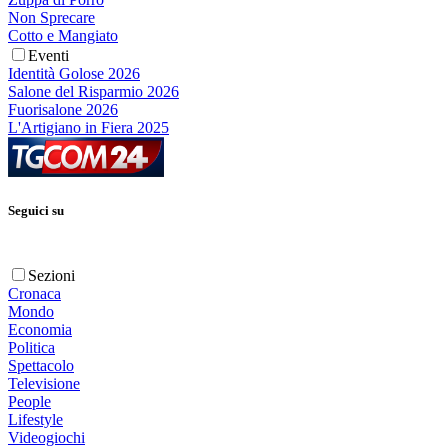
Non Sprecare
Cotto e Mangiato
Eventi
Identità Golose 2026
Salone del Risparmio 2026
Fuorisalone 2026
L'Artigiano in Fiera 2025
Seguici su
Sezioni
Cronaca
Mondo
Economia
Politica
Spettacolo
Televisione
People
Lifestyle
Videogiochi