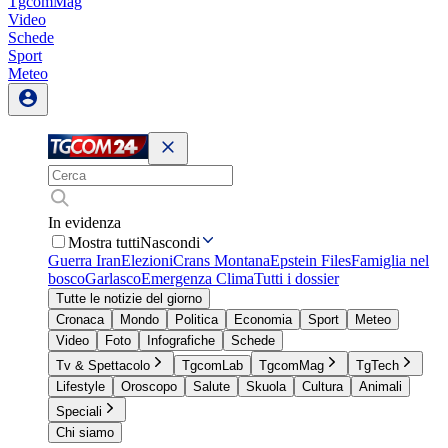
TgcomMag
Video
Schede
Sport
Meteo
In evidenza
Mostra tutti
Nascondi
Guerra Iran
Elezioni
Crans Montana
Epstein Files
Famiglia nel
bosco
Garlasco
Emergenza Clima
Tutti i dossier
Tutte le notizie del giorno
Cronaca
Mondo
Politica
Economia
Sport
Meteo
Video
Foto
Infografiche
Schede
Tv & Spettacolo
TgcomLab
TgcomMag
TgTech
Lifestyle
Oroscopo
Salute
Skuola
Cultura
Animali
Speciali
Chi siamo