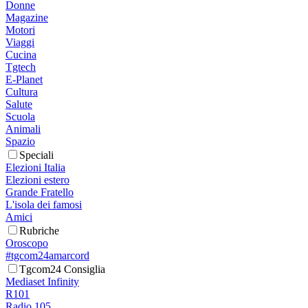
Donne
Magazine
Motori
Viaggi
Cucina
Tgtech
E-Planet
Cultura
Salute
Scuola
Animali
Spazio
Speciali
Elezioni Italia
Elezioni estero
Grande Fratello
L'isola dei famosi
Amici
Rubriche
Oroscopo
#tgcom24amarcord
Tgcom24 Consiglia
Mediaset Infinity
R101
Radio 105