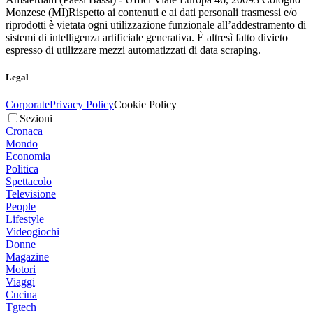
Monzese (MI)
Rispetto ai contenuti e ai dati personali trasmessi e/o
riprodotti è vietata ogni utilizzazione funzionale all’addestramento di
sistemi di intelligenza artificiale generativa. È altresì fatto divieto
espresso di utilizzare mezzi automatizzati di data scraping.
Legal
Corporate
Privacy Policy
Cookie Policy
Sezioni
Cronaca
Mondo
Economia
Politica
Spettacolo
Televisione
People
Lifestyle
Videogiochi
Donne
Magazine
Motori
Viaggi
Cucina
Tgtech