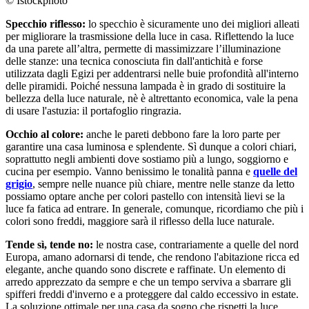
© Istockphoto
Specchio riflesso:
lo specchio è sicuramente uno dei migliori alleati
per migliorare la trasmissione della luce in casa. Riflettendo la luce
da una parete all’altra, permette di massimizzare l’illuminazione
delle stanze: una tecnica conosciuta fin dall'antichità e forse
utilizzata dagli Egizi per addentrarsi nelle buie profondità all'interno
delle piramidi. Poiché nessuna lampada è in grado di sostituire la
bellezza della luce naturale, nè è altrettanto economica, vale la pena
di usare l'astuzia: il portafoglio ringrazia.
Occhio al colore:
anche le pareti debbono fare la loro parte per
garantire una casa luminosa e splendente. Sì dunque a colori chiari,
soprattutto negli ambienti dove sostiamo più a lungo, soggiorno e
cucina per esempio. Vanno benissimo le tonalità panna e
quelle del
grigio
, sempre nelle nuance più chiare, mentre nelle stanze da letto
possiamo optare anche per colori pastello con intensità lievi se la
luce fa fatica ad entrare. In generale, comunque, ricordiamo che più i
colori sono freddi, maggiore sarà il riflesso della luce naturale.
Tende sì, tende no:
le nostra case, contrariamente a quelle del nord
Europa, amano adornarsi di tende, che rendono l'abitazione ricca ed
elegante, anche quando sono discrete e raffinate. Un elemento di
arredo apprezzato da sempre e che un tempo serviva a sbarrare gli
spifferi freddi d'inverno e a proteggere dal caldo eccessivo in estate.
La soluzione ottimale per una casa da sogno che rispetti la luce