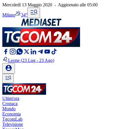
Mercoledì 13 Maggio 2020
-
Aggiornato alle
05:00
Milano
34°
Leone
(23 Lug - 23 Ago)
Ultim'ora
Cronaca
Mondo
Economia
TgcomLab
Televisione