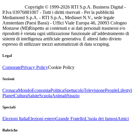
Copyright © 1999-
2026
RTI S.p.A. Business Digital -
P.Iva 03976881007 - Tutti i diritti riservati - Per la pubblicità
Mediamond S.p.A. - RTI S.p.A., Mediaset N.V., sede legale
Amsterdam (Paesi Bassi) - Uffici Viale Europa 46, 20093 Cologno
Monzese (MI)
Rispetto ai contenuti e ai dati personali trasmessi e/o
riprodotti è vietata ogni utilizzazione funzionale all’addestramento di
sistemi di intelligenza artificiale generativa. È altresì fatto divieto
espresso di utilizzare mezzi automatizzati di data scraping.
Legal
Corporate
Privacy Policy
Cookie Policy
Sezioni
Cronaca
Mondo
Economia
Politica
Spettacolo
Televisione
People
Lifestyl
Planet
Cultura
Salute
Scuola
Animali
Spazio
Speciali
Elezioni Italia
Elezioni estero
Grande Fratello
L'isola dei famosi
Amici
Rubriche