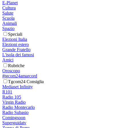
E-Planet
Cultura
Salute
Scuola
Animali
Spazio
Speciali
Elezioni Italia
Elezioni estero
Grande Fratello
L'isola dei famosi
Amici
Rubriche
Oroscopo
#tgcom24amarcord
Tgcom24 Consiglia
Mediaset Infinity
R101
Radio 105
Virgin Radio
Radio Montecarlo
Radio Subasio
Comingsoon
Superguidatv
Zuppa di Porro