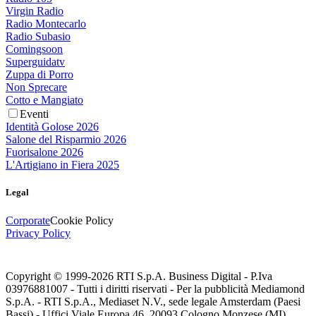
Virgin Radio
Radio Montecarlo
Radio Subasio
Comingsoon
Superguidatv
Zuppa di Porro
Non Sprecare
Cotto e Mangiato
Eventi
Identità Golose 2026
Salone del Risparmio 2026
Fuorisalone 2026
L'Artigiano in Fiera 2025
Legal
Corporate
Cookie Policy
Privacy Policy
Copyright © 1999-
2026
RTI S.p.A. Business Digital - P.Iva
03976881007 - Tutti i diritti riservati - Per la pubblicità Mediamond
S.p.A. - RTI S.p.A., Mediaset N.V., sede legale Amsterdam (Paesi
Bassi) - Uffici Viale Europa 46, 20093 Cologno Monzese (MI)