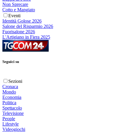
Non Sprecare
Cotto e Mangiato
Eventi
Identità Golose 2026
Salone del Risparmio 2026
Fuorisalone 2026
L'Artigiano in Fiera 2025
Seguici su
Sezioni
Cronaca
Mondo
Economia
Politica
Spettacolo
Televisione
People
Lifestyle
Videogiochi