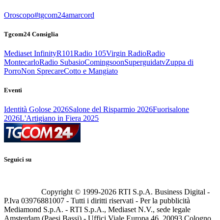
Oroscopo
#tgcom24amarcord
Tgcom24 Consiglia
Mediaset Infinity
R101
Radio 105
Virgin Radio
Radio
Montecarlo
Radio Subasio
Comingsoon
Superguidatv
Zuppa di
Porro
Non Sprecare
Cotto e Mangiato
Eventi
Identità Golose 2026
Salone del Risparmio 2026
Fuorisalone
2026
L'Artigiano in Fiera 2025
Seguici su
Copyright © 1999-
2026
RTI S.p.A. Business Digital -
P.Iva 03976881007 - Tutti i diritti riservati - Per la pubblicità
Mediamond S.p.A. - RTI S.p.A., Mediaset N.V., sede legale
Amsterdam (Paesi Bassi) - Uffici Viale Europa 46, 20093 Cologno