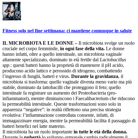
Fitness solo nel fine settimana: ci mantiene comunque in salute
IL MICROBIOTA E LE DONNE –
Il microbiota svolge un ruolo
cruciale nel corpo femminile,
in ogni fase della vita.
Le donne
hanno infatti, oltre a quello intestinale, un microbiota vaginale
altamente specializzato, dominato in età fertile dal
Lactobacillus
spp
.: questi batteri hanno la proprietà di mantenere il pH acido,
producono acido lattico e perossido di idrogeno, combattendo
l’ingresso di funghi, batteri e virus.
Durante la gravidanza
, il
microbiota si trasforma: quello vaginale diventa meno vario ma più
stabile, dominato da lattobacilli che proteggono il feto; quello
intestinale fa registrare un aumento dei Proteobacteria (pro-
infiammatori), mentre diminuiscono i Faecalibacterium che riducono
la permeabilità intestinale. Queste trasformazioni sono solo in
apparenza “negative”: in realtà riflettono una precisa strategia
evolutiva: l’infiammazione controllata consente, infatti, di
immagazzinare energia, mentre la permeabilità facilita il passaggio di
batteri benefici nel latte materno.
Il microbiota ha un ruolo importante
in tutte le età della donna.
Durante la
pubertà
lo sviluppo ormonale cambia radicalmente il