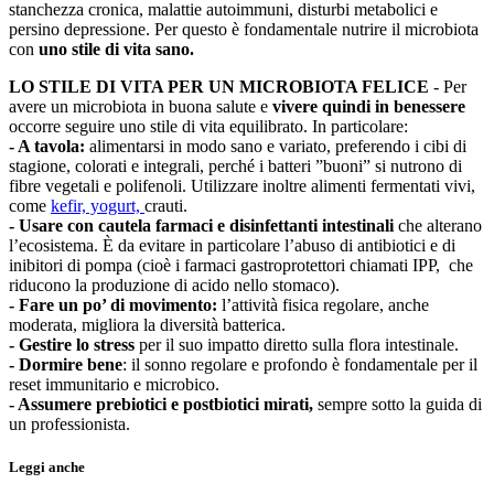
stanchezza cronica, malattie autoimmuni, disturbi metabolici e
persino depressione. Per questo è fondamentale nutrire il microbiota
con
uno stile di vita sano.
LO STILE DI VITA PER UN MICROBIOTA FELICE
- Per
avere un microbiota in buona salute e
vivere quindi in benessere
occorre seguire uno stile di vita equilibrato. In particolare:
- A tavola:
alimentarsi in modo sano e variato, preferendo i cibi di
stagione, colorati e integrali, perché i batteri ”buoni” si nutrono di
fibre vegetali e polifenoli. Utilizzare inoltre alimenti fermentati vivi,
come
kefir, yogurt,
crauti.
- Usare con cautela farmaci e disinfettanti intestinali
che alterano
l’ecosistema. È da evitare in particolare l’abuso di antibiotici e di
inibitori di pompa (cioè i farmaci gastroprotettori chiamati IPP, che
riducono la produzione di acido nello stomaco).
- Fare un po’ di movimento:
l’attività fisica regolare, anche
moderata, migliora la diversità batterica.
- Gestire lo stress
per il suo impatto diretto sulla flora intestinale.
- Dormire bene
: il sonno regolare e profondo è fondamentale per il
reset immunitario e microbico.
- Assumere prebiotici e postbiotici mirati,
sempre sotto la guida di
un professionista.
Leggi anche