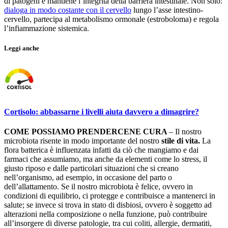
di patogeni e mantiene l’integrità della barriera intestinale. Non solo:
dialoga in modo costante con il cervello
lungo l’asse intestino-
cervello, partecipa al metabolismo ormonale (estroboloma) e regola
l’infiammazione sistemica.
Leggi anche
Cortisolo: abbassarne i livelli aiuta davvero a dimagrire?
COME POSSIAMO PRENDERCENE CURA
– Il nostro
microbiota risente in modo importante del nostro
stile di vita.
La
flora batterica è influenzata infatti da ciò che mangiamo e dai
farmaci che assumiamo, ma anche da elementi come lo stress, il
giusto riposo e dalle particolari situazioni che si creano
nell’organismo, ad esempio, in occasione del parto o
dell’allattamento. Se il nostro microbiota è felice, ovvero in
condizioni di equilibrio, ci protegge e contribuisce a mantenerci in
salute; se invece si trova in stato di disbiosi, ovvero è soggetto ad
alterazioni nella composizione o nella funzione, può contribuire
all’insorgere di diverse patologie, tra cui coliti, allergie, dermatiti,