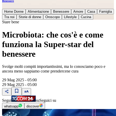
Benessere
Home Donne
Alimentazione
Benessere
Amore
Casa
Famiglia
Tra noi
Storie di donne
Oroscopo
Lifestyle
Cucina
Stare bene
Microbiota: che cos'è e come
funziona la Super-star del
benessere
Svolge molti compiti importantissimi, ma lo conosciamo poco e
ancora meno sappiamo come prendercene cura
29 Mag 2025 - 05:00
29 Mag 2025 - 05:00
Segui
su
Seguici su
whatsapp
discover