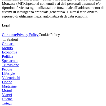
Monzese (MI)
Rispetto ai contenuti e ai dati personali trasmessi e/o
riprodotti è vietata ogni utilizzazione funzionale all’addestramento di
sistemi di intelligenza artificiale generativa. È altresì fatto divieto
espresso di utilizzare mezzi automatizzati di data scraping.
Legal
Corporate
Privacy Policy
Cookie Policy
Sezioni
Cronaca
Mondo
Economia
Politica
Spettacolo
Televisione
People
Lifestyle
Videogiochi
Donne
Magazine
Motori
Viaggi
Cucina
Tgtech