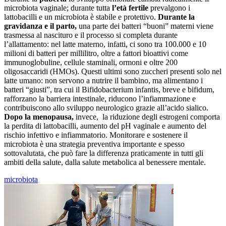
microbiota vaginale; durante tutta
l’età fertile
prevalgono i
lattobacilli e un microbiota è stabile e protettivo.
Durante la
gravidanza e il parto,
una parte dei batteri “buoni” materni viene
trasmessa al nascituro e il processo si completa durante
l’allattamento: nel latte materno, infatti, ci sono tra 100.000 e 10
milioni di batteri per millilitro, oltre a fattori bioattivi come
immunoglobuline, cellule staminali, ormoni e oltre 200
oligosaccaridi (HMOs). Questi ultimi sono zuccheri presenti solo nel
latte umano: non servono a nutrire il bambino, ma alimentano i
batteri “giusti”, tra cui il Bifidobacterium infantis, breve e bifidum,
rafforzano la barriera intestinale, riducono l’infiammazione e
contribuiscono allo sviluppo neurologico grazie all’acido sialico.
Dopo la menopausa,
invece, la riduzione degli estrogeni comporta
la perdita di lattobacilli, aumento del pH vaginale e aumento del
rischio infettivo e infiammatorio. Monitorare e sostenere il
microbiota è una strategia preventiva importante e spesso
sottovalutata, che può fare la differenza praticamente in tutti gli
ambiti della salute, dalla salute metabolica al benessere mentale.
microbiota