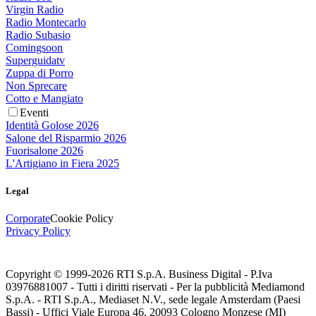
Virgin Radio
Radio Montecarlo
Radio Subasio
Comingsoon
Superguidatv
Zuppa di Porro
Non Sprecare
Cotto e Mangiato
Eventi
Identità Golose 2026
Salone del Risparmio 2026
Fuorisalone 2026
L'Artigiano in Fiera 2025
Legal
Corporate
Cookie Policy
Privacy Policy
Copyright © 1999-
2026
RTI S.p.A. Business Digital - P.Iva
03976881007 - Tutti i diritti riservati - Per la pubblicità Mediamond
S.p.A. - RTI S.p.A., Mediaset N.V., sede legale Amsterdam (Paesi
Bassi) - Uffici Viale Europa 46, 20093 Cologno Monzese (MI)