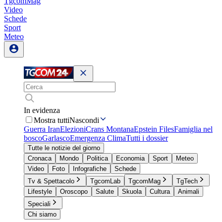
TgcomMag
Video
Schede
Sport
Meteo
In evidenza
Mostra tutti
Nascondi
Guerra Iran
Elezioni
Crans Montana
Epstein Files
Famiglia nel
bosco
Garlasco
Emergenza Clima
Tutti i dossier
Tutte le notizie del giorno
Cronaca
Mondo
Politica
Economia
Sport
Meteo
Video
Foto
Infografiche
Schede
Tv & Spettacolo
TgcomLab
TgcomMag
TgTech
Lifestyle
Oroscopo
Salute
Skuola
Cultura
Animali
Speciali
Chi siamo