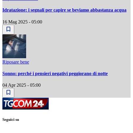
Idratazione: i segnali per capire se beviamo abbastanza acqua
16 Mag 2025 - 05:00
Riposare bene
Sonno: perché i pensieri negativi peggiorano di notte
04 Apr 2025 - 05:00
Seguici su