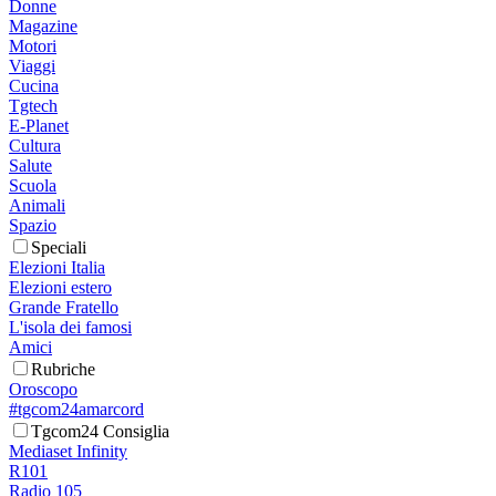
Donne
Magazine
Motori
Viaggi
Cucina
Tgtech
E-Planet
Cultura
Salute
Scuola
Animali
Spazio
Speciali
Elezioni Italia
Elezioni estero
Grande Fratello
L'isola dei famosi
Amici
Rubriche
Oroscopo
#tgcom24amarcord
Tgcom24 Consiglia
Mediaset Infinity
R101
Radio 105