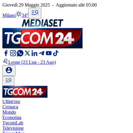
Giovedì 29 Maggio 2025
-
Aggiornato alle
05:00
Milano
34°
Leone
(23 Lug - 23 Ago)
Ultim'ora
Cronaca
Mondo
Economia
TgcomLab
Televisione