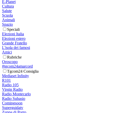
E-Planet
Cultura
Salute
Scuola
Animali
Spazio
Speciali
Elezioni Italia
Elezioni estero
Grande Fratello
L'isola dei famosi
Amici
Rubriche
Oroscopo
#tgcom24amarcord
Tgcom24 Consiglia
Mediaset Infinity
R101
Radio 105
Virgin Radio
Radio Montecarlo
Radio Subasio
Comingsoon
Superguidatv
Zuppa di Porro