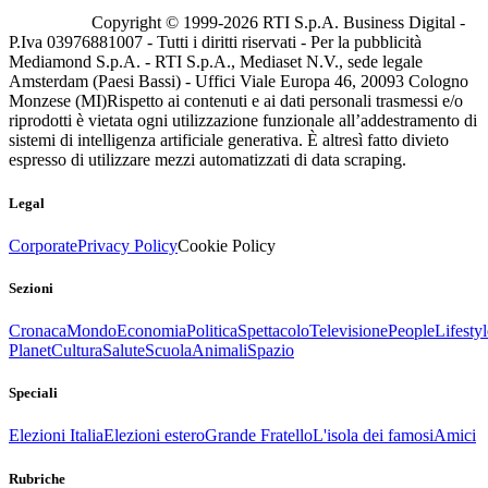
Copyright © 1999-
2026
RTI S.p.A. Business Digital -
P.Iva 03976881007 - Tutti i diritti riservati - Per la pubblicità
Mediamond S.p.A. - RTI S.p.A., Mediaset N.V., sede legale
Amsterdam (Paesi Bassi) - Uffici Viale Europa 46, 20093 Cologno
Monzese (MI)
Rispetto ai contenuti e ai dati personali trasmessi e/o
riprodotti è vietata ogni utilizzazione funzionale all’addestramento di
sistemi di intelligenza artificiale generativa. È altresì fatto divieto
espresso di utilizzare mezzi automatizzati di data scraping.
Legal
Corporate
Privacy Policy
Cookie Policy
Sezioni
Cronaca
Mondo
Economia
Politica
Spettacolo
Televisione
People
Lifestyl
Planet
Cultura
Salute
Scuola
Animali
Spazio
Speciali
Elezioni Italia
Elezioni estero
Grande Fratello
L'isola dei famosi
Amici
Rubriche