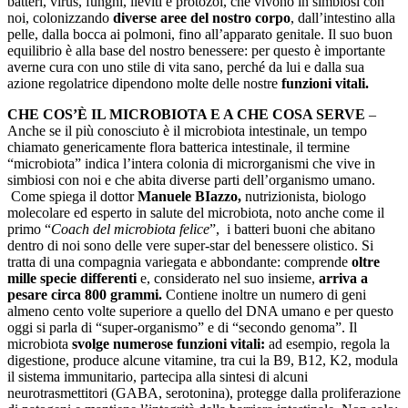
batteri, virus, funghi, lieviti e protozoi, che vivono in simbiosi con
noi, colonizzando
diverse aree del nostro corpo
, dall’intestino alla
pelle, dalla bocca ai polmoni, fino all’apparato genitale. Il suo buon
equilibrio è alla base del nostro benessere: per questo è importante
averne cura con uno stile di vita sano, perché da lui e dalla sua
azione regolatrice dipendono molte delle nostre
funzioni vitali.
CHE COS’È IL MICROBIOTA E A CHE COSA SERVE
–
Anche se il più conosciuto è il microbiota intestinale, un tempo
chiamato genericamente flora batterica intestinale, il termine
“microbiota” indica l’intera colonia di microrganismi che vive in
simbiosi con noi e che abita diverse parti dell’organismo umano.
Come spiega il dottor
Manuele BIazzo,
nutrizionista, biologo
molecolare ed esperto in salute del microbiota, noto anche come il
primo “
Coach del microbiota felice
”, i batteri buoni che abitano
dentro di noi sono delle vere super-star del benessere olistico. Si
tratta di una compagnia variegata e abbondante: comprende
oltre
mille specie differenti
e, considerato nel suo insieme,
arriva a
pesare circa 800 grammi.
Contiene inoltre un numero di geni
almeno cento volte superiore a quello del DNA umano e per questo
oggi si parla di “super-organismo” e di “secondo genoma”. Il
microbiota
svolge numerose funzioni vitali:
ad esempio, regola la
digestione, produce alcune vitamine, tra cui la B9, B12, K2, modula
il sistema immunitario, partecipa alla sintesi di alcuni
neurotrasmettitori (GABA, serotonina), protegge dalla proliferazione