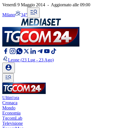
Venerdì 9 Maggio 2014
-
Aggiornato alle
09:00
Milano
34°
Leone
(23 Lug - 23 Ago)
Ultim'ora
Cronaca
Mondo
Economia
TgcomLab
Televisione