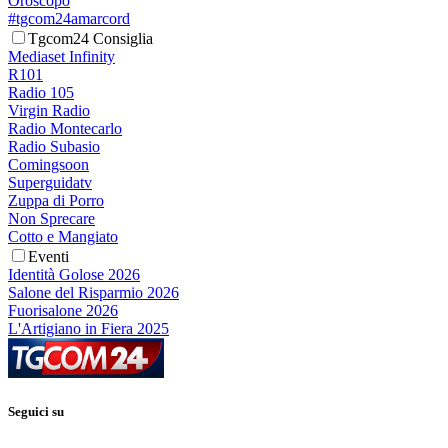
Oroscopo
#tgcom24amarcord
Tgcom24 Consiglia
Mediaset Infinity
R101
Radio 105
Virgin Radio
Radio Montecarlo
Radio Subasio
Comingsoon
Superguidatv
Zuppa di Porro
Non Sprecare
Cotto e Mangiato
Eventi
Identità Golose 2026
Salone del Risparmio 2026
Fuorisalone 2026
L'Artigiano in Fiera 2025
Seguici su