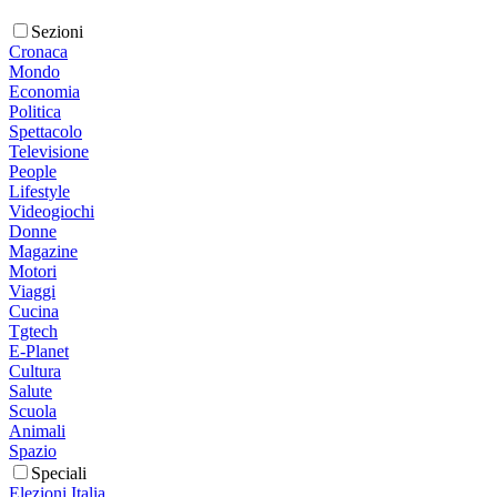
Sezioni
Cronaca
Mondo
Economia
Politica
Spettacolo
Televisione
People
Lifestyle
Videogiochi
Donne
Magazine
Motori
Viaggi
Cucina
Tgtech
E-Planet
Cultura
Salute
Scuola
Animali
Spazio
Speciali
Elezioni Italia