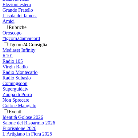
Elezioni estero
Grande Fratello
L'isola dei famosi
Amici
Rubriche
Oroscopo
#tgcom24amarcord
Tgcom24 Consiglia
Mediaset Infinity
R101
Radio 105
Virgin Radio
Radio Montecarlo
Radio Subasio
Comingsoon
Superguidatv
Zuppa di Porro
Non Sprecare
Cotto e Mangiato
Eventi
Identità Golose 2026
Salone del Risparmio 2026
Fuorisalone 2026
L'Artigiano in Fiera 2025