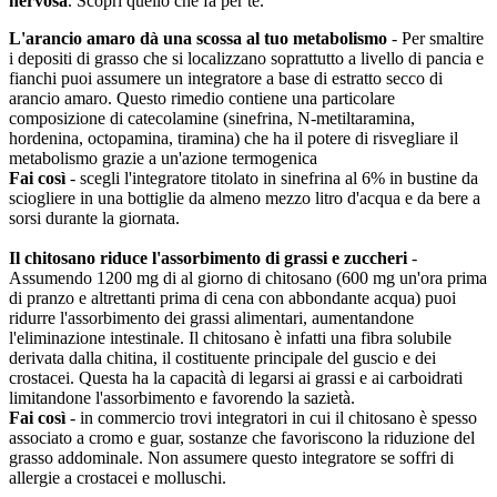
nervosa
. Scopri quello che fa per te.
L'arancio amaro dà una scossa al tuo metabolismo
- Per smaltire
i depositi di grasso che si localizzano soprattutto a livello di pancia e
fianchi puoi assumere un integratore a base di estratto secco di
arancio amaro. Questo rimedio contiene una particolare
composizione di catecolamine (sinefrina, N-metiltaramina,
hordenina, octopamina, tiramina) che ha il potere di risvegliare il
metabolismo grazie a un'azione termogenica
Fai così
- scegli l'integratore titolato in sinefrina al 6% in bustine da
sciogliere in una bottiglie da almeno mezzo litro d'acqua e da bere a
sorsi durante la giornata.
Il chitosano riduce l'assorbimento di grassi e zuccheri
-
Assumendo 1200 mg di al giorno di chitosano (600 mg un'ora prima
di pranzo e altrettanti prima di cena con abbondante acqua) puoi
ridurre l'assorbimento dei grassi alimentari, aumentandone
l'eliminazione intestinale. Il chitosano è infatti una fibra solubile
derivata dalla chitina, il costituente principale del guscio e dei
crostacei. Questa ha la capacità di legarsi ai grassi e ai carboidrati
limitandone l'assorbimento e favorendo la sazietà.
Fai così
- in commercio trovi integratori in cui il chitosano è spesso
associato a cromo e guar, sostanze che favoriscono la riduzione del
grasso addominale. Non assumere questo integratore se soffri di
allergie a crostacei e molluschi.