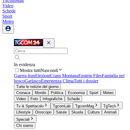
TgcomMag
Video
Schede
Sport
Meteo
In evidenza
Mostra tutti
Nascondi
Guerra Iran
Elezioni
Crans Montana
Epstein Files
Famiglia nel
bosco
Garlasco
Emergenza Clima
Tutti i dossier
Tutte le notizie del giorno
Cronaca
Mondo
Politica
Economia
Sport
Meteo
Video
Foto
Infografiche
Schede
Tv & Spettacolo
TgcomLab
TgcomMag
TgTech
Lifestyle
Oroscopo
Salute
Skuola
Cultura
Animali
Speciali
Chi siamo