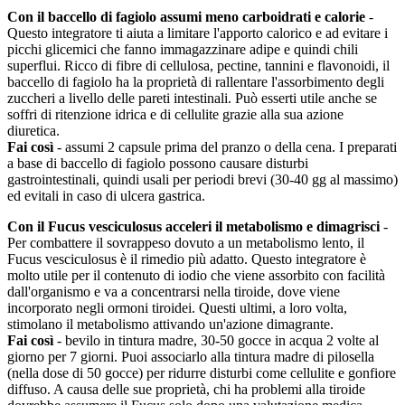
Con il baccello di fagiolo assumi meno carboidrati e calorie
-
Questo integratore ti aiuta a limitare l'apporto calorico e ad evitare i
picchi glicemici che fanno immagazzinare adipe e quindi chili
superflui. Ricco di fibre di cellulosa, pectine, tannini e flavonoidi, il
baccello di fagiolo ha la proprietà di rallentare l'assorbimento degli
zuccheri a livello delle pareti intestinali. Può esserti utile anche se
soffri di ritenzione idrica e di cellulite grazie alla sua azione
diuretica.
Fai così
- assumi 2 capsule prima del pranzo o della cena. I preparati
a base di baccello di fagiolo possono causare disturbi
gastrointestinali, quindi usali per periodi brevi (30-40 gg al massimo)
ed evitali in caso di ulcera gastrica.
Con il Fucus vesciculosus acceleri il metabolismo e dimagrisci
-
Per combattere il sovrappeso dovuto a un metabolismo lento, il
Fucus vesciculosus è il rimedio più adatto. Questo integratore è
molto utile per il contenuto di iodio che viene assorbito con facilità
dall'organismo e va a concentrarsi nella tiroide, dove viene
incorporato negli ormoni tiroidei. Questi ultimi, a loro volta,
stimolano il metabolismo attivando un'azione dimagrante.
Fai così
- bevilo in tintura madre, 30-50 gocce in acqua 2 volte al
giorno per 7 giorni. Puoi associarlo alla tintura madre di pilosella
(nella dose di 50 gocce) per ridurre disturbi come cellulite e gonfiore
diffuso. A causa delle sue proprietà, chi ha problemi alla tiroide