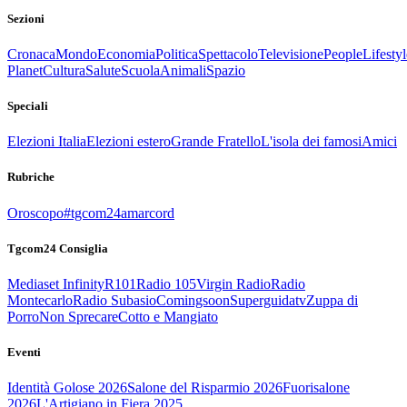
Sezioni
Cronaca
Mondo
Economia
Politica
Spettacolo
Televisione
People
Lifestyl
Planet
Cultura
Salute
Scuola
Animali
Spazio
Speciali
Elezioni Italia
Elezioni estero
Grande Fratello
L'isola dei famosi
Amici
Rubriche
Oroscopo
#tgcom24amarcord
Tgcom24 Consiglia
Mediaset Infinity
R101
Radio 105
Virgin Radio
Radio
Montecarlo
Radio Subasio
Comingsoon
Superguidatv
Zuppa di
Porro
Non Sprecare
Cotto e Mangiato
Eventi
Identità Golose 2026
Salone del Risparmio 2026
Fuorisalone
2026
L'Artigiano in Fiera 2025