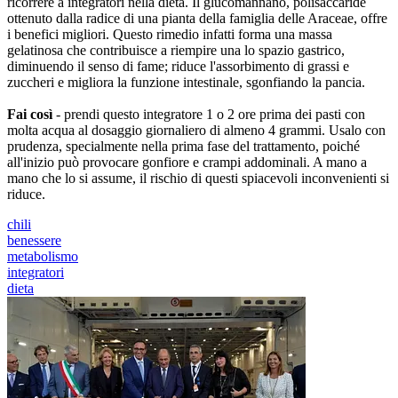
ricorrere a integratori nella dieta. Il glucomannano, polisaccaride
ottenuto dalla radice di una pianta della famiglia delle Araceae, offre
i benefici migliori. Questo rimedio infatti forma una massa
gelatinosa che contribuisce a riempire una lo spazio gastrico,
diminuendo il senso di fame; riduce l'assorbimento di grassi e
zuccheri e migliora la funzione intestinale, sgonfiando la pancia.
Fai così
- prendi questo integratore 1 o 2 ore prima dei pasti con
molta acqua al dosaggio giornaliero di almeno 4 grammi. Usalo con
prudenza, specialmente nella prima fase del trattamento, poiché
all'inizio può provocare gonfiore e crampi addominali. A mano a
mano che lo si assume, il rischio di questi spiacevoli inconvenienti si
riduce.
chili
benessere
metabolismo
integratori
dieta