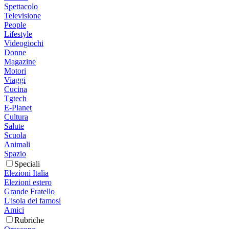
Spettacolo
Televisione
People
Lifestyle
Videogiochi
Donne
Magazine
Motori
Viaggi
Cucina
Tgtech
E-Planet
Cultura
Salute
Scuola
Animali
Spazio
Speciali
Elezioni Italia
Elezioni estero
Grande Fratello
L'isola dei famosi
Amici
Rubriche