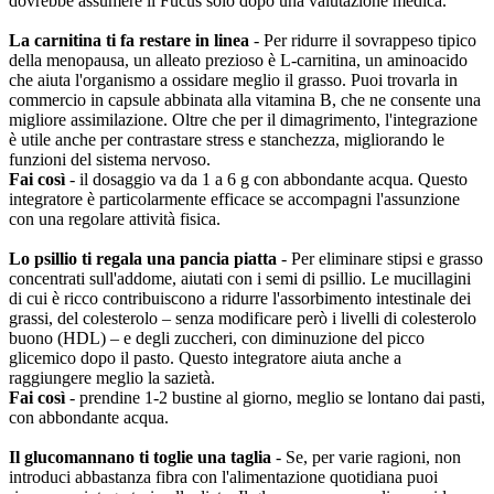
dovrebbe assumere il Fucus solo dopo una valutazione medica.
La carnitina ti fa restare in linea
- Per ridurre il sovrappeso tipico
della menopausa, un alleato prezioso è L-carnitina, un aminoacido
che aiuta l'organismo a ossidare meglio il grasso. Puoi trovarla in
commercio in capsule abbinata alla vitamina B, che ne consente una
migliore assimilazione. Oltre che per il dimagrimento, l'integrazione
è utile anche per contrastare stress e stanchezza, migliorando le
funzioni del sistema nervoso.
Fai così
- il dosaggio va da 1 a 6 g con abbondante acqua. Questo
integratore è particolarmente efficace se accompagni l'assunzione
con una regolare attività fisica.
Lo psillio ti regala una pancia piatta
- Per eliminare stipsi e grasso
concentrati sull'addome, aiutati con i semi di psillio. Le mucillagini
di cui è ricco contribuiscono a ridurre l'assorbimento intestinale dei
grassi, del colesterolo – senza modificare però i livelli di colesterolo
buono (HDL) – e degli zuccheri, con diminuzione del picco
glicemico dopo il pasto. Questo integratore aiuta anche a
raggiungere meglio la sazietà.
Fai così
- prendine 1-2 bustine al giorno, meglio se lontano dai pasti,
con abbondante acqua.
Il glucomannano ti toglie una taglia
- Se, per varie ragioni, non
introduci abbastanza fibra con l'alimentazione quotidiana puoi