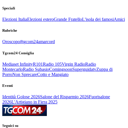
Speciali
Elezioni Italia
Elezioni estero
Grande Fratello
L'isola dei famosi
Amici
Rubriche
Oroscopo
#tgcom24amarcord
Tgcom24 Consiglia
Mediaset Infinity
R101
Radio 105
Virgin Radio
Radio
Montecarlo
Radio Subasio
Comingsoon
Superguidatv
Zuppa di
Porro
Non Sprecare
Cotto e Mangiato
Eventi
Identità Golose 2026
Salone del Risparmio 2026
Fuorisalone
2026
L'Artigiano in Fiera 2025
Seguici su