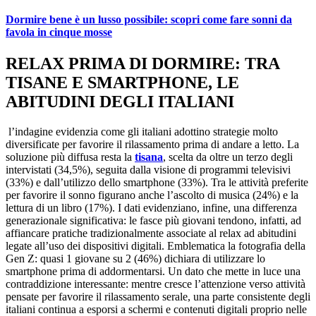
Dormire bene è un lusso possibile: scopri come fare sonni da
favola in cinque mosse
RELAX PRIMA DI DORMIRE: TRA
TISANE E SMARTPHONE, LE
ABITUDINI DEGLI ITALIANI
l’indagine evidenzia come gli italiani adottino strategie molto
diversificate per favorire il rilassamento prima di andare a letto. La
soluzione più diffusa resta la
tisana
, scelta da oltre un terzo degli
intervistati (34,5%), seguita dalla visione di programmi televisivi
(33%) e dall’utilizzo dello smartphone (33%). Tra le attività preferite
per favorire il sonno figurano anche l’ascolto di musica (24%) e la
lettura di un libro (17%). I dati evidenziano, infine, una differenza
generazionale significativa: le fasce più giovani tendono, infatti, ad
affiancare pratiche tradizionalmente associate al relax ad abitudini
legate all’uso dei dispositivi digitali. Emblematica la fotografia della
Gen Z: quasi 1 giovane su 2 (46%) dichiara di utilizzare lo
smartphone prima di addormentarsi. Un dato che mette in luce una
contraddizione interessante: mentre cresce l’attenzione verso attività
pensate per favorire il rilassamento serale, una parte consistente degli
italiani continua a esporsi a schermi e contenuti digitali proprio nelle