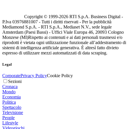
Copyright © 1999-
2026
RTI S.p.A. Business Digital -
P.Iva 03976881007 - Tutti i diritti riservati - Per la pubblicità
Mediamond S.p.A. - RTI S.p.A., Mediaset N.V., sede legale
Amsterdam (Paesi Bassi) - Uffici Viale Europa 46, 20093 Cologno
Monzese (MI)
Rispetto ai contenuti e ai dati personali trasmessi e/o
riprodotti è vietata ogni utilizzazione funzionale all’addestramento di
sistemi di intelligenza artificiale generativa. È altresì fatto divieto
espresso di utilizzare mezzi automatizzati di data scraping.
Legal
Corporate
Privacy Policy
Cookie Policy
Sezioni
Cronaca
Mondo
Economia
Politica
Spettacolo
Televisione
People
Lifestyle
Videogiochi