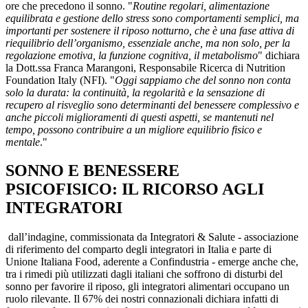
ore che precedono il sonno. "
Routine regolari, alimentazione
equilibrata e gestione dello stress sono comportamenti semplici, ma
importanti per sostenere il riposo notturno, che è una fase attiva di
riequilibrio dell’organismo, essenziale anche, ma non solo, per la
regolazione emotiva, la funzione cognitiva, il metabolismo
" dichiara
la Dott.ssa Franca Marangoni, Responsabile Ricerca di Nutrition
Foundation Italy (NFI). "
Oggi sappiamo che del sonno non conta
solo la durata: la continuità, la regolarità e la sensazione di
recupero al risveglio sono determinanti del benessere complessivo e
anche piccoli miglioramenti di questi aspetti, se mantenuti nel
tempo, possono contribuire a un migliore equilibrio fisico e
mentale
."
SONNO E BENESSERE
PSICOFISICO: IL RICORSO AGLI
INTEGRATORI
dall’indagine, commissionata da Integratori & Salute - associazione
di riferimento del comparto degli integratori in Italia e parte di
Unione Italiana Food, aderente a Confindustria - emerge anche che,
tra i rimedi più utilizzati dagli italiani che soffrono di disturbi del
sonno per favorire il riposo, gli integratori alimentari occupano un
ruolo rilevante. Il 67% dei nostri connazionali dichiara infatti di