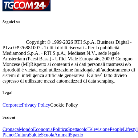
Seguici su
Copyright © 1999-
2026
RTI S.p.A. Business Digital -
P.Iva 03976881007 - Tutti i diritti riservati - Per la pubblicità
Mediamond S.p.A. - RTI S.p.A., Mediaset N.V., sede legale
Amsterdam (Paesi Bassi) - Uffici Viale Europa 46, 20093 Cologno
Monzese (MI)
Rispetto ai contenuti e ai dati personali trasmessi e/o
riprodotti è vietata ogni utilizzazione funzionale all’addestramento di
sistemi di intelligenza artificiale generativa. È altresì fatto divieto
espresso di utilizzare mezzi automatizzati di data scraping.
Legal
Corporate
Privacy Policy
Cookie Policy
Sezioni
Cronaca
Mondo
Economia
Politica
Spettacolo
Televisione
People
Lifestyl
Planet
Cultura
Salute
Scuola
Animali
Spazio