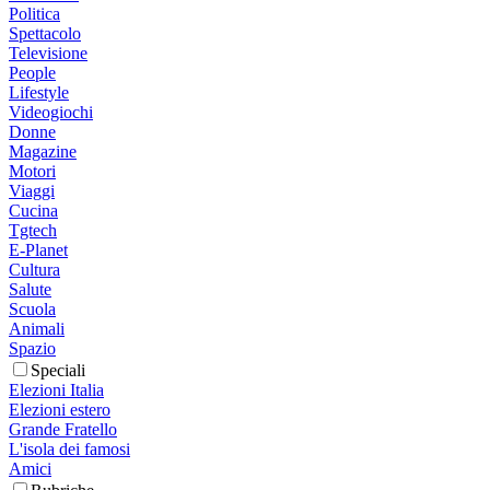
Politica
Spettacolo
Televisione
People
Lifestyle
Videogiochi
Donne
Magazine
Motori
Viaggi
Cucina
Tgtech
E-Planet
Cultura
Salute
Scuola
Animali
Spazio
Speciali
Elezioni Italia
Elezioni estero
Grande Fratello
L'isola dei famosi
Amici