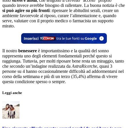
sono
stress e ansia
, che tengono il cervello “acceso” proprio
quando invece avrebbe bisogno di rallentare. La buona notizia è che
si può agire su più fronti
: ripensare le abitudini serali, creare un
ambiente favorevole al riposo, curare l’alimentazione e, quando
serve, valutare con il proprio medico o farmacista un supporto
mirato.
Il nostro
benessere
è importantissimo e la qualità del sonno
rappresenta uno degli elementi fondamentali perché questo si
raggiunga. Tuttavia, per molti riposare bene resta un miraggio, tanto
che secondo un’indagine realizzata da
AstraRicerch
e, quasi 3
persone su 4 hanno occasionalmente difficoltà ad addormentarsi nel
corso della settimana e più di un terzo (35,4%) afferma di vivere
questa condizione spesso o sempre.
Leggi anche