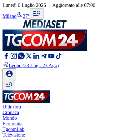
Lunedì 6 Luglio 2026
-
Aggiornato alle
07:00
Milano
27°
Leone
(23 Lug - 23 Ago)
Ultim'ora
Cronaca
Mondo
Economia
TgcomLab
Televisione