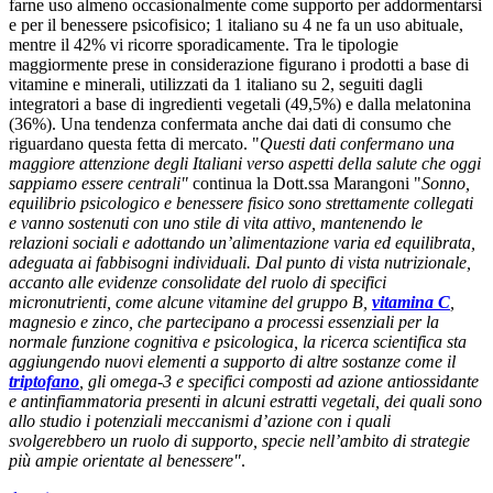
farne uso almeno occasionalmente come supporto per addormentarsi
e per il benessere psicofisico; 1 italiano su 4 ne fa un uso abituale,
mentre il 42% vi ricorre sporadicamente. Tra le tipologie
maggiormente prese in considerazione figurano i prodotti a base di
vitamine e minerali, utilizzati da 1 italiano su 2, seguiti dagli
integratori a base di ingredienti vegetali (49,5%) e dalla melatonina
(36%). Una tendenza confermata anche dai dati di consumo che
riguardano questa fetta di mercato. "
Questi dati confermano una
maggiore attenzione degli Italiani verso aspetti della salute che oggi
sappiamo essere centrali"
continua la Dott.ssa Marangoni "
Sonno,
equilibrio psicologico e benessere fisico sono strettamente collegati
e vanno sostenuti con uno stile di vita attivo, mantenendo le
relazioni sociali e adottando un’alimentazione varia ed equilibrata,
adeguata ai fabbisogni individuali. Dal punto di vista nutrizionale,
accanto alle evidenze consolidate del ruolo di specifici
micronutrienti, come alcune vitamine del gruppo B,
vitamina C
,
magnesio e zinco, che partecipano a processi essenziali per la
normale funzione cognitiva e psicologica, la ricerca scientifica sta
aggiungendo nuovi elementi a supporto di altre sostanze come il
triptofano
, gli omega-3 e specifici composti ad azione antiossidante
e antinfiammatoria presenti in alcuni estratti vegetali, dei quali sono
allo studio i potenziali meccanismi d’azione con i quali
svolgerebbero un ruolo di supporto, specie nell’ambito di strategie
più ampie orientate al benessere"
.