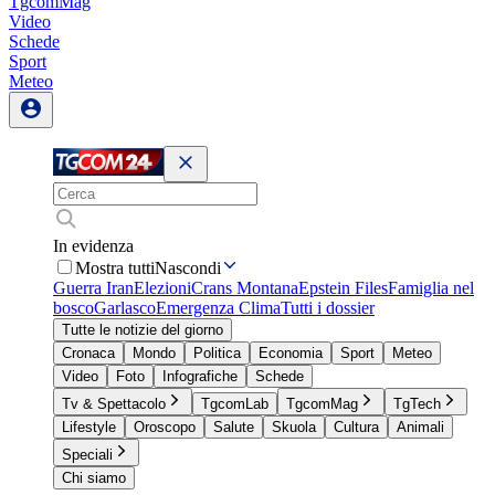
TgcomMag
Video
Schede
Sport
Meteo
In evidenza
Mostra tutti
Nascondi
Guerra Iran
Elezioni
Crans Montana
Epstein Files
Famiglia nel
bosco
Garlasco
Emergenza Clima
Tutti i dossier
Tutte le notizie del giorno
Cronaca
Mondo
Politica
Economia
Sport
Meteo
Video
Foto
Infografiche
Schede
Tv & Spettacolo
TgcomLab
TgcomMag
TgTech
Lifestyle
Oroscopo
Salute
Skuola
Cultura
Animali
Speciali
Chi siamo