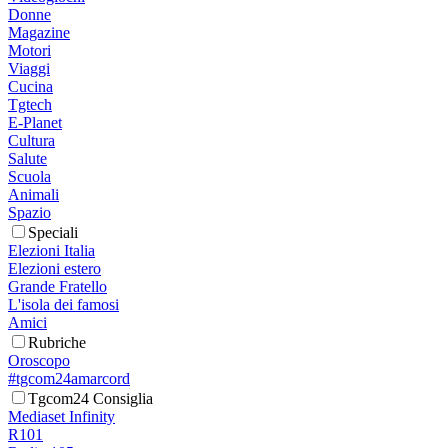
Donne
Magazine
Motori
Viaggi
Cucina
Tgtech
E-Planet
Cultura
Salute
Scuola
Animali
Spazio
Speciali
Elezioni Italia
Elezioni estero
Grande Fratello
L'isola dei famosi
Amici
Rubriche
Oroscopo
#tgcom24amarcord
Tgcom24 Consiglia
Mediaset Infinity
R101