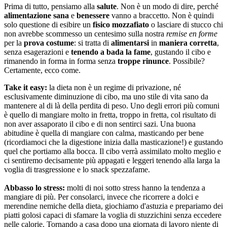
Prima di tutto, pensiamo alla
salute
. Non è un modo di dire, perché
alimentazione sana
e
benessere
vanno a braccetto. Non è quindi
solo questione di esibire un
fisico mozzafiato
o lasciare di stucco chi
non avrebbe scommesso un centesimo sulla nostra
remise en forme
per la
prova costume
: si tratta di
alimentarsi
in
maniera corretta
,
senza esagerazioni e
tenendo a bada la fame
, gustando il cibo e
rimanendo in forma in forma senza
troppe rinunce
. Possibile?
Certamente, ecco come.
Take it easy:
la dieta non è un regime di privazione, né
esclusivamente diminuzione di cibo, ma uno stile di vita sano da
mantenere al di là della perdita di peso. Uno degli errori più comuni
è quello di mangiare molto in fretta, troppo in fretta, col risultato di
non aver assaporato il cibo e di non sentirci sazi. Una buona
abitudine è quella di mangiare con calma, masticando per bene
(ricordiamoci che la digestione inizia dalla masticazione!) e gustando
quel che portiamo alla bocca. Il cibo verrà assimilato molto meglio e
ci sentiremo decisamente più appagati e leggeri tenendo alla larga la
voglia di trasgressione e lo snack spezzafame.
Abbasso lo stress:
molti di noi sotto stress hanno la tendenza a
mangiare di più. Per consolarci, invece che ricorrere a dolci e
merendine nemiche della dieta, giochiamo d'astuzia e prepariamo dei
piatti golosi capaci di sfamare la voglia di stuzzichini senza eccedere
nelle calorie. Tornando a casa dopo una giornata di lavoro niente di