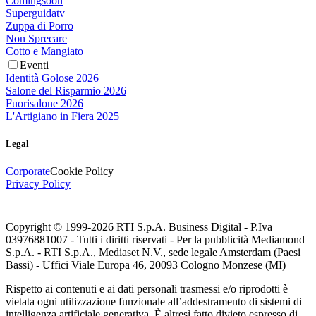
Comingsoon
Superguidatv
Zuppa di Porro
Non Sprecare
Cotto e Mangiato
Eventi
Identità Golose 2026
Salone del Risparmio 2026
Fuorisalone 2026
L'Artigiano in Fiera 2025
Legal
Corporate
Cookie Policy
Privacy Policy
Copyright © 1999-
2026
RTI S.p.A. Business Digital - P.Iva
03976881007 - Tutti i diritti riservati - Per la pubblicità Mediamond
S.p.A. - RTI S.p.A., Mediaset N.V., sede legale Amsterdam (Paesi
Bassi) - Uffici Viale Europa 46, 20093 Cologno Monzese (MI)
Rispetto ai contenuti e ai dati personali trasmessi e/o riprodotti è
vietata ogni utilizzazione funzionale all’addestramento di sistemi di
intelligenza artificiale generativa. È altresì fatto divieto espresso di