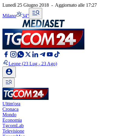
Lunedì 25 Giugno 2018
-
Aggiornato alle
17:27
Milano
34°
Leone
(23 Lug - 23 Ago)
Ultim'ora
Cronaca
Mondo
Economia
TgcomLab
Televisione