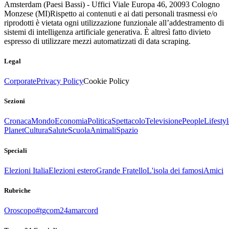
Amsterdam (Paesi Bassi) - Uffici Viale Europa 46, 20093 Cologno
Monzese (MI)
Rispetto ai contenuti e ai dati personali trasmessi e/o
riprodotti è vietata ogni utilizzazione funzionale all’addestramento di
sistemi di intelligenza artificiale generativa. È altresì fatto divieto
espresso di utilizzare mezzi automatizzati di data scraping.
Legal
Corporate
Privacy Policy
Cookie Policy
Sezioni
Cronaca
Mondo
Economia
Politica
Spettacolo
Televisione
People
Lifestyl
Planet
Cultura
Salute
Scuola
Animali
Spazio
Speciali
Elezioni Italia
Elezioni estero
Grande Fratello
L'isola dei famosi
Amici
Rubriche
Oroscopo
#tgcom24amarcord