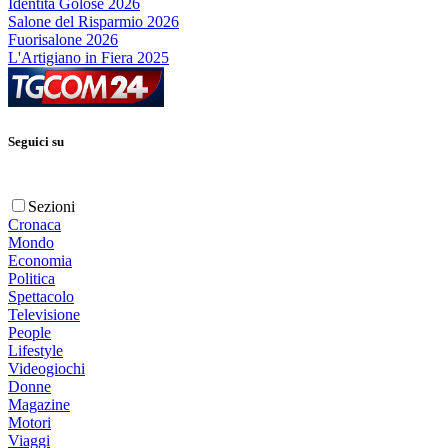
Identità Golose 2026
Salone del Risparmio 2026
Fuorisalone 2026
L'Artigiano in Fiera 2025
Seguici su
Sezioni
Cronaca
Mondo
Economia
Politica
Spettacolo
Televisione
People
Lifestyle
Videogiochi
Donne
Magazine
Motori
Viaggi