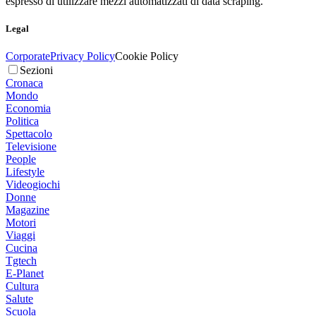
espresso di utilizzare mezzi automatizzati di data scraping.
Legal
Corporate
Privacy Policy
Cookie Policy
Sezioni
Cronaca
Mondo
Economia
Politica
Spettacolo
Televisione
People
Lifestyle
Videogiochi
Donne
Magazine
Motori
Viaggi
Cucina
Tgtech
E-Planet
Cultura
Salute
Scuola