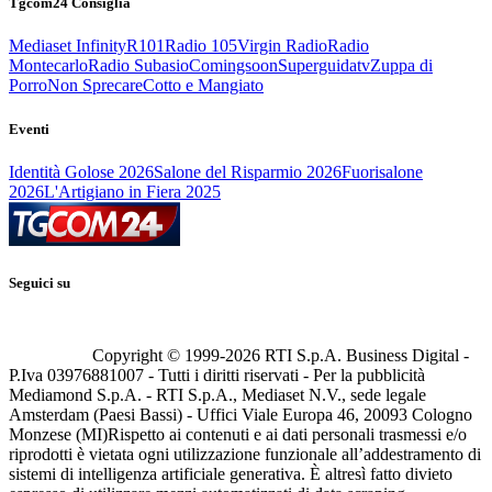
Tgcom24 Consiglia
Mediaset Infinity
R101
Radio 105
Virgin Radio
Radio
Montecarlo
Radio Subasio
Comingsoon
Superguidatv
Zuppa di
Porro
Non Sprecare
Cotto e Mangiato
Eventi
Identità Golose 2026
Salone del Risparmio 2026
Fuorisalone
2026
L'Artigiano in Fiera 2025
Seguici su
Copyright © 1999-
2026
RTI S.p.A. Business Digital -
P.Iva 03976881007 - Tutti i diritti riservati - Per la pubblicità
Mediamond S.p.A. - RTI S.p.A., Mediaset N.V., sede legale
Amsterdam (Paesi Bassi) - Uffici Viale Europa 46, 20093 Cologno
Monzese (MI)
Rispetto ai contenuti e ai dati personali trasmessi e/o
riprodotti è vietata ogni utilizzazione funzionale all’addestramento di
sistemi di intelligenza artificiale generativa. È altresì fatto divieto