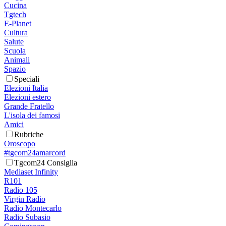
Cucina
Tgtech
E-Planet
Cultura
Salute
Scuola
Animali
Spazio
Speciali
Elezioni Italia
Elezioni estero
Grande Fratello
L'isola dei famosi
Amici
Rubriche
Oroscopo
#tgcom24amarcord
Tgcom24 Consiglia
Mediaset Infinity
R101
Radio 105
Virgin Radio
Radio Montecarlo
Radio Subasio