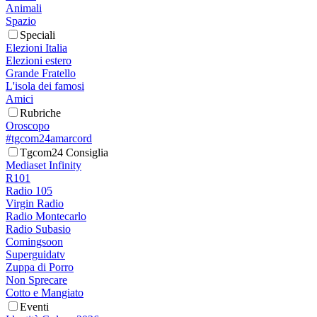
Animali
Spazio
Speciali
Elezioni Italia
Elezioni estero
Grande Fratello
L'isola dei famosi
Amici
Rubriche
Oroscopo
#tgcom24amarcord
Tgcom24 Consiglia
Mediaset Infinity
R101
Radio 105
Virgin Radio
Radio Montecarlo
Radio Subasio
Comingsoon
Superguidatv
Zuppa di Porro
Non Sprecare
Cotto e Mangiato
Eventi