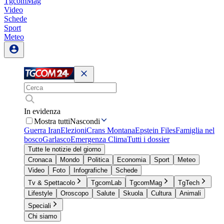
TgcomMag
Video
Schede
Sport
Meteo
In evidenza
Mostra tutti
Nascondi
Guerra Iran
Elezioni
Crans Montana
Epstein Files
Famiglia nel
bosco
Garlasco
Emergenza Clima
Tutti i dossier
Tutte le notizie del giorno
Cronaca
Mondo
Politica
Economia
Sport
Meteo
Video
Foto
Infografiche
Schede
Tv & Spettacolo
TgcomLab
TgcomMag
TgTech
Lifestyle
Oroscopo
Salute
Skuola
Cultura
Animali
Speciali
Chi siamo