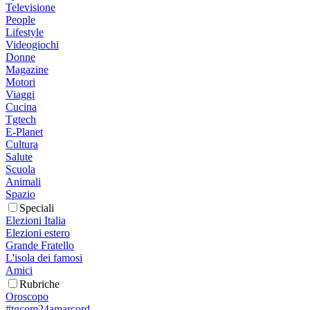
Televisione
People
Lifestyle
Videogiochi
Donne
Magazine
Motori
Viaggi
Cucina
Tgtech
E-Planet
Cultura
Salute
Scuola
Animali
Spazio
Speciali
Elezioni Italia
Elezioni estero
Grande Fratello
L'isola dei famosi
Amici
Rubriche
Oroscopo
#tgcom24amarcord