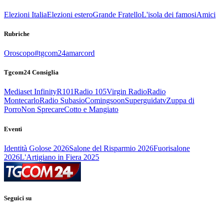
Elezioni Italia
Elezioni estero
Grande Fratello
L'isola dei famosi
Amici
Rubriche
Oroscopo
#tgcom24amarcord
Tgcom24 Consiglia
Mediaset Infinity
R101
Radio 105
Virgin Radio
Radio
Montecarlo
Radio Subasio
Comingsoon
Superguidatv
Zuppa di
Porro
Non Sprecare
Cotto e Mangiato
Eventi
Identità Golose 2026
Salone del Risparmio 2026
Fuorisalone
2026
L'Artigiano in Fiera 2025
Seguici su