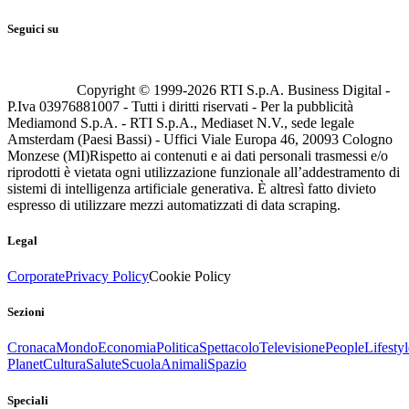
Seguici su
Copyright © 1999-
2026
RTI S.p.A. Business Digital -
P.Iva 03976881007 - Tutti i diritti riservati - Per la pubblicità
Mediamond S.p.A. - RTI S.p.A., Mediaset N.V., sede legale
Amsterdam (Paesi Bassi) - Uffici Viale Europa 46, 20093 Cologno
Monzese (MI)
Rispetto ai contenuti e ai dati personali trasmessi e/o
riprodotti è vietata ogni utilizzazione funzionale all’addestramento di
sistemi di intelligenza artificiale generativa. È altresì fatto divieto
espresso di utilizzare mezzi automatizzati di data scraping.
Legal
Corporate
Privacy Policy
Cookie Policy
Sezioni
Cronaca
Mondo
Economia
Politica
Spettacolo
Televisione
People
Lifestyl
Planet
Cultura
Salute
Scuola
Animali
Spazio
Speciali