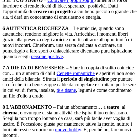
5 IL TUO SOGNO –
Coltivare i propri sogni
aumenta la forza
interiore e ci rende ricchi di idee, speranze, positività. Datti
l'opportunità di
creare un progetto
a cui tieni: piccolo o grande che
sia, ti darà un concentrato di entusiasmo e energia.
6 AUTENTICA RICCHEZZA –
Le amicizie, quando sono
autentiche, rendono migliore la vita. Arricchisci i momenti liberi
grazie alla presenza degli
amici
e non ti sottrarre all'opportunità di
nuovi incontri. Cineforum, una serata dedicata a cucinare, un
pomeriggio a fare sport o chiacchierare diventano pura ispirazione
quando scegli
persone positive
.
7 A DIETA DI BENESSERE –
Stare in coppia di solito coincide
con… un aumento di chili!
Cenette romantiche
e aperitivi non sono
amici della bilancia. Sfrutta il
periodo di singletudine
per puntare
su ciò che ti fa bene: zuppe calde da congelare e sfruttare per le sere
in cui vai di fretta, insalate,
tè e tisane
, legumi e come condimento
un filo d'olio a crudo.
8 L'ABBONAMENTO –
Fai un abbonamento… a
teatro
, al
cinema
, o ovunque ci sia un'attività che ispira il tuo entusiasmo.
Sceglila non troppo lontano da casa, sarà più facile aver voglia di
uscire. È l'occasione giusta per mantenere attiva la mente, nutrire i
tuoi interessi e scoprire un
nuovo hobby
. E, perché no, fare nuovi
incontri.