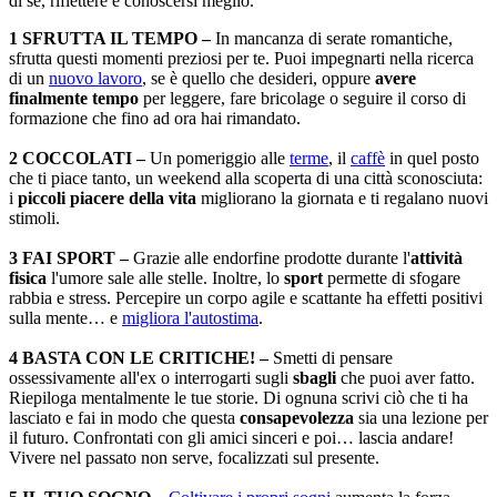
di sé, riflettere e conoscersi meglio.
1 SFRUTTA IL TEMPO –
In mancanza di serate romantiche,
sfrutta questi momenti preziosi per te. Puoi impegnarti nella ricerca
di un
nuovo lavoro
, se è quello che desideri, oppure
avere
finalmente tempo
per leggere, fare bricolage o seguire il corso di
formazione che fino ad ora hai rimandato.
2 COCCOLATI –
Un pomeriggio alle
terme
, il
caffè
in quel posto
che ti piace tanto, un weekend alla scoperta di una città sconosciuta:
i
piccoli piacere della vita
migliorano la giornata e ti regalano nuovi
stimoli.
3 FAI SPORT –
Grazie alle endorfine prodotte durante l'
attività
fisica
l'umore sale alle stelle. Inoltre, lo
sport
permette di sfogare
rabbia e stress. Percepire un corpo agile e scattante ha effetti positivi
sulla mente… e
migliora l'autostima
.
4 BASTA CON LE CRITICHE! –
Smetti di pensare
ossessivamente all'ex o interrogarti sugli
sbagli
che puoi aver fatto.
Riepiloga mentalmente le tue storie. Di ognuna scrivi ciò che ti ha
lasciato e fai in modo che questa
consapevolezza
sia una lezione per
il futuro. Confrontati con gli amici sinceri e poi… lascia andare!
Vivere nel passato non serve, focalizzati sul presente.