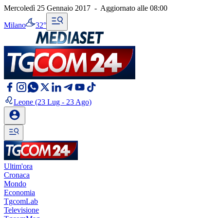
Mercoledì 25 Gennaio 2017
-
Aggiornato alle
08:00
Milano
32°
Leone
(23 Lug - 23 Ago)
Ultim'ora
Cronaca
Mondo
Economia
TgcomLab
Televisione