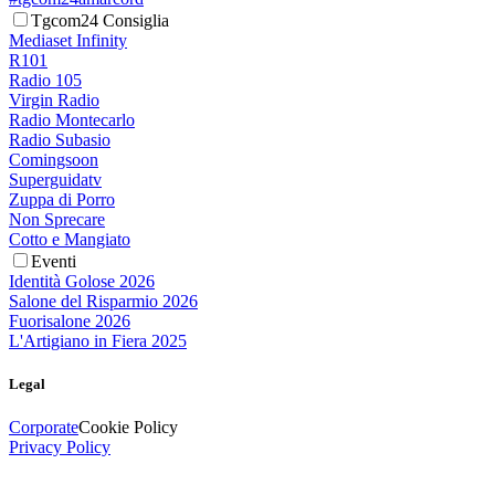
Tgcom24 Consiglia
Mediaset Infinity
R101
Radio 105
Virgin Radio
Radio Montecarlo
Radio Subasio
Comingsoon
Superguidatv
Zuppa di Porro
Non Sprecare
Cotto e Mangiato
Eventi
Identità Golose 2026
Salone del Risparmio 2026
Fuorisalone 2026
L'Artigiano in Fiera 2025
Legal
Corporate
Cookie Policy
Privacy Policy