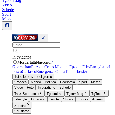
TgcomMag
Video
Schede
Sport
Meteo
In evidenza
Mostra tutti
Nascondi
Guerra Iran
Elezioni
Crans Montana
Epstein Files
Famiglia nel
bosco
Garlasco
Emergenza Clima
Tutti i dossier
Tutte le notizie del giorno
Cronaca
Mondo
Politica
Economia
Sport
Meteo
Video
Foto
Infografiche
Schede
Tv & Spettacolo
TgcomLab
TgcomMag
TgTech
Lifestyle
Oroscopo
Salute
Skuola
Cultura
Animali
Speciali
Chi siamo