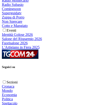
Radio Montecarlo
Radio Subasio
Comingsoon
Superguidatv
Zuppa di Porro
Non Sprecare
Cotto e Mangiato
Eventi
Identità Golose 2026
Salone del Risparmio 2026
Fuorisalone 2026
L'Artigiano in Fiera 2025
Seguici su
Sezioni
Cronaca
Mondo
Economia
Politica
Spettacolo