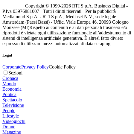
Copyright © 1999-
2026
RTI S.p.A. Business Digital -
P.Iva 03976881007 - Tutti i diritti riservati - Per la pubblicità
Mediamond S.p.A. - RTI S.p.A., Mediaset N.V., sede legale
Amsterdam (Paesi Bassi) - Uffici Viale Europa 46, 20093 Cologno
Monzese (MI)
Rispetto ai contenuti e ai dati personali trasmessi e/o
riprodotti è vietata ogni utilizzazione funzionale all’addestramento di
sistemi di intelligenza artificiale generativa. È altresì fatto divieto
espresso di utilizzare mezzi automatizzati di data scraping.
Legal
Corporate
Privacy Policy
Cookie Policy
Sezioni
Cronaca
Mondo
Economia
Politica
Spettacolo
Televisione
People
Lifestyle
Videogiochi
Donne
Magazine