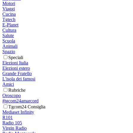
Motori
Viaggi
Cucina
Tgtech
E-Planet
Cultura
Salute
Scuola
Animali
Spazio
Speciali
Elezioni Italia
Elezioni estero
Grande Fratello
L'isola dei famosi
Amici
Rubriche
Oroscopo
#tgcom24amarcord
Tgcom24 Consiglia
Mediaset Infinity
R101
Radio 105
Virgin Radio