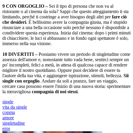
9 CON ORGOGLIO –
Sei il tipo di persona che non va al
ristorante o al cinema da sola? Sappi che questo atteggiamento ti sta
limitando, perché ti costringe a aver bisogno degli altri per
fare ciò
che desideri
. È bellissimo avere la compagnia giusta, ma è stupido
rinunciare a una bella occasione solo perché nessuno è disponibile a
condividere questa esperienza. Inizia dal cinema: dopo i primi minuti
di chiacchiere, le luci si abbassano e in fondo ogni spettatore è solo,
immerso nella sua visione.
10 DIVERTITI –
Possiamo vivere un periodo di singletudine come
assenza dell'amore e, nonostante tutto vada bene, sentirci sempre un
po' incompleti, felici a metà, in attesa di qualcosa capace di rendere
migliore il nostro quotidiano. Oppure puoi decidere di essere tu
l'autore della tua vita, e aggiungere ispirazione, stimoli, bellezza.
Sii
single con orgoglio
. Andare da soli a pranzo, fare un viaggio,
cercare casa possono essere l'inizio di una nuova storia: sperimentare
la meravigliosa
compagnia di noi stessi
.
single
vita da single
coppia
amore
singletudine
eros