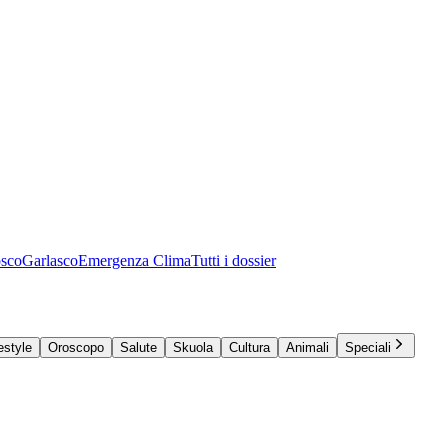
osco
Garlasco
Emergenza Clima
Tutti i dossier
estyle
Oroscopo
Salute
Skuola
Cultura
Animali
Speciali