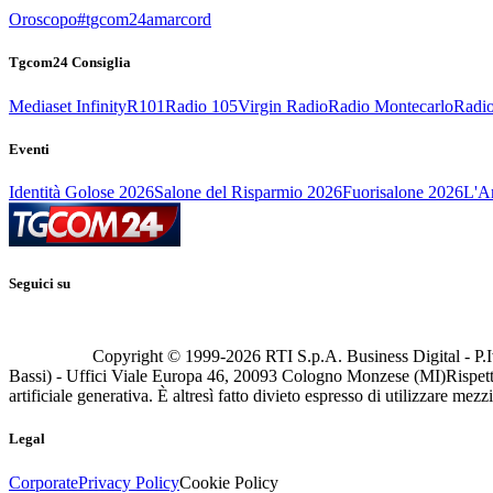
Oroscopo
#tgcom24amarcord
Tgcom24 Consiglia
Mediaset Infinity
R101
Radio 105
Virgin Radio
Radio Montecarlo
Radio
Eventi
Identità Golose 2026
Salone del Risparmio 2026
Fuorisalone 2026
L'Ar
Seguici su
Copyright © 1999-
2026
RTI S.p.A. Business Digital - P.I
Bassi) - Uffici Viale Europa 46, 20093 Cologno Monzese (MI)
Rispett
artificiale generativa. È altresì fatto divieto espresso di utilizzare mez
Legal
Corporate
Privacy Policy
Cookie Policy