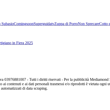
 Subasio
Comingsoon
Superguidatv
Zuppa di Porro
Non Sprecare
Cotto 
tigiano in Fiera 2025
va 03976881007 - Tutti i diritti riservati - Per la pubblicità Mediamon
o ai contenuti e ai dati personali trasmessi e/o riprodotti è vietata ogni 
zi automatizzati di data scraping.