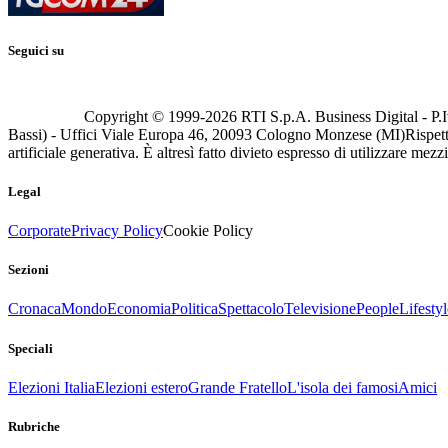
Seguici su
Copyright © 1999-
2026
RTI S.p.A. Business Digital - P.I
Bassi) - Uffici Viale Europa 46, 20093 Cologno Monzese (MI)
Rispett
artificiale generativa. È altresì fatto divieto espresso di utilizzare mez
Legal
Corporate
Privacy Policy
Cookie Policy
Sezioni
Cronaca
Mondo
Economia
Politica
Spettacolo
Televisione
People
Lifestyl
Speciali
Elezioni Italia
Elezioni estero
Grande Fratello
L'isola dei famosi
Amici
Rubriche