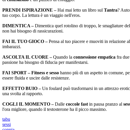
PRENDI ISPIRAZIONE –
Hai mai letto un libro sul
Tantra
? Auto
tuo corpo. La lettura è un viaggio nell'eros.
DIMENTICA –
Dimentica quel rotolino di troppo, le smagliature dell
non hai bisogno di rassicurazioni.
FAI IL TUO GIOCO –
Pensa al tuo piacere e muoviti in relazione a
imbarazzi.
ASCOLTA IL CUORE –
Quando la
connessione empatica
fra due 
passione ha bisogno di fiducia per manifestarsi.
FAI SPORT – Fitness e sesso
hanno più di un aspetto in comune, per
essere fluida e uscire dalle resistenze.
EFFETTO BUIO –
Un foulard può trasformarsi in un attrezzo erotic
una svolta al rapporto.
COGLI IL MOMENTO –
Dalle
coccole fast
in pausa pranzo al
ses
l'ora migliore, quando il testosterone ha il picco massimo.
tabu
sessi
coppia