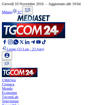
Giovedì 10 Novembre 2016
-
Aggiornato alle
19:04
Milano
31°
Leone
(23 Lug - 23 Ago)
Ultim'ora
Cronaca
Mondo
Economia
TgcomLab
Televisione