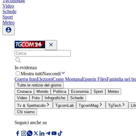
TgcomMag
Video
Schede
Sport
Meteo
In evidenza
Mostra tutti
Nascondi
Guerra Iran
Elezioni
Crans Montana
Epstein Files
Famiglia nel b
Tutte le notizie del giorno
Cronaca
Mondo
Politica
Economia
Sport
Meteo
Video
Foto
Infografiche
Schede
Tv & Spettacolo
TgcomLab
TgcomMag
TgTech
Lif
Chi siamo
Seguici anche su