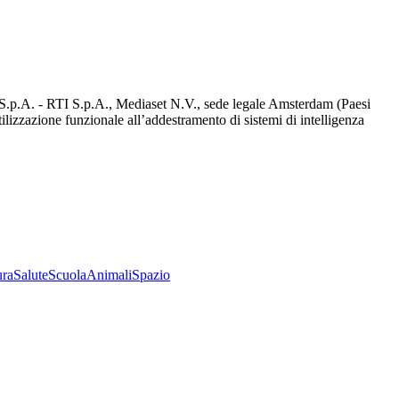
d S.p.A. - RTI S.p.A., Mediaset N.V., sede legale Amsterdam (Paesi
utilizzazione funzionale all’addestramento di sistemi di intelligenza
ura
Salute
Scuola
Animali
Spazio