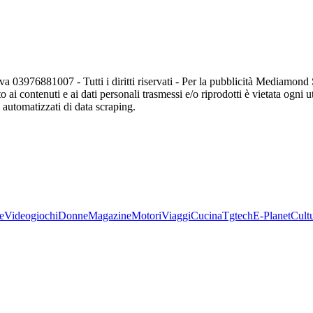
va 03976881007 - Tutti i diritti riservati - Per la pubblicità Mediamon
o ai contenuti e ai dati personali trasmessi e/o riprodotti è vietata ogni 
zi automatizzati di data scraping.
e
Videogiochi
Donne
Magazine
Motori
Viaggi
Cucina
Tgtech
E-Planet
Cult